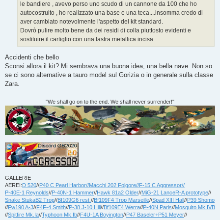
le bandiere , avevo perso uno scudo di un cannone da 100 che ho
autocostruito , ho realizzato una base e una teca....insomma credo di
aver cambiato notevolmente l'aspetto del kit standard.
Dovrò pulire molto bene da dei residi di colla piuttosto evidenti e
sostituire il cartiglio con una lastra metallica incisa .
Accidenti che bello
Sconsi allora il kit? Mi sembrava una buona idea, una bella nave. Non so
se ci sono alternative a tauro model sul Gorizia o in generale sulla classe
Zara.
"We shall go on to the end. We shall never surrender!"
GALLERIE
AEREI:
D 520
//
P40 C Pearl Harbor//
Macchi 202 Folgore//
F-15 C Aggressor//
P-40E-1 Reynolds
//
P-40N-1 Hammer
//
Hawk 81a2 Older
//
MiG-21 LanceR-A prototype
//
Snake StukaB2 Trop
//
Bf109G6 rest.
//
Bf109F4 Trop Marseille
//
Spad XIII Hall
//
P39 Shomo
//
Fw190 A-3
//
F4F-4 Smith
//
P-38 J-10 Hill
//
Bf109E4 Werra
//
P-40N Paris
//
Mosquito Mk.IVB
//
Spitfire Mk.Ia
//
Typhoon Mk.Ib
//
F4U-1A Boyington
//
P47 Baseler+P51 Meyer
//