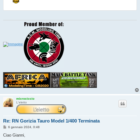
microciccio
L'eletto
Re: RN Gorizia Tauro Model 1/400 Terminata
M
6 gennaio 2024, 0:48
e
s
Ciao Gianni,
s