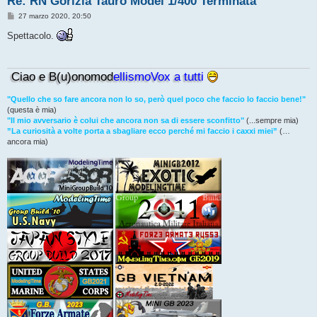
Re: RN Gorizia Tauro Model 1/400 Terminata
M
27 marzo 2020, 20:50
e
s
Spettacolo.
s
a
g
g
Ciao e B(u)onomod
ellismoVox a tutti
i
o
"Quello che so fare ancora non lo so, però quel poco che faccio lo faccio bene!"
(questa è mia)
"Il mio avversario è colui che ancora non sa di essere sconfitto"
(...sempre mia)
”La curiosità a volte porta a sbagliare ecco perché mi faccio i caxxi miei”
(…
ancora mia)