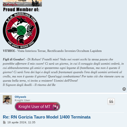
VITRIOL
-
Visita Interiora Terrae, Rectificando Invenies Occultum Lapidem
Figli di Gondor!
-
Di Rohan! Fratelli miei! Vedo nei vostri occhi la stessa paura che
potrebbe afferrare il mio cuore! Ci sarà un giorno, in cui il coraggio degli uomini cederà, in
cui abbandoneremo gli amici e spezzeremo ogni legame di fratellanza, ma non è questo il
giorno! Ci sarà l'ora dei lupi e degli scudi frantumati quando l'era degli uomini arriverà al
crollo, ma non è questo il giorno! Quest'oggi combattiamo! Per tutto ciò che ritenete caro su
questa bella terra, vi invito a resistere! Uomini dell'Ovest!
Il Signore degli Anelli - Il ritorno del Re
Ollyweb
Knight User
Re: RN Gorizia Tauro Model 1/400 Terminata
M
18 aprile 2024, 11:35
e