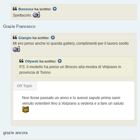
s
s
Bonovox
ha scritto:
a
g
Spettacolo.
g
i
o
Grazie Francesco
Giangio
ha scritto:
Mi ero perso anche io questa gallery, complimenti per il lavoro svolto
Ollyweb
ha scritto:
P.S. il modello ha preso un Bronzo alla mostra di Volpiano in
provincia di Torino
Off Topic
Non fosse passato un anno e lo avessi saputo prima sarei
venuto volentieri fino a Volpiano a vederla e a fare un saluto
grazie ancora