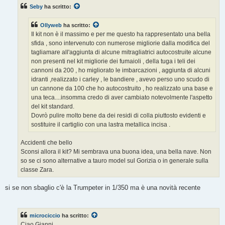
Seby
ha scritto:
Ollyweb
ha scritto:
Il kit non è il massimo e per me questo ha rappresentato una bella
sfida , sono intervenuto con numerose migliorie dalla modifica del
tagliamare all'aggiunta di alcune mitragliatrici autocostruite alcune
non presenti nel kit migliorie dei fumaioli , della tuga i teli dei
cannoni da 200 , ho migliorato le imbarcazioni , aggiunta di alcuni
idranti ,realizzato i carley , le bandiere , avevo perso uno scudo di
un cannone da 100 che ho autocostruito , ho realizzato una base e
una teca....insomma credo di aver cambiato notevolmente l'aspetto
del kit standard.
Dovrò pulire molto bene da dei residi di colla piuttosto evidenti e
sostituire il cartiglio con una lastra metallica incisa .
Accidenti che bello
Sconsi allora il kit? Mi sembrava una buona idea, una bella nave. Non
so se ci sono alternative a tauro model sul Gorizia o in generale sulla
classe Zara.
si se non sbaglio c'è la Trumpeter in 1/350 ma è una novità recente
microciccio
ha scritto:
Ciao Gianni,