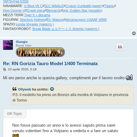
SM79+Fiat G55S
NAVI&MARE:
U-Boot VII C
//
SLC MAIALE
//
Cruiser Garibaldi (paper)
//
Titanic
//
King George V
//
Greek triera
//
Bismarck
//
brig. Golden Star (wooden)
MEZZI TERR:
Tiger II + diorama
FIGURINI:
Sherlock Holmes
//
Dr. Watson
//
diorama+pers USAAF WWII
SPAZIO:
sonda Voyager (paperm.)
FANTASY/ROBOT:
Break Blade エルテーミス Artemis (paperm.)
Giangio
Brave User
Re: RN Gorizia Tauro Model 1/400 Terminata
M
23 aprile 2020, 0:18
e
s
Mi ero perso anche io questa gallery, complimenti per il lavoro svolto
s
a
g
Ollyweb
ha scritto:
g
P.S. il modello ha preso un Bronzo alla mostra di Volpiano in provincia
i
o
di Torino
Off Topic
Non fosse passato un anno e lo avessi saputo prima sarei
venuto volentieri fino a Volpiano a vederla e a fare un saluto