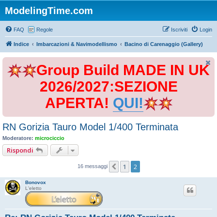
ModelingTime.com
FAQ
Regole
Iscriviti
Login
Indice
Imbarcazioni & Navimodellismo
Bacino di Carenaggio (Gallery)
Group Build MADE IN UK
2026/2027:SEZIONE
APERTA!
QUI!
RN Gorizia Tauro Model 1/400 Terminata
Moderatore:
microciccio
Rispondi
1
2
Precedente
16 messaggi
Bonovox
L'eletto