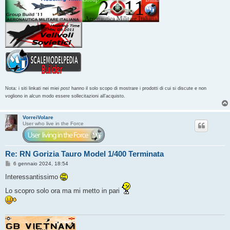
Nota: i siti linkati nei miei
post
hanno il solo scopo di mostrare i prodotti di cui si discute e non
vogliono in alcun modo essere sollecitazioni all'acquisto.
VorreiVolare
User who live in the Force
Re: RN Gorizia Tauro Model 1/400 Terminata
M
6 gennaio 2024, 18:54
e
s
Interessantissimo
s
a
Lo scopro solo ora ma mi metto in pari
g
g
i
o