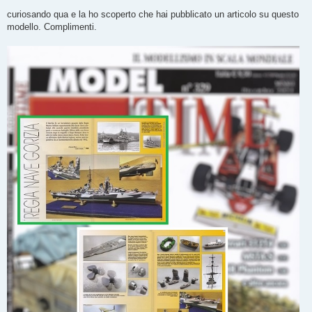
a
g
curiosando qua e la ho scoperto che hai pubblicato un articolo su questo
g
modello. Complimenti.
i
o