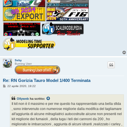
Seby
Burning User
Re: RN Gorizia Tauro Model 1/400 Terminata
M
22 aprile 2020, 19:22
e
s
s
Ollyweb
ha scritto:
a
g
Il kit non è il massimo e per me questo ha rappresentato una bella sfida
g
, sono intervenuto con numerose migliorie dalla modifica del tagliamare
i
o
all'aggiunta di alcune mitragliatrici autocostruite alcune non presenti nel
kit migliorie dei fumaioli , della tuga i teli dei cannoni da 200 , ho
migliorato le imbarcazioni , aggiunta di alcuni idranti ,realizzato i carley ,