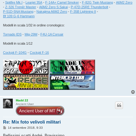
-
Spitfire Mk.I
-
Learjet 35A
-
F-14A+ Camel Smoker
-
F-82G Twin Mustang
-
A6M2 Zero
-
Z-326 Trenér Master
-
A6M2 Zero S.Sakai
-
P-47D-25RE Thunderbolt
-
P-51D-5NA Mustang
-
Nakajima A6M2 Zero
-
F-35B Lightning II
-
Bf 109 G-6 Hartmann
Modelli in scala 1/32 in ordine cronologico:
Tornado IDS
-
Mig-29M
-
F4U-1A Corsair
Modelli in scala 1/12
Cockpit F-104G
-
Cockpit F-16
Madd 22
Ancient User
Re: Mix foto velivoli militari
M
14 settembre 2018, 9:33
e
s
Bellissimi scatti André. Bravissimo.