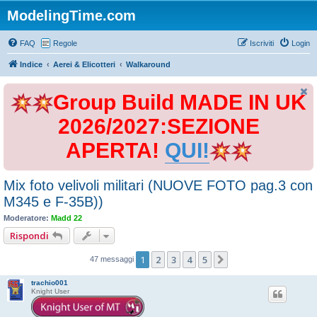
ModelingTime.com
FAQ
Regole
Iscriviti
Login
Indice
Aerei & Elicotteri
Walkaround
Group Build MADE IN UK
2026/2027:SEZIONE
APERTA!
QUI!
Mix foto velivoli militari (NUOVE FOTO pag.3 con
M345 e F-35B))
Moderatore:
Madd 22
Rispondi
1
2
3
4
5
Prossimo
47 messaggi
trachio001
Knight User