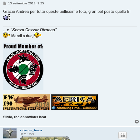
M
13 settembre 2018, 9:25
e
s
Grazie Andrea per tutte queste bellissime foto, gran bel posto quello lì!
s
a
g
g
...e "Senza Cozzar Dirocco"
i
o
Mandi a ducj
Silvio, the obnoxious bear
siderum_tenus
Hero User