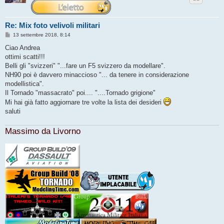
Re: Mix foto velivoli militari
M
13 settembre 2018, 8:14
e
s
Ciao Andrea
s
ottimi scatti!!!
a
g
Belli gli "svizzeri" "...fare un F5 svizzero da modellare".
g
NH90 poi è davvero minaccioso "... da tenere in considerazione
i
o
modellistica".
Il Tornado "massacrato" poi.... "....Tornado grigione"
Mi hai già fatto aggiornare tre volte la lista dei desideri
saluti
Massimo da Livorno