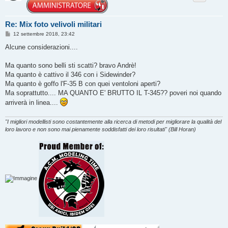
Re: Mix foto velivoli militari
M
12 settembre 2018, 23:42
e
s
Alcune considerazioni....
s
a
g
Ma quanto sono belli sti scatti? bravo Andrè!
g
Ma quanto è cattivo il 346 con i Sidewinder?
i
o
Ma quanto è goffo l'F-35 B con quei ventoloni aperti?
Ma soprattutto.... MA QUANTO E' BRUTTO IL T-345?? poveri noi quando
arriverà in linea....
"I migliori modellisti sono costantemente alla ricerca di metodi per migliorare la qualità del
loro lavoro e non sono mai pienamente soddisfatti dei loro risultati" (Bill Horan)