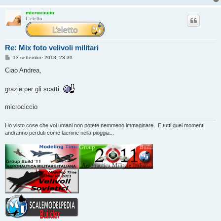
microciccio
L'eletto
Re: Mix foto velivoli militari
M
13 settembre 2018, 23:30
e
s
Ciao Andrea,
s
a
g
grazie per gli scatti.
g
i
o
microciccio
Ho visto cose che voi umani non potete nemmeno immaginare...E tutti quei momenti
andranno perduti come lacrime nella pioggia...