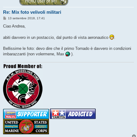
Re: Mix foto velivoli militari
M
13 settembre 2018, 17:41
e
s
Ciao Andrea,
s
a
g
abiti davvero in un postaccio, dal punto di vista aeronautico
.
g
i
o
Bellissime le foto: devo dire che il primo Tornado è davvero in condizioni
imbarazzanti (non volermene, Max
).