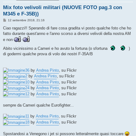
Mix foto velivoli militari (NUOVE FOTO pag.3 con
M345 e F-35B))
M
12 settembre 2018, 21:16
e
s
Ciao ragazzi!! Sperando di fare cosa gradita vi posto qualche foto che ho
s
fatto durante quest'anno e l'anno scorso a diversi velivoli della nostra AM
a
g
e non
g
i
Abito vicinissimo a Cameri e ho avuto la fortuna (o sfortuna
)
o
di godermi qualche prova di volo dei nostri F-35A/B
36
by
Andrea Pinto
, su Flickr
2
by
Andrea Pinto
, su Flickr
10
by
Andrea Pinto
, su Flickr
24
by
Andrea Pinto
, su Flickr
12
by
Andrea Pinto
, su Flickr
sempre da Cameri qualche Eurofighter...
11
by
Andrea Pinto
, su Flickr
18
by
Andrea Pinto
, su Flickr
Spostandosi a Venegono i jet si possono letteralmente quasi toccare