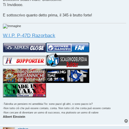
s
Ti Invidiooo.
a
g
g
E sottoscrivo quanto detto prima, il 345 è brutto forte!
i
o
W.I.P. P-47D Razorback
-Talvolta un pensiero mi annebbia l'Io: sono pazzi gli altri, o sono pazzo io?
-Non tutto ciò che può essere contato, conta. Non tutto ciò che conta può essere contato
-Non cercare di diventare un uomo di successo, ma piuttosto un uomo di valore
Albert Einstein
pitchup