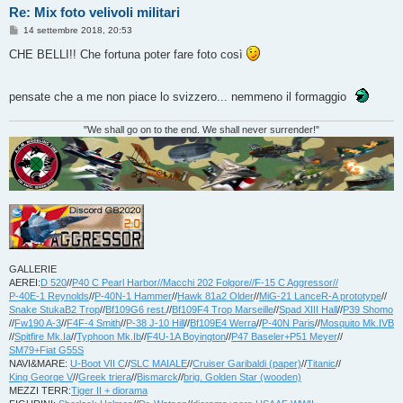
Re: Mix foto velivoli militari
M
14 settembre 2018, 20:53
e
s
CHE BELLI!! Che fortuna poter fare foto così
s
a
g
g
pensate che a me non piace lo svizzero... nemmeno il formaggio
i
o
"We shall go on to the end. We shall never surrender!"
GALLERIE
AEREI:
D 520
//
P40 C Pearl Harbor//
Macchi 202 Folgore//
F-15 C Aggressor//
P-40E-1 Reynolds
//
P-40N-1 Hammer
//
Hawk 81a2 Older
//
MiG-21 LanceR-A prototype
//
Snake StukaB2 Trop
//
Bf109G6 rest.
//
Bf109F4 Trop Marseille
//
Spad XIII Hall
//
P39 Shomo
//
Fw190 A-3
//
F4F-4 Smith
//
P-38 J-10 Hill
//
Bf109E4 Werra
//
P-40N Paris
//
Mosquito Mk.IVB
//
Spitfire Mk.Ia
//
Typhoon Mk.Ib
//
F4U-1A Boyington
//
P47 Baseler+P51 Meyer
//
SM79+Fiat G55S
NAVI&MARE:
U-Boot VII C
//
SLC MAIALE
//
Cruiser Garibaldi (paper)
//
Titanic
//
King George V
//
Greek triera
//
Bismarck
//
brig. Golden Star (wooden)
MEZZI TERR:
Tiger II + diorama