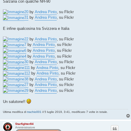
Sarzana con qualche NH-90
20
by
Andrea Pinto
, su Flickr
31
by
Andrea Pinto
, su Flickr
E infine qualcosina tra Svizzera e Italia
22
by
Andrea Pinto
, su Flickr
7
by
Andrea Pinto
, su Flickr
6
by
Andrea Pinto
, su Flickr
4
by
Andrea Pinto
, su Flickr
30
by
Andrea Pinto
, su Flickr
111
by
Andrea Pinto
, su Flickr
112
by
Andrea Pinto
, su Flickr
38
by
Andrea Pinto
, su Flickr
27
by
Andrea Pinto
, su Flickr
29
by
Andrea Pinto
, su Flickr
Un salutone!!
Ultima modifica di
trachio001
il 5 luglio 2019, 3:41, modificato 7 volte in totale.
Starfighter84
Amministratore