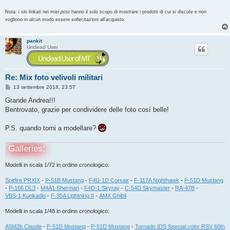
Nota: i siti linkati nei miei
post
hanno il solo scopo di mostrare i prodotti di cui si discute e non
vogliono in alcun modo essere sollecitazioni all'acquisto.
pankit
Undead User
Re: Mix foto velivoli militari
M
13 settembre 2018, 23:57
e
s
Grande Andrea!!!
s
Bentrovato, grazie per condividere delle foto cosí belle!
a
g
g
P.S. quando torni a modellare?
i
o
Galleries:
Modelli in scala 1/72 in ordine cronologico:
Spitfire PRXIX
-
P-51B Mustang
-
F4U-1D Corsair
-
F-117A Nighthawk
-
P-51D Mustang
-
P-166 DL3
-
M4A1 Sherman
-
F4D-1 Skyray
-
C-54D Skymaster
-
RA-47B
-
VBS-1 Kunkadlo
-
F-35A Lightning II
-
AMX Ghibli
Modelli in scala 1/48 in ordine cronologico:
A5M2b Claude
-
P-51D Mustang
-
P-51D Mustang
-
Tornado IDS Special color RSV 60th