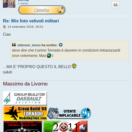
L'eletto
Re: Mix foto velivoli militari
M
14 settembre 2018, 19:01
e
s
Ciao
s
a
g
siderum_tenus
ha scritto:
g
devo dire che il primo Tornado è davvero in condizioni imbarazzanti
i
o
(non volermene, Max
)
...MA E' PROPRIO QUESTO IL BELLO
saluti
Massimo da Livorno