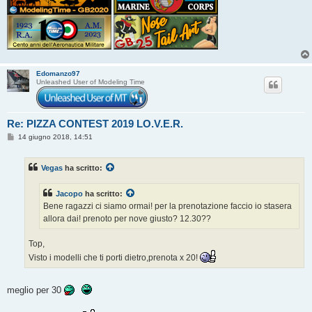
Edomanzo97
Unleashed User of Modeling Time
Re: PIZZA CONTEST 2019 LO.V.E.R.
M
14 giugno 2018, 14:51
e
s
s
Vegas
ha scritto:
a
g
g
Jacopo
ha scritto:
i
o
Bene ragazzi ci siamo ormai! per la prenotazione faccio io stasera
allora dai! prenoto per nove giusto? 12.30??
Top,
Visto i modelli che ti porti dietro,prenota x 20!
meglio per 30