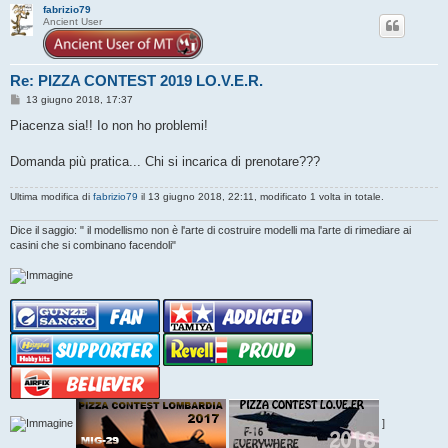
fabrizio79
Ancient User
Re: PIZZA CONTEST 2019 LO.V.E.R.
M
13 giugno 2018, 17:37
e
s
Piacenza sia!! Io non ho problemi!
s
a
g
Domanda più pratica... Chi si incarica di prenotare???
g
i
o
Ultima modifica di
fabrizio79
il 13 giugno 2018, 22:11, modificato 1 volta in totale.
Dice il saggio: " il modellismo non è l'arte di costruire modelli ma l'arte di rimediare ai
casini che si combinano facendoli"
]