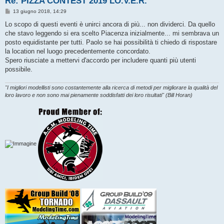
Re: PIZZA CONTEST 2019 LO.V.E.R.
M
13 giugno 2018, 14:29
e
s
Lo scopo di questi eventi è unirci ancora di più... non dividerci. Da quello
s
che stavo leggendo si era scelto Piacenza inizialmente... mi sembrava un
a
g
posto equidistante per tutti. Paolo se hai possibilità ti chiedo di rispostare
g
la location nel luogo precedentemente concordato.
i
o
Spero riusciate a mettervi d'accordo per includere quanti più utenti
possibile.
"I migliori modellisti sono costantemente alla ricerca di metodi per migliorare la qualità del
loro lavoro e non sono mai pienamente soddisfatti dei loro risultati" (Bill Horan)