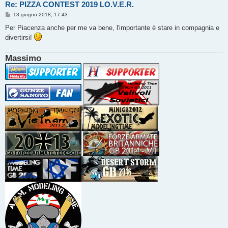
Re: PIZZA CONTEST 2019 LO.V.E.R.
M
13 giugno 2018, 17:43
e
s
Per Piacenza anche per me va bene, l'importante è stare in compagnia e
s
divertirsi!
a
g
g
Massimo
i
o