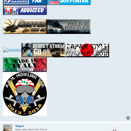
Vegas
User who feel the Force