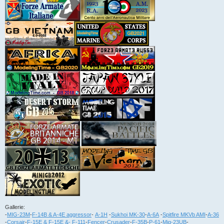
Gallerie:
-
MIG-23M
-
F-14B & A-4E aggressor
-
A-1H
-
Sukhoi MK-30
-
A-6A
-
Spitfire MKVb AMI
-
A-36
-
Corsair
-
F-15E & F-15E &- F-111
-
Fencer
-
Crusader
-
F-35B
-
P-61
-
Mig-23UB
-