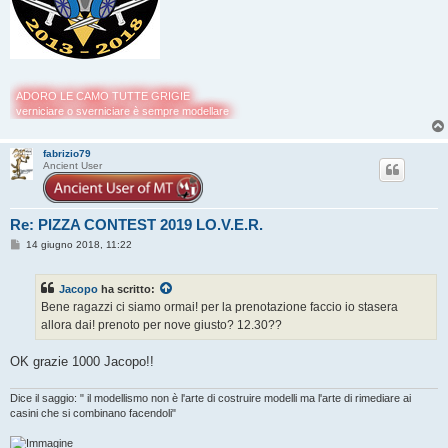
ADORO LE CAMO TUTTE GRIGIE
verniciare o sverniciare è sempre modellare
fabrizio79
Ancient User
Re: PIZZA CONTEST 2019 LO.V.E.R.
M
14 giugno 2018, 11:22
e
s
s
Jacopo
ha scritto:
a
g
Bene ragazzi ci siamo ormai! per la prenotazione faccio io stasera
g
allora dai! prenoto per nove giusto? 12.30??
i
o
OK grazie 1000 Jacopo!!
Dice il saggio: " il modellismo non è l'arte di costruire modelli ma l'arte di rimediare ai
casini che si combinano facendoli"