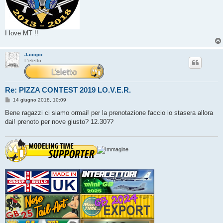
I love MT !!
Jacopo
L'eletto
Re: PIZZA CONTEST 2019 LO.V.E.R.
M
14 giugno 2018, 10:09
e
s
Bene ragazzi ci siamo ormai! per la prenotazione faccio io stasera allora
s
dai! prenoto per nove giusto? 12.30??
a
g
g
i
o