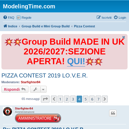
ModelingTime.com
FAQ
Regole
Iscriviti
Login
Indice
Group Build e Mini Group Build
Pizza Contest
Group Build MADE IN UK
2026/2027:SEZIONE
APERTA!
QUI!
PIZZA CONTEST 2019 LO.V.E.R.
Moderatore:
Starfighter84
Rispondi
Pagina
4
di
7
1
2
3
4
5
6
7
Precedente
Prossimo
65 messaggi
Starfighter84
Amministratore