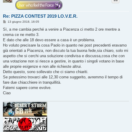
Re: PIZZA CONTEST 2019 LO.V.E.R.
M
13 giugno 2018, 16:05
e
s
Sì, a me cambia perché a venire a Piacenza ci metto 2 ore mentre a
s
crema ce ne metto 3.
a
g
E dato che alle 18 devo essere a casa è un problema.
g
Ho voluto precisare la cosa Paolo in quanto nei post precedenti eravamo
i
o
già orientati a Piacenza, non discuto la tua buona fede,sia chiaro, solo mi
aspetto che si cerchi una soluzione condivisa e discussa,cosa che con
una votazione non si riesce a gestire, in quanto i singoli votano in base
alle proprie esigenze e non alle richieste altrui.
Detto questo, sono sollevato che ci siamo chiariti.
Se potessimo trovarci alle 12,30 come suggerito, avremmo il tempo di
fare due chiacchiere in tranquillità.
Fatemi sapere come evolve.
Ciao