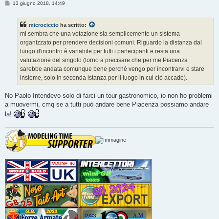
M
13 giugno 2018, 14:49
e
s
s
microciccio
ha scritto:
a
g
mi sembra che una votazione sia semplicemente un sistema
g
organizzato per prendere decisioni comuni. Riguardo la distanza dal
i
o
luogo d'incontro è variabile per tutti i partecipanti e resta una
valutazione del singolo (torno a precisare che per me Piacenza
sarebbe andata comunque bene perché vengo per incontrarvi e stare
insieme, solo in seconda istanza per il luogo in cui ciò accade).
No Paolo Intendevo solo di farci un tour gastronomico, io non ho problemi
a muovermi, cmq se a tutti può andare bene Piacenza possiamo andare
la!