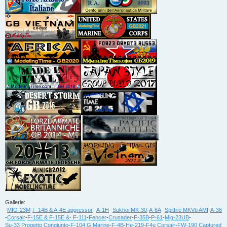
Gallerie:
-
MIG-23M
-
F-14B & A-4E aggressor
-
A-1H
-
Sukhoi MK-30
-
A-6A
-
Spitfire MKVb AMI
-
A-36
-
Corsair
-
F-15E & F-15E &- F-111
-
Fencer
-
Crusader
-
F-35B
-
P-61
-
Mig-23UB
-
Su-33 Progetto Congiunto
-
F-104 G Marine
-
F-4B
-
He-219
-
F4u Corsair
-
FW-190 Captured