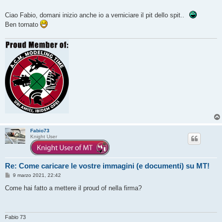
i
o
Ciao Fabio, domani inizio anche io a verniciare il pit dello spit..
Ben tornato
Fabio73
Knight User
Re: Come caricare le vostre immagini (e documenti) su MT!
M
9 marzo 2021, 22:42
e
s
Come hai fatto a mettere il proud of nella firma?
s
a
g
g
i
Fabio 73