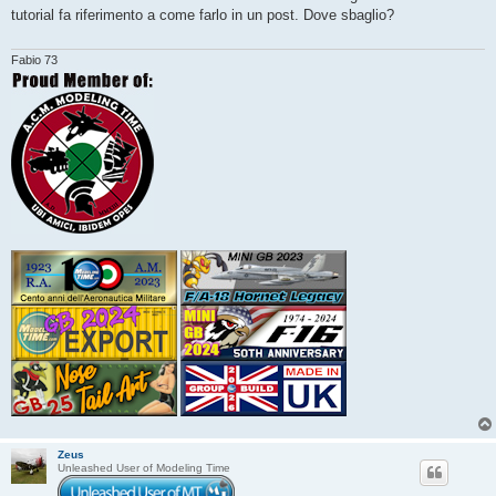
s
tutorial fa riferimento a come farlo in un post. Dove sbaglio?
a
g
g
i
Fabio 73
o
Zeus
Unleashed User of Modeling Time