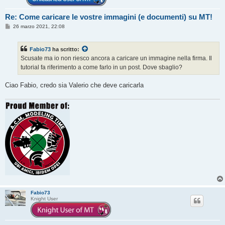
Re: Come caricare le vostre immagini (e documenti) su MT!
M
26 marzo 2021, 22:08
e
s
s
Fabio73
ha scritto:
a
g
Scusate ma io non riesco ancora a caricare un immagine nella firma. Il
g
tutorial fa riferimento a come farlo in un post. Dove sbaglio?
i
o
Ciao Fabio, credo sia Valerio che deve caricarla
Fabio73
Knight User