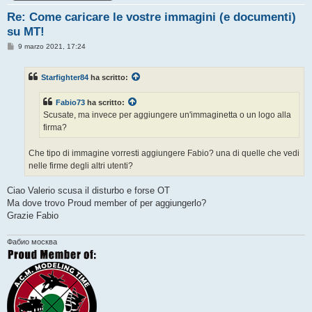
Re: Come caricare le vostre immagini (e documenti)
su MT!
M
9 marzo 2021, 17:24
e
s
s
Starfighter84
ha scritto:
a
g
g
Fabio73
ha scritto:
i
o
Scusate, ma invece per aggiungere un'immaginetta o un logo alla
firma?
Che tipo di immagine vorresti aggiungere Fabio? una di quelle che vedi
nelle firme degli altri utenti?
Ciao Valerio scusa il disturbo e forse OT
Ma dove trovo Proud member of per aggiungerlo?
Grazie Fabio
Фабио москва