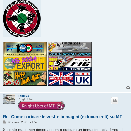
Fabio73
Knight User
Re: Come caricare le vostre immagini (e documenti) su MT!
M
26 marzo 2021, 21:54
e
s
Scusate ma io non riesco ancora a caricare un immagine nella firma. Il