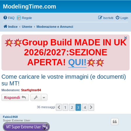
ModelingTime.com
FAQ
Regole
Iscriviti
Login
Indice
Utente
Moderazione e Annunci
Group Build MADE IN UK
2026/2027:SEZIONE
APERTA!
QUI!
Come caricare le vostre immagini (e documenti)
su MT!
Moderatore:
Starfighter84
Rispondi
1
2
3
4
Precedente
Prossimo
36 messaggi
Fabio1968
Super Extreme User