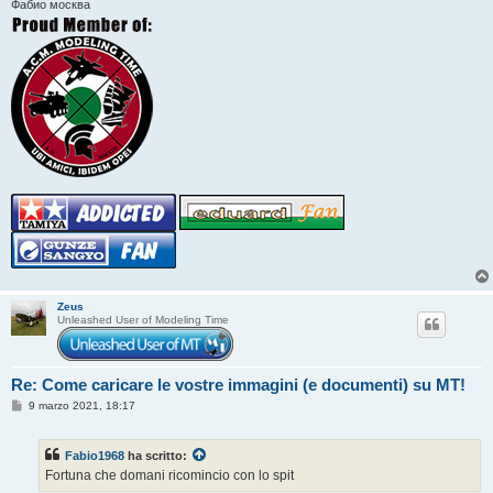
Фабио москва
Zeus
Unleashed User of Modeling Time
Re: Come caricare le vostre immagini (e documenti) su MT!
M
9 marzo 2021, 18:17
e
s
s
Fabio1968
ha scritto:
a
g
Fortuna che domani ricomincio con lo spit
g