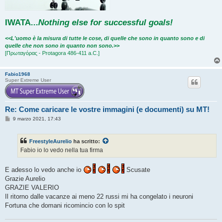
IWATA
...
Nothing else for successful goals!
<<L'uomo è la misura di tutte le cose, di quelle che sono in quanto sono e di
quelle che non sono in quanto non sono.>>
[Πρωταγόρας - Protagora 486-411 a.C.]
Fabio1968
Super Extreme User
Re: Come caricare le vostre immagini (e documenti) su MT!
M
9 marzo 2021, 17:43
e
s
s
FreestyleAurelio
ha scritto:
a
g
Fabio io lo vedo nella tua firma
g
i
o
E adesso lo vedo anche io
Scusate
Grazie Aurelio
GRAZIE VALERIO
Il ritorno dalle vacanze ai meno 22 russi mi ha congelato i neuroni
Fortuna che domani ricomincio con lo spit