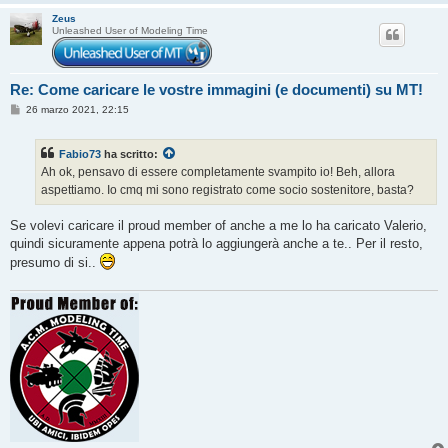
Zeus
Unleashed User of Modeling Time
Re: Come caricare le vostre immagini (e documenti) su MT!
M
26 marzo 2021, 22:15
e
s
s
Fabio73
ha scritto:
a
g
Ah ok, pensavo di essere completamente svampito io! Beh, allora
g
aspettiamo. Io cmq mi sono registrato come socio sostenitore, basta?
i
o
Se volevi caricare il proud member of anche a me lo ha caricato Valerio,
quindi sicuramente appena potrà lo aggiungerà anche a te.. Per il resto,
presumo di si..