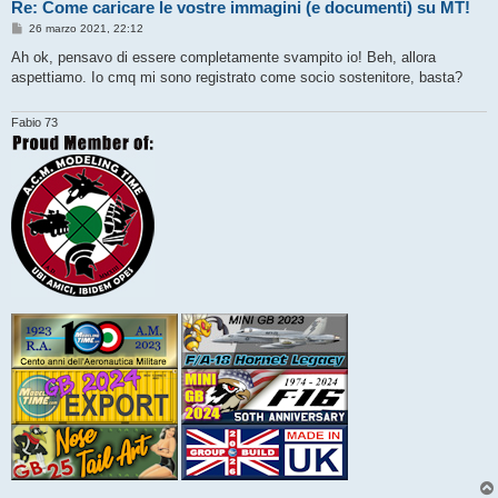
Re: Come caricare le vostre immagini (e documenti) su MT!
M
26 marzo 2021, 22:12
e
s
Ah ok, pensavo di essere completamente svampito io! Beh, allora
s
aspettiamo. Io cmq mi sono registrato come socio sostenitore, basta?
a
g
g
i
Fabio 73
o