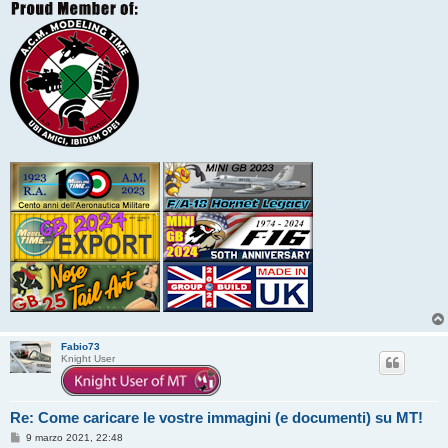
o
Fabio73
Knight User
Re: Come caricare le vostre immagini (e documenti) su MT!
M
9 marzo 2021, 22:48