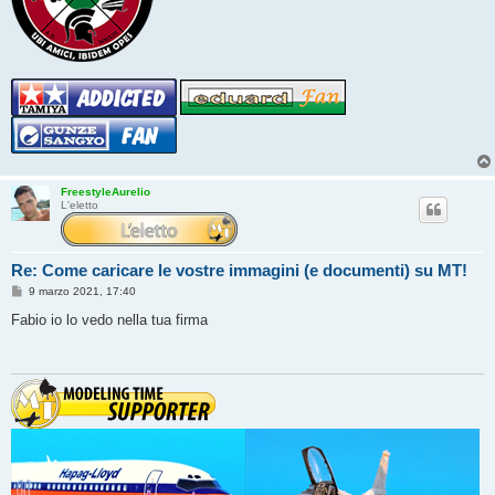
FreestyleAurelio
L'eletto
Re: Come caricare le vostre immagini (e documenti) su MT!
M
9 marzo 2021, 17:40
e
s
Fabio io lo vedo nella tua firma
s
a
g
g
i
o