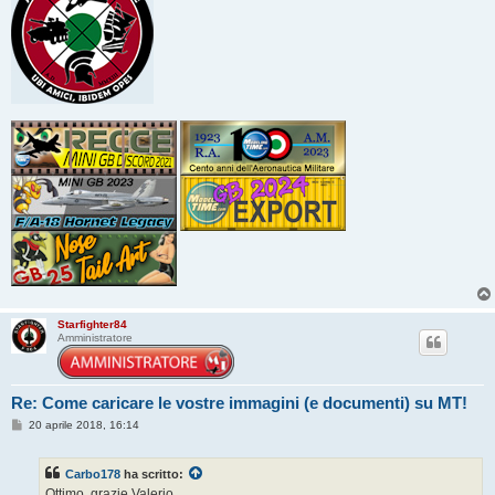
Starfighter84
Amministratore
Re: Come caricare le vostre immagini (e documenti) su MT!
M
20 aprile 2018, 16:14
e
s
s
Carbo178
ha scritto:
a
g
Ottimo, grazie Valerio