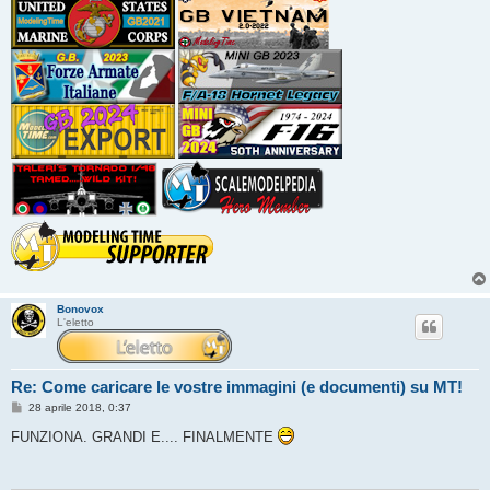
Bonovox
L'eletto
Re: Come caricare le vostre immagini (e documenti) su MT!
M
28 aprile 2018, 0:37
e
s
FUNZIONA. GRANDI E.... FINALMENTE
s
a
g
g