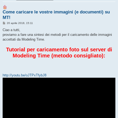
Come caricare le vostre immagini (e documenti) su
MT!
M
20 aprile 2018, 15:11
e
s
Ciao a tutti,
s
proviamo a fare una sintesi dei metodi per il caricamento delle immagini
a
g
accettati da Modeling Time.
g
i
o
Tutorial per caricamento foto sul server di
Modeling Time (metodo consigliato):
http://youtu.be/oJTPxTfybJ8