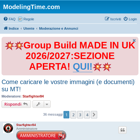
ModelingTime.com
FAQ
Regole
Iscriviti
Login
Indice
Utente
Moderazione e Annunci
Group Build MADE IN UK
2026/2027:SEZIONE
APERTA!
QUI!
Come caricare le vostre immagini (e documenti)
su MT!
Moderatore:
Starfighter84
Rispondi
1
2
3
4
Prossimo
36 messaggi
Starfighter84
Amministratore