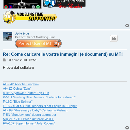
Jolly blue
Perfect User of Modeling Time
Re: Come caricare le vostre immagini (e documenti) su MT!
M
28 aprile 2018, 15:55
e
s
Prova dal cellulare
s
a
g
g
i
AH-64D Apache Longbow
o
AH-1Z Cobra "Zulu"
A-4E Skyhawk "Jester" Top Gun
P-51D Mustang Blue Diamond "Lullaby for a dream"
F-16C "Blue Splinter"
F-15C 493FS Grim Reapers "Last Eagles in Europe"
AH-1G "Rosemarys Baby" Centaur in Vietnam
F-5N "Sundowners" desert aggressor
Mig-21R 2111 Polish air force WOPL
F/A-18F Super Hornet "Jolly Rogers"