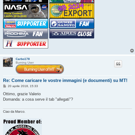
Carbo178
Burning User
Re: Come caricare le vostre immagini (e documenti) su MT!
M
20 aprile 2018, 15:33
e
s
Ottimo, grazie Valerio
s
Domanda: a cosa serve il tab "allegati"?
a
g
g
i
Ciao da Marco.
o