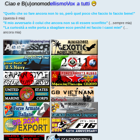
Ciao e B(u)onomod
ellismoVox a tutti
i
o
"Quello che so fare ancora non lo so, però quel poco che faccio lo faccio bene!"
(questa è mia)
"Il mio avversario è colui che ancora non sa di essere sconfitto"
(...sempre mia)
”La curiosità a volte porta a sbagliare ecco perché mi faccio i caxxi miei”
(…
ancora mia)