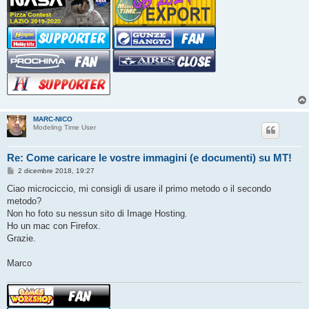
MARC-NICO
Modeling Time User
Re: Come caricare le vostre immagini (e documenti) su MT!
M
2 dicembre 2018, 19:27
e
s
Ciao microciccio, mi consigli di usare il primo metodo o il secondo
s
metodo?
a
g
Non ho foto su nessun sito di Image Hosting.
g
Ho un mac con Firefox.
i
o
Grazie.
Marco