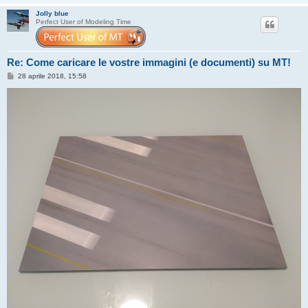
Jolly blue
Perfect User of Modeling Time
Re: Come caricare le vostre immagini (e documenti) su MT!
M
28 aprile 2018, 15:58
e
s
s
a
g
g
i
o