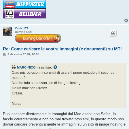
Carbo178
Burning User
Re: Come caricare le vostre immagini (e documenti) su MT!
M
2 dicembre 2018, 20:04
e
s
s
MARC-NICO
ha scritto:
a
g
Ciao microciccio, mi consigli di usare il primo metodo o il secondo
g
metodo?
i
o
Non ho foto su nessun sito di Image Hosting.
Ho un mac con Firefox.
Grazie.
Marco
Puoi caricare direttamente le immagini dal Mac anche con Safari, lo
faccio correntemente e non ho mai trovato problemi, in questo modo non
dovrai caricare preventivamente le immagini su un sito di image hosting e