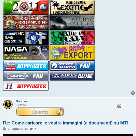
Bonovox
L'eletto
Re: Come caricare le vostre immagini (e documenti) su MT!
M
28 aprile 2018, 0:36
e
s