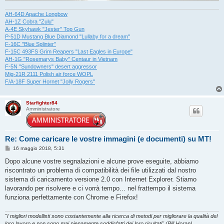
AH-64D Apache Longbow
AH-1Z Cobra "Zulu"
A-4E Skyhawk "Jester" Top Gun
P-51D Mustang Blue Diamond "Lullaby for a dream"
F-16C "Blue Splinter"
F-15C 493FS Grim Reapers "Last Eagles in Europe"
AH-1G "Rosemarys Baby" Centaur in Vietnam
F-5N "Sundowners" desert aggressor
Mig-21R 2111 Polish air force WOPL
F/A-18F Super Hornet "Jolly Rogers"
Starfighter84
Amministratore
Re: Come caricare le vostre immagini (e documenti) su MT!
M
16 maggio 2018, 5:31
e
s
Dopo alcune vostre segnalazioni e alcune prove eseguite, abbiamo
s
riscontrato un problema di compatibilità dei file utilizzati dal nostro
a
g
sistema di caricamento versione 2.0 con Internet Explorer. Stiamo
g
lavorando per risolvere e ci vorrà tempo... nel frattempo il sistema
i
o
funziona perfettamente con Chrome e Firefox!
"I migliori modellisti sono costantemente alla ricerca di metodi per migliorare la qualità del
loro lavoro e non sono mai pienamente soddisfatti dei loro risultati" (Bill Horan)