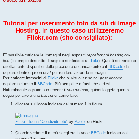
o docx, .xls, .txt,.pdf.
Tutorial per inserimento foto da siti di Image
Hosting. In questo caso utilizzeremo
Flickr.com (sito consigliato):
E' possibile caricare le immagini negli appositi
repository di hosting on-
line
(l'esempio descritto di seguito si riferisce a
Flickr
). Questi siti rendono
direttamente disponibili delle procedure di caricamento o il
BBCode
da
copiare dentro i propri
post
per rendere visibili le immagini.
Per caricare immagini di
Flickr
che si visualizzino nei
post
occorre
copiare nel testo il
BBCode
. Più semplice a farsi che a dirsi.
Naturalmente ognuno può trovare il
suo metodo
, quindi leggete quanto
segue per avere una
traccia
di come fare:
cliccate sull'icona indicata dal numero 1 in figura.
Flickr - Icona "Condividi foto"
by
Paolo
, su Flickr
.
Quando vedrete il menù scegliete la voce
BBCode
indicata dal
numero 2 in figura.