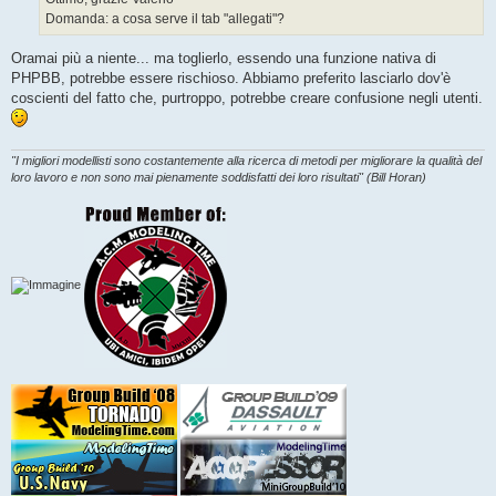
g
Domanda: a cosa serve il tab "allegati"?
i
o
Oramai più a niente... ma toglierlo, essendo una funzione nativa di
PHPBB, potrebbe essere rischioso. Abbiamo preferito lasciarlo dov'è
coscienti del fatto che, purtroppo, potrebbe creare confusione negli utenti.
"I migliori modellisti sono costantemente alla ricerca di metodi per migliorare la qualità del
loro lavoro e non sono mai pienamente soddisfatti dei loro risultati" (Bill Horan)