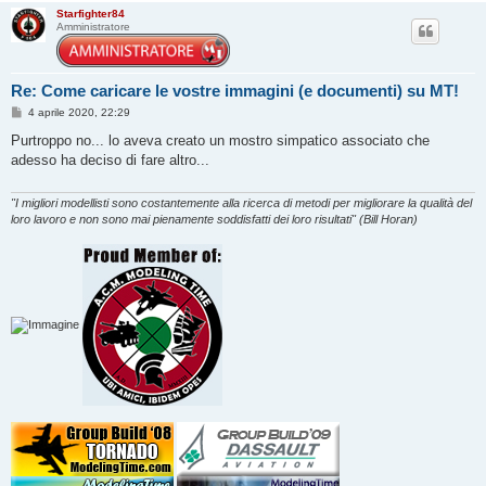
Starfighter84
Amministratore
Re: Come caricare le vostre immagini (e documenti) su MT!
M
4 aprile 2020, 22:29
e
s
Purtroppo no... lo aveva creato un mostro simpatico associato che
s
adesso ha deciso di fare altro...
a
g
g
i
"I migliori modellisti sono costantemente alla ricerca di metodi per migliorare la qualità del
o
loro lavoro e non sono mai pienamente soddisfatti dei loro risultati" (Bill Horan)