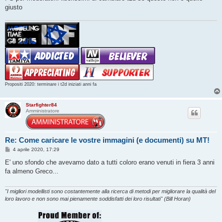
giusto
Propositi 2020: terminare i t2d iniziati anni fa
Starfighter84
Amministratore
Re: Come caricare le vostre immagini (e documenti) su MT!
M
4 aprile 2020, 17:29
e
s
E' uno sfondo che avevamo dato a tutti coloro erano venuti in fiera 3 anni
s
fa almeno Greco...
a
g
g
i
"I migliori modellisti sono costantemente alla ricerca di metodi per migliorare la qualità del
o
loro lavoro e non sono mai pienamente soddisfatti dei loro risultati" (Bill Horan)