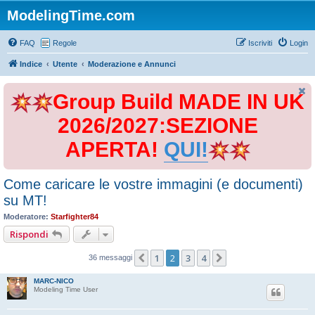
ModelingTime.com
FAQ
Regole
Iscriviti
Login
Indice
Utente
Moderazione e Annunci
Group Build MADE IN UK
2026/2027:SEZIONE
APERTA!
QUI!
Come caricare le vostre immagini (e documenti)
su MT!
Moderatore:
Starfighter84
Rispondi
1
2
3
4
Precedente
Prossimo
36 messaggi
MARC-NICO
Modeling Time User