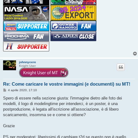
johnnycere
Knight User
Re: Come caricare le vostre immagini (e documenti) su MT!
M
4 aprile 2020, 17:10
e
s
Spero di essere nella sezione giusta: l'immagine dietro alle foto dei
s
modelli, il logo di modelingtime per intenderci, è un poster, è una
a
g
postproduzione, è legata all'iscrizione all'associazione, è di libero
g
scaricamento, insomma se e come si ottiene?
i
o
Grazie
PS per moderatori: liberissimi di cambiare t2d se questo non è quello