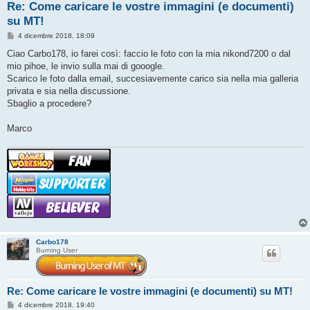
Re: Come caricare le vostre immagini (e documenti)
su MT!
M
4 dicembre 2018, 18:09
e
s
Ciao Carbo178, io farei così: faccio le foto con la mia nikond7200 o dal
s
mio pihoe, le invio sulla mai di gooogle.
a
g
Scarico le foto dalla email, succesiavemente carico sia nella mia galleria
g
privata e sia nella discussione.
i
o
Sbaglio a procedere?
Marco
Carbo178
Burning User
Re: Come caricare le vostre immagini (e documenti) su MT!
M
4 dicembre 2018, 19:40