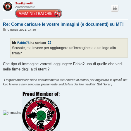
Starfighter84
Amministratore
Re: Come caricare le vostre immagini (e documenti) su MT!
M
9 marzo 2021, 14:46
e
s
s
Fabio73
ha scritto:
a
g
Scusate, ma invece per aggiungere un'immaginetta o un logo alla
g
firma?
i
o
Che tipo di immagine vorresti aggiungere Fabio? una di quelle che vedi
nelle firme degli altri utenti?
"I migliori modellisti sono costantemente alla ricerca di metodi per migliorare la qualità del
loro lavoro e non sono mai pienamente soddisfatti dei loro risultati" (Bill Horan)