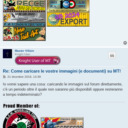
Master Villain
Knight User
Re: Come caricare le vostre immagini (e documenti) su MT!
M
21 dicembre 2019, 13:39
e
s
Io vorrei sapere una cosa: caricando le immagini sul forum direttamente,
s
c'è un periodo oltre il quale non saranno più disponibili oppure resteranno
a
g
a tempo indeterminato?
g
i
o