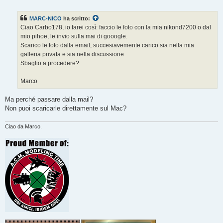
e
s
s
MARC-NICO
ha scritto:
a
g
Ciao Carbo178, io farei così: faccio le foto con la mia nikond7200 o dal
g
mio pihoe, le invio sulla mai di gooogle.
i
o
Scarico le foto dalla email, succesiavemente carico sia nella mia
galleria privata e sia nella discussione.
Sbaglio a procedere?
Marco
Ma perché passare dalla mail?
Non puoi scaricarle direttamente sul Mac?
Ciao da Marco.