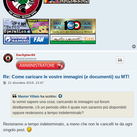
Starfighter84
Amministratore
Re: Come caricare le vostre immagini (e documenti) su MT!
M
21 dicembre 2019, 13:47
e
s
s
Master Villain
ha scritto:
a
g
Io vorrei sapere una cosa: caricando le immagini sul forum
g
direttamente, c'è un periodo oltre il quale non saranno più disponibili
i
o
oppure resteranno a tempo indeterminato?
Resteranno a tempo indeterminato, a meno che non le cancelli te da ogni
singolo post.