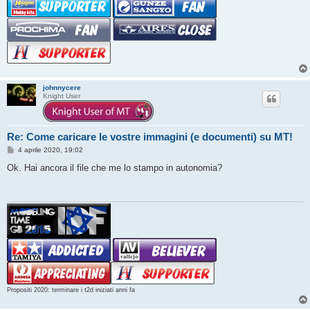
johnnycere
Knight User
Re: Come caricare le vostre immagini (e documenti) su MT!
M
4 aprile 2020, 19:02
e
s
Ok. Hai ancora il file che me lo stampo in autonomia?
s
a
g
g
i
o
Propositi 2020: terminare i t2d iniziati anni fa