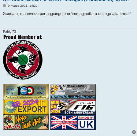
M
9 marzo 2021, 14:22
e
s
Scusate, ma invece per aggiungere un'immaginetta o un logo alla firma?
s
a
g
g
i
Fabio 73
o