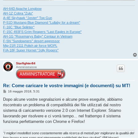
AH-64D Apache Longbow
AH-1Z Cobra "Zulu"
A-4E Skyhawk "Jester" Top Gun
P-51D Mustang Blue Diamond "Lullaby for a dream"
F-16C "Blue Splinter"
F-15C 493FS Grim Reapers "Last Eagles in Europe"
AH-1G "Rosemarys Baby" Centaur in Vietnam
F-5N "Sundowners" desert aggressor
Mig-21R 2111 Polish air force WOPL
F/A-18F Super Hornet "Jolly Rogers"
Starfighter84
Amministratore
Re: Come caricare le vostre immagini (e documenti) su MT!
M
16 maggio 2018, 5:31
e
s
Dopo alcune vostre segnalazioni e alcune prove eseguite, abbiamo
s
riscontrato un problema di compatibilità dei file utilizzati dal nostro
a
g
sistema di caricamento versione 2.0 con Internet Explorer. Stiamo
g
lavorando per risolvere e ci vorrà tempo... nel frattempo il sistema
i
o
funziona perfettamente con Chrome e Firefox!
"I migliori modellisti sono costantemente alla ricerca di metodi per migliorare la qualità del
loro lavoro e non sono mai pienamente soddisfatti dei loro risultati" (Bill Horan)