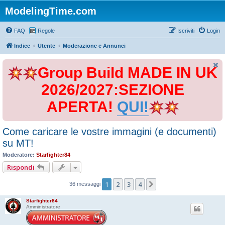
ModelingTime.com
FAQ
Regole
Iscriviti
Login
Indice
Utente
Moderazione e Annunci
Group Build MADE IN UK
2026/2027:SEZIONE
APERTA!
QUI!
Come caricare le vostre immagini (e documenti)
su MT!
Moderatore:
Starfighter84
Rispondi
1
2
3
4
Prossimo
36 messaggi
Starfighter84
Amministratore