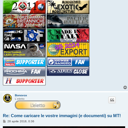
Bonovox
L'eletto
Re: Come caricare le vostre immagini (e documenti) su MT!
M
28 aprile 2018, 0:36
e
s