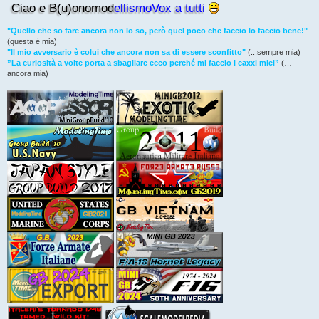
Ciao e B(u)onomod
ellismoVox a tutti
i
o
"Quello che so fare ancora non lo so, però quel poco che faccio lo faccio bene!"
(questa è mia)
"Il mio avversario è colui che ancora non sa di essere sconfitto"
(...sempre mia)
”La curiosità a volte porta a sbagliare ecco perché mi faccio i caxxi miei”
(…
ancora mia)