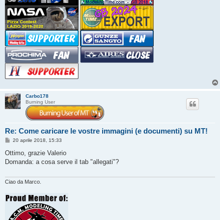
Carbo178
Burning User
Re: Come caricare le vostre immagini (e documenti) su MT!
M
20 aprile 2018, 15:33
e
s
Ottimo, grazie Valerio
s
Domanda: a cosa serve il tab "allegati"?
a
g
g
i
Ciao da Marco.
o