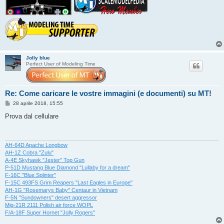
Jolly blue
Perfect User of Modeling Time
Re: Come caricare le vostre immagini (e documenti) su MT!
M
28 aprile 2018, 15:55
e
s
Prova dal cellulare
s
a
g
g
i
AH-64D Apache Longbow
o
AH-1Z Cobra "Zulu"
A-4E Skyhawk "Jester" Top Gun
P-51D Mustang Blue Diamond "Lullaby for a dream"
F-16C "Blue Splinter"
F-15C 493FS Grim Reapers "Last Eagles in Europe"
AH-1G "Rosemarys Baby" Centaur in Vietnam
F-5N "Sundowners" desert aggressor
Mig-21R 2111 Polish air force WOPL
F/A-18F Super Hornet "Jolly Rogers"