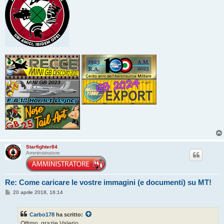
Starfighter84
Amministratore
Re: Come caricare le vostre immagini (e documenti) su MT!
M
20 aprile 2018, 16:14
e
s
s
Carbo178
ha scritto:
a
g
Ottimo, grazie Valerio