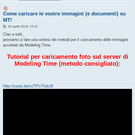
Come caricare le vostre immagini (e documenti) su
MT!
M
20 aprile 2018, 15:11
e
s
Ciao a tutti,
s
proviamo a fare una sintesi dei metodi per il caricamento delle immagini
a
g
accettati da Modeling Time.
g
i
o
Tutorial per caricamento foto sul server di
Modeling Time (metodo consigliato):
http://youtu.be/oJTPxTfybJ8