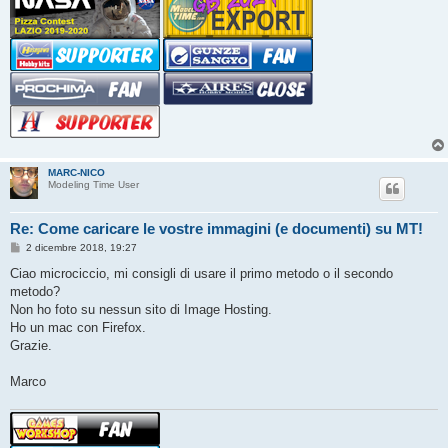
MARC-NICO
Modeling Time User
Re: Come caricare le vostre immagini (e documenti) su MT!
M
2 dicembre 2018, 19:27
e
s
Ciao microciccio, mi consigli di usare il primo metodo o il secondo
s
metodo?
a
g
Non ho foto su nessun sito di Image Hosting.
g
Ho un mac con Firefox.
i
o
Grazie.
Marco