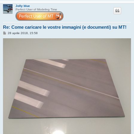
Jolly blue
Perfect User of Modeling Time
Re: Come caricare le vostre immagini (e documenti) su MT!
M
28 aprile 2018, 15:58
e
s
s
a
g
g
i
o