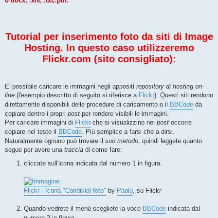
o docx, .xls, .txt,.pdf.
Tutorial per inserimento foto da siti di Image
Hosting. In questo caso utilizzeremo
Flickr.com (sito consigliato):
E' possibile caricare le immagini negli appositi
repository di hosting on-
line
(l'esempio descritto di seguito si riferisce a
Flickr
). Questi siti rendono
direttamente disponibili delle procedure di caricamento o il
BBCode
da
copiare dentro i propri
post
per rendere visibili le immagini.
Per caricare immagini di
Flickr
che si visualizzino nei
post
occorre
copiare nel testo il
BBCode
. Più semplice a farsi che a dirsi.
Naturalmente ognuno può trovare il
suo metodo
, quindi leggete quanto
segue per avere una
traccia
di come fare:
cliccate sull'icona indicata dal numero 1 in figura.
Flickr - Icona "Condividi foto"
by
Paolo
, su Flickr
.
Quando vedrete il menù scegliete la voce
BBCode
indicata dal
numero 2 in figura.