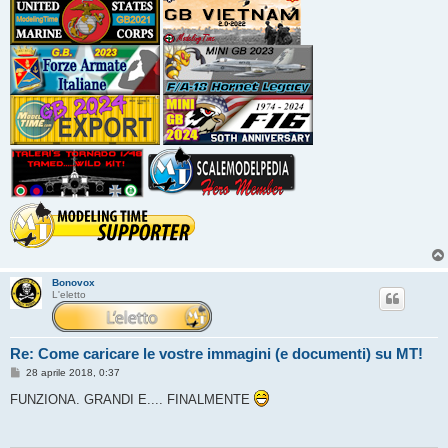
Bonovox
L'eletto
Re: Come caricare le vostre immagini (e documenti) su MT!
M
28 aprile 2018, 0:37
e
s
FUNZIONA. GRANDI E.... FINALMENTE
s
a
g
g