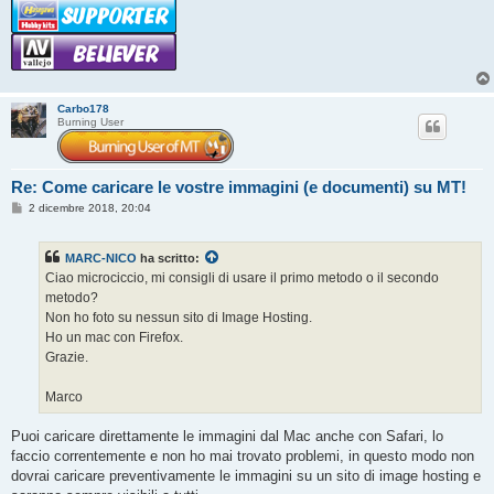
Carbo178
Burning User
Re: Come caricare le vostre immagini (e documenti) su MT!
M
2 dicembre 2018, 20:04
e
s
s
MARC-NICO
ha scritto:
a
g
Ciao microciccio, mi consigli di usare il primo metodo o il secondo
g
metodo?
i
o
Non ho foto su nessun sito di Image Hosting.
Ho un mac con Firefox.
Grazie.
Marco
Puoi caricare direttamente le immagini dal Mac anche con Safari, lo
faccio correntemente e non ho mai trovato problemi, in questo modo non
dovrai caricare preventivamente le immagini su un sito di image hosting e