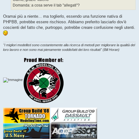
g
Domanda: a cosa serve il tab "allegati"?
i
o
Oramai più a niente... ma toglierlo, essendo una funzione nativa di
PHPBB, potrebbe essere rischioso. Abbiamo preferito lasciarlo dov'è
coscienti del fatto che, purtroppo, potrebbe creare confusione negli utenti.
"I migliori modellisti sono costantemente alla ricerca di metodi per migliorare la qualità del
loro lavoro e non sono mai pienamente soddisfatti dei loro risultati" (Bill Horan)