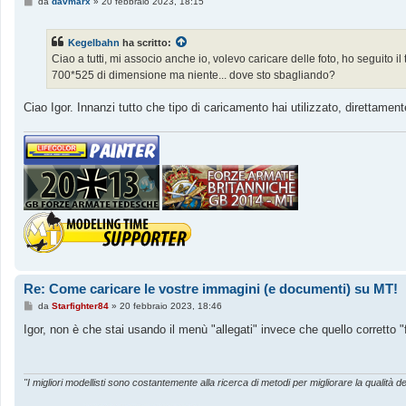
M
da
davmarx
»
20 febbraio 2023, 18:15
e
s
s
Kegelbahn
ha scritto:
a
g
Ciao a tutti, mi associo anche io, volevo caricare delle foto, ho seguito i
g
700*525 di dimensione ma niente... dove sto sbagliando?
i
o
Ciao Igor. Innanzi tutto che tipo di caricamento hai utilizzato, direttame
Re: Come caricare le vostre immagini (e documenti) su MT!
M
da
Starfighter84
»
20 febbraio 2023, 18:46
e
s
Igor, non è che stai usando il menù "allegati" invece che quello corretto "
s
a
g
g
i
"I migliori modellisti sono costantemente alla ricerca di metodi per migliorare la qualità de
o