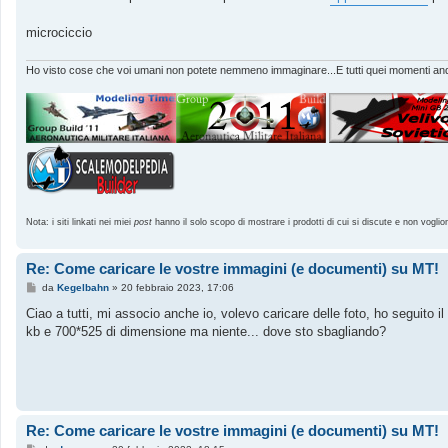
microciccio
Ho visto cose che voi umani non potete nemmeno immaginare...E tutti quei momenti andr
Nota: i siti linkati nei miei
post
hanno il solo scopo di mostrare i prodotti di cui si discute e non voglio
Re: Come caricare le vostre immagini (e documenti) su MT!
M
da
Kegelbahn
»
20 febbraio 2023, 17:06
e
s
Ciao a tutti, mi associo anche io, volevo caricare delle foto, ho seguito il
s
kb e 700*525 di dimensione ma niente... dove sto sbagliando?
a
g
g
i
o
Re: Come caricare le vostre immagini (e documenti) su MT!