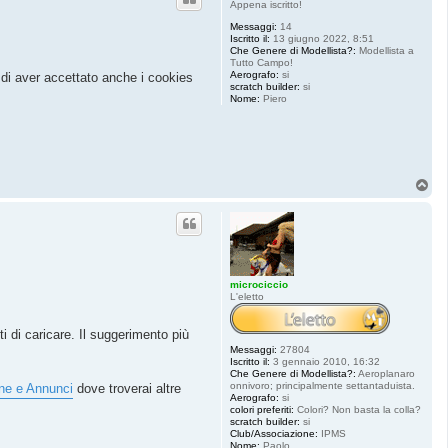
Appena iscritto!
Messaggi:
14
Iscritto il:
13 giugno 2022, 8:51
Che Genere di Modellista?:
Modellista a
Tutto Campo!
Aerografo:
si
di aver accettato anche i cookies
scratch builder:
si
Nome:
Piero
T
o
p
microciccio
L'eletto
ti di caricare. Il suggerimento più
Messaggi:
27804
Iscritto il:
3 gennaio 2010, 16:32
Che Genere di Modellista?:
Aeroplanaro
onnivoro; principalmente settantaduista.
ne e Annunci
dove troverai altre
Aerografo:
si
colori preferiti:
Colori? Non basta la colla?
scratch builder:
si
Club/Associazione:
IPMS
Nome:
Paolo