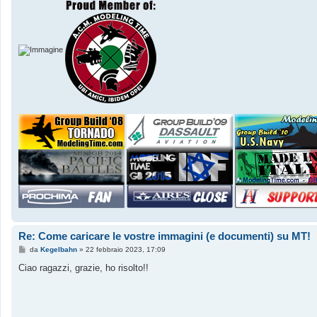
Re: Come caricare le vostre immagini (e documenti) su MT!
M
da
Kegelbahn
»
22 febbraio 2023, 17:09
e
s
Ciao ragazzi, grazie, ho risolto!!
s
a
g
g
i
o