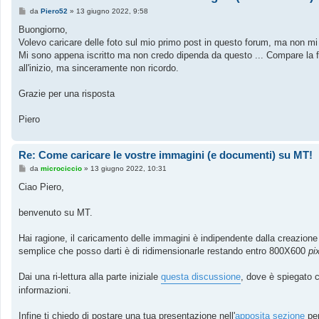
M
da
Piero52
»
13 giugno 2022, 9:58
e
s
Buongiorno,
s
Volevo caricare delle foto sul mio primo post in questo forum, ma non mi
a
g
Mi sono appena iscritto ma non credo dipenda da questo ... Compare la f
g
all'inizio, ma sinceramente non ricordo.
i
o
Grazie per una risposta
Piero
Re: Come caricare le vostre immagini (e documenti) su MT!
M
da
microciccio
»
13 giugno 2022, 10:31
e
s
Ciao Piero,
s
a
g
benvenuto su MT.
g
i
o
Hai ragione, il caricamento delle immagini è indipendente dalla creazione 
semplice che posso darti è di ridimensionarle restando entro 800X600
pi
Dai una ri-lettura alla parte iniziale
questa discussione
, dove è spiegato 
informazioni.
Infine ti chiedo di postare una tua presentazione nell'
apposita sezione
per