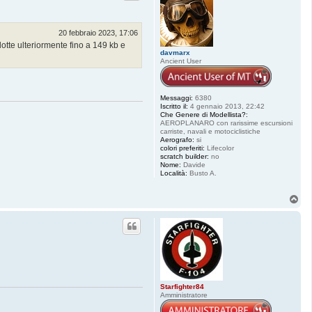
20 febbraio 2023, 17:06
dotte ulteriormente fino a 149 kb e
davmarx
Ancient User
Messaggi:
6380
Iscritto il:
4 gennaio 2013, 22:42
Che Genere di Modellista?:
AEROPLANARO con rarissime escursioni
carriste, navali e motociclistiche
Aerografo:
si
colori preferiti:
Lifecolor
scratch builder:
no
Nome:
Davide
Località:
Busto A.
T
o
p
Starfighter84
Amministratore