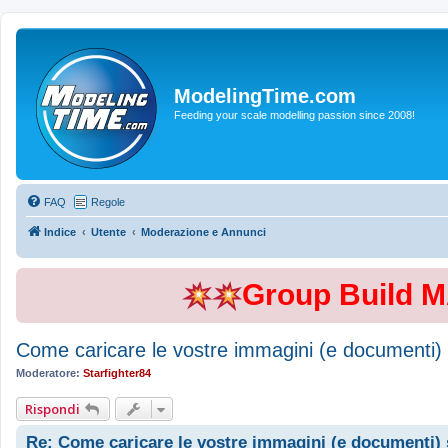
ModelingTime.com
Feeding your scale modelling passion since 2008!
FAQ
Regole
Indice
Utente
Moderazione e Annunci
Group Build 
Come caricare le vostre immagini (e documenti)
Moderatore:
Starfighter84
Rispondi
Re: Come caricare le vostre immagini (e documenti)