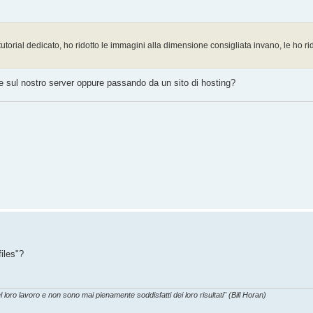
l tutorial dedicato, ho ridotto le immagini alla dimensione consigliata invano, le ho ri
nte sul nostro server oppure passando da un sito di hosting?
files"?
l loro lavoro e non sono mai pienamente soddisfatti dei loro risultati" (Bill Horan)