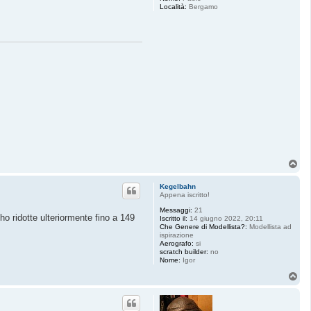
Località:
Bergamo
T
o
p
Kegelbahn
Appena iscritto!
Messaggi:
21
 ho ridotte ulteriormente fino a 149
Iscritto il:
14 giugno 2022, 20:11
Che Genere di Modellista?:
Modellista ad
ispirazione
Aerografo:
si
scratch builder:
no
Nome:
Igor
T
o
p