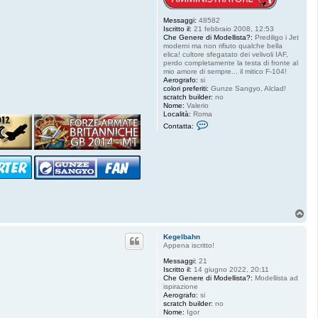
Messaggi:
48582
Iscritto il:
21 febbraio 2008, 12:53
Che Genere di Modellista?:
Prediligo i Jet
moderni ma non rifiuto qualche bella
elica! cultore sfegatato dei velivoli IAF,
perdo completamente la testa di fronte al
mio amore di sempre... il mitico F-104!
Aerografo:
si
colori preferiti:
Gunze Sangyo, Alclad!
scratch builder:
no
Nome:
Valerio
Località:
Roma
C
Contatta:
o
n
t
a
t
t
a
S
t
a
T
r
o
f
p
i
Kegelbahn
g
Appena iscritto!
h
t
Messaggi:
21
e
Iscritto il:
14 giugno 2022, 20:11
r
Che Genere di Modellista?:
Modellista ad
8
ispirazione
4
Aerografo:
si
scratch builder:
no
Nome:
Igor