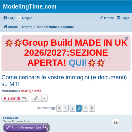
ModelingTime.com
FAQ
Regole
Iscriviti
Login
Indice
Utente
Moderazione e Annunci
Group Build MADE IN UK
2026/2027:SEZIONE
APERTA!
QUI!
Come caricare le vostre immagini (e documenti)
su MT!
Moderatore:
Starfighter84
Rispondi
1
2
3
4
Precedente
Prossimo
36 messaggi
Fabio1968
Super Extreme User