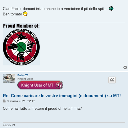
i
o
Ciao Fabio, domani inizio anche io a verniciare il pit dello spit..
Ben tornato
Fabio73
Knight User
Re: Come caricare le vostre immagini (e documenti) su MT!
M
9 marzo 2021, 22:42
e
s
Come hai fatto a mettere il proud of nella firma?
s
a
g
g
i
Fabio 73