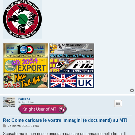
Fabio73
Knight User
Re: Come caricare le vostre immagini (e documenti) su MT!
M
26 marzo 2021, 21:54
e
s
Scusate ma io non riesco ancora a caricare un immagine nella firma. Il