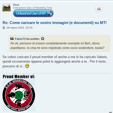
Zeus
Unleashed User of Modeling Time
Re: Come caricare le vostre immagini (e documenti) su MT!
M
26 marzo 2021, 22:15
e
s
s
Fabio73
ha scritto:
a
g
Ah ok, pensavo di essere completamente svampito io! Beh, allora
g
aspettiamo. Io cmq mi sono registrato come socio sostenitore, basta?
i
o
Se volevi caricare il proud member of anche a me lo ha caricato Valerio,
quindi sicuramente appena potrà lo aggiungerà anche a te.. Per il resto,
presumo di si..