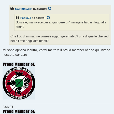
e
s
s
Starfighter84
ha scritto:
a
g
g
Fabio73
ha scritto:
i
o
Scusate, ma invece per aggiungere un'immaginetta o un logo alla
firma?
Che tipo di immagine vorresti aggiungere Fabio? una di quelle che vedi
nelle firme degli altri utenti?
Mi sono appena iscritto, vorrei mettere il proud member of che qui invece
riesco a caricare
Fabio 73