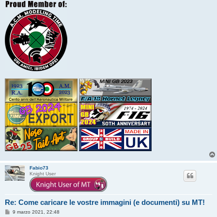
o
Fabio73
Knight User
Re: Come caricare le vostre immagini (e documenti) su MT!
M
9 marzo 2021, 22:48