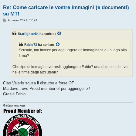
Re: Come caricare le vostre immagini (e documenti)
su MT!
M
9 marzo 2021, 17:24
e
s
s
Starfighter84
ha scritto:
a
g
g
Fabio73
ha scritto:
i
o
Scusate, ma invece per aggiungere un'immaginetta o un logo alla
firma?
Che tipo di immagine vorresti aggiungere Fabio? una di quelle che vedi
nelle firme degli altri utenti?
Ciao Valerio scusa il disturbo e forse OT
Ma dove trovo Proud member of per aggiungerlo?
Grazie Fabio
Фабио москва