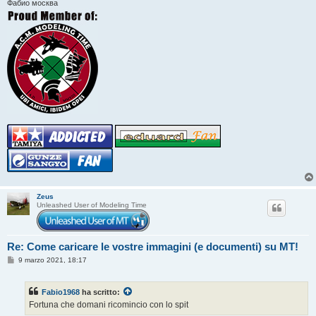
Фабио москва
Zeus
Unleashed User of Modeling Time
Re: Come caricare le vostre immagini (e documenti) su MT!
M
9 marzo 2021, 18:17
e
s
s
Fabio1968
ha scritto:
a
g
Fortuna che domani ricomincio con lo spit
g