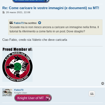
Re: Come caricare le vostre immagini (e documenti) su MT!
M
26 marzo 2021, 22:08
e
s
s
Fabio73
ha scritto:
a
g
Scusate ma io non riesco ancora a caricare un immagine nella firma. Il
g
tutorial fa riferimento a come farlo in un post. Dove sbaglio?
i
o
Ciao Fabio, credo sia Valerio che deve caricarla
Fabio73
Knight User