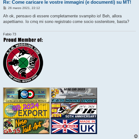
Re: Come caricare le vostre immagini (e documenti) su MT!
M
26 marzo 2021, 22:12
e
s
Ah ok, pensavo di essere completamente svampito io! Beh, allora
s
aspettiamo. Io cmq mi sono registrato come socio sostenitore, basta?
a
g
g
i
Fabio 73
o