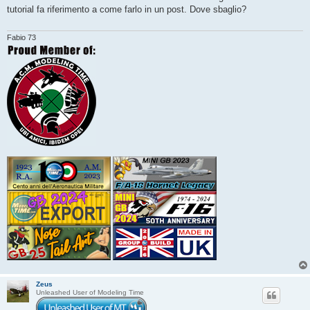
s
tutorial fa riferimento a come farlo in un post. Dove sbaglio?
a
g
g
i
Fabio 73
o
Zeus
Unleashed User of Modeling Time