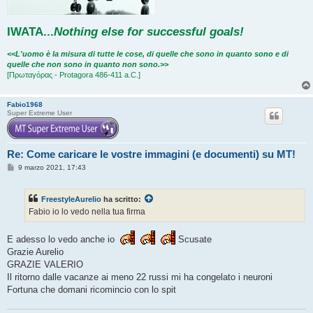
IWATA
...
Nothing else for successful goals!
<<L'uomo è la misura di tutte le cose, di quelle che sono in quanto sono e di
quelle che non sono in quanto non sono.>>
[Πρωταγόρας - Protagora 486-411 a.C.]
Fabio1968
Super Extreme User
Re: Come caricare le vostre immagini (e documenti) su MT!
M
9 marzo 2021, 17:43
e
s
s
FreestyleAurelio
ha scritto:
a
g
Fabio io lo vedo nella tua firma
g
i
o
E adesso lo vedo anche io
Scusate
Grazie Aurelio
GRAZIE VALERIO
Il ritorno dalle vacanze ai meno 22 russi mi ha congelato i neuroni
Fortuna che domani ricomincio con lo spit