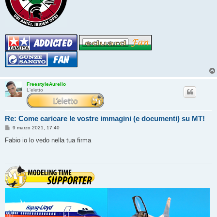
FreestyleAurelio
L'eletto
Re: Come caricare le vostre immagini (e documenti) su MT!
M
9 marzo 2021, 17:40
e
s
Fabio io lo vedo nella tua firma
s
a
g
g
i
o