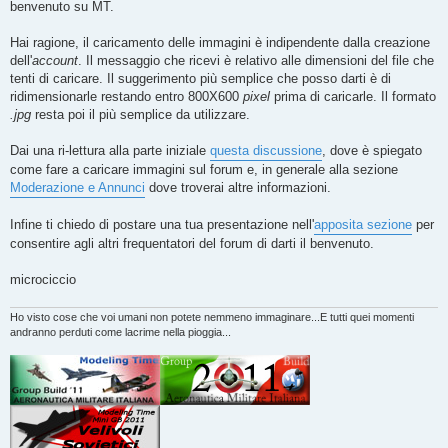
g
benvenuto su MT.
g
i
o
Hai ragione, il caricamento delle immagini è indipendente dalla creazione
dell'
account
. Il messaggio che ricevi è relativo alle dimensioni del file che
tenti di caricare. Il suggerimento più semplice che posso darti è di
ridimensionarle restando entro 800X600
pixel
prima di caricarle. Il formato
.jpg
resta poi il più semplice da utilizzare.
Dai una ri-lettura alla parte iniziale
questa discussione
, dove è spiegato
come fare a caricare immagini sul forum e, in generale alla sezione
Moderazione e Annunci
dove troverai altre informazioni.
Infine ti chiedo di postare una tua presentazione nell'
apposita sezione
per
consentire agli altri frequentatori del forum di darti il benvenuto.
microciccio
Ho visto cose che voi umani non potete nemmeno immaginare...E tutti quei momenti
andranno perduti come lacrime nella pioggia...