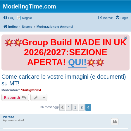
ModelingTime.com
FAQ
Regole
Iscriviti
Login
Indice
Utente
Moderazione e Annunci
Group Build MADE IN UK
2026/2027:SEZIONE
APERTA!
QUI!
Come caricare le vostre immagini (e documenti)
su MT!
Moderatore:
Starfighter84
Rispondi
1
2
3
4
Precedente
36 messaggi
Piero52
Appena iscritto!