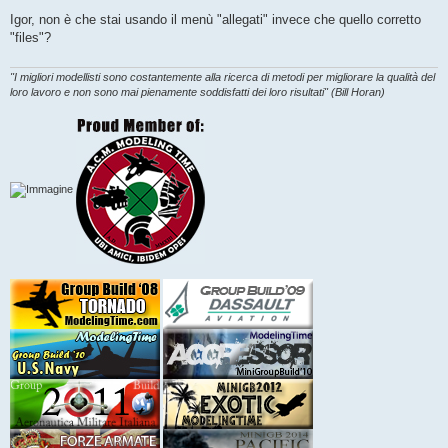
e
s
Igor, non è che stai usando il menù "allegati" invece che quello corretto
s
"files"?
a
g
g
i
"I migliori modellisti sono costantemente alla ricerca di metodi per migliorare la qualità del
o
loro lavoro e non sono mai pienamente soddisfatti dei loro risultati" (Bill Horan)