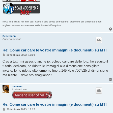
Nota: i siti linkati nei miei
post
hanno il solo scopo di mostrare i prodotti di cui si discute e non
vogliono in alcun modo essere sollecitazioni all'acquisto.
Kegelbahn
Appena iscritto!
Re: Come caricare le vostre immagini (e documenti) su MT!
M
20 febbraio 2023, 17:06
e
s
Ciao a tutti, mi associo anche io, volevo caricare delle foto, ho seguito il
s
tutorial dedicato, ho ridotto le immagini alla dimensione consigliata
a
g
invano, le ho ridotte ulteriormente fino a 149 kb e 700*525 di dimensione
g
ma niente... dove sto sbagliando?
i
o
davmarx
Ancient User
Re: Come caricare le vostre immagini (e documenti) su MT!
M
20 febbraio 2023, 18:15
e