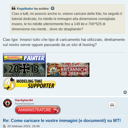
s
s
Kegelbahn
ha scritto:
a
g
Ciao a tutti, mi associo anche io, volevo caricare delle foto, ho seguito il
g
tutorial dedicato, ho ridotto le immagini alla dimensione consigliata
i
o
invano, le ho ridotte ulteriormente fino a 149 kb e 700*525 di
dimensione ma niente... dove sto sbagliando?
Ciao Igor. Innanzi tutto che tipo di caricamento hai utilizzato, direttamente
sul nostro server oppure passando da un sito di hosting?
Starfighter84
Amministratore
Re: Come caricare le vostre immagini (e documenti) su MT!
M
20 febbraio 2023, 18:46