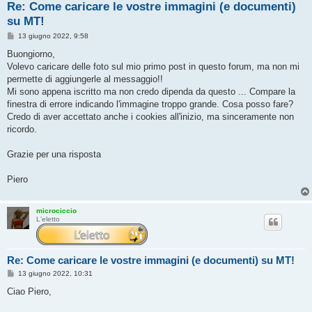
Re: Come caricare le vostre immagini (e documenti)
su MT!
M
13 giugno 2022, 9:58
e
s
Buongiorno,
s
Volevo caricare delle foto sul mio primo post in questo forum, ma non mi
a
g
permette di aggiungerle al messaggio!!
g
Mi sono appena iscritto ma non credo dipenda da questo ... Compare la
i
o
finestra di errore indicando l'immagine troppo grande. Cosa posso fare?
Credo di aver accettato anche i cookies all'inizio, ma sinceramente non
ricordo.
Grazie per una risposta
Piero
microciccio
L'eletto
Re: Come caricare le vostre immagini (e documenti) su MT!
M
13 giugno 2022, 10:31
e
s
Ciao Piero,
s
a