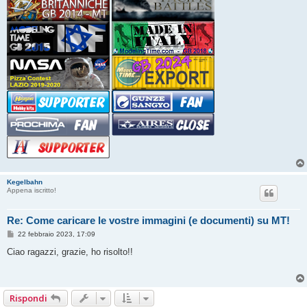
Kegelbahn
Appena iscritto!
Re: Come caricare le vostre immagini (e documenti) su MT!
M
22 febbraio 2023, 17:09
e
s
Ciao ragazzi, grazie, ho risolto!!
s
a
g
g
i
Rispondi
o