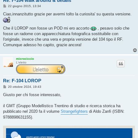
Re: F-104 walk around & details
M
22 giugno 2015, 13:34
e
s
Ciao,innanzitutto grazie per avermi tolto la curiosita' su questa versione.
s
a
g
Che il LOROP non fosse un POD mi ero accorto
, pesavo solo che
g
i
fosse un radome con apparecchiatura fotografica sostituibile con
o
l'originale, invece che una vera e propria versione del 104 tipo il RF.
Comunque adesso ho capito, grazie ancora!
microciccio
L'eletto
Re: F-104 LOROP
M
20 ottobre 2024, 19:43
e
s
Giusto per chi fosse interessato,
s
a
g
il GMT (Gruppo Modellistico Trentino di studio e ricerca storica ha
g
pubblicato nel 2020 fa il volume
Strangefighters
di Aldo Zanfi (ISBN:
i
o
9788898631155).