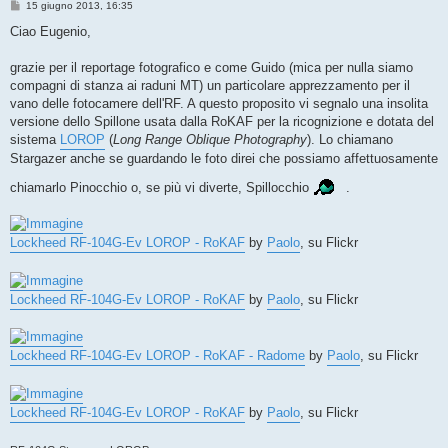
M
15 giugno 2013, 16:35
e
s
Ciao Eugenio,
s
a
g
grazie per il reportage fotografico e come Guido (mica per nulla siamo
g
compagni di stanza ai raduni MT) un particolare apprezzamento per il
i
o
vano delle fotocamere dell'RF. A questo proposito vi segnalo una insolita
versione dello Spillone usata dalla RoKAF per la ricognizione e dotata del
sistema
LOROP
(
Long Range Oblique Photography
). Lo chiamano
Stargazer anche se guardando le foto direi che possiamo affettuosamente
chiamarlo Pinocchio o, se più vi diverte, Spillocchio
.
Lockheed RF-104G-Ev LOROP - RoKAF
by
Paolo
, su Flickr
Lockheed RF-104G-Ev LOROP - RoKAF
by
Paolo
, su Flickr
Lockheed RF-104G-Ev LOROP - RoKAF - Radome
by
Paolo
, su Flickr
Lockheed RF-104G-Ev LOROP - RoKAF
by
Paolo
, su Flickr