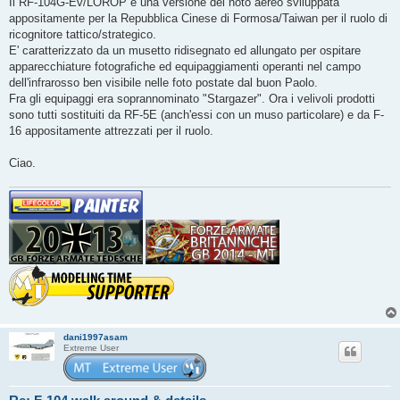
Il RF-104G-Ev/LOROP è una versione del noto aereo sviluppata
appositamente per la Repubblica Cinese di Formosa/Taiwan per il ruolo di
ricognitore tattico/strategico.
E' caratterizzato da un musetto ridisegnato ed allungato per ospitare
apparecchiature fotografiche ed equipaggiamenti operanti nel campo
dell'infrarosso ben visibile nelle foto postate dal buon Paolo.
Fra gli equipaggi era soprannominato "Stargazer". Ora i velivoli prodotti
sono tutti sostituiti da RF-5E (anch'essi con un muso particolare) e da F-
16 appositamente attrezzati per il ruolo.
Ciao.
dani1997asam
Extreme User