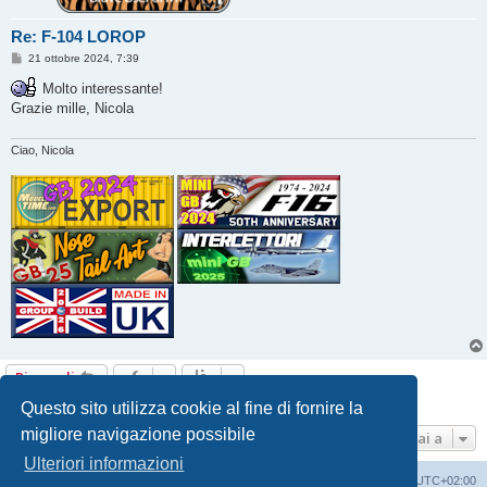
Re: F-104 LOROP
M
21 ottobre 2024, 7:39
e
s
Molto interessante!
s
Grazie mille, Nicola
a
g
g
i
Ciao, Nicola
o
Rispondi
8 messaggi • Pagina
1
di
1
Questo sito utilizza cookie al fine di fornire la
migliore navigazione possibile
Vai a
Ulteriori informazioni
Indice
Contattaci
Cancella cookie
Tutti gli orari sono
UTC+02:00