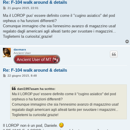
Re: F-104 walk around & details
M
21 giugno 2015, 22:01
e
s
Ma il LOROP puo' essere definito come il "cugino asiatico" del pod
s
orpheus o ha funzioni differenti?
a
g
Comunque immagino che sia l'ennesimo avanzo di magazzino usaf
g
regalato dagli americani agli alleati tanto per svuotare i magazzini...
i
o
Toglietemi la curiosita',grazie!
davmarx
Ancient User
Re: F-104 walk around & details
M
22 giugno 2015, 8:48
e
s
s
dani1997asam ha scritto:
a
g
Ma il LOROP puo' essere definito come il "cugino asiatico" del pod
g
orpheus o ha funzioni differenti?
i
o
Comunque immagino che sia l'ennesimo avanzo di magazzino usaf
regalato dagli americani agli alleati tanto per svuotare i magazzini...
Toglietemi la curiosita',grazie!
Il LOROP non è un pod, Daniele.