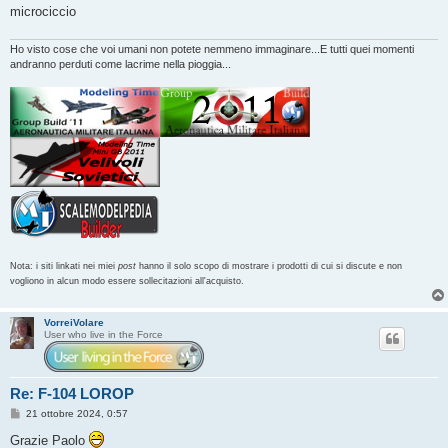
microciccio
Ho visto cose che voi umani non potete nemmeno immaginare...E tutti quei momenti
andranno perduti come lacrime nella pioggia...
Nota: i siti linkati nei miei
post
hanno il solo scopo di mostrare i prodotti di cui si discute e non
vogliono in alcun modo essere sollecitazioni all'acquisto.
VorreiVolare
User who live in the Force
Re: F-104 LOROP
M
21 ottobre 2024, 0:57
e
s
Grazie Paolo