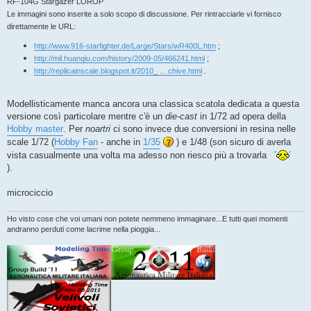
RF-104G Stargazer LOROP
Le immagini sono inserite a solo scopo di discussione. Per rintracciarle vi fornisco
direttamente le URL:
http://www.916-starfighter.de/Large/Stars/wR400L.htm
;
http://mil.huanqiu.com/history/2009-05/466241.html
;
http://replicainscale.blogspot.it/2010_ ... chive.html
.
Modellisticamente manca ancora una classica scatola dedicata a questa
versione così particolare mentre c'è un
die-cast
in 1/72 ad opera della
Hobby master
. Per
noartri
ci sono invece due conversioni in resina nelle
scale 1/72 (
Hobby Fan
- anche in
1/35
) e 1/48 (son sicuro di averla
vista casualmente una volta ma adesso non riesco più a trovarla
).
microciccio
Ho visto cose che voi umani non potete nemmeno immaginare...E tutti quei momenti
andranno perduti come lacrime nella pioggia...