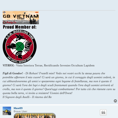
s
a
g
g
i
o
VITRIOL
-
Visita Interiora Terrae, Rectificando Invenies Occultum Lapidem
Figli di Gondor!
-
Di Rohan! Fratelli miei! Vedo nei vostri occhi la stessa paura che
potrebbe afferrare il mio cuore! Ci sarà un giorno, in cui il coraggio degli uomini cederà, in
cui abbandoneremo gli amici e spezzeremo ogni legame di fratellanza, ma non è questo il
giorno! Ci sarà l'ora dei lupi e degli scudi frantumati quando l'era degli uomini arriverà al
crollo, ma non è questo il giorno! Quest'oggi combattiamo! Per tutto ciò che ritenete caro su
questa bella terra, vi invito a resistere! Uomini dell'Ovest!
Il Signore degli Anelli - Il ritorno del Re
Maw89
Brave User