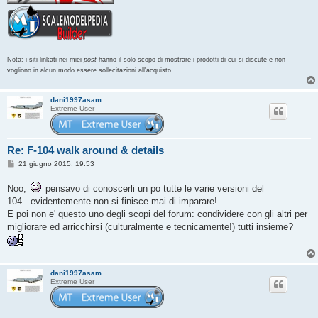
Nota: i siti linkati nei miei
post
hanno il solo scopo di mostrare i prodotti di cui si discute e non
vogliono in alcun modo essere sollecitazioni all'acquisto.
dani1997asam
Extreme User
Re: F-104 walk around & details
M
21 giugno 2015, 19:53
e
s
Noo,
pensavo di conoscerli un po tutte le varie versioni del
s
a
104...evidentemente non si finisce mai di imparare!
g
E poi non e' questo uno degli scopi del forum: condividere con gli altri per
g
i
migliorare ed arricchirsi (culturalmente e tecnicamente!) tutti insieme?
o
dani1997asam
Extreme User