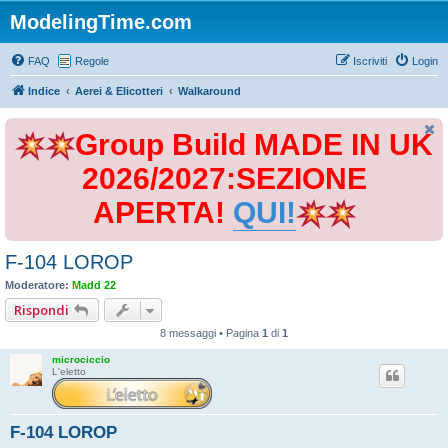
ModelingTime.com
FAQ
Regole
Iscriviti
Login
Indice
Aerei & Elicotteri
Walkaround
Group Build MADE IN UK
2026/2027:SEZIONE
APERTA!
QUI!
F-104 LOROP
Moderatore:
Madd 22
Rispondi
8 messaggi • Pagina
1
di
1
microciccio
L'eletto
F-104 LOROP