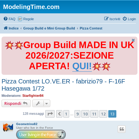
ModelingTime.com
FAQ
Regole
Iscriviti
Login
Indice
Group Build e Mini Group Build
Pizza Contest
Group Build MADE IN UK
2026/2027:SEZIONE
APERTA!
QUI!
Pizza Contest LO.VE.ER - fabrizio79 - F-16F
Hasegawa 1/72
Moderatore:
Starfighter84
Rispondi
Pagina
13
di
13
1
9
10
11
12
13
Precedente
128 messaggi
…
Geometrino82
User who live in the Force