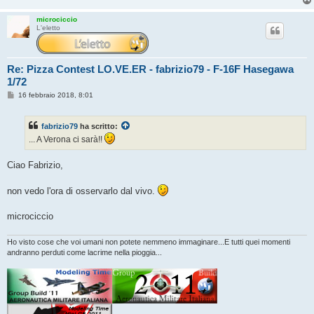
microciccio
L'eletto
Re: Pizza Contest LO.VE.ER - fabrizio79 - F-16F Hasegawa
1/72
M
16 febbraio 2018, 8:01
e
s
s
fabrizio79
ha scritto:
a
g
... A Verona ci sarà!!
g
i
o
Ciao Fabrizio,
non vedo l'ora di osservarlo dal vivo.
microciccio
Ho visto cose che voi umani non potete nemmeno immaginare...E tutti quei momenti
andranno perduti come lacrime nella pioggia...