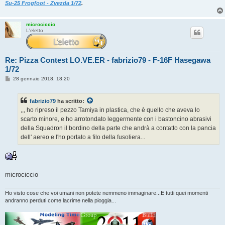
Su-25 Frogfoot - Zvezda 1/72
.
microciccio
L'eletto
Re: Pizza Contest LO.VE.ER - fabrizio79 - F-16F Hasegawa
1/72
M
28 gennaio 2018, 18:20
e
s
s
fabrizio79
ha scritto:
a
g
,,, ho ripreso il pezzo Tamiya in plastica, che è quello che aveva lo
g
scarto minore, e ho arrotondato leggermente con i bastoncino abrasivi
i
o
della Squadron il bordino della parte che andrà a contatto con la pancia
dell' aereo e l'ho portato a filo della fusoliera...
microciccio
Ho visto cose che voi umani non potete nemmeno immaginare...E tutti quei momenti
andranno perduti come lacrime nella pioggia...