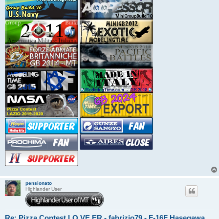
pensionato
Highlander User
Re: Pizza Contest LO.VE.ER - fabrizio79 - F-16F Hasegawa