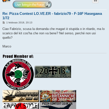
Re: Pizza Contest LO.VE.ER - fabrizio79 - F-16F Hasegawa
1/72
M
1 febbraio 2018, 20:13
e
s
Ciao Fabrizio, scusa la domanda che magari è stupida o in ritardo, ma lo
s
scarico del kit cos'ha che non va bene? Nel senso, perché non usi
a
g
quello?
g
i
o
Marco