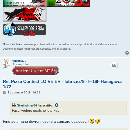
Nota: i siti linkati nei miei
post
hanno il solo scopo di mostrare i prodotti di cui si discute e non
vogliono in alcun modo essere sollecitazioni all'acquisto.
fabrizio79
Ancient User
Re: Pizza Contest LO.VE.ER - fabrizio79 - F-16F Hasegawa
1/72
M
31 gennaio 2018, 19:21
e
s
s
Starfighter84
ha scritto:
a
g
Facci vedere qualche foto Fabri!
g
i
o
Fine settimana dovrei riuscire a caricare qualcosa!!