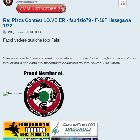
Amministratore
Re: Pizza Contest LO.VE.ER - fabrizio79 - F-16F Hasegawa
1/72
M
28 gennaio 2018, 8:14
e
s
Facci vedere qualche foto Fabri!
s
a
g
g
i
"I migliori modellisti sono costantemente alla ricerca di metodi per migliorare la qualità del
o
loro lavoro e non sono mai pienamente soddisfatti dei loro risultati" (Bill Horan)