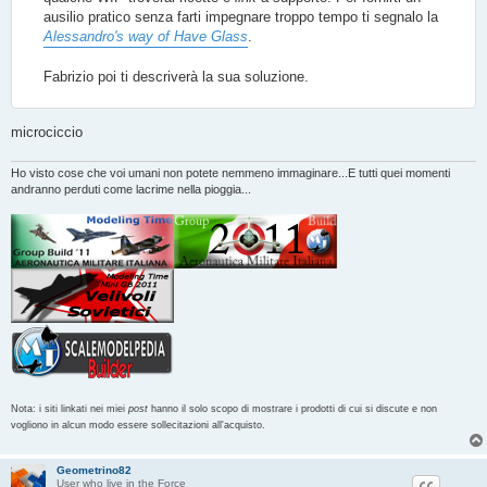
ausilio pratico senza farti impegnare troppo tempo ti segnalo la
Alessandro's way of Have Glass
.
Fabrizio poi ti descriverà la sua soluzione.
microciccio
Ho visto cose che voi umani non potete nemmeno immaginare...E tutti quei momenti
andranno perduti come lacrime nella pioggia...
Nota: i siti linkati nei miei
post
hanno il solo scopo di mostrare i prodotti di cui si discute e non
vogliono in alcun modo essere sollecitazioni all'acquisto.
Geometrino82
User who live in the Force