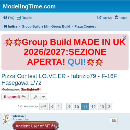
ModelingTime.com
FAQ
Regole
Iscriviti
Login
Indice
Group Build e Mini Group Build
Pizza Contest
Group Build MADE IN UK
2026/2027:SEZIONE
APERTA!
QUI!
Pizza Contest LO.VE.ER - fabrizio79 - F-16F
Hasegawa 1/72
Moderatore:
Starfighter84
Rispondi
Pagina
11
di
13
1
9
10
11
12
13
Precedente
Prossimo
128 messaggi
…
fabrizio79
Ancient User