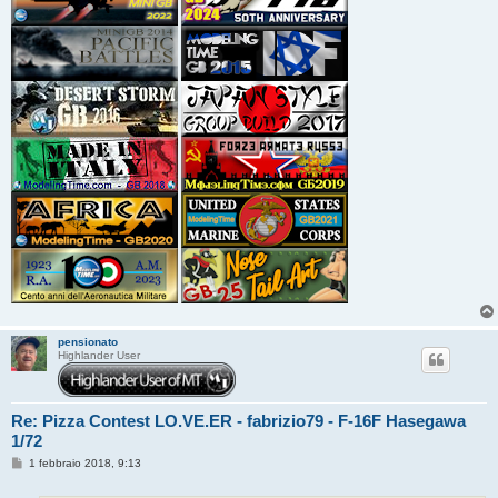
pensionato
Highlander User
Re: Pizza Contest LO.VE.ER - fabrizio79 - F-16F Hasegawa
1/72
M
1 febbraio 2018, 9:13
e
s