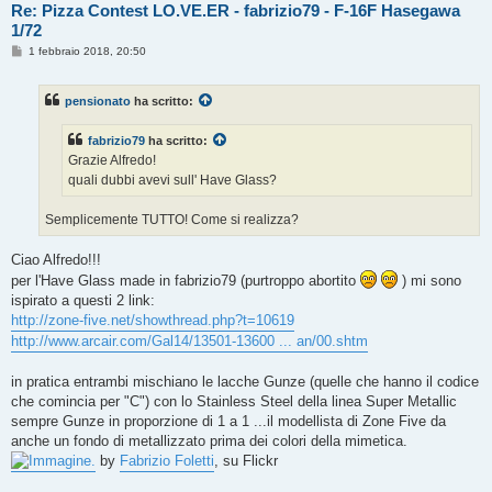
Re: Pizza Contest LO.VE.ER - fabrizio79 - F-16F Hasegawa
1/72
M
1 febbraio 2018, 20:50
e
s
s
pensionato
ha scritto:
a
g
g
fabrizio79
ha scritto:
i
o
Grazie Alfredo!
quali dubbi avevi sull' Have Glass?
Semplicemente TUTTO! Come si realizza?
Ciao Alfredo!!!
per l'Have Glass made in fabrizio79 (purtroppo abortito
) mi sono
ispirato a questi 2 link:
http://zone-five.net/showthread.php?t=10619
http://www.arcair.com/Gal14/13501-13600 ... an/00.shtm
in pratica entrambi mischiano le lacche Gunze (quelle che hanno il codice
che comincia per "C") con lo Stainless Steel della linea Super Metallic
sempre Gunze in proporzione di 1 a 1 ...il modellista di Zone Five da
anche un fondo di metallizzato prima dei colori della mimetica.
.
by
Fabrizio Foletti
, su Flickr