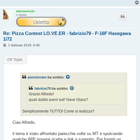
microciccio
L'eletto
Re: Pizza Contest LO.VE.ER - fabrizio79 - F-16F Hasegawa
1/72
M
1 febbraio 2018, 9:39
e
s
s
Off Topic
a
g
g
i
o
pensionato
ha scritto:
fabrizio79
ha scritto:
Grazie Alfredo!
quali dubbi avevi sull' Have Glass?
Semplicemente TUTTO! Come si realizza?
Ciao Alfredo,
il tema è stato affrontato parecchie volte su MT e spulciando
qualche WIP troverai ricette e
link
a supporto. Per fornirti un