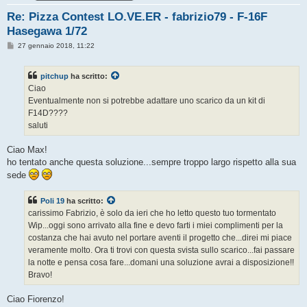
Re: Pizza Contest LO.VE.ER - fabrizio79 - F-16F
Hasegawa 1/72
M
27 gennaio 2018, 11:22
e
s
s
pitchup
ha scritto:
a
g
Ciao
g
Eventualmente non si potrebbe adattare uno scarico da un kit di
i
o
F14D????
saluti
Ciao Max!
ho tentato anche questa soluzione...sempre troppo largo rispetto alla sua
sede
Poli 19
ha scritto:
carissimo Fabrizio, è solo da ieri che ho letto questo tuo tormentato
Wip...oggi sono arrivato alla fine e devo farti i miei complimenti per la
costanza che hai avuto nel portare aventi il progetto che...direi mi piace
veramente molto. Ora ti trovi con questa svista sullo scarico...fai passare
la notte e pensa cosa fare...domani una soluzione avrai a disposizione!!
Bravo!
Ciao Fiorenzo!