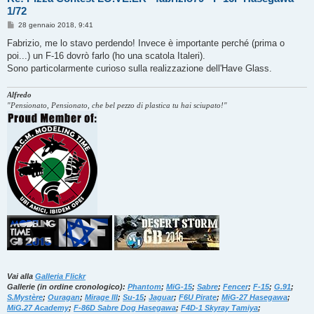
1/72
M
28 gennaio 2018, 9:41
e
s
Fabrizio, me lo stavo perdendo! Invece è importante perché (prima o
s
poi...) un F-16 dovrò farlo (ho una scatola Italeri).
a
g
Sono particolarmente curioso sulla realizzazione dell'Have Glass.
g
i
o
Alfredo
"Pensionato, Pensionato, che bel pezzo di plastica tu hai sciupato!"
Vai alla
Galleria Flickr
Gallerie (in ordine cronologico):
Phantom
;
MiG-15
;
Sabre
;
Fencer
;
F-15
;
G.91
;
S.Mystère
;
Ouragan
;
Mirage III
;
Su-15
;
Jaguar
;
F6U Pirate
;
MiG-27 Hasegawa
;
MiG.27 Academy
;
F-86D Sabre Dog Hasegawa
;
F4D-1 Skyray Tamiya
;