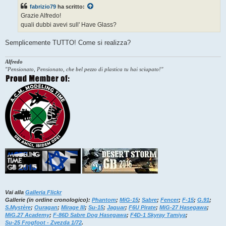
s
fabrizio79
ha scritto:
a
g
Grazie Alfredo!
g
quali dubbi avevi sull' Have Glass?
i
o
Semplicemente TUTTO! Come si realizza?
Alfredo
"Pensionato, Pensionato, che bel pezzo di plastica tu hai sciupato!"
Vai alla
Galleria Flickr
Gallerie (in ordine cronologico):
Phantom
;
MiG-15
;
Sabre
;
Fencer
;
F-15
;
G.91
;
S.Mystère
;
Ouragan
;
Mirage III
;
Su-15
;
Jaguar
;
F6U Pirate
;
MiG-27 Hasegawa
;
MiG.27 Academy
;
F-86D Sabre Dog Hasegawa
;
F4D-1 Skyray Tamiya
;
Su-25 Frogfoot - Zvezda 1/72
.