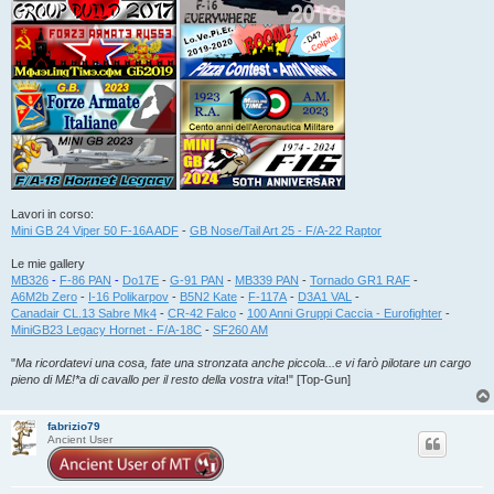
Lavori in corso:
Mini GB 24 Viper 50 F-16A ADF
-
GB Nose/Tail Art 25 - F/A-22 Raptor
Le mie gallery
MB326
-
F-86 PAN
-
Do17E
-
G-91 PAN
-
MB339 PAN
-
Tornado GR1 RAF
-
A6M2b Zero
-
I-16 Polikarpov
-
B5N2 Kate
-
F-117A
-
D3A1 VAL
-
Canadair CL.13 Sabre Mk4
-
CR-42 Falco
-
100 Anni Gruppi Caccia - Eurofighter
-
MiniGB23 Legacy Hornet - F/A-18C
-
SF260 AM
"
Ma ricordatevi una cosa, fate una stronzata anche piccola...e vi farò pilotare un cargo
pieno di M£!*a di cavallo per il resto della vostra vita
!" [Top-Gun]
fabrizio79
Ancient User