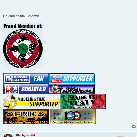
s
a
g
g
i
Un caro saluto Fiorenzo
o
Starfighter84