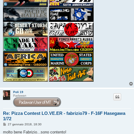
Poli 19
Padawan
Re: Pizza Contest LO.VE.ER - fabrizio79 - F-16F Hasegawa
1/72
M
27 gennaio 2018, 18:30
e
s
molto bene Fabrizio...sono contento!