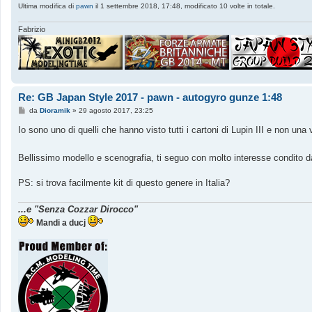
Ultima modifica di
pawn
il 1 settembre 2018, 17:48, modificato 10 volte in totale.
Fabrizio
Re: GB Japan Style 2017 - pawn - autogyro gunze 1:48
M
da
Dioramik
»
29 agosto 2017, 23:25
e
s
Io sono uno di quelli che hanno visto tutti i cartoni di Lupin III e non un
s
a
g
Bellissimo modello e scenografia, ti seguo con molto interesse condito d
g
i
o
PS: si trova facilmente kit di questo genere in Italia?
...e "Senza Cozzar Dirocco"
Mandi a ducj