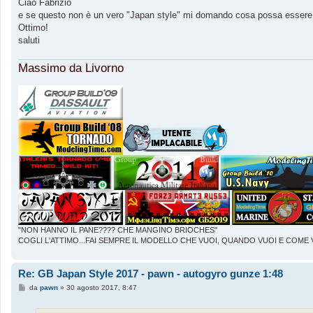
s
Ciao Fabrizio
s
e se questo non è un vero "Japan style" mi domando cosa possa essere 
a
g
Ottimo!
g
saluti
i
o
Massimo da Livorno
"NON HANNO IL PANE???? CHE MANGINO BRIOCHES"
COGLI L'ATTIMO...FAI SEMPRE IL MODELLO CHE VUOI, QUANDO VUOI E COME 
Re: GB Japan Style 2017 - pawn - autogyro gunze 1:48
M
da
pawn
»
30 agosto 2017, 8:47
e
s
s