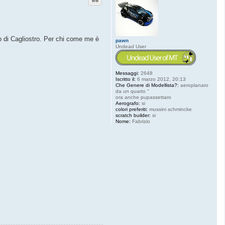
llo di Cagliostro. Per chi come me è
pawn
Undead User
Messaggi:
2648
Iscritto il:
6 marzo 2012, 20:13
Che Genere di Modellista?:
aeroplanaro
da un quarto ''
ora anche pupassettaro
Aerografo:
si
colori preferiti:
mussini schmincke
scratch builder:
si
Nome:
Fabrizio