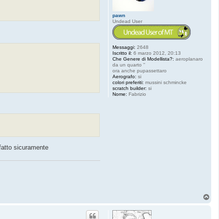
pawn
Undead User
Messaggi:
2648
Iscritto il:
6 marzo 2012, 20:13
Che Genere di Modellista?:
aeroplanaro
da un quarto ''
ora anche pupassettaro
Aerografo:
si
colori preferiti:
mussini schmincke
scratch builder:
si
Nome:
Fabrizio
 fatto sicuramente
T
o
p