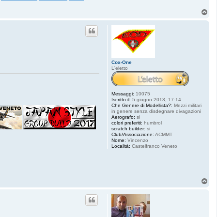
T
o
p
Cox-One
L'eletto
Messaggi:
10075
Iscritto il:
5 giugno 2013, 17:14
Che Genere di Modellista?:
Mezzi militari
in genere senza disdegnare divagazioni
Aerografo:
si
colori preferiti:
humbrol
scratch builder:
si
Club/Associazione:
ACMMT
Nome:
Vincenzo
Località:
Castelfranco Veneto
T
o
p