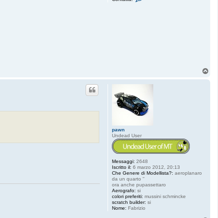
o
n
t
a
t
t
a
D
i
o
r
a
T
m
o
i
p
k
pawn
Undead User
Messaggi:
2648
Iscritto il:
6 marzo 2012, 20:13
Che Genere di Modellista?:
aeroplanaro
da un quarto ''
ora anche pupassettaro
Aerografo:
si
colori preferiti:
mussini schmincke
scratch builder:
si
Nome:
Fabrizio