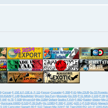
36
-
Corsair
-
F-15E & F-15E &- F-111
-
Fencer
-
Crusader
-
F-35B
-
P-61
-
Mig-23UB
-
Su-33 Progetto
104 ASA/M
-
F-14B
-
Beaufighter
-
Wyvern
-
Sea Fury
-
Mosquito
-
Do-335
-
P-51 MKIA
-
J-10S
-
P-39
-
W
F-84F
-
A-7E
-
T-50B
-
WyvernS4
-
Mig-31BM
-
Defiant
-
Seafire F.XVII
-
F-86D
-
Raiden
-
Shiden
-
Mig-
-
Hurricane KMIID
-
D.520
-
P-39 Duffy
-
Hs-129B3
-
P-39D
-
F-104C
-
A2D-1
-
P-51B
-
M1A1
-
Magach
-
S-100 Camcotter
-
Saeqeh-80
-
F-51D Taiwan
-
Mig-31M
-
F-5E Tiger2000
-
RQ-1A+
-
F-104S ASA