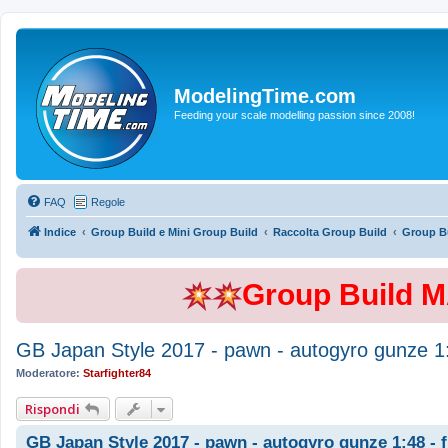
ModelingTime.com
Feeding your scale modelling passion since 2008!
FAQ
Regole
Indice
Group Build e Mini Group Build
Raccolta Group Build
Group Bu
Group Build 
GB Japan Style 2017 - pawn - autogyro gunze 1:4
Moderatore:
Starfighter84
Rispondi
GB Japan Style 2017 - pawn - autogyro gunze 1:48 - f