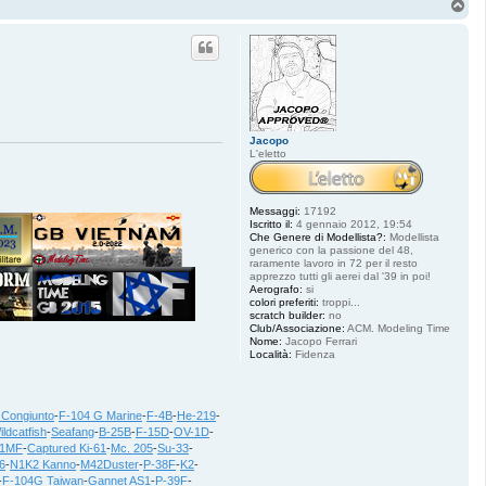
T
o
p
Jacopo
L'eletto
Messaggi:
17192
Iscritto il:
4 gennaio 2012, 19:54
Che Genere di Modellista?:
Modellista
generico con la passione del 48,
raramente lavoro in 72 per il resto
apprezzo tutti gli aerei dal '39 in poi!
Aerografo:
si
colori preferiti:
troppi...
scratch builder:
no
Club/Associazione:
ACM. Modeling Time
Nome:
Jacopo Ferrari
Località:
Fidenza
 Congiunto
-
F-104 G Marine
-
F-4B
-
He-219
-
ildcatfish
-
Seafang
-
B-25B
-
F-15D
-
OV-1D
-
21MF
-
Captured Ki-61
-
Mc. 205
-
Su-33
-
6
-
N1K2 Kanno
-
M42Duster
-
P-38F
-
K2
-
-
F-104G Taiwan
-
Gannet AS1
-
P-39F
-