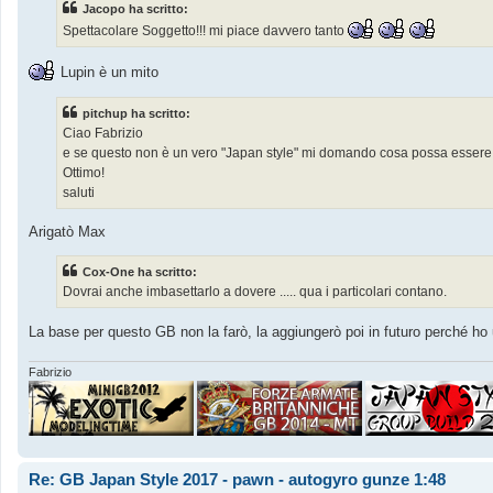
Jacopo ha scritto:
a
g
Spettacolare Soggetto!!! mi piace davvero tanto
g
i
o
Lupin è un mito
pitchup ha scritto:
Ciao Fabrizio
e se questo non è un vero "Japan style" mi domando cosa possa essere 
Ottimo!
saluti
Arigatò Max
Cox-One ha scritto:
Dovrai anche imbasettarlo a dovere ..... qua i particolari contano.
La base per questo GB non la farò, la aggiungerò poi in futuro perché ho
Fabrizio
Re: GB Japan Style 2017 - pawn - autogyro gunze 1:48