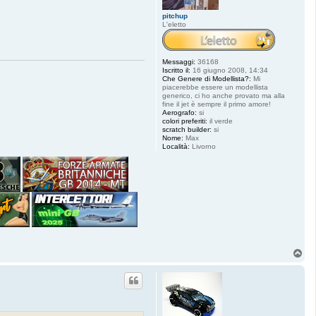
pitchup
L'eletto
Messaggi:
36168
Iscritto il:
16 giugno 2008, 14:34
Che Genere di Modellista?:
Mi
piacerebbe essere un modellista
generico, ci ho anche provato ma alla
fine il jet è sempre il primo amore!
Aerografo:
si
colori preferiti:
il verde
scratch builder:
si
Nome:
Max
Località:
Livorno
T
o
p