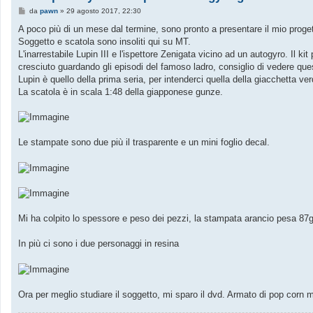
M
da
pawn
»
29 agosto 2017, 22:30
e
s
A poco più di un mese dal termine, sono pronto a presentare il mio proge
s
Soggetto e scatola sono insoliti qui su MT.
a
g
L'inarrestabile Lupin III e l'ispettore Zenigata vicino ad un autogyro. Il 
g
cresciuto guardando gli episodi del famoso ladro, consiglio di vedere que
i
o
Lupin è quello della prima seria, per intenderci quella della giacchetta ve
La scatola è in scala 1:48 della giapponese gunze.
Le stampate sono due più il trasparente e un mini foglio decal.
Mi ha colpito lo spessore e peso dei pezzi, la stampata arancio pesa 87g
In più ci sono i due personaggi in resina
Ora per meglio studiare il soggetto, mi sparo il dvd. Armato di pop corn mi