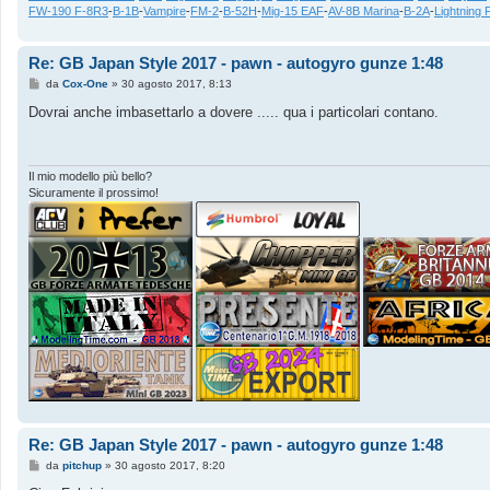
FW-190 F-8R3
-
B-1B
-
Vampire
-
FM-2
-
B-52H
-
Mig-15 EAF
-
AV-8B Marina
-
B-2A
-
Lightning 
Re: GB Japan Style 2017 - pawn - autogyro gunze 1:48
M
da
Cox-One
»
30 agosto 2017, 8:13
e
s
Dovrai anche imbasettarlo a dovere ..... qua i particolari contano.
s
a
g
g
i
Il mio modello più bello?
o
Sicuramente il prossimo!
Re: GB Japan Style 2017 - pawn - autogyro gunze 1:48
M
da
pitchup
»
30 agosto 2017, 8:20
e