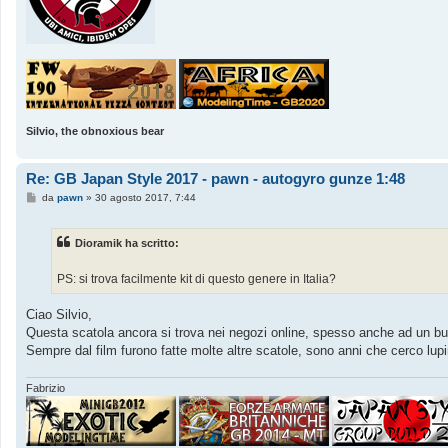
Silvio, the obnoxious bear
Re: GB Japan Style 2017 - pawn - autogyro gunze 1:48
M
da
pawn
»
30 agosto 2017, 7:44
e
s
s
Dioramik ha scritto:
a
g
g
PS: si trova facilmente kit di questo genere in Italia?
i
o
Ciao Silvio,
Questa scatola ancora si trova nei negozi online, spesso anche ad un b
Sempre dal film furono fatte molte altre scatole, sono anni che cerco lupi
Fabrizio