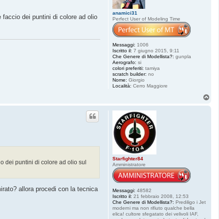
anamici31
accio dei puntini di colore ad olio
Perfect User of Modeling Time
Messaggi:
1006
Iscritto il:
7 giugno 2015, 9:11
Che Genere di Modellista?:
gunpla
Aerografo:
si
colori preferiti:
tamiya
scratch builder:
no
Nome:
Giorgio
Località:
Cerro Maggiore
T
o
p
Starfighter84
 dei puntini di colore ad olio sul
Amministratore
rato? allora procedi con la tecnica
Messaggi:
48582
Iscritto il:
21 febbraio 2008, 12:53
Che Genere di Modellista?:
Prediligo i Jet
moderni ma non rifiuto qualche bella
elica! cultore sfegatato dei velivoli IAF,