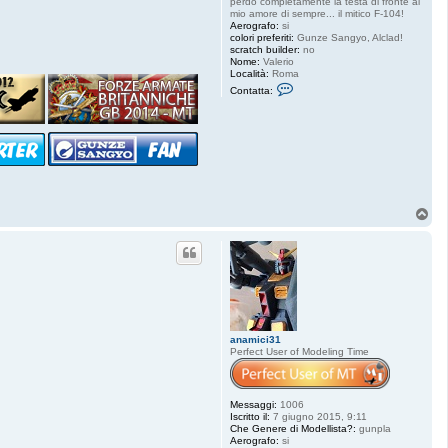
perdo completamente la testa di fronte al
mio amore di sempre... il mitico F-104!
Aerografo:
si
colori preferiti:
Gunze Sangyo, Alclad!
scratch builder:
no
Nome:
Valerio
Località:
Roma
C
Contatta:
o
n
t
a
t
t
a
S
t
a
T
r
o
f
p
i
g
h
t
e
r
8
4
anamici31
Perfect User of Modeling Time
Messaggi:
1006
Iscritto il:
7 giugno 2015, 9:11
Che Genere di Modellista?:
gunpla
Aerografo:
si