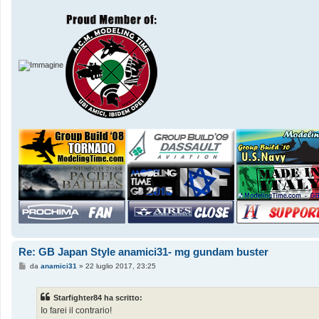
Re: GB Japan Style anamici31- mg gundam buster
M
da
anamici31
»
22 luglio 2017, 23:25
e
s
s
Starfighter84 ha scritto:
a
g
Io farei il contrario!
g