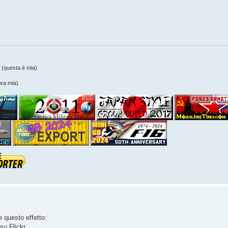
(questa è mia)
ra mia)
e questo effetto:
 su Flickr