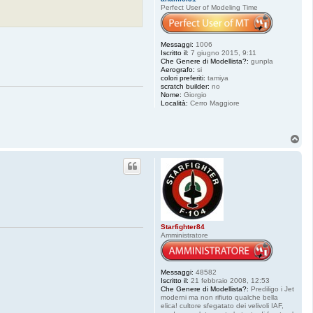
Perfect User of Modeling Time
Messaggi:
1006
Iscritto il:
7 giugno 2015, 9:11
Che Genere di Modellista?:
gunpla
Aerografo:
si
colori preferiti:
tamiya
scratch builder:
no
Nome:
Giorgio
Località:
Cerro Maggiore
T
o
p
Starfighter84
Amministratore
Messaggi:
48582
Iscritto il:
21 febbraio 2008, 12:53
Che Genere di Modellista?:
Prediligo i Jet
moderni ma non rifiuto qualche bella
elica! cultore sfegatato dei velivoli IAF,