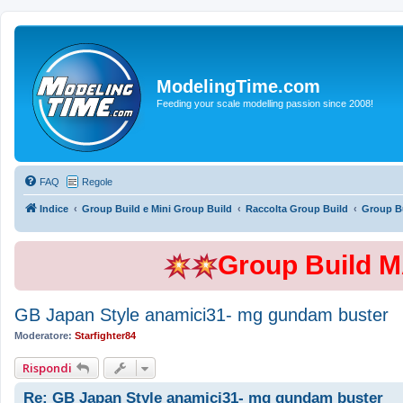
ModelingTime.com
Feeding your scale modelling passion since 2008!
FAQ
Regole
Indice
Group Build e Mini Group Build
Raccolta Group Build
Group Bu
Group Build 
GB Japan Style anamici31- mg gundam buster
Moderatore:
Starfighter84
Rispondi
Re: GB Japan Style anamici31- mg gundam buster