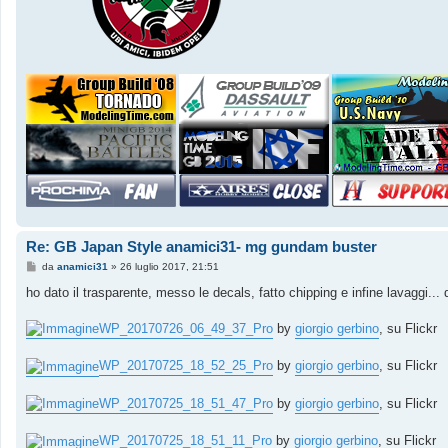
Re: GB Japan Style anamici31- mg gundam buster
M
da
anamici31
»
26 luglio 2017, 21:51
e
s
ho dato il trasparente, messo le decals, fatto chipping e infine lavaggi..
s
a
g
WP_20170726_06_49_37_Pro
by
giorgio gerbino
, su Flickr
g
i
o
WP_20170725_18_52_25_Pro
by
giorgio gerbino
, su Flickr
WP_20170725_18_51_47_Pro
by
giorgio gerbino
, su Flickr
WP_20170725_18_51_11_Pro
by
giorgio gerbino
, su Flickr