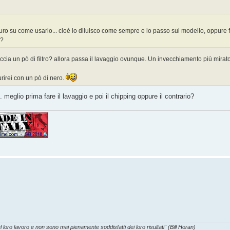
uro su come usarlo... cioè lo diluisco come sempre e lo passo sul modello, oppure fa
o?
ia un pò di filtro? allora passa il lavaggio ovunque. Un invecchiamento più mirato
urirei con un pò di nero.
 meglio prima fare il lavaggio e poi il chipping oppure il contrario?
l loro lavoro e non sono mai pienamente soddisfatti dei loro risultati" (Bill Horan)