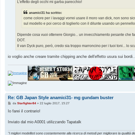
g
L'effetto degli occhi mi garba parecchio!
g
i
o
anamici31 ha scritto:
come colore per i lavaggi vorrei usare il moro van dick, non sono sic
sul modello e poi cerco di toglierlo con il dilunte usando un pennell
Dipende cosa vuoi ottenere Giorgio... un invecchiamento pesante che facc
DOT.
Il van Dyck puro, però, credo sia troppo marroncino per i tuoi toni... lo sc
io voglio anche creare tramite chipping anche dell'effetto usura sui bordi...
Re: GB Japan Style anamici31- mg gundam buster
M
da
Starfighter84
»
22 luglio 2017, 15:27
e
s
Io farei il contrario!
s
a
g
Inviato dal mio A0001 utilizzando Tapatalk
g
i
o
"I migliori modellisti sono costantemente alla ricerca di metodi per migliorare la qualità de