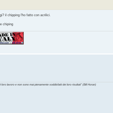
i? il chipping l'ho fatto con acrilici.
 e chiping
l loro lavoro e non sono mai pienamente soddisfatti dei loro risultati" (Bill Horan)