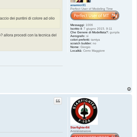
anamici31
Perfect User of Modeling Time
ccio dei puntini di colore ad olio
Messaggi:
1006
Iscritto il:
7 giugno 2015, 9:11
Che Genere di Modellista?:
gunpla
? allora procedi con la tecnica del
Aerografo:
si
colori preferiti:
tamiya
scratch builder:
no
Nome:
Giorgio
Località:
Cerro Maggiore
T
o
p
Starfighter84
Amministratore