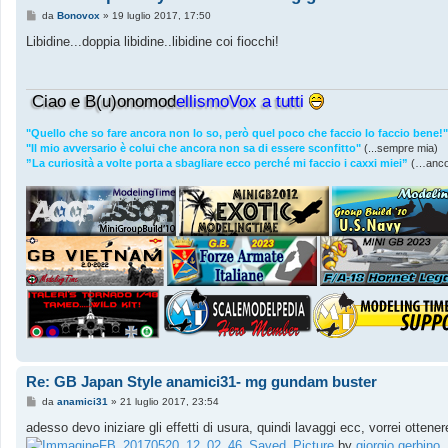
M
da
Bonovox
»
19 luglio 2017, 17:50
e
s
Libidine...doppia libidine..libidine coi fiocchi!
s
a
g
g
Ciao e B(u)onomod
ellismoVox a tutti
i
o
"Quello che so fare ancora non lo so, però quel poco che faccio lo faccio bene!"
"Il mio avversario è colui che ancora non sa di essere sconfitto"
(...sempre mia)
”La curiosità a volte porta a sbagliare ecco perché mi faccio i caxxi miei”
(…anco
Re: GB Japan Style anamici31- mg gundam buster
M
da
anamici31
»
21 luglio 2017, 23:54
e
s
adesso devo iniziare gli effetti di usura, quindi lavaggi ecc, vorrei ottener
s
FB_20170520_12_02_46_Saved_Picture
by
giorgio gerbino
,