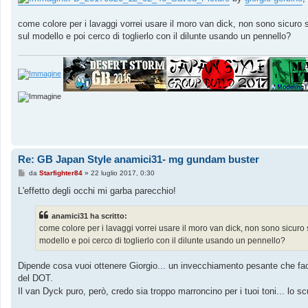
a
g
g
come colore per i lavaggi vorrei usare il moro van dick, non sono sicuro 
i
o
sul modello e poi cerco di toglierlo con il dilunte usando un pennello?
Re: GB Japan Style anamici31- mg gundam buster
M
da
Starfighter84
»
22 luglio 2017, 0:30
e
s
L'effetto degli occhi mi garba parecchio!
s
a
g
anamici31 ha scritto:
g
come colore per i lavaggi vorrei usare il moro van dick, non sono sicuro 
i
o
modello e poi cerco di toglierlo con il dilunte usando un pennello?
Dipende cosa vuoi ottenere Giorgio... un invecchiamento pesante che facc
del DOT.
Il van Dyck puro, però, credo sia troppo marroncino per i tuoi toni... lo sc