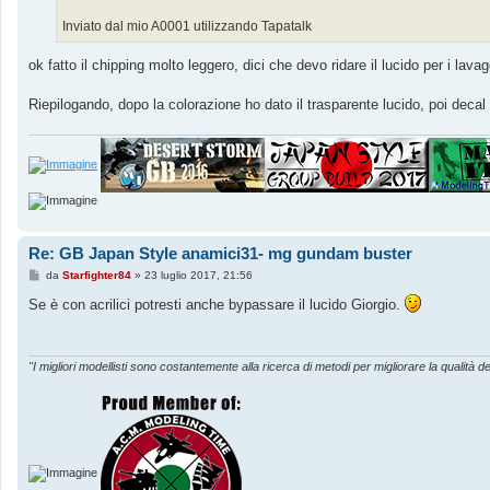
i
o
Inviato dal mio A0001 utilizzando Tapatalk
ok fatto il chipping molto leggero, dici che devo ridare il lucido per i lavagg
Riepilogando, dopo la colorazione ho dato il trasparente lucido, poi decal
Re: GB Japan Style anamici31- mg gundam buster
M
da
Starfighter84
»
23 luglio 2017, 21:56
e
s
Se è con acrilici potresti anche bypassare il lucido Giorgio.
s
a
g
g
i
"I migliori modellisti sono costantemente alla ricerca di metodi per migliorare la qualità de
o