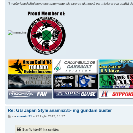
"I migliori modellisti sono costantemente alla ricerca di metodi per migliorare la qualità de
Re: GB Japan Style anamici31- mg gundam buster
M
da
anamici31
»
22 luglio 2017, 14:27
e
s
s
Starfighter84 ha scritto:
a