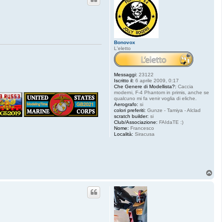
Bonovox
L'eletto
Messaggi:
23122
Iscritto il:
6 aprile 2009, 0:17
Che Genere di Modellista?:
Caccia
moderni, F-4 Phantom in primis, anche se
qualcuno mi fa venir voglia di eliche.
Aerografo:
si
colori preferiti:
Gunze - Tamiya - Alclad
scratch builder:
si
Club/Associazione:
FAIdaTE :)
Nome:
Francesco
Località:
Siracusa
T
o
p