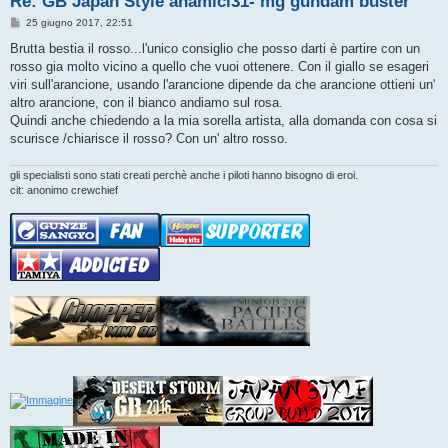
Re: GB Japan Style anamici31- mg gundam buster
M
25 giugno 2017, 22:51
e
s
Brutta bestia il rosso...l'unico consiglio che posso darti è partire con un
s
rosso gia molto vicino a quello che vuoi ottenere. Con il giallo se esageri
a
g
viri sull'arancione, usando l'arancione dipende da che arancione ottieni un'
g
altro arancione, con il bianco andiamo sul rosa.
i
o
Quindi anche chiedendo a la mia sorella artista, alla domanda con cosa si
scurisce /chiarisce il rosso? Con un' altro rosso.
gli specialisti sono stati creati perchè anche i piloti hanno bisogno di eroi.
cit: anonimo crewchief