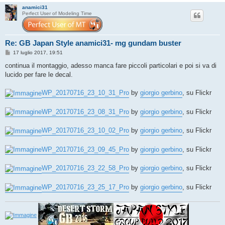
anamici31
Perfect User of Modeling Time
Re: GB Japan Style anamici31- mg gundam buster
M
17 luglio 2017, 19:51
e
s
continua il montaggio, adesso manca fare piccoli particolari e poi si va di
s
lucido per fare le decal.
a
g
g
WP_20170716_23_10_31_Pro
by
giorgio gerbino
, su Flickr
i
o
WP_20170716_23_08_31_Pro
by
giorgio gerbino
, su Flickr
WP_20170716_23_10_02_Pro
by
giorgio gerbino
, su Flickr
WP_20170716_23_09_45_Pro
by
giorgio gerbino
, su Flickr
WP_20170716_23_22_58_Pro
by
giorgio gerbino
, su Flickr
WP_20170716_23_25_17_Pro
by
giorgio gerbino
, su Flickr