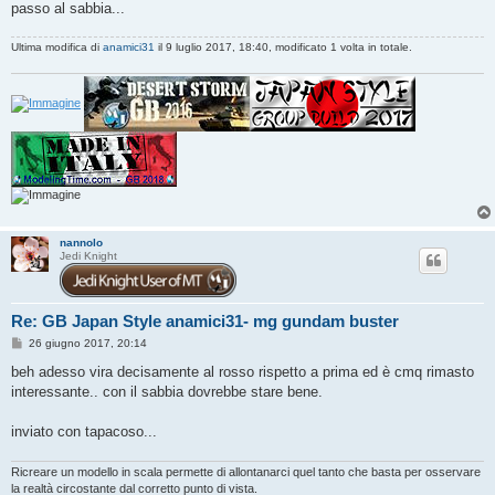
passo al sabbia...
Ultima modifica di
anamici31
il 9 luglio 2017, 18:40, modificato 1 volta in totale.
nannolo
Jedi Knight
Re: GB Japan Style anamici31- mg gundam buster
M
26 giugno 2017, 20:14
e
s
beh adesso vira decisamente al rosso rispetto a prima ed è cmq rimasto
s
interessante.. con il sabbia dovrebbe stare bene.
a
g
g
inviato con tapacoso...
i
o
Ricreare un modello in scala permette di allontanarci quel tanto che basta per osservare
la realtà circostante dal corretto punto di vista.