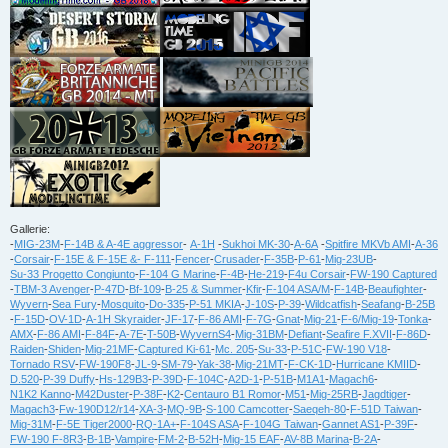
Gallerie:
-
MIG-23M
-
F-14B & A-4E aggressor
-
A-1H
-
Sukhoi MK-30
-
A-6A
-
Spitfire MKVb AMI
-
A-36
-
Corsair
-
F-15E & F-15E &- F-111
-
Fencer
-
Crusader
-
F-35B
-
P-61
-
Mig-23UB
-
Su-33 Progetto Congiunto
-
F-104 G Marine
-
F-4B
-
He-219
-
F4u Corsair
-
FW-190 Captured
-
TBM-3 Avenger
-
P-47D
-
Bf-109
-
B-25 & Summer
-
Kfir
-
F-104 ASA/M
-
F-14B
-
Beaufighter
-
Wyvern
-
Sea Fury
-
Mosquito
-
Do-335
-
P-51 MKIA
-
J-10S
-
P-39
-
Wildcatfish
-
Seafang
-
B-25B
-
F-15D
-
OV-1D
-
A-1H Skyraider
-
JF-17
-
F-86 AMI
-
F-7G
-
Gnat
-
Mig-21
-
F-6/Mig-19
-
Tonka
-
AMX
-
F-86 AMI
-
F-84F
-
A-7E
-
T-50B
-
WyvernS4
-
Mig-31BM
-
Defiant
-
Seafire F.XVII
-
F-86D
-
Raiden
-
Shiden
-
Mig-21MF
-
Captured Ki-61
-
Mc. 205
-
Su-33
-
P-51C
-
FW-190 V18
-
Tornado RSV
-
FW-190F8
-
JL-9
-
SM-79
-
Yak-38
-
Mig-21MT
-
F-CK-1D
-
Hurricane KMIID
-
D.520
-
P-39 Duffy
-
Hs-129B3
-
P-39D
-
F-104C
-
A2D-1
-
P-51B
-
M1A1
-
Magach6
-
N1K2 Kanno
-
M42Duster
-
P-38F
-
K2
-
Centauro B1 Romor
-
M51
-
Mig-25RB
-
Jagdtiger
-
Magach3
-
Fw-190D12/r14
-
XA-3
-
MQ-9B
-
S-100 Camcotter
-
Saeqeh-80
-
F-51D Taiwan
-
Mig-31M
-
F-5E Tiger2000
-
RQ-1A+
-
F-104S ASA
-
F-104G Taiwan
-
Gannet AS1
-
P-39F
-
FW-190 F-8R3
-
B-1B
-
Vampire
-
FM-2
-
B-52H
-
Mig-15 EAF
-
AV-8B Marina
-
B-2A
-