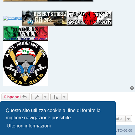
Rispondi
1
2
3
4
5
Precedente
Prossimo
42 messaggi
Questo sito utilizza cookie al fine di fornire la
migliore navigazione possibile
Vai a
Ulteriori informazioni
Indice
Contattaci
Cancella cookie
Tutti gli orari sono
UTC+02:00