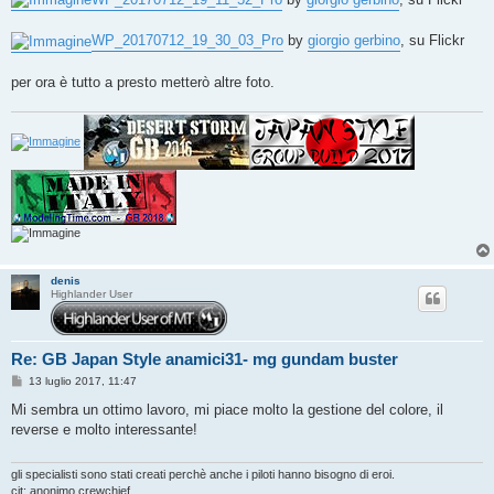
WP_20170712_19_30_03_Pro
by
giorgio gerbino
, su Flickr
per ora è tutto a presto metterò altre foto.
denis
Highlander User
Re: GB Japan Style anamici31- mg gundam buster
M
13 luglio 2017, 11:47
e
s
Mi sembra un ottimo lavoro, mi piace molto la gestione del colore, il
s
reverse e molto interessante!
a
g
g
i
gli specialisti sono stati creati perchè anche i piloti hanno bisogno di eroi.
o
cit: anonimo crewchief