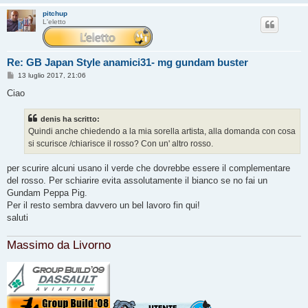
pitchup
L'eletto
Re: GB Japan Style anamici31- mg gundam buster
M
13 luglio 2017, 21:06
e
s
Ciao
s
a
g
denis ha scritto:
g
Quindi anche chiedendo a la mia sorella artista, alla domanda con cosa
i
o
si scurisce /chiarisce il rosso? Con un' altro rosso.
per scurire alcuni usano il verde che dovrebbe essere il complementare
del rosso. Per schiarire evita assolutamente il bianco se no fai un
Gundam Peppa Pig.
Per il resto sembra davvero un bel lavoro fin qui!
saluti
Massimo da Livorno