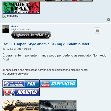
denis
Highlander User
Re: GB Japan Style anamici31- mg gundam buster
M
17 luglio 2017, 21:40
e
s
È veramente imponente, manca poco per vederlo assemblato. Non vedo
s
l'ora!
a
g
g
i
gli specialisti sono stati creati perchè anche i piloti hanno bisogno di eroi.
o
cit: anonimo crewchief