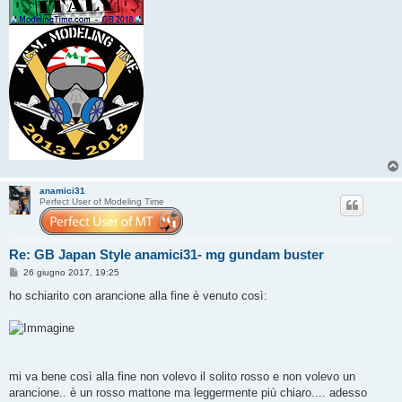
anamici31
Perfect User of Modeling Time
Re: GB Japan Style anamici31- mg gundam buster
M
26 giugno 2017, 19:25
e
s
ho schiarito con arancione alla fine è venuto così:
s
a
g
g
i
o
mi va bene così alla fine non volevo il solito rosso e non volevo un
arancione.. è un rosso mattone ma leggermente più chiaro.... adesso