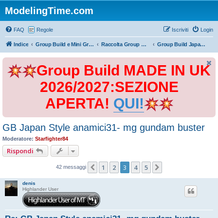
ModelingTime.com
FAQ
Regole
Iscriviti
Login
Indice
Group Build e Mini Group Build
Raccolta Group Build
Group Build Japan Style 2017
Group Build MADE IN UK
2026/2027:SEZIONE
APERTA!
QUI!
GB Japan Style anamici31- mg gundam buster
Moderatore:
Starfighter84
Rispondi
1
2
3
4
5
Precedente
Prossimo
42 messaggi
denis
Highlander User