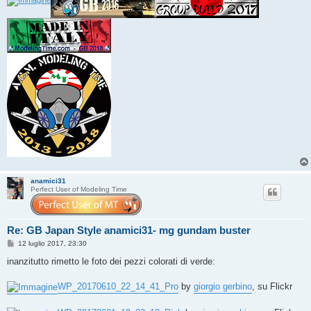
anamici31
Perfect User of Modeling Time
Re: GB Japan Style anamici31- mg gundam buster
M
12 luglio 2017, 23:30
e
s
inanzitutto rimetto le foto dei pezzi colorati di verde:
s
a
g
WP_20170610_22_14_41_Pro
by
giorgio gerbino
, su Flickr
g
i
o