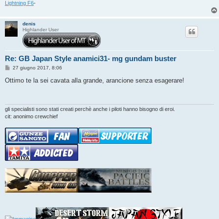
Lightning F6
-
denis
Highlander User
Re: GB Japan Style anamici31- mg gundam buster
M
27 giugno 2017, 8:06
e
s
Ottimo te la sei cavata alla grande, arancione senza esagerare!
s
a
g
g
i
gli specialisti sono stati creati perchè anche i piloti hanno bisogno di eroi.
o
cit: anonimo crewchief