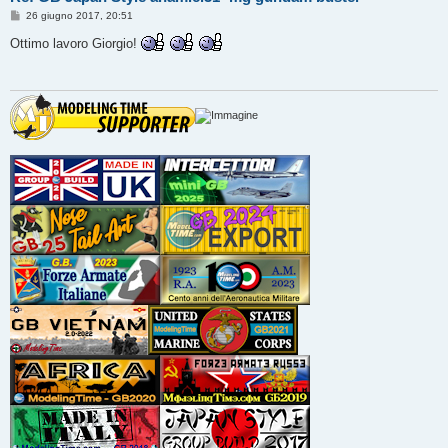
M
26 giugno 2017, 20:51
e
s
Ottimo lavoro Giorgio!
s
a
g
g
i
o