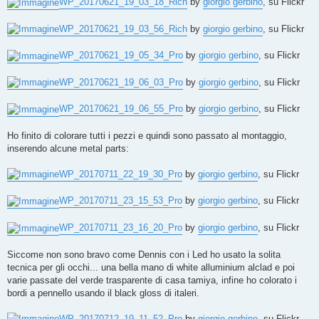
WP_20170621_19_03_18_Rich
by
giorgio gerbino
, su Flickr
WP_20170621_19_03_56_Rich
by
giorgio gerbino
, su Flickr
WP_20170621_19_05_34_Pro
by
giorgio gerbino
, su Flickr
WP_20170621_19_06_03_Pro
by
giorgio gerbino
, su Flickr
WP_20170621_19_06_55_Pro
by
giorgio gerbino
, su Flickr
Ho finito di colorare tutti i pezzi e quindi sono passato al montaggio,
inserendo alcune metal parts:
WP_20170711_22_19_30_Pro
by
giorgio gerbino
, su Flickr
WP_20170711_23_15_53_Pro
by
giorgio gerbino
, su Flickr
WP_20170711_23_16_20_Pro
by
giorgio gerbino
, su Flickr
Siccome non sono bravo come Dennis con i Led ho usato la solita
tecnica per gli occhi... una bella mano di white alluminium alclad e poi
varie passate del verde trasparente di casa tamiya, infine ho colorato i
bordi a pennello usando il black gloss di italeri.
WP_20170712_19_11_52_Pro
by
giorgio gerbino
, su Flickr