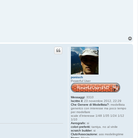
T
o
p
ponisch
Powerful User
Messaggi:
3310
Iscritto il:
23 novembre 2012, 22:29
Che Genere di Modellista?:
modellista
generico con interesse ma poco tempo
per modellare
scale d'interesse 1/48 1/35 1/24 1/12
1/10
Aerografo:
si
colori preferiti:
tamiya. no al vinile
scratch builder:
si
Club/Associazione:
ass modelingtime
Nome:
Nicola