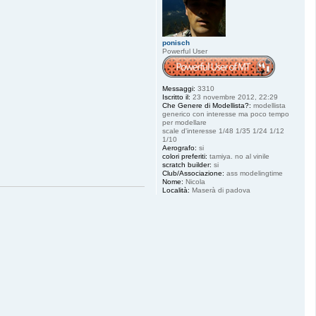
ponisch
Powerful User
Messaggi:
3310
Iscritto il:
23 novembre 2012, 22:29
Che Genere di Modellista?:
modellista
generico con interesse ma poco tempo
per modellare
scale d'interesse 1/48 1/35 1/24 1/12
1/10
Aerografo:
si
colori preferiti:
tamiya. no al vinile
scratch builder:
si
Club/Associazione:
ass modelingtime
Nome:
Nicola
Località:
Maserà di padova