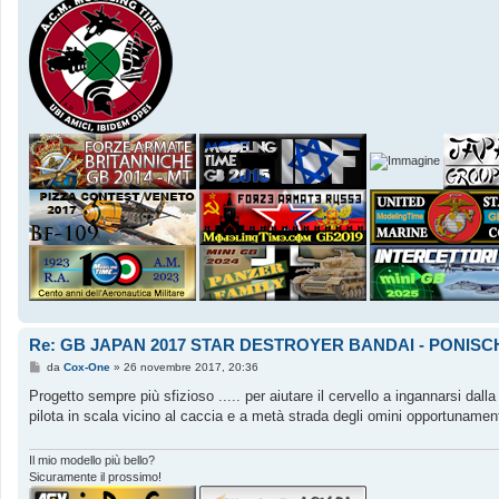
Re: GB JAPAN 2017 STAR DESTROYER BANDAI - PONISC
M
da
Cox-One
»
26 novembre 2017, 20:36
e
s
Progetto sempre più sfizioso ..... per aiutare il cervello a ingannarsi dall
s
pilota in scala vicino al caccia e a metà strada degli omini opportunamente 
a
g
g
i
Il mio modello più bello?
o
Sicuramente il prossimo!