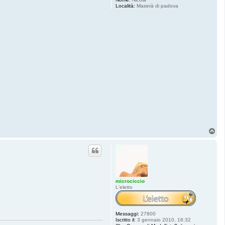
Località:
Maserà di padova
T
o
p
microciccio
L'eletto
Messaggi:
27800
Iscritto il:
3 gennaio 2010, 16:32