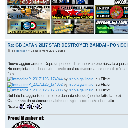
Re: GB JAPAN 2017 STAR DESTROYER BANDAI - PONISC
M
da
ponisch
»
26 novembre 2017, 18:55
e
s
s
Nuovo aggiornamento.Dopo un periodo di astinenza sono riuscito a porta
a
g
Ho completato le dune sullo sfondo così da riuscire a chiudere di più la 
g
foto:
i
o
P_20171126_174944
by
nicola gallinaro
, su Flickr
P_20171126_174952
by
nicola gallinaro
, su Flickr
P_20171126_175003
by
nicola gallinaro
, su Flickr
Sul lato ho aggiunto un ulteriore duna da sfondo (non ho fatto la foto)
Ora rimane da sistemare qualche dettaglio e poi si chiude il tutto.
Nicola