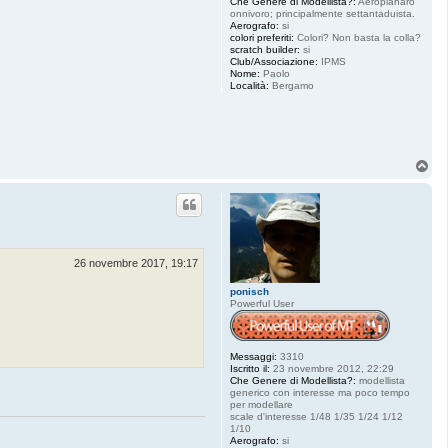
Che Genere di Modellista?:
Aeroplanaro
onnivoro; principalmente settantaduista.
Aerografo:
si
colori preferiti:
Colori? Non basta la colla?
scratch builder:
si
Club/Associazione:
IPMS
Nome:
Paolo
Località:
Bergamo
T
o
p
26 novembre 2017, 19:17
ponisch
Powerful User
Messaggi:
3310
Iscritto il:
23 novembre 2012, 22:29
Che Genere di Modellista?:
modellista
generico con interesse ma poco tempo
per modellare
scale d'interesse 1/48 1/35 1/24 1/12
1/10
Aerografo:
si