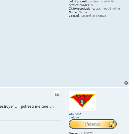
colori preferiti:
tamiya. no al vinile
scratch builder:
si
Club/Associazione:
ass modelingtime
Nome:
Nicola
Località:
Maserà di padova
T
o
p
estroyer .... potresti mettere un
Cox-One
L'eletto
Messaggi:
10075