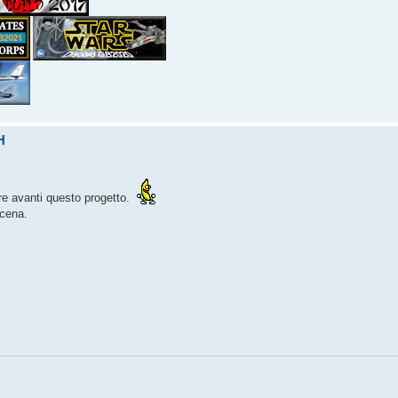
H
re avanti questo progetto.
scena.