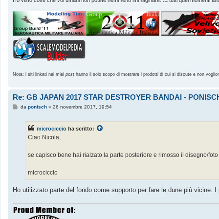
Ho visto cose che voi umani non potete nemmeno immaginare...E tutti quei momenti andr
Nota: i siti linkati nei miei
post
hanno il solo scopo di mostrare i prodotti di cui si discute e non voglio
Re: GB JAPAN 2017 STAR DESTROYER BANDAI - PONISC
M
da
ponisch
»
26 novembre 2017, 19:54
e
s
s
microciccio
ha scritto:
a
g
Ciao Nicola,
g
i
o
se capisco bene hai rialzato la parte posteriore e rimosso il disegno/fo
microciccio
Ho utilizzato parte del fondo come supporto per fare le dune più vicine. I 