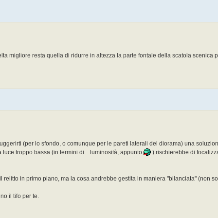
ta migliore resta quella di ridurre in altezza la parte fontale della scatola scenica 
gerirti (per lo sfondo, o comunque per le pareti laterali del diorama) una soluzi
luce troppo bassa (in termini di... luminosità, appunto
) rischierebbe di focalizz
l relitto in primo piano, ma la cosa andrebbe gestita in maniera "bilanciata" (non so
 il tifo per te.