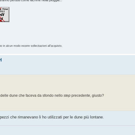
anno perduti come lacrime nella pioggia...
no in alcun modo essere sollecitazioni all'acquisto.
H
to delle dune che faceva da sfondo nello
step
precedente, giusto?
pezzi che rimanevano li ho utilizzati per le dune più lontane.