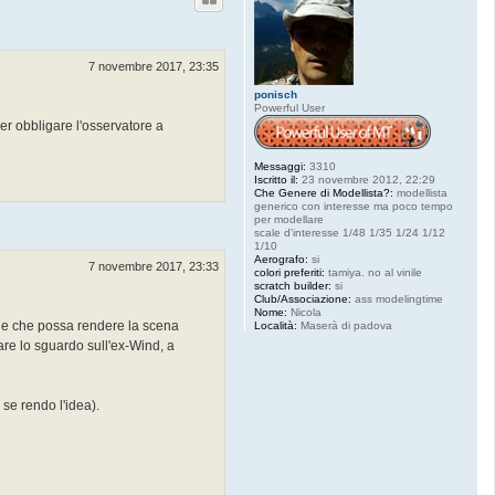
7 novembre 2017, 23:35
ponisch
Powerful User
per obbligare l'osservatore a
Messaggi:
3310
Iscritto il:
23 novembre 2012, 22:29
Che Genere di Modellista?:
modellista
generico con interesse ma poco tempo
per modellare
scale d'interesse 1/48 1/35 1/24 1/12
1/10
Aerografo:
si
7 novembre 2017, 23:33
colori preferiti:
tamiya. no al vinile
scratch builder:
si
Club/Associazione:
ass modelingtime
Nome:
Nicola
one che possa rendere la scena
Località:
Maserà di padova
are lo sguardo sull'ex-Wind, a
 se rendo l'idea).