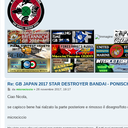
Re: GB JAPAN 2017 STAR DESTROYER BANDAI - PONISC
M
da
microciccio
»
26 novembre 2017, 19:17
e
s
Ciao Nicola,
s
a
g
se capisco bene hai rialzato la parte posteriore e rimosso il disegno/fot
g
i
o
microciccio