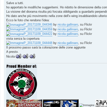
s
Salve a tutti.
s
ho apportato le modifiche suggeritemi. Ho ridotto le dimensione della cor
a
g
La visione del diorama risulta più forzata obbligando a guardarlo perpend
g
Ho dato anche più movimento nella zone dell'x-wing insabbiandolo ulteri
i
o
Ecco le foto che rendono l'idea:
P_20171109_044346
by
nicola gallinaro
, su Flickr
P_20171109_044359
by
nicola gallinaro
, su Flickr
P_20171109_044422
by
nicola gallinaro
, su Flickr
vista senza la copertura
P_20171109_044448
by
nicola gallinaro
, su Flickr
Il prossimo passo sarà la colorazione delle zone aggiunte
A presto.
Nicola