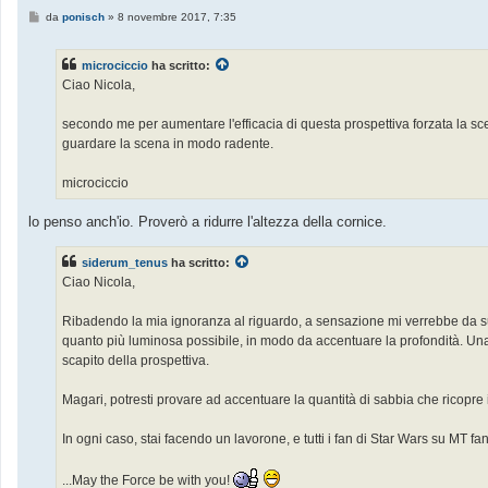
M
da
ponisch
»
8 novembre 2017, 7:35
e
s
s
microciccio
ha scritto:
a
g
Ciao Nicola,
g
i
o
secondo me per aumentare l'efficacia di questa prospettiva forzata la scel
guardare la scena in modo radente.
microciccio
lo penso anch'io. Proverò a ridurre l'altezza della cornice.
siderum_tenus
ha scritto:
Ciao Nicola,
Ribadendo la mia ignoranza al riguardo, a sensazione mi verrebbe da sug
quanto più luminosa possibile, in modo da accentuare la profondità. Una 
scapito della prospettiva.
Magari, potresti provare ad accentuare la quantità di sabbia che ricopre i
In ogni caso, stai facendo un lavorone, e tutti i fan di Star Wars su MT fanno
...May the Force be with you!