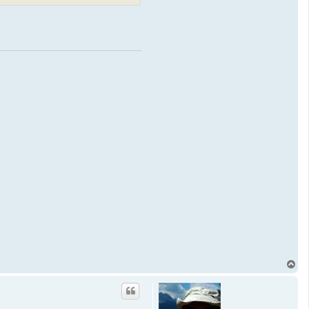
T
o
p