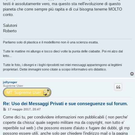
testi è assolutamente vero, ma questo sta nell'evoluzione di questo
pianeta che corre sempre più rapita e di cui bisogna tenerne MOLTO
conto.
Salutoni
Roberto
Parliamo solo di plastica e il modellismo non è una scienza esatta.
Tutte le mattine mi allungo e tocco dieci volte la punta delle ciabatte. Poi mi alzo dal
letto...
Tutte le foto, i disegni e i loghi riprodotti nei miei messaggi appartengono ai legittimi
proprietari. Dette immagini sono citate a scopo informativo e/o didattico.
jollyroger
Supreme User
Re: Uso dei Messaggi Privati e sue conseguenze sul forum.
M
17 maggio 2017, 20:47
e
s
Come dici tu, per condividere informazioni non pubblicabili ( non perche'
s
coperte da chissa' quale segreto militare ma da copyright, non tutto e'
a
g
reperibile sul web ) che possono essere d'aiuto x fugare dei dubbi, gli mp
g
possono essere utili, anche solo per chiedere l'indirizzo mail o la pagina
i