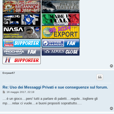
Enrywar67
Re: Uso dei Messaggi Privati e sue conseguenze sul forum.
M
16 maggio 2017, 22:19
e
s
....è un gioco....pero' tutti a parlare di paletti....regole...togliere gli
s
mp.....relax ci vuole....e buoni propositi soprattutto.....
a
g
g
i