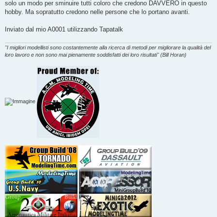
g
solo un modo per sminuire tutti coloro che credono DAVVERO in questo
g
hobby. Ma sopratutto credono nelle persone che lo portano avanti.
i
o
Inviato dal mio A0001 utilizzando Tapatalk
"I migliori modellisti sono costantemente alla ricerca di metodi per migliorare la qualità del
loro lavoro e non sono mai pienamente soddisfatti dei loro risultati" (Bill Horan)