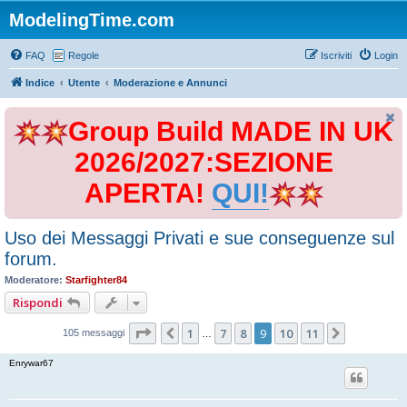
ModelingTime.com
FAQ
Regole
Iscriviti
Login
Indice
Utente
Moderazione e Annunci
Group Build MADE IN UK
2026/2027:SEZIONE
APERTA!
QUI!
Uso dei Messaggi Privati e sue conseguenze sul
forum.
Moderatore:
Starfighter84
Rispondi
Pagina
9
di
11
1
7
8
9
10
11
Precedente
Prossimo
105 messaggi
…
Enrywar67