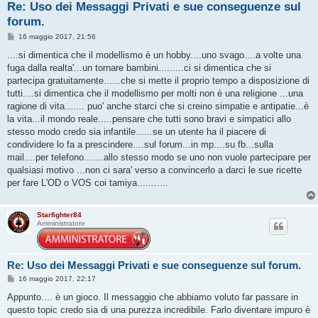
Re: Uso dei Messaggi Privati e sue conseguenze sul
forum.
M
16 maggio 2017, 21:56
e
s
....si dimentica che il modellismo è un hobby....uno svago....a volte una
s
fuga dalla realta'...un tornare bambini.........ci si dimentica che si
a
g
partecipa gratuitamente......che si mette il proprio tempo a disposizione di
g
tutti....si dimentica che il modellismo per molti non è una religione ...una
i
o
ragione di vita....... puo' anche starci che si creino simpatie e antipatie...è
la vita...il mondo reale.....pensare che tutti sono bravi e simpatici allo
stesso modo credo sia infantile......se un utente ha il piacere di
condividere lo fa a prescindere....sul forum...in mp....su fb...sulla
mail....per telefono.......allo stesso modo se uno non vuole partecipare per
qualsiasi motivo ...non ci sara' verso a convincerlo a darci le sue ricette
per fare L'OD o VOS coi tamiya...........
Starfighter84
Amministratore
Re: Uso dei Messaggi Privati e sue conseguenze sul forum.
M
16 maggio 2017, 22:17
e
s
Appunto.... è un gioco. Il messaggio che abbiamo voluto far passare in
s
questo topic credo sia di una purezza incredibile. Farlo diventare impuro è
a