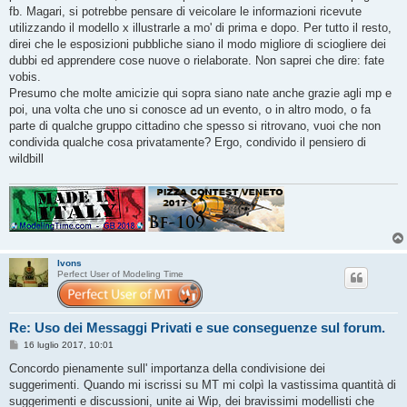
o
fb. Magari, si potrebbe pensare di veicolare le informazioni ricevute
utilizzando il modello x illustrarle a mo' di prima e dopo. Per tutto il resto,
direi che le esposizioni pubbliche siano il modo migliore di sciogliere dei
dubbi ed apprendere cose nuove o rielaborate. Non saprei che dire: fate
vobis.
Presumo che molte amicizie qui sopra siano nate anche grazie agli mp e
poi, una volta che uno si conosce ad un evento, o in altro modo, o fa
parte di qualche gruppo cittadino che spesso si ritrovano, vuoi che non
condivida qualche cosa privatamente? Ergo, condivido il pensiero di
wildbill
Ivons
Perfect User of Modeling Time
Re: Uso dei Messaggi Privati e sue conseguenze sul forum.
M
16 luglio 2017, 10:01
e
s
Concordo pienamente sull' importanza della condivisione dei
s
suggerimenti. Quando mi iscrissi su MT mi colpì la vastissima quantità di
a
g
suggerimenti e discussioni, unite ai Wip, dei bravissimi modellisti che