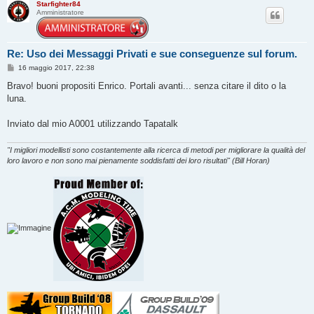
Starfighter84
o
Amministratore
Re: Uso dei Messaggi Privati e sue conseguenze sul forum.
M
16 maggio 2017, 22:38
e
s
Bravo! buoni propositi Enrico. Portali avanti... senza citare il dito o la
s
luna.
a
g
g
Inviato dal mio A0001 utilizzando Tapatalk
i
o
"I migliori modellisti sono costantemente alla ricerca di metodi per migliorare la qualità del
loro lavoro e non sono mai pienamente soddisfatti dei loro risultati" (Bill Horan)