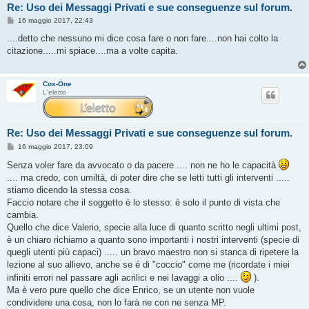
Re: Uso dei Messaggi Privati e sue conseguenze sul forum.
M
16 maggio 2017, 22:43
e
s
....detto che nessuno mi dice cosa fare o non fare....non hai colto la
s
citazione.....mi spiace....ma a volte capita.
a
g
g
i
Cox-One
o
L'eletto
Re: Uso dei Messaggi Privati e sue conseguenze sul forum.
M
16 maggio 2017, 23:09
e
s
Senza voler fare da avvocato o da pacere .... non ne ho le capacità
s
.... ma credo, con umiltà, di poter dire che se letti tutti gli interventi .....
a
g
stiamo dicendo la stessa cosa.
g
Faccio notare che il soggetto è lo stesso: è solo il punto di vista che
i
o
cambia.
Quello che dice Valerio, specie alla luce di quanto scritto negli ultimi post,
è un chiaro richiamo a quanto sono importanti i nostri interventi (specie di
quegli utenti più capaci) ..... un bravo maestro non si stanca di ripetere la
lezione al suo allievo, anche se è di "coccio" come me (ricordate i miei
infiniti errori nel passare agli acrilici e nei lavaggi a olio ....
).
Ma è vero pure quello che dice Enrico, se un utente non vuole
condividere una cosa, non lo farà ne con ne senza MP.