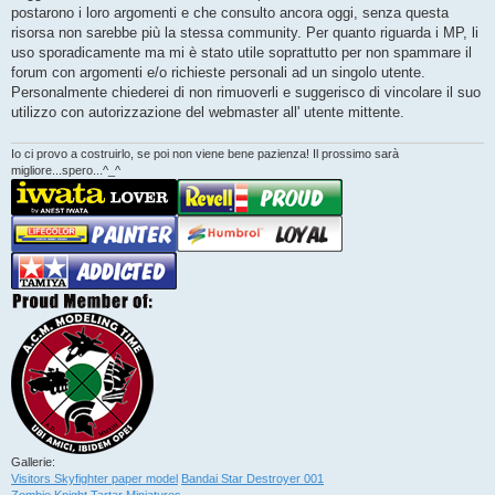
g
postarono i loro argomenti e che consulto ancora oggi, senza questa
i
o
risorsa non sarebbe più la stessa community. Per quanto riguarda i MP, li
uso sporadicamente ma mi è stato utile soprattutto per non spammare il
forum con argomenti e/o richieste personali ad un singolo utente.
Personalmente chiederei di non rimuoverli e suggerisco di vincolare il suo
utilizzo con autorizzazione del webmaster all' utente mittente.
Io ci provo a costruirlo, se poi non viene bene pazienza! Il prossimo sarà
migliore...spero...^_^
Gallerie:
Visitors Skyfighter paper model
Bandai Star Destroyer 001