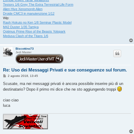
Zombie Knight Tartar Miniatures
Testors 1/6 Grey The Extra Terrestrial Life Form
Alien Hive Xenomorph Alien
Droide CMC3 in manutenzione 1/12
Wip:
Raoh Hokuto no Ken 1/8 Seminar Plastic Model
M42 Duster 1/35 Tamiya
Optimus Prime Rise of the Beasts Yolopark
Medusa Clash of the Titans 1/6
Biscottino73
Jedi Master
Re: Uso dei Messaggi Privati e sue conseguenze sul forum.
M
2 agosto 2018, 13:45
e
s
Scusate, ma nei messaggi privati è ancora possibile inserire più di un
s
destinatario? Dopo il primo mi dice che ne sto aggiungendo troppi
a
g
g
ciao ciao
i
o
luca