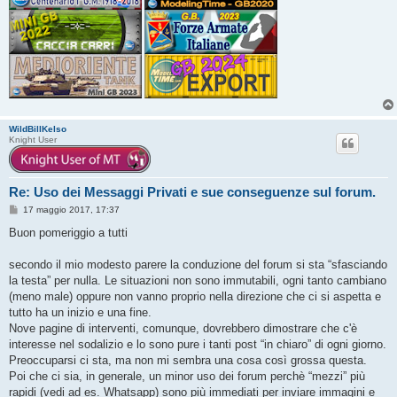
WildBillKelso
Knight User
Re: Uso dei Messaggi Privati e sue conseguenze sul forum.
M
17 maggio 2017, 17:37
e
s
Buon pomeriggio a tutti
s
a
g
secondo il mio modesto parere la conduzione del forum si sta “sfasciando
g
la testa” per nulla. Le situazioni non sono immutabili, ogni tanto cambiano
i
o
(meno male) oppure non vanno proprio nella direzione che ci si aspetta e
tutto ha un inizio e una fine.
Nove pagine di interventi, comunque, dovrebbero dimostrare che c'è
interesse nel sodalizio e lo sono pure i tanti post “in chiaro” di ogni giorno.
Preoccuparsi ci sta, ma non mi sembra una cosa così grossa questa.
Poi che ci sia, in generale, un minor uso dei forum perchè “mezzi” più
rapidi (vedi ad es. Whatsapp) sono più immediati per inviare immagini e