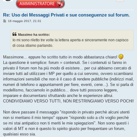
Re: Uso dei Messaggi Privati e sue conseguenze sul forum.
M
16 maggio 2017, 21:31
e
s
s
Massimo ha scritto:
a
g
Io mi sono riletto tre volte la lettera aperta e sinceramente non capisco
g
di cosa stiamo parlando.
i
o
Massimone... eppure ho scritto tutto in modo abbastanza chiaro!
La questione è semplice: forum = contenuti. Se i contenuti si fanno in
privato il forum non ha più modo di esistere... per cui abbiamo cercato di
inviare tutti ad utilizzare i MP per quello a cui servono, ovvero scambiarsi
informazioni sensibili che non è il caso di rendere pubbliche (indirizzi mail,
numeri di telefono o appuntamenti per fiere, eventi, cene...). Se si parla di
modellismo, facciamolo in pubblico... dove tutti possono leggere,
imparare e documentarsi sfruttando anche le esperienze altrui.
CONDIVIDIAMO VERSO TUTTI, NON RESTRINGIAMO VERSO POCHI!
Non deve passare il messaggio "rispondo in privato perchè alcuni utenti
non si meritano il mio tempo" oppure "rispondo solo a chi voglio perchè
se mi stai antipatico non ti meriti le mie spiegazioni". Non sono questi i
valori di MT e non è questo lo spirito giusto per frequentare un forum,
qualsiasi esso sia.