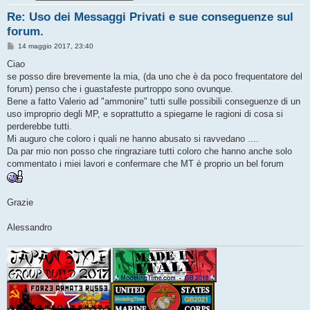
Re: Uso dei Messaggi Privati e sue conseguenze sul
forum.
M
14 maggio 2017, 23:40
e
s
Ciao
s
se posso dire brevemente la mia, (da uno che è da poco frequentatore del
a
g
forum) penso che i guastafeste purtroppo sono ovunque.
g
Bene a fatto Valerio ad "ammonire" tutti sulle possibili conseguenze di un
i
o
uso improprio degli MP, e soprattutto a spiegarne le ragioni di cosa si
perderebbe tutti.
Mi auguro che coloro i quali ne hanno abusato si ravvedano ....
Da par mio non posso che ringraziare tutti coloro che hanno anche solo
commentato i miei lavori e confermare che MT è proprio un bel forum
Grazie
Alessandro