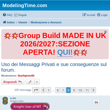
ModelingTime.com
FAQ
Regole
Iscriviti
Login
Indice
Utente
Moderazione e Annunci
Group Build MADE IN UK
2026/2027:SEZIONE
APERTA!
QUI!
Uso dei Messaggi Privati e sue conseguenze sul
forum.
Moderatore:
Starfighter84
Rispondi
Pagina
8
di
11
1
6
7
8
9
10
11
Precedente
Prossim
105 messaggi
…
a.zin
Knight User