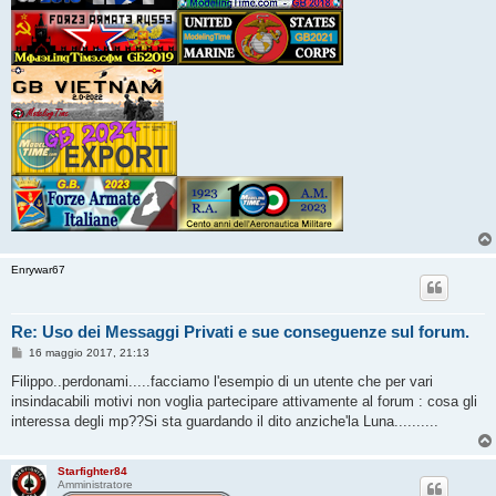
Enrywar67
Re: Uso dei Messaggi Privati e sue conseguenze sul forum.
M
16 maggio 2017, 21:13
e
s
Filippo..perdonami.....facciamo l'esempio di un utente che per vari
s
insindacabili motivi non voglia partecipare attivamente al forum : cosa gli
a
g
interessa degli mp??Si sta guardando il dito anziche'la Luna..........
g
i
o
Starfighter84
Amministratore