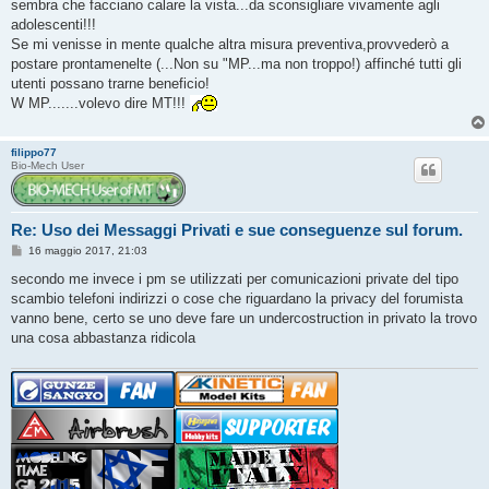
sembra che facciano calare la vista...da sconsigliare vivamente agli
adolescenti!!!
Se mi venisse in mente qualche altra misura preventiva,provvederò a
postare prontamenelte (...Non su "MP...ma non troppo!) affinché tutti gli
utenti possano trarne beneficio!
W MP.......volevo dire MT!!!
filippo77
Bio-Mech User
Re: Uso dei Messaggi Privati e sue conseguenze sul forum.
M
16 maggio 2017, 21:03
e
s
secondo me invece i pm se utilizzati per comunicazioni private del tipo
s
scambio telefoni indirizzi o cose che riguardano la privacy del forumista
a
g
vanno bene, certo se uno deve fare un undercostruction in privato la trovo
g
una cosa abbastanza ridicola
i
o