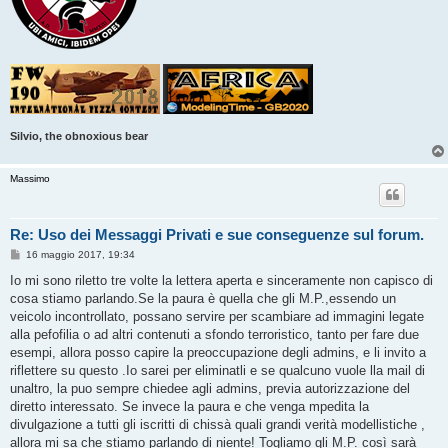
Silvio, the obnoxious bear
Massimo
Re: Uso dei Messaggi Privati e sue conseguenze sul forum.
M
16 maggio 2017, 19:34
e
s
Io mi sono riletto tre volte la lettera aperta e sinceramente non capisco di
s
cosa stiamo parlando.Se la paura è quella che gli M.P.,essendo un
a
g
veicolo incontrollato, possano servire per scambiare ad immagini legate
g
alla pefofilia o ad altri contenuti a sfondo terroristico, tanto per fare due
i
o
esempi, allora posso capire la preoccupazione degli admins, e li invito a
riflettere su questo .Io sarei per eliminatli e se qualcuno vuole lla mail di
unaltro, la puo sempre chiedee agli admins, previa autorizzazione del
diretto interessato. Se invece la paura e che venga mpedita la
divulgazione a tutti gli iscritti di chissà quali grandi verità modellistiche ,
allora mi sa che stiamo parlando di niente! Togliamo gli M.P. così sarà