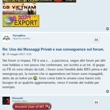
FlyingBins
Appena iscritto!
Re: Uso dei Messaggi Privati e sue conseguenze sul forum.
M
15 maggio 2017, 0:21
e
s
Nei forum si impara, FB è una c....a pazzesca, seguo altri forum per altri
s
miei hobbies e non posso che confermare, ero iscritto a un tot. di gruppi
a
g
su FB mi sono ritirato da tutti, i forum sono l'eredità delle BBS prima e dei
g
newsgroup poi, la nozioni che si apprendono nei forum sono impagabili,
i
o
detto da un lurker poi
, forse come tutte le umane cose hanno solo
bisogno di un qualche aggiornamento, verso il mondo del mobile per
esempio.
Dioramik
Ancient User