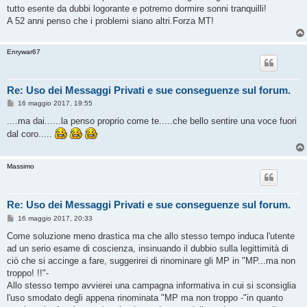
tutto esente da dubbi logorante e potremo dormire sonni tranquilli!
A 52 anni penso che i problemi siano altri.Forza MT!
Enrywar67
Re: Uso dei Messaggi Privati e sue conseguenze sul forum.
M
16 maggio 2017, 19:55
e
s
....ma dai......la penso proprio come te.....che bello sentire una voce fuori
s
dal coro.....
a
g
g
i
Massimo
o
Re: Uso dei Messaggi Privati e sue conseguenze sul forum.
M
16 maggio 2017, 20:33
e
s
Come soluzione meno drastica ma che allo stesso tempo induca l'utente
s
ad un serio esame di coscienza, insinuando il dubbio sulla legittimità di
a
g
ciò che si accinge a fare, suggerirei di rinominare gli MP in "MP...ma non
g
troppo! !!"-
i
o
Allo stesso tempo avvierei una campagna informativa in cui si sconsiglia
l'uso smodato degli appena rinominata "MP ma non troppo -"in quanto