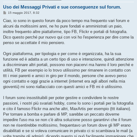
Uso dei Messaggi Privati e sue conseguenze sul forum.
M
15 maggio 2017, 8:32
e
s
Ciao, io sono in questo forum da poco tempo ma frequento vari forum e
s
alcuni da moltissimi anni, ne ho pure fondati e amministrati un paio,
a
g
inoltre frequento altre piattaforme, tipo FB, Flickr e portali di fotografia.
g
Dico questo perché pur nuovo qui con voi ho l'esperienza per dire come la
i
o
penso se accettate il mio pensiero.
Ogni piattaforma, per tipologia e per come è organizzata, ha la sua
funzione ed è adatta a un certo tipo di uso e interazione, quindi attenzione
a discriminare altri portali, possono non piacervi ma hanno il loro perché e
utilità, FB per esempio io lo trovo utilissimo per rimanere in contatto con
ttt i miei parenti e amici in giro per il mondo, persone che avevo perso
ogni contatto e oggi grazie a internet (internet era agli albori nella mia
gioventù) mi sono riallacciato con questi amici e FB mi è utilissimo.
I forum sono insostituibili per poter gestire e condividere le nostre
passioni, i nostri più svariati hobby, come lo sono i portali per la fotografia
e cito il famoso Flickr ma anche altri, MaxArtis per esempio (ttt italiano).
Per tornare a bomba e parlare di MP, sarebbe un peccato doverne
impedire l'uso ma se non c'è altra soluzione posso garantirvi che il forum
non ne risentirebbe moltissimo, frequentavo un forum dove gli MP erano
disabilitati e se si voleva comunicare in privato ci si scambiava le mail (a
volte tramite gli admin), dicendo questo si può facilmente immaginare che