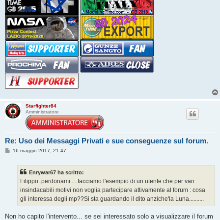
Starfighter84
Amministratore
Re: Uso dei Messaggi Privati e sue conseguenze sul forum.
M
16 maggio 2017, 21:47
e
s
s
Enrywar67 ha scritto:
a
g
Filippo..perdonami.....facciamo l'esempio di un utente che per vari
g
insindacabili motivi non voglia partecipare attivamente al forum : cosa
i
o
gli interessa degli mp??Si sta guardando il dito anziche'la Luna..........
Non ho capito l'intervento... se sei interessato solo a visualizzare il forum