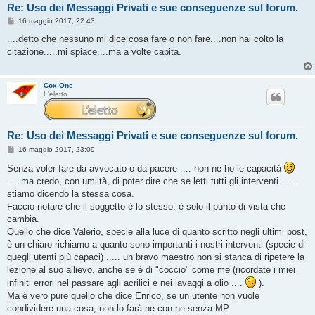
Re: Uso dei Messaggi Privati e sue conseguenze sul forum.
M
16 maggio 2017, 22:43
e
s
....detto che nessuno mi dice cosa fare o non fare....non hai colto la
s
citazione.....mi spiace....ma a volte capita.
a
g
g
i
Cox-One
o
L'eletto
Re: Uso dei Messaggi Privati e sue conseguenze sul forum.
M
16 maggio 2017, 23:09
e
s
Senza voler fare da avvocato o da pacere .... non ne ho le capacità
s
.... ma credo, con umiltà, di poter dire che se letti tutti gli interventi .....
a
g
stiamo dicendo la stessa cosa.
g
Faccio notare che il soggetto è lo stesso: è solo il punto di vista che
i
o
cambia.
Quello che dice Valerio, specie alla luce di quanto scritto negli ultimi post,
è un chiaro richiamo a quanto sono importanti i nostri interventi (specie di
quegli utenti più capaci) ..... un bravo maestro non si stanca di ripetere la
lezione al suo allievo, anche se è di "coccio" come me (ricordate i miei
infiniti errori nel passare agli acrilici e nei lavaggi a olio ....
).
Ma è vero pure quello che dice Enrico, se un utente non vuole
condividere una cosa, non lo farà ne con ne senza MP.