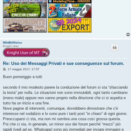
WildBillKelso
Knight User
Re: Uso dei Messaggi Privati e sue conseguenze sul forum.
M
17 maggio 2017, 17:37
e
s
Buon pomeriggio a tutti
s
a
g
secondo il mio modesto parere la conduzione del forum si sta “sfasciando
g
la testa” per nulla. Le situazioni non sono immutabili, ogni tanto cambiano
i
o
(meno male) oppure non vanno proprio nella direzione che ci si aspetta e
tutto ha un inizio e una fine.
Nove pagine di interventi, comunque, dovrebbero dimostrare che c'è
interesse nel sodalizio e lo sono pure i tanti post “in chiaro” di ogni giorno.
Preoccuparsi ci sta, ma non mi sembra una cosa così grossa questa.
Poi che ci sia, in generale, un minor uso dei forum perchè “mezzi” più
rapidi (vedi ad es. Whatsapp) sono più immediati per inviare immagini e