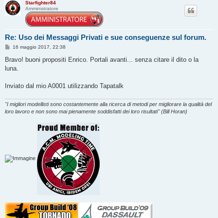
Starfighter84
o
Amministratore
Re: Uso dei Messaggi Privati e sue conseguenze sul forum.
M
16 maggio 2017, 22:38
e
s
Bravo! buoni propositi Enrico. Portali avanti... senza citare il dito o la
s
luna.
a
g
g
Inviato dal mio A0001 utilizzando Tapatalk
i
o
"I migliori modellisti sono costantemente alla ricerca di metodi per migliorare la qualità del
loro lavoro e non sono mai pienamente soddisfatti dei loro risultati" (Bill Horan)