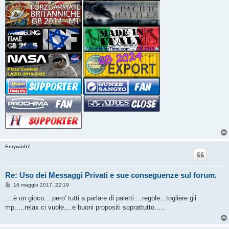
Enrywar67
Re: Uso dei Messaggi Privati e sue conseguenze sul forum.
M
16 maggio 2017, 22:19
e
s
....è un gioco....pero' tutti a parlare di paletti....regole...togliere gli
s
mp.....relax ci vuole....e buoni propositi soprattutto.....
a
g
g
i