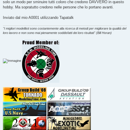
g
solo un modo per sminuire tutti coloro che credono DAVVERO in questo
g
hobby. Ma sopratutto credono nelle persone che lo portano avanti.
i
o
Inviato dal mio A0001 utilizzando Tapatalk
"I migliori modellisti sono costantemente alla ricerca di metodi per migliorare la qualità del
loro lavoro e non sono mai pienamente soddisfatti dei loro risultati" (Bill Horan)