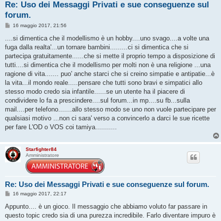
Re: Uso dei Messaggi Privati e sue conseguenze sul
forum.
M
16 maggio 2017, 21:56
e
s
....si dimentica che il modellismo è un hobby....uno svago....a volte una
s
fuga dalla realta'...un tornare bambini.........ci si dimentica che si
a
g
partecipa gratuitamente......che si mette il proprio tempo a disposizione di
g
tutti....si dimentica che il modellismo per molti non è una religione ...una
i
o
ragione di vita....... puo' anche starci che si creino simpatie e antipatie...è
la vita...il mondo reale.....pensare che tutti sono bravi e simpatici allo
stesso modo credo sia infantile......se un utente ha il piacere di
condividere lo fa a prescindere....sul forum...in mp....su fb...sulla
mail....per telefono.......allo stesso modo se uno non vuole partecipare per
qualsiasi motivo ...non ci sara' verso a convincerlo a darci le sue ricette
per fare L'OD o VOS coi tamiya...........
Starfighter84
Amministratore
Re: Uso dei Messaggi Privati e sue conseguenze sul forum.
M
16 maggio 2017, 22:17
e
s
Appunto.... è un gioco. Il messaggio che abbiamo voluto far passare in
s
questo topic credo sia di una purezza incredibile. Farlo diventare impuro è
a