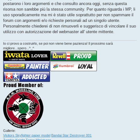
g
postarono i loro argomenti e che consulto ancora oggi, senza questa
i
o
risorsa non sarebbe più la stessa community. Per quanto riguarda i MP, li
uso sporadicamente ma mi è stato utile soprattutto per non spammare il
forum con argomenti e/o richieste personali ad un singolo utente.
Personalmente chiederei di non rimuoverli e suggerisco di vincolare il suo
utilizzo con autorizzazione del webmaster all' utente mittente.
Io ci provo a costruirlo, se poi non viene bene pazienza! Il prossimo sarà
migliore...spero...^_^
Gallerie:
Visitors Skyfighter paper model
Bandai Star Destroyer 001