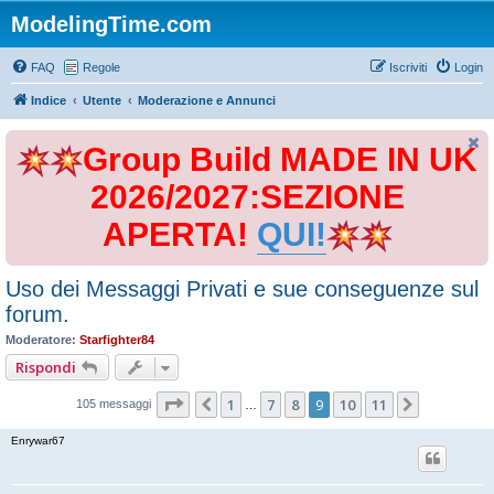
ModelingTime.com
FAQ
Regole
Iscriviti
Login
Indice
Utente
Moderazione e Annunci
Group Build MADE IN UK
2026/2027:SEZIONE
APERTA!
QUI!
Uso dei Messaggi Privati e sue conseguenze sul
forum.
Moderatore:
Starfighter84
Rispondi
Pagina
9
di
11
1
7
8
9
10
11
Precedente
Prossimo
105 messaggi
…
Enrywar67