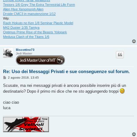
Zombie Knight Tartar Miniatures
Testors 1/6 Grey The Extra Terrestrial Life Form
Alien Hive Xenomorph Alien
Droide CMC3 in manutenzione 1/12
Wip:
Raoh Hokuto no Ken 1/8 Seminar Plastic Model
M42 Duster 1/35 Tamiya
Optimus Prime Rise of the Beasts Yolopark
Medusa Clash of the Titans 1/6
Biscottino73
Jedi Master
Re: Uso dei Messaggi Privati e sue conseguenze sul forum.
M
2 agosto 2018, 13:45
e
s
Scusate, ma nei messaggi privati è ancora possibile inserire più di un
s
destinatario? Dopo il primo mi dice che ne sto aggiungendo troppi
a
g
g
ciao ciao
i
o
luca