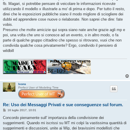
o
fb. Magari, si potrebbe pensare di veicolare le informazioni ricevute
utilizzando il modello x illustrarle a mo' di prima e dopo. Per tutto il resto,
direi che le esposizioni pubbliche siano il modo migliore di sciogliere dei
dubbi ed apprendere cose nuove o rielaborate. Non saprei che dire: fate
vobis.
Presumo che molte amicizie qui sopra siano nate anche grazie agli mp e
poi, una volta che uno si conosce ad un evento, o in altro modo, o fa
parte di qualche gruppo cittadino che spesso si ritrovano, vuoi che non
condivida qualche cosa privatamente? Ergo, condivido il pensiero di
wildbill
Ivons
Perfect User of Modeling Time
Re: Uso dei Messaggi Privati e sue conseguenze sul forum.
M
16 luglio 2017, 10:01
e
s
Concordo pienamente sull' importanza della condivisione dei
s
suggerimenti. Quando mi iscrissi su MT mi colpì la vastissima quantità di
a
g
suggerimenti e discussioni, unite ai Wip, dei bravissimi modellisti che