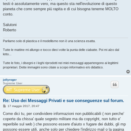
testi è assolutamente vero, ma questo sta nell'evoluzione di questo
pianeta che corre sempre più rapita e di cui bisogna tenerne MOLTO
conto.
Salutoni
Roberto
Parliamo solo di plastica e il modellismo non è una scienza esatta.
Tutte le mattine mi allungo e tocco dieci volte la punta delle ciabatte. Poi mi alzo dal
letto...
Tutte le foto, i disegni e i loghi riprodotti nei miei messaggi appartengono ai legittimi
proprietari. Dette immagini sono citate a scopo informativo e/o didattico.
jollyroger
Supreme User
Re: Uso dei Messaggi Privati e sue conseguenze sul forum.
M
17 maggio 2017, 20:47
e
s
Come dici tu, per condividere informazioni non pubblicabili ( non perche'
s
coperte da chissa' quale segreto militare ma da copyright, non tutto e'
a
g
reperibile sul web ) che possono essere d'aiuto x fugare dei dubbi, gli mp
g
possono essere utili, anche solo per chiedere l'indirizzo mail o la pagina
i