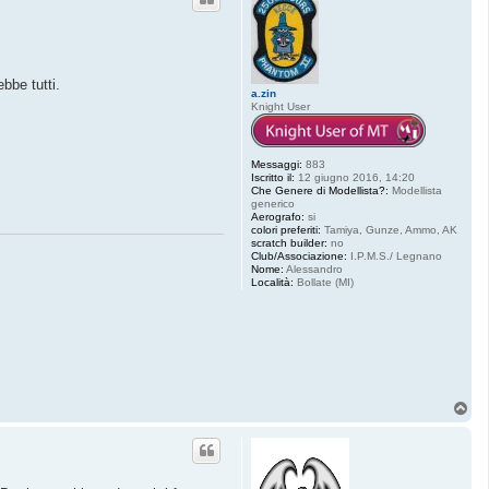
bbe tutti.
a.zin
Knight User
Messaggi:
883
Iscritto il:
12 giugno 2016, 14:20
Che Genere di Modellista?:
Modellista
generico
Aerografo:
si
colori preferiti:
Tamiya, Gunze, Ammo, AK
scratch builder:
no
Club/Associazione:
I.P.M.S./ Legnano
Nome:
Alessandro
Località:
Bollate (MI)
T
o
p