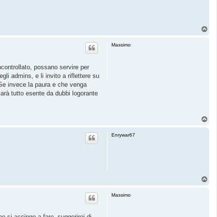
T
o
p
Massimo
ncontrollato, possano servire per
i admins, e li invito a riflettere su
. Se invece la paura e che venga
 sarà tutto esente da dubbi logorante
T
o
p
Enrywar67
T
o
p
Massimo
 si accinge a fare, suggerirei di