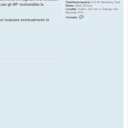
Club/Associazione:
A.C.M. Modeling Time
care gli MP risolverebbe la
Nome:
Silvio (l'Orso).
Località:
Furlan, che vive a Volpago del
Montello (TV)
C
Contatta:
o
poi rivalutare eventualmente la
n
t
a
t
t
a
D
i
o
r
a
m
i
k