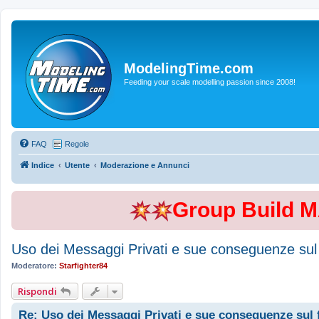
ModelingTime.com
Feeding your scale modelling passion since 2008!
FAQ
Regole
Indice
Utente
Moderazione e Annunci
Group Build 
Uso dei Messaggi Privati e sue conseguenze sul
Moderatore:
Starfighter84
Rispondi
Re: Uso dei Messaggi Privati e sue conseguenze sul