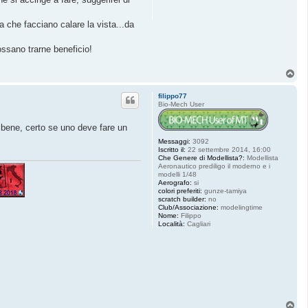
 che facciano calare la vista...da
ossano trarne beneficio!
T
o
p
filippo77
Bio-Mech User
o bene, certo se uno deve fare un
Messaggi:
3092
Iscritto il:
22 settembre 2014, 16:00
Che Genere di Modellista?:
Modellista
Aeronautico prediligo il moderno e i
modelli 1/48
Aerografo:
si
colori preferiti:
gunze-tamiya
scratch builder:
no
Club/Associazione:
modelingtime
Nome:
Filippo
Località:
Cagliari
T