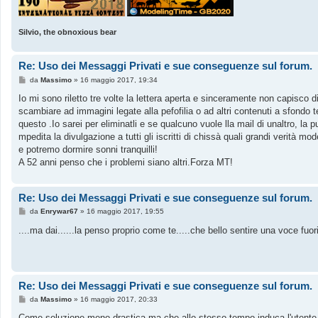
Silvio, the obnoxious bear
Re: Uso dei Messaggi Privati e sue conseguenze sul forum.
M
da
Massimo
»
16 maggio 2017, 19:34
e
s
Io mi sono riletto tre volte la lettera aperta e sinceramente non capisco 
s
scambiare ad immagini legate alla pefofilia o ad altri contenuti a sfondo te
a
g
questo .Io sarei per eliminatli e se qualcuno vuole lla mail di unaltro, l
g
mpedita la divulgazione a tutti gli iscritti di chissà quali grandi verità m
i
o
e potremo dormire sonni tranquilli!
A 52 anni penso che i problemi siano altri.Forza MT!
Re: Uso dei Messaggi Privati e sue conseguenze sul forum.
M
da
Enrywar67
»
16 maggio 2017, 19:55
e
s
....ma dai......la penso proprio come te.....che bello sentire una voce fuori
s
a
g
g
i
o
Re: Uso dei Messaggi Privati e sue conseguenze sul forum.
M
da
Massimo
»
16 maggio 2017, 20:33
e
s
Come soluzione meno drastica ma che allo stesso tempo induca l'utente ad 