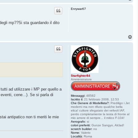
o
p
Enrywar67
 degli mp??Si sta guardando il dito
T
o
p
Starfighter84
Amministratore
utti ad utilizzare i MP per quello a
eventi, cene...). Se si parla di
Messaggi:
48582
Iscritto il:
21 febbraio 2008, 12:53
Che Genere di Modellista?:
Prediligo i Jet
moderni ma non rifiuto qualche bella
elica! cultore sfegatato dei velivoli IAF,
perdo completamente la testa di fronte al
ai antipatico non ti meriti le mie
mio amore di sempre... il mitico F-104!
Aerografo:
si
colori preferiti:
Gunze Sangyo, Alclad!
scratch builder:
no
Nome:
Valerio
Località:
Roma