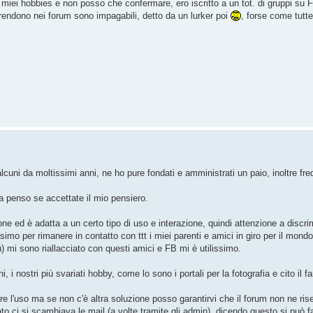
miei hobbies e non posso che confermare, ero iscritto a un tot. di gruppi su FB
prendono nei forum sono impagabili, detto da un lurker poi
, forse come tutt
uni da moltissimi anni, ne ho pure fondati e amministrati un paio, inoltre freq
a penso se accettate il mio pensiero.
ne ed è adatta a un certo tipo di uso e interazione, quindi attenzione a discrim
issimo per rimanere in contatto con ttt i miei parenti e amici in giro per il mo
tù) mi sono riallacciato con questi amici e FB mi è utilissimo.
i, i nostri più svariati hobby, come lo sono i portali per la fotografia e cito il 
 l'uso ma se non c'è altra soluzione posso garantirvi che il forum non ne ris
ato ci si scambiava le mail (a volte tramite gli admin), dicendo questo si può