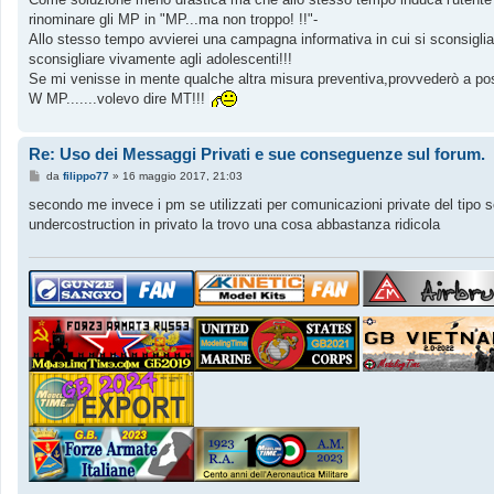
s
rinominare gli MP in "MP...ma non troppo! !!"-
a
g
Allo stesso tempo avvierei una campagna informativa in cui si sconsigli
g
sconsigliare vivamente agli adolescenti!!!
i
o
Se mi venisse in mente qualche altra misura preventiva,provvederò a posta
W MP.......volevo dire MT!!!
Re: Uso dei Messaggi Privati e sue conseguenze sul forum.
M
da
filippo77
»
16 maggio 2017, 21:03
e
s
secondo me invece i pm se utilizzati per comunicazioni private del tipo s
s
undercostruction in privato la trovo una cosa abbastanza ridicola
a
g
g
i
o