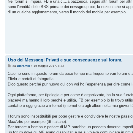
s
Nei forum si impara, FB è una c....a pazzesca, seguo altri forum per altri 
s
sono l'eredità delle BBS prima e dei newsgroup poi, la nozioni che si ap
a
g
di un qualche aggiornamento, verso il mondo del mobile per esempio.
g
i
o
Uso dei Messaggi Privati e sue conseguenze sul forum.
M
da
Dioramik
»
15 maggio 2017, 8:32
e
s
Ciao, io sono in questo forum da poco tempo ma frequento vari forum e alc
s
Flickr e portali di fotografia.
a
g
Dico questo perché pur nuovo qui con voi ho l'esperienza per dire come l
g
i
o
Ogni piattaforma, per tipologia e per come è organizzata, ha la sua funzio
piacervi ma hanno il loro perché e utilità, FB per esempio io lo trovo util
contatto e oggi grazie a internet (internet era agli albori nella mia gioven
I forum sono insostituibili per poter gestire e condividere le nostre passion
MaxArtis per esempio (ttt italiano).
Per tornare a bomba e parlare di MP, sarebbe un peccato doverne impedire
un forum dove gli MP erano disabilitati e se si voleva comunicare in priv