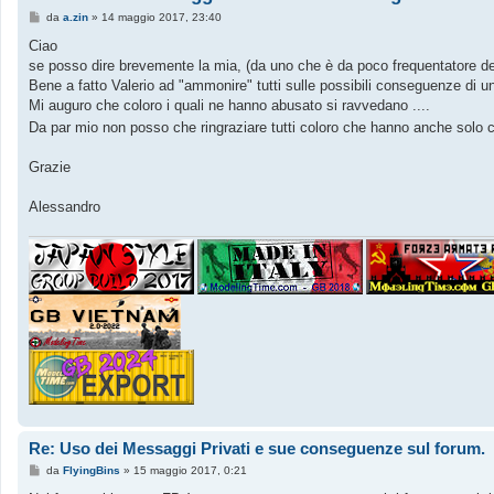
M
da
a.zin
»
14 maggio 2017, 23:40
e
s
Ciao
s
se posso dire brevemente la mia, (da uno che è da poco frequentatore d
a
g
Bene a fatto Valerio ad "ammonire" tutti sulle possibili conseguenze di un
g
Mi auguro che coloro i quali ne hanno abusato si ravvedano ....
i
o
Da par mio non posso che ringraziare tutti coloro che hanno anche solo 
Grazie
Alessandro
Re: Uso dei Messaggi Privati e sue conseguenze sul forum.
M
da
FlyingBins
»
15 maggio 2017, 0:21
e