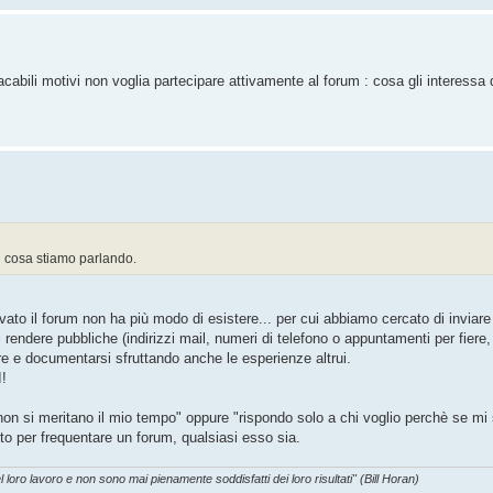
acabili motivi non voglia partecipare attivamente al forum : cosa gli interessa
di cosa stiamo parlando.
ato il forum non ha più modo di esistere... per cui abbiamo cercato di inviare t
rendere pubbliche (indirizzi mail, numeri di telefono o appuntamenti per fiere, 
re e documentarsi sfruttando anche le esperienze altrui.
!
on si meritano il mio tempo" oppure "rispondo solo a chi voglio perchè se mi st
sto per frequentare un forum, qualsiasi esso sia.
l loro lavoro e non sono mai pienamente soddisfatti dei loro risultati" (Bill Horan)