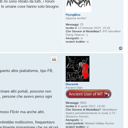
 mi sono ritirato da tutti, i forum
e le umane cose hanno solo bisogno
FlyingBins
Appena iscritto!
Messaggi:
25
Iscritto il:
13 febbraio 2015, 15:32
Che Genere di Modellista?:
IFO Identified
Flying Objects ;-)
Aerografo:
si
scratch builder:
si
T
o
p
uento altre piattaforme, tipo FB,
Dioramik
Ancient User
inare altri portali, possono non
ndo, persone che avevo perso ogni
Messaggi:
5901
Iscritto il:
8 aprile 2017, 13:40
Che Genere di Modellista?:
Modellismo
famoso Flickr ma anche altri,
statico prevalentemente in scala 1:72 -
Diorami e Scenici.
Aerografo:
si
entirebbe moltissimo, frequentavo
colori preferiti:
Maimeri Vallejo Gunze
 facilmente immaginare che se alcuni
scratch builder:
si