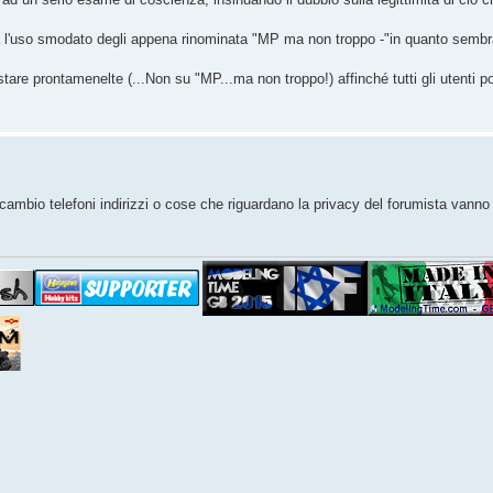
a l'uso smodato degli appena rinominata "MP ma non troppo -"in quanto sembra
re prontamenelte (...Non su "MP...ma non troppo!) affinché tutti gli utenti p
cambio telefoni indirizzi o cose che riguardano la privacy del forumista vann