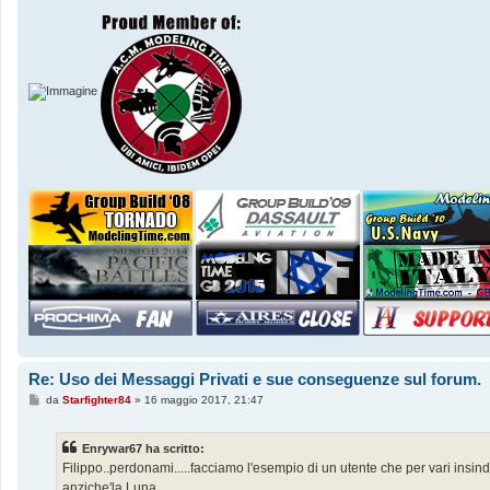
Re: Uso dei Messaggi Privati e sue conseguenze sul forum.
M
da
Starfighter84
»
16 maggio 2017, 21:47
e
s
s
Enrywar67 ha scritto:
a
g
Filippo..perdonami.....facciamo l'esempio di un utente che per vari insind
g
anziche'la Luna..........