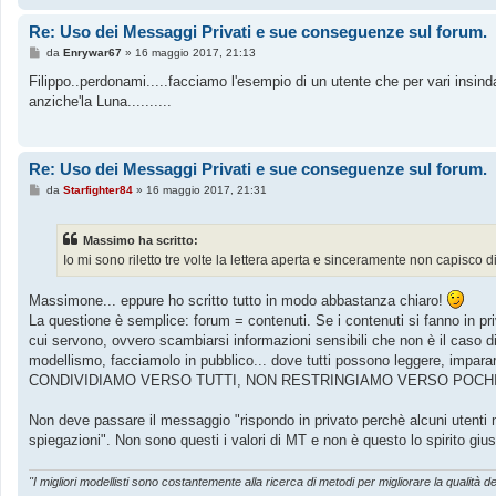
Re: Uso dei Messaggi Privati e sue conseguenze sul forum.
M
da
Enrywar67
»
16 maggio 2017, 21:13
e
s
Filippo..perdonami.....facciamo l'esempio di un utente che per vari insind
s
anziche'la Luna..........
a
g
g
i
o
Re: Uso dei Messaggi Privati e sue conseguenze sul forum.
M
da
Starfighter84
»
16 maggio 2017, 21:31
e
s
s
Massimo ha scritto:
a
g
Io mi sono riletto tre volte la lettera aperta e sinceramente non capisco 
g
i
o
Massimone... eppure ho scritto tutto in modo abbastanza chiaro!
La questione è semplice: forum = contenuti. Se i contenuti si fanno in priv
cui servono, ovvero scambiarsi informazioni sensibili che non è il caso di 
modellismo, facciamolo in pubblico... dove tutti possono leggere, impara
CONDIVIDIAMO VERSO TUTTI, NON RESTRINGIAMO VERSO POCHI
Non deve passare il messaggio "rispondo in privato perchè alcuni utenti n
spiegazioni". Non sono questi i valori di MT e non è questo lo spirito giu
"I migliori modellisti sono costantemente alla ricerca di metodi per migliorare la qualità de