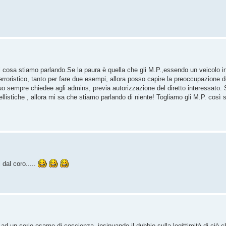
di cosa stiamo parlando.Se la paura è quella che gli M.P.,essendo un veicolo i
rroristico, tanto per fare due esempi, allora posso capire la preoccupazione degl
a puo sempre chiedee agli admins, previa autorizzazione del diretto interessato
odellistiche , allora mi sa che stiamo parlando di niente! Togliamo gli M.P. così
 dal coro.....
un serio esame di coscienza, insinuando il dubbio sulla legittimità di ciò che