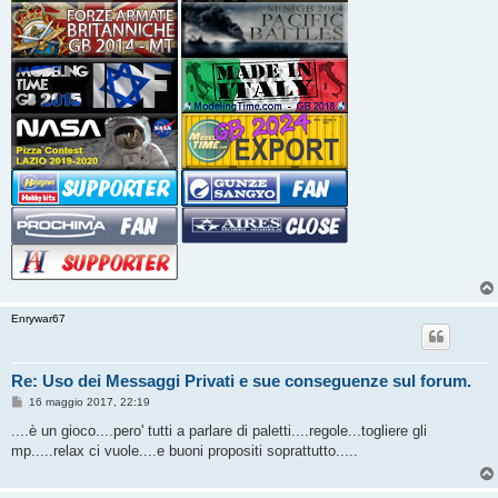
Enrywar67
Re: Uso dei Messaggi Privati e sue conseguenze sul forum.
M
16 maggio 2017, 22:19
e
s
....è un gioco....pero' tutti a parlare di paletti....regole...togliere gli
s
mp.....relax ci vuole....e buoni propositi soprattutto.....
a
g
g
i