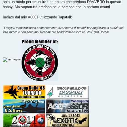
g
solo un modo per sminuire tutti coloro che credono DAVVERO in questo
g
hobby. Ma sopratutto credono nelle persone che lo portano avanti.
i
o
Inviato dal mio A0001 utilizzando Tapatalk
"I migliori modellisti sono costantemente alla ricerca di metodi per migliorare la qualità del
loro lavoro e non sono mai pienamente soddisfatti dei loro risultati" (Bill Horan)