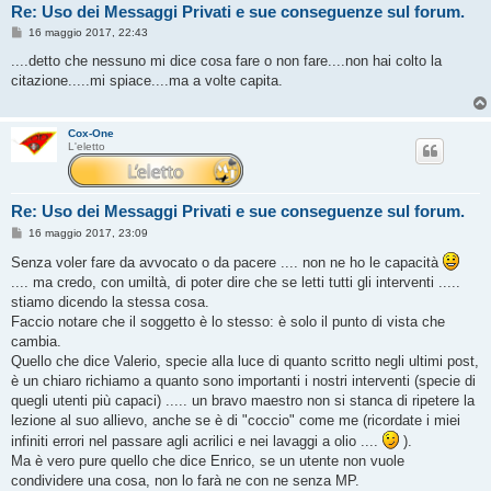
Re: Uso dei Messaggi Privati e sue conseguenze sul forum.
M
16 maggio 2017, 22:43
e
s
....detto che nessuno mi dice cosa fare o non fare....non hai colto la
s
citazione.....mi spiace....ma a volte capita.
a
g
g
i
Cox-One
o
L'eletto
Re: Uso dei Messaggi Privati e sue conseguenze sul forum.
M
16 maggio 2017, 23:09
e
s
Senza voler fare da avvocato o da pacere .... non ne ho le capacità
s
.... ma credo, con umiltà, di poter dire che se letti tutti gli interventi .....
a
g
stiamo dicendo la stessa cosa.
g
Faccio notare che il soggetto è lo stesso: è solo il punto di vista che
i
o
cambia.
Quello che dice Valerio, specie alla luce di quanto scritto negli ultimi post,
è un chiaro richiamo a quanto sono importanti i nostri interventi (specie di
quegli utenti più capaci) ..... un bravo maestro non si stanca di ripetere la
lezione al suo allievo, anche se è di "coccio" come me (ricordate i miei
infiniti errori nel passare agli acrilici e nei lavaggi a olio ....
).
Ma è vero pure quello che dice Enrico, se un utente non vuole
condividere una cosa, non lo farà ne con ne senza MP.