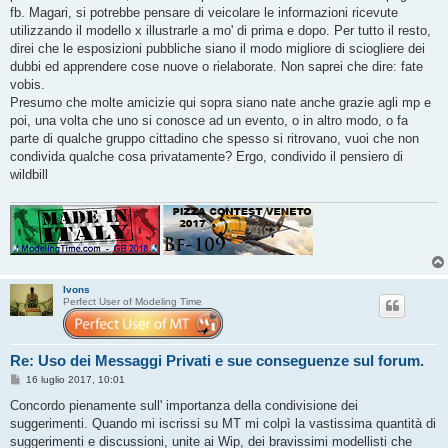
o
fb. Magari, si potrebbe pensare di veicolare le informazioni ricevute
utilizzando il modello x illustrarle a mo' di prima e dopo. Per tutto il resto,
direi che le esposizioni pubbliche siano il modo migliore di sciogliere dei
dubbi ed apprendere cose nuove o rielaborate. Non saprei che dire: fate
vobis.
Presumo che molte amicizie qui sopra siano nate anche grazie agli mp e
poi, una volta che uno si conosce ad un evento, o in altro modo, o fa
parte di qualche gruppo cittadino che spesso si ritrovano, vuoi che non
condivida qualche cosa privatamente? Ergo, condivido il pensiero di
wildbill
Ivons
Perfect User of Modeling Time
Re: Uso dei Messaggi Privati e sue conseguenze sul forum.
M
16 luglio 2017, 10:01
e
s
Concordo pienamente sull' importanza della condivisione dei
s
suggerimenti. Quando mi iscrissi su MT mi colpì la vastissima quantità di
a
g
suggerimenti e discussioni, unite ai Wip, dei bravissimi modellisti che