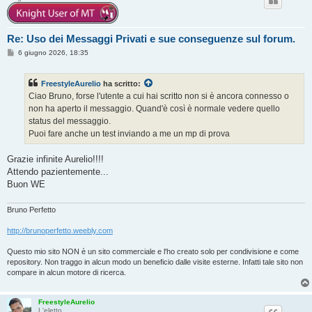
Re: Uso dei Messaggi Privati e sue conseguenze sul forum.
M
6 giugno 2026, 18:35
e
s
s
FreestyleAurelio
ha scritto:
a
g
Ciao Bruno, forse l'utente a cui hai scritto non si è ancora connesso o
g
non ha aperto il messaggio. Quand'è così è normale vedere quello
i
o
status del messaggio.
Puoi fare anche un test inviando a me un mp di prova
Grazie infinite Aurelio!!!!
Attendo pazientemente...
Buon WE
Bruno Perfetto
http://brunoperfetto.weebly.com
Questo mio sito NON è un sito commerciale e l'ho creato solo per condivisione e come
repository. Non traggo in alcun modo un beneficio dalle visite esterne. Infatti tale sito non
compare in alcun motore di ricerca.
FreestyleAurelio
L'eletto