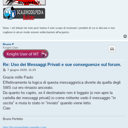
Nota: i siti linkati nei miei
post
hanno il solo scopo di mostrare i prodotti di cui si discute e non
vogliono in alcun modo essere sollecitazioni all'acquisto.
Bruno P
Knight User
Re: Uso dei Messaggi Privati e sue conseguenze sul forum.
M
7 giugno 2026, 11:25
e
s
Grazie mille Paolo
s
Effettivamente la logica di questa messaggistica diverte da quella degli
a
g
SMS cui ero rimasto ancorato.
g
Da quanto ho capito, se il destinatario non è loggato (o non apre la
i
o
cartella dei messaggi privati) io come mittente vedo il messaggio "in
uscita" e muta lo stato in "inviato" quando viene letto.
Ciao
Bruno Perfetto
http://brunoperfetto.weebly.com