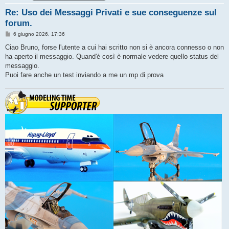
Re: Uso dei Messaggi Privati e sue conseguenze sul
forum.
M
6 giugno 2026, 17:36
e
s
Ciao Bruno, forse l'utente a cui hai scritto non si è ancora connesso o non
s
ha aperto il messaggio. Quand'è così è normale vedere quello status del
a
g
messaggio.
g
Puoi fare anche un test inviando a me un mp di prova
i
o