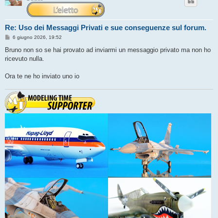
Re: Uso dei Messaggi Privati e sue conseguenze sul forum.
M
6 giugno 2026, 19:52
e
s
Bruno non so se hai provato ad inviarmi un messaggio privato ma non ho
s
ricevuto nulla.
a
g
g
Ora te ne ho inviato uno io
i
o