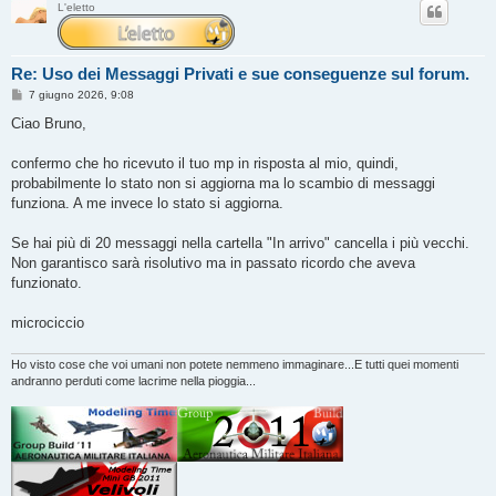
L'eletto
Re: Uso dei Messaggi Privati e sue conseguenze sul forum.
M
7 giugno 2026, 9:08
e
s
Ciao Bruno,
s
a
g
confermo che ho ricevuto il tuo mp in risposta al mio, quindi,
g
probabilmente lo stato non si aggiorna ma lo scambio di messaggi
i
o
funziona. A me invece lo stato si aggiorna.
Se hai più di 20 messaggi nella cartella "In arrivo" cancella i più vecchi.
Non garantisco sarà risolutivo ma in passato ricordo che aveva
funzionato.
microciccio
Ho visto cose che voi umani non potete nemmeno immaginare...E tutti quei momenti
andranno perduti come lacrime nella pioggia...