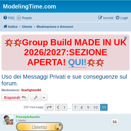
ModelingTime.com
FAQ
Regole
Iscriviti
Login
Indice
Utente
Moderazione e Annunci
Group Build MADE IN UK
2026/2027:SEZIONE
APERTA!
QUI!
Uso dei Messaggi Privati e sue conseguenze sul
forum.
Moderatore:
Starfighter84
Rispondi
Pagina
11
di
11
1
7
8
9
10
11
Precedente
105 messaggi
…
FreestyleAurelio
L'eletto