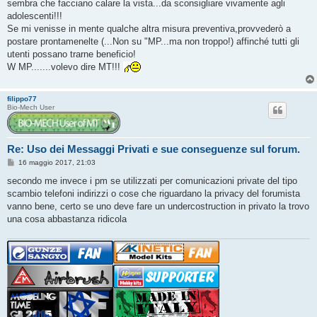
sembra che facciano calare la vista...da sconsigliare vivamente agli
adolescenti!!!
Se mi venisse in mente qualche altra misura preventiva,provvederò a
postare prontamenelte (...Non su "MP...ma non troppo!) affinché tutti gli
utenti possano trarne beneficio!
W MP.......volevo dire MT!!!
filippo77
Bio-Mech User
Re: Uso dei Messaggi Privati e sue conseguenze sul forum.
M
16 maggio 2017, 21:03
e
s
secondo me invece i pm se utilizzati per comunicazioni private del tipo
s
scambio telefoni indirizzi o cose che riguardano la privacy del forumista
a
g
vanno bene, certo se uno deve fare un undercostruction in privato la trovo
g
una cosa abbastanza ridicola
i
o