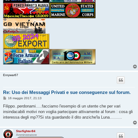
Enrywar67
Re: Uso dei Messaggi Privati e sue conseguenze sul forum.
M
16 maggio 2017, 21:13
e
s
Filippo..perdonami.....facciamo l'esempio di un utente che per vari
s
insindacabili motivi non voglia partecipare attivamente al forum : cosa gli
a
g
interessa degli mp??Si sta guardando il dito anziche'la Luna..........
g
i
o
Starfighter84
Amministratore