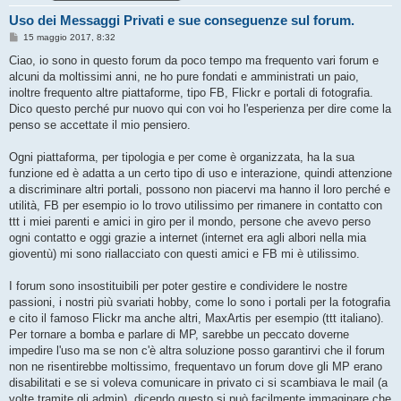
Uso dei Messaggi Privati e sue conseguenze sul forum.
M
15 maggio 2017, 8:32
e
s
Ciao, io sono in questo forum da poco tempo ma frequento vari forum e
s
alcuni da moltissimi anni, ne ho pure fondati e amministrati un paio,
a
g
inoltre frequento altre piattaforme, tipo FB, Flickr e portali di fotografia.
g
Dico questo perché pur nuovo qui con voi ho l'esperienza per dire come la
i
o
penso se accettate il mio pensiero.
Ogni piattaforma, per tipologia e per come è organizzata, ha la sua
funzione ed è adatta a un certo tipo di uso e interazione, quindi attenzione
a discriminare altri portali, possono non piacervi ma hanno il loro perché e
utilità, FB per esempio io lo trovo utilissimo per rimanere in contatto con
ttt i miei parenti e amici in giro per il mondo, persone che avevo perso
ogni contatto e oggi grazie a internet (internet era agli albori nella mia
gioventù) mi sono riallacciato con questi amici e FB mi è utilissimo.
I forum sono insostituibili per poter gestire e condividere le nostre
passioni, i nostri più svariati hobby, come lo sono i portali per la fotografia
e cito il famoso Flickr ma anche altri, MaxArtis per esempio (ttt italiano).
Per tornare a bomba e parlare di MP, sarebbe un peccato doverne
impedire l'uso ma se non c'è altra soluzione posso garantirvi che il forum
non ne risentirebbe moltissimo, frequentavo un forum dove gli MP erano
disabilitati e se si voleva comunicare in privato ci si scambiava le mail (a
volte tramite gli admin), dicendo questo si può facilmente immaginare che