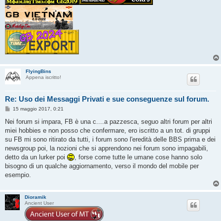
FlyingBins
Appena iscritto!
Re: Uso dei Messaggi Privati e sue conseguenze sul forum.
M
15 maggio 2017, 0:21
e
s
Nei forum si impara, FB è una c....a pazzesca, seguo altri forum per altri
s
miei hobbies e non posso che confermare, ero iscritto a un tot. di gruppi
a
g
su FB mi sono ritirato da tutti, i forum sono l'eredità delle BBS prima e dei
g
newsgroup poi, la nozioni che si apprendono nei forum sono impagabili,
i
o
detto da un lurker poi
, forse come tutte le umane cose hanno solo
bisogno di un qualche aggiornamento, verso il mondo del mobile per
esempio.
Dioramik
Ancient User