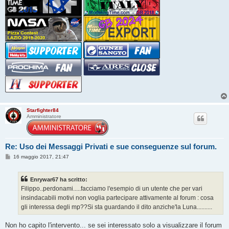
Starfighter84
Amministratore
Re: Uso dei Messaggi Privati e sue conseguenze sul forum.
M
16 maggio 2017, 21:47
e
s
s
Enrywar67 ha scritto:
a
g
Filippo..perdonami.....facciamo l'esempio di un utente che per vari
g
insindacabili motivi non voglia partecipare attivamente al forum : cosa
i
o
gli interessa degli mp??Si sta guardando il dito anziche'la Luna..........
Non ho capito l'intervento... se sei interessato solo a visualizzare il forum