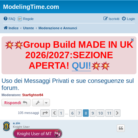
ModelingTime.com
FAQ
Regole
Iscriviti
Login
Indice
Utente
Moderazione e Annunci
Group Build MADE IN UK
2026/2027:SEZIONE
APERTA!
QUI!
Uso dei Messaggi Privati e sue conseguenze sul
forum.
Moderatore:
Starfighter84
Rispondi
Pagina
8
di
11
1
6
7
8
9
10
11
Precedente
Prossim
105 messaggi
…
a.zin
Knight User