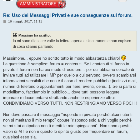
Re: Uso dei Messaggi Privati e sue conseguenze sul forum.
M
16 maggio 2017, 21:31
e
s
s
Massimo ha scritto:
a
g
Io mi sono riletto tre volte la lettera aperta e sinceramente non capisco
g
di cosa stiamo parlando.
i
o
Massimone... eppure ho scritto tutto in modo abbastanza chiaro!
La questione è semplice: forum = contenuti. Se i contenuti si fanno in
privato il forum non ha più modo di esistere... per cui abbiamo cercato di
inviare tutti ad utilizzare i MP per quello a cui servono, ovvero scambiarsi
informazioni sensibili che non è il caso di rendere pubbliche (indirizzi mail,
numeri di telefono o appuntamenti per fiere, eventi, cene...). Se si parla di
modellismo, facciamolo in pubblico... dove tutti possono leggere,
imparare e documentarsi sfruttando anche le esperienze altrui.
CONDIVIDIAMO VERSO TUTTI, NON RESTRINGIAMO VERSO POCHI!
Non deve passare il messaggio "rispondo in privato perchè alcuni utenti
non si meritano il mio tempo" oppure "rispondo solo a chi voglio perchè
se mi stai antipatico non ti meriti le mie spiegazioni". Non sono questi i
valori di MT e non è questo lo spirito giusto per frequentare un forum,
qualsiasi esso sia.