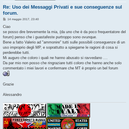
Re: Uso dei Messaggi Privati e sue conseguenze sul
forum.
M
14 maggio 2017, 23:40
e
s
Ciao
s
se posso dire brevemente la mia, (da uno che è da poco frequentatore del
a
g
forum) penso che i guastafeste purtroppo sono ovunque.
g
Bene a fatto Valerio ad "ammonire" tutti sulle possibili conseguenze di un
i
o
uso improprio degli MP, e soprattutto a spiegarne le ragioni di cosa si
perderebbe tutti.
Mi auguro che coloro i quali ne hanno abusato si ravvedano ....
Da par mio non posso che ringraziare tutti coloro che hanno anche solo
commentato i miei lavori e confermare che MT è proprio un bel forum
Grazie
Alessandro