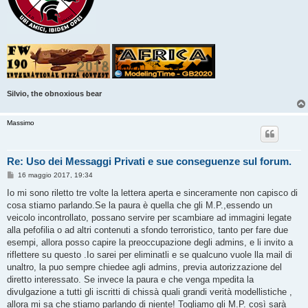
Silvio, the obnoxious bear
Massimo
Re: Uso dei Messaggi Privati e sue conseguenze sul forum.
M
16 maggio 2017, 19:34
e
s
Io mi sono riletto tre volte la lettera aperta e sinceramente non capisco di
s
cosa stiamo parlando.Se la paura è quella che gli M.P.,essendo un
a
g
veicolo incontrollato, possano servire per scambiare ad immagini legate
g
alla pefofilia o ad altri contenuti a sfondo terroristico, tanto per fare due
i
o
esempi, allora posso capire la preoccupazione degli admins, e li invito a
riflettere su questo .Io sarei per eliminatli e se qualcuno vuole lla mail di
unaltro, la puo sempre chiedee agli admins, previa autorizzazione del
diretto interessato. Se invece la paura e che venga mpedita la
divulgazione a tutti gli iscritti di chissà quali grandi verità modellistiche ,
allora mi sa che stiamo parlando di niente! Togliamo gli M.P. così sarà