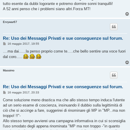
tutto esente da dubbi logorante e potremo dormire sonni tranquilli!
A 52 anni penso che i problemi siano altri.Forza MT!
Enrywar67
Re: Uso dei Messaggi Privati e sue conseguenze sul forum.
M
16 maggio 2017, 19:55
e
s
....ma dai......la penso proprio come te.....che bello sentire una voce fuori
s
dal coro.....
a
g
g
i
Massimo
o
Re: Uso dei Messaggi Privati e sue conseguenze sul forum.
M
16 maggio 2017, 20:33
e
s
Come soluzione meno drastica ma che allo stesso tempo induca l'utente
s
ad un serio esame di coscienza, insinuando il dubbio sulla legittimità di
a
g
ciò che si accinge a fare, suggerirei di rinominare gli MP in "MP...ma non
g
troppo! !!"-
i
o
Allo stesso tempo avvierei una campagna informativa in cui si sconsiglia
l'uso smodato degli appena rinominata "MP ma non troppo -"in quanto