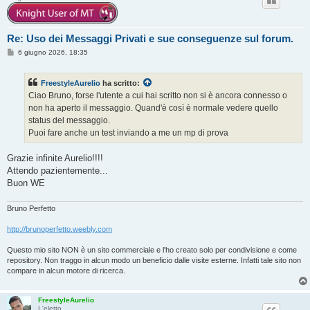
Re: Uso dei Messaggi Privati e sue conseguenze sul forum.
M
6 giugno 2026, 18:35
e
s
s
FreestyleAurelio
ha scritto:
a
g
Ciao Bruno, forse l'utente a cui hai scritto non si è ancora connesso o
g
non ha aperto il messaggio. Quand'è così è normale vedere quello
i
o
status del messaggio.
Puoi fare anche un test inviando a me un mp di prova
Grazie infinite Aurelio!!!!
Attendo pazientemente...
Buon WE
Bruno Perfetto
http://brunoperfetto.weebly.com
Questo mio sito NON è un sito commerciale e l'ho creato solo per condivisione e come
repository. Non traggo in alcun modo un beneficio dalle visite esterne. Infatti tale sito non
compare in alcun motore di ricerca.
FreestyleAurelio
L'eletto