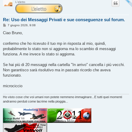
L'eletto
Re: Uso dei Messaggi Privati e sue conseguenze sul forum.
M
7 giugno 2026, 9:08
e
s
Ciao Bruno,
s
a
g
confermo che ho ricevuto il tuo mp in risposta al mio, quindi,
g
probabilmente lo stato non si aggiorna ma lo scambio di messaggi
i
o
funziona. A me invece lo stato si aggiorna.
Se hai più di 20 messaggi nella cartella "In arrivo" cancella i più vecchi.
Non garantisco sarà risolutivo ma in passato ricordo che aveva
funzionato.
microciccio
Ho visto cose che voi umani non potete nemmeno immaginare...E tutti quei momenti
andranno perduti come lacrime nella pioggia...