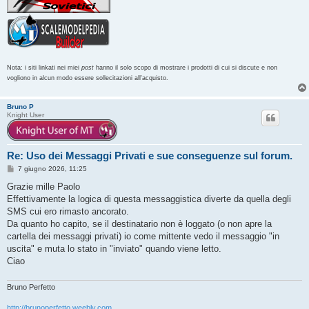
Nota: i siti linkati nei miei
post
hanno il solo scopo di mostrare i prodotti di cui si discute e non
vogliono in alcun modo essere sollecitazioni all'acquisto.
Bruno P
Knight User
Re: Uso dei Messaggi Privati e sue conseguenze sul forum.
M
7 giugno 2026, 11:25
e
s
Grazie mille Paolo
s
Effettivamente la logica di questa messaggistica diverte da quella degli
a
g
SMS cui ero rimasto ancorato.
g
Da quanto ho capito, se il destinatario non è loggato (o non apre la
i
o
cartella dei messaggi privati) io come mittente vedo il messaggio "in
uscita" e muta lo stato in "inviato" quando viene letto.
Ciao
Bruno Perfetto
http://brunoperfetto.weebly.com