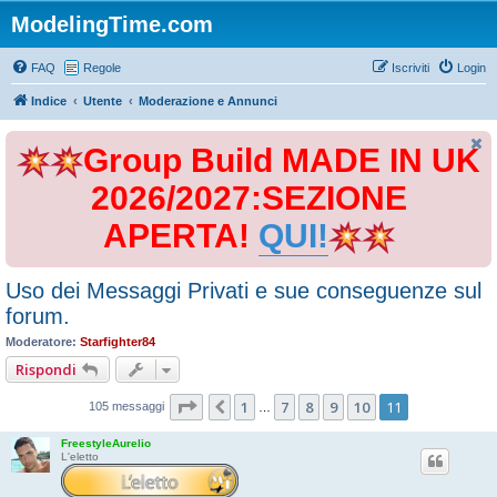
ModelingTime.com
FAQ
Regole
Iscriviti
Login
Indice
Utente
Moderazione e Annunci
Group Build MADE IN UK
2026/2027:SEZIONE
APERTA!
QUI!
Uso dei Messaggi Privati e sue conseguenze sul
forum.
Moderatore:
Starfighter84
Rispondi
Pagina
11
di
11
1
7
8
9
10
11
Precedente
105 messaggi
…
FreestyleAurelio
L'eletto