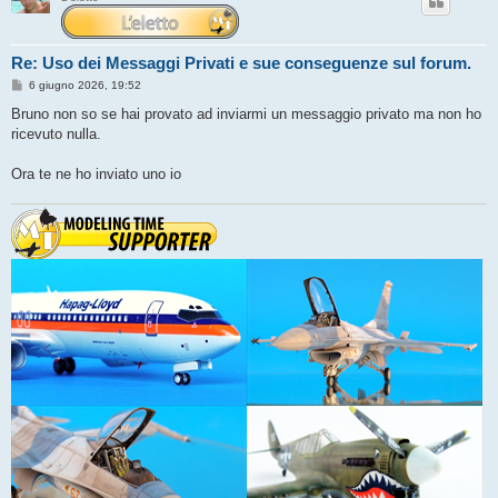
Re: Uso dei Messaggi Privati e sue conseguenze sul forum.
M
6 giugno 2026, 19:52
e
s
Bruno non so se hai provato ad inviarmi un messaggio privato ma non ho
s
ricevuto nulla.
a
g
g
Ora te ne ho inviato uno io
i
o