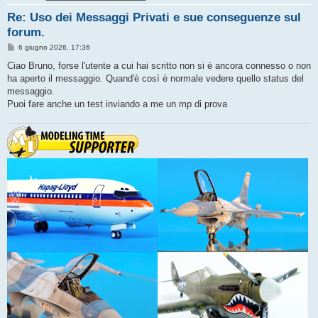
Re: Uso dei Messaggi Privati e sue conseguenze sul
forum.
M
6 giugno 2026, 17:36
e
s
Ciao Bruno, forse l'utente a cui hai scritto non si è ancora connesso o non
s
ha aperto il messaggio. Quand'è così è normale vedere quello status del
a
g
messaggio.
g
Puoi fare anche un test inviando a me un mp di prova
i
o