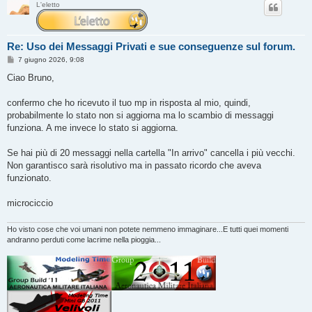
L'eletto
Re: Uso dei Messaggi Privati e sue conseguenze sul forum.
M
7 giugno 2026, 9:08
e
s
Ciao Bruno,
s
a
g
confermo che ho ricevuto il tuo mp in risposta al mio, quindi,
g
probabilmente lo stato non si aggiorna ma lo scambio di messaggi
i
o
funziona. A me invece lo stato si aggiorna.
Se hai più di 20 messaggi nella cartella "In arrivo" cancella i più vecchi.
Non garantisco sarà risolutivo ma in passato ricordo che aveva
funzionato.
microciccio
Ho visto cose che voi umani non potete nemmeno immaginare...E tutti quei momenti
andranno perduti come lacrime nella pioggia...