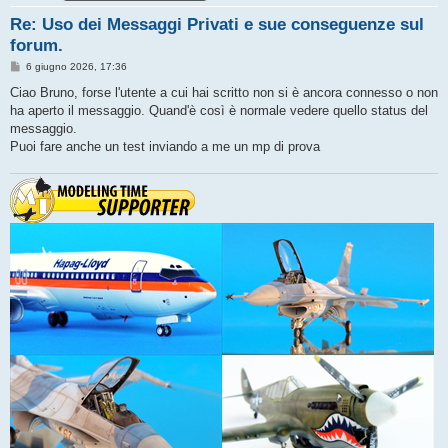
Re: Uso dei Messaggi Privati e sue conseguenze sul
forum.
M
6 giugno 2026, 17:36
e
s
Ciao Bruno, forse l'utente a cui hai scritto non si è ancora connesso o non
s
ha aperto il messaggio. Quand'è così è normale vedere quello status del
a
g
messaggio.
g
Puoi fare anche un test inviando a me un mp di prova
i
o