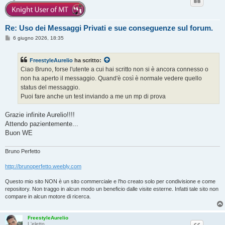
Re: Uso dei Messaggi Privati e sue conseguenze sul forum.
M
6 giugno 2026, 18:35
e
s
s
FreestyleAurelio
ha scritto:
a
g
Ciao Bruno, forse l'utente a cui hai scritto non si è ancora connesso o
g
non ha aperto il messaggio. Quand'è così è normale vedere quello
i
o
status del messaggio.
Puoi fare anche un test inviando a me un mp di prova
Grazie infinite Aurelio!!!!
Attendo pazientemente...
Buon WE
Bruno Perfetto
http://brunoperfetto.weebly.com
Questo mio sito NON è un sito commerciale e l'ho creato solo per condivisione e come
repository. Non traggo in alcun modo un beneficio dalle visite esterne. Infatti tale sito non
compare in alcun motore di ricerca.
FreestyleAurelio
L'eletto