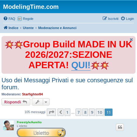
ModelingTime.com
FAQ
Regole
Iscriviti
Login
Indice
Utente
Moderazione e Annunci
Group Build MADE IN UK
2026/2027:SEZIONE
APERTA!
QUI!
Uso dei Messaggi Privati e sue conseguenze sul
forum.
Moderatore:
Starfighter84
Rispondi
Pagina
11
di
11
1
7
8
9
10
11
Precedente
105 messaggi
…
FreestyleAurelio
L'eletto