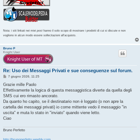
Nota: i siti linkati nei miei
post
hanno il solo scopo di mostrare i prodotti di cui si discute e non
vogliono in alcun modo essere sollecitazioni all'acquisto.
Bruno P
Knight User
Re: Uso dei Messaggi Privati e sue conseguenze sul forum.
M
7 giugno 2026, 11:25
e
s
Grazie mille Paolo
s
Effettivamente la logica di questa messaggistica diverte da quella degli
a
g
SMS cui ero rimasto ancorato.
g
Da quanto ho capito, se il destinatario non è loggato (o non apre la
i
o
cartella dei messaggi privati) io come mittente vedo il messaggio "in
uscita" e muta lo stato in "inviato" quando viene letto.
Ciao
Bruno Perfetto
http://brunoperfetto.weebly.com