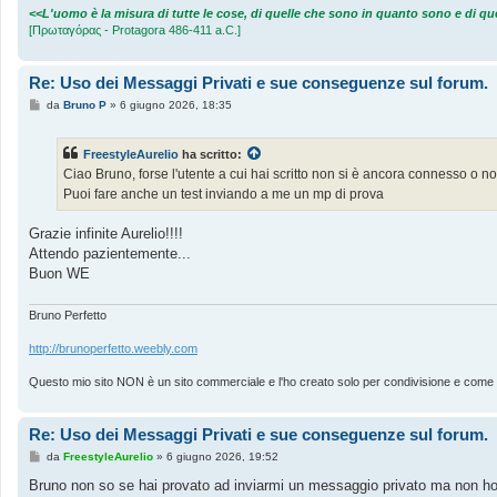
<<L'uomo è la misura di tutte le cose, di quelle che sono in quanto sono e di 
[Πρωταγόρας - Protagora 486-411 a.C.]
Re: Uso dei Messaggi Privati e sue conseguenze sul forum.
M
da
Bruno P
»
6 giugno 2026, 18:35
e
s
s
FreestyleAurelio
ha scritto:
a
g
Ciao Bruno, forse l'utente a cui hai scritto non si è ancora connesso o
g
Puoi fare anche un test inviando a me un mp di prova
i
o
Grazie infinite Aurelio!!!!
Attendo pazientemente...
Buon WE
Bruno Perfetto
http://brunoperfetto.weebly.com
Questo mio sito NON è un sito commerciale e l'ho creato solo per condivisione e come rep
Re: Uso dei Messaggi Privati e sue conseguenze sul forum.
M
da
FreestyleAurelio
»
6 giugno 2026, 19:52
e
s
Bruno non so se hai provato ad inviarmi un messaggio privato ma non ho 
s