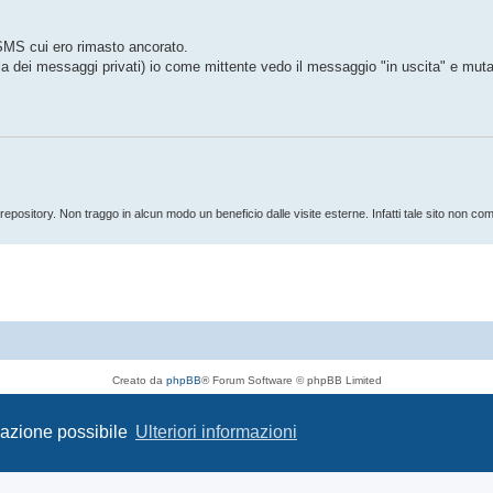
 SMS cui ero rimasto ancorato.
lla dei messaggi privati) io come mittente vedo il messaggio "in uscita" e muta
ository. Non traggo in alcun modo un beneficio dalle visite esterne. Infatti tale sito non com
Creato da
phpBB
® Forum Software © phpBB Limited
Traduzione Italiana
phpBB-Italia.it
Privacy
|
Condizioni
igazione possibile
Ulteriori informazioni