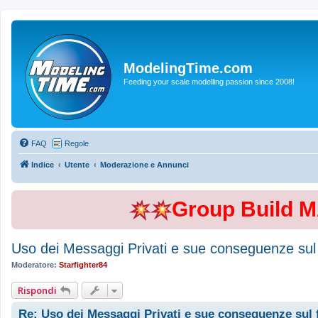
ModelingTime.com
Feeding your scale modelling passion since 2008!
FAQ
Regole
Indice
Utente
Moderazione e Annunci
Group Build 
Uso dei Messaggi Privati e sue conseguenze sul
Moderatore:
Starfighter84
Rispondi
Re: Uso dei Messaggi Privati e sue conseguenze sul