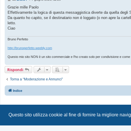
e
s
Grazie mille Paolo
s
Effettivamente la logica di questa messaggistica diverte da quella degli
a
g
Da quanto ho capito, se il destinatario non è loggato (o non apre la carte
g
letto.
i
o
Ciao
Bruno Perfetto
http://brunoperfetto.weebly.com
Questo mio sito NON è un sito commerciale e l'ho creato solo per condivisione e come rep
Rispondi
Torna a “Moderazione e Annunci”
Indice
Questo sito utilizza cookie al fine di fornire la migliore nav