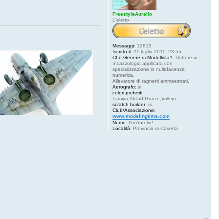
FreestyleAurelio
L'eletto
Messaggi:
12813
Iscritto il:
21 luglio 2011, 23:55
Che Genere di Modellista?:
Dottore in
Incazzologia applicata con
specializzazione in nullafacenza
numerica.
Allevatore di ragnetti ammaestrati.
Aerografo:
si
colori preferiti:
Tamiya,Alclad,Gunze,Vallejo
scratch builder:
si
Club/Associazione:
www.modelingtime.com
Nome:
I'm Aurelio!
Località:
Provincia di Caserta