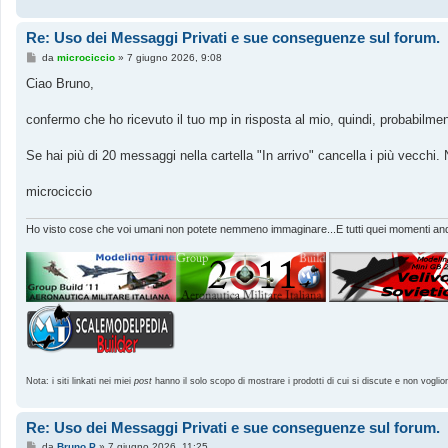
Re: Uso dei Messaggi Privati e sue conseguenze sul forum.
M
da
microciccio
»
7 giugno 2026, 9:08
e
s
Ciao Bruno,
s
a
g
confermo che ho ricevuto il tuo mp in risposta al mio, quindi, probabilme
g
i
o
Se hai più di 20 messaggi nella cartella "In arrivo" cancella i più vecchi
microciccio
Ho visto cose che voi umani non potete nemmeno immaginare...E tutti quei momenti andr
Nota: i siti linkati nei miei
post
hanno il solo scopo di mostrare i prodotti di cui si discute e non voglio
Re: Uso dei Messaggi Privati e sue conseguenze sul forum.
M
da
Bruno P
»
7 giugno 2026, 11:25