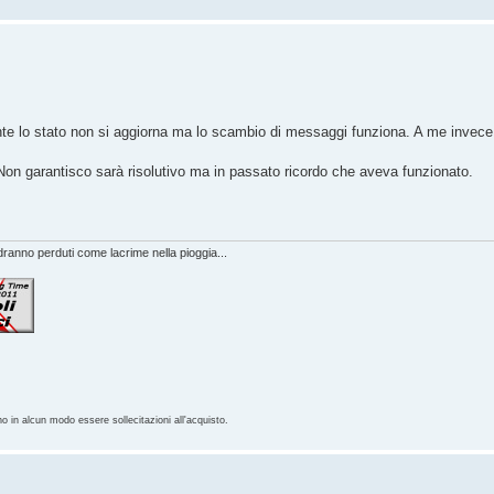
nte lo stato non si aggiorna ma lo scambio di messaggi funziona. A me invece 
. Non garantisco sarà risolutivo ma in passato ricordo che aveva funzionato.
anno perduti come lacrime nella pioggia...
no in alcun modo essere sollecitazioni all'acquisto.