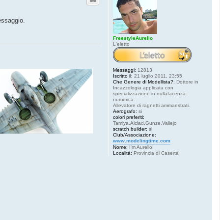
essaggio.
FreestyleAurelio
L'eletto
Messaggi:
12813
Iscritto il:
21 luglio 2011, 23:55
Che Genere di Modellista?:
Dottore in
Incazzologia applicata con
specializzazione in nullafacenza
numerica.
Allevatore di ragnetti ammaestrati.
Aerografo:
si
colori preferiti:
Tamiya,Alclad,Gunze,Vallejo
scratch builder:
si
Club/Associazione:
www.modelingtime.com
Nome:
I'm Aurelio!
Località:
Provincia di Caserta