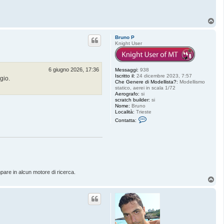
T
o
p
Bruno P
Knight User
6 giugno 2026, 17:36
Messaggi:
938
Iscritto il:
24 dicembre 2023, 7:57
gio.
Che Genere di Modellista?:
Modellismo
statico, aerei in scala 1/72
Aerografo:
si
scratch builder:
si
Nome:
Bruno
Località:
Trieste
C
Contatta:
o
n
t
a
t
t
a
B
r
pare in alcun motore di ricerca.
u
T
n
o
o
p
P