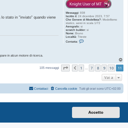
Messaggi:
938
Iscritto il:
24 dicembre 2023, 7:57
 lo stato in "inviato" quando viene
Che Genere di Modellista?:
Modellismo
statico, aerei in scala 1/72
Aerografo:
si
scratch builder:
si
Nome:
Bruno
Località:
Trieste
C
Contatta:
o
n
t
a
pare in alcun motore di ricerca.
t
T
t
o
a
Pagina
11
di
11
1
7
8
9
10
11
p
B
Precedente
105 messaggi
…
r
u
Vai a
n
o
P
Contattaci
Cancella cookie
Tutti gli orari sono
UTC+02:00
Accetto