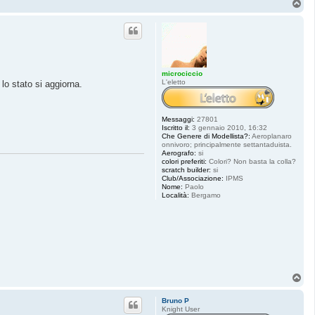
T
o
p
microciccio
L'eletto
lo stato si aggiorna.
Messaggi:
27801
Iscritto il:
3 gennaio 2010, 16:32
Che Genere di Modellista?:
Aeroplanaro
onnivoro; principalmente settantaduista.
Aerografo:
si
colori preferiti:
Colori? Non basta la colla?
scratch builder:
si
Club/Associazione:
IPMS
Nome:
Paolo
Località:
Bergamo
T
o
p
Bruno P
Knight User