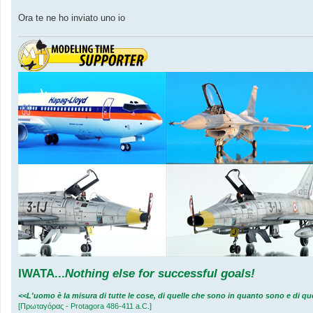
a
g
Ora te ne ho inviato uno io
g
i
o
IWATA
...
Nothing else for successful goals!
<<L'uomo è la misura di tutte le cose, di quelle che sono in quanto sono e di 
[Πρωταγόρας - Protagora 486-411 a.C.]