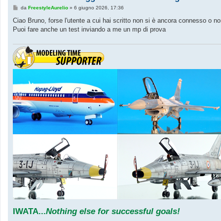
M
da
FreestyleAurelio
»
6 giugno 2026, 17:36
e
s
Ciao Bruno, forse l'utente a cui hai scritto non si è ancora connesso o 
s
Puoi fare anche un test inviando a me un mp di prova
a
g
g
i
o
IWATA
...
Nothing else for successful goals!