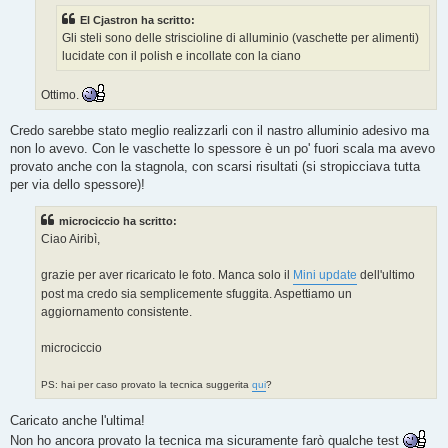
El Cjastron ha scritto:
Gli steli sono delle striscioline di alluminio (vaschette per alimenti)
lucidate con il polish e incollate con la ciano
Ottimo.
Credo sarebbe stato meglio realizzarli con il nastro alluminio adesivo ma
non lo avevo. Con le vaschette lo spessore è un po' fuori scala ma avevo
provato anche con la stagnola, con scarsi risultati (si stropicciava tutta
per via dello spessore)!
microciccio ha scritto:
Ciao Airibì,
grazie per aver ricaricato le foto. Manca solo il
Mini update
dell'ultimo
post ma credo sia semplicemente sfuggita. Aspettiamo un
aggiornamento consistente.
microciccio
PS: hai per caso provato la tecnica suggerita
qui
?
Caricato anche l'ultima!
Non ho ancora provato la tecnica ma sicuramente farò qualche test