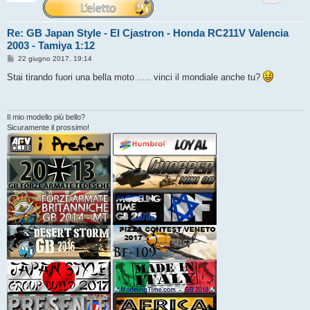
Re: GB Japan Style - El Cjastron - Honda RC211V Valencia
2003 - Tamiya 1:12
M
22 giugno 2017, 19:14
e
s
Stai tirando fuori una bella moto ..... vinci il mondiale anche tu?
s
a
g
g
i
Il mio modello più bello?
o
Sicuramente il prossimo!