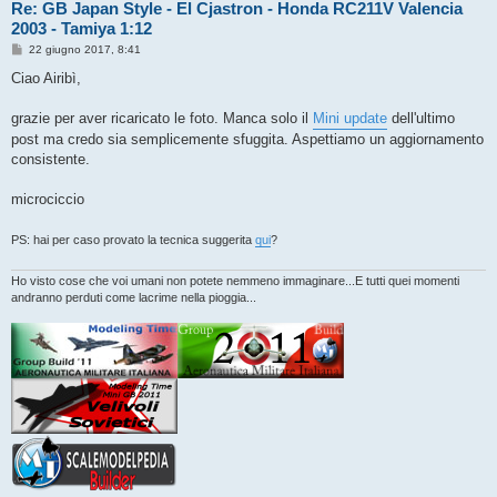
Re: GB Japan Style - El Cjastron - Honda RC211V Valencia
2003 - Tamiya 1:12
M
22 giugno 2017, 8:41
e
s
Ciao Airibì,
s
a
g
grazie per aver ricaricato le foto. Manca solo il
Mini update
dell'ultimo
g
post ma credo sia semplicemente sfuggita. Aspettiamo un aggiornamento
i
o
consistente.
microciccio
PS: hai per caso provato la tecnica suggerita
qui
?
Ho visto cose che voi umani non potete nemmeno immaginare...E tutti quei momenti
andranno perduti come lacrime nella pioggia...