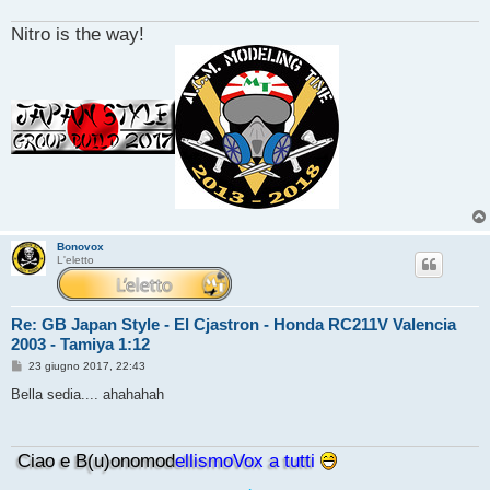
Nitro is the way!
Bonovox
L'eletto
Re: GB Japan Style - El Cjastron - Honda RC211V Valencia
2003 - Tamiya 1:12
M
23 giugno 2017, 22:43
e
s
Bella sedia.... ahahahah
s
a
g
g
Ciao e B(u)onomod
ellismoVox a tutti
i
o