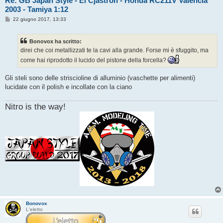
Re: GB Japan Style - El Cjastron - Honda RC211V Valencia
2003 - Tamiya 1:12
M
22 giugno 2017, 13:33
e
s
s
Bonovox ha scritto:
a
g
direi che coi metallizzati te la cavi alla grande. Forse mi è sfuggito, ma
g
come hai riprodotto il lucido del pistone della forcella?
i
o
Gli steli sono delle striscioline di alluminio (vaschette per alimenti)
lucidate con il polish e incollate con la ciano
Nitro is the way!
Bonovox
L'eletto