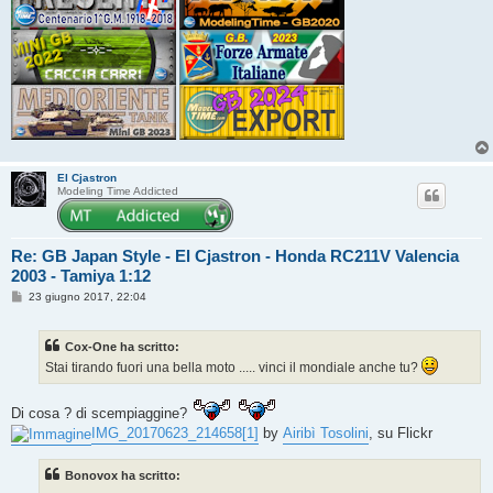
El Cjastron
Modeling Time Addicted
Re: GB Japan Style - El Cjastron - Honda RC211V Valencia
2003 - Tamiya 1:12
M
23 giugno 2017, 22:04
e
s
s
Cox-One ha scritto:
a
g
Stai tirando fuori una bella moto ..... vinci il mondiale anche tu?
g
i
o
Di cosa ? di scempiaggine?
IMG_20170623_214658[1]
by
Airibì Tosolini
, su Flickr
Bonovox ha scritto: