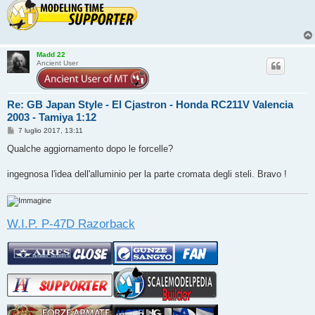
Madd 22
Ancient User
Re: GB Japan Style - El Cjastron - Honda RC211V Valencia
2003 - Tamiya 1:12
M
7 luglio 2017, 13:11
e
s
Qualche aggiornamento dopo le forcelle?
s
a
g
ingegnosa l'idea dell'alluminio per la parte cromata degli steli. Bravo !
g
i
o
W.I.P. P-47D Razorback