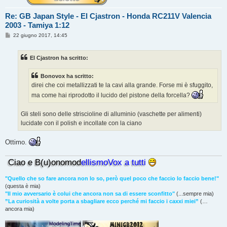
Re: GB Japan Style - El Cjastron - Honda RC211V Valencia
2003 - Tamiya 1:12
M
22 giugno 2017, 14:45
e
s
s
El Cjastron ha scritto:
a
g
g
Bonovox ha scritto:
i
o
direi che coi metallizzati te la cavi alla grande. Forse mi è sfuggito,
ma come hai riprodotto il lucido del pistone della forcella?
Gli steli sono delle striscioline di alluminio (vaschette per alimenti)
lucidate con il polish e incollate con la ciano
Ottimo.
Ciao e B(u)onomod
ellismoVox a tutti
"Quello che so fare ancora non lo so, però quel poco che faccio lo faccio bene!"
(questa è mia)
"Il mio avversario è colui che ancora non sa di essere sconfitto"
(...sempre mia)
”La curiosità a volte porta a sbagliare ecco perché mi faccio i caxxi miei”
(…
ancora mia)