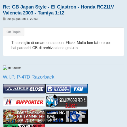
Re: GB Japan Style - El Cjastron - Honda RC211V
Valencia 2003 - Tamiya 1:12
M
20 giugno 2017, 22:53
e
s
s
Off Topic
a
g
g
Ti consiglio di creare un account Flickr. Molto ben fatto e poi
i
o
hai parecchi GB di archiviazione gratuita.
W.I.P. P-47D Razorback