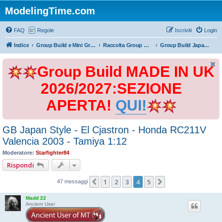
ModelingTime.com
FAQ
Regole
Iscriviti
Login
Indice
Group Build e Mini Group Build
Raccolta Group Build
Group Build Japan Style 2017
Group Build MADE IN UK
2026/2027:SEZIONE
APERTA!
QUI!
GB Japan Style - El Cjastron - Honda RC211V
Valencia 2003 - Tamiya 1:12
Moderatore:
Starfighter84
Rispondi
1
2
3
4
5
Precedente
Prossimo
47 messaggi
Madd 22
Ancient User