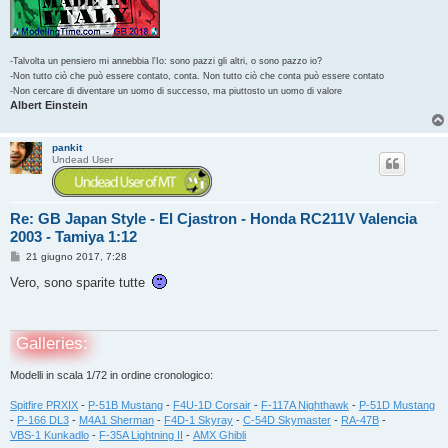
-Talvolta un pensiero mi annebbia l'Io: sono pazzi gli altri, o sono pazzo io?
-Non tutto ciò che può essere contato, conta. Non tutto ciò che conta può essere contato
-Non cercare di diventare un uomo di successo, ma piuttosto un uomo di valore
Albert Einstein
pankit
Undead User
Re: GB Japan Style - El Cjastron - Honda RC211V Valencia
2003 - Tamiya 1:12
M
21 giugno 2017, 7:28
e
s
Vero, sono sparite tutte
s
a
g
g
Galleries:
i
o
Modelli in scala 1/72 in ordine cronologico:
Spitfire PRXIX
-
P-51B Mustang
-
F4U-1D Corsair
-
F-117A Nighthawk
-
P-51D Mustang
-
P-166 DL3
-
M4A1 Sherman
-
F4D-1 Skyray
-
C-54D Skymaster
-
RA-47B
-
VBS-1 Kunkadlo
-
F-35A Lightning II
-
AMX Ghibli