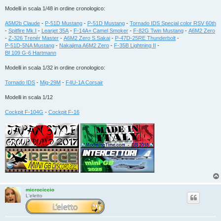
Modelli in scala 1/48 in ordine cronologico:
A5M2b Claude
-
P-51D Mustang
-
P-51D Mustang
-
Tornado IDS Special color RSV 60th
-
Spitfire Mk.I
-
Learjet 35A
-
F-14A+ Camel Smoker
-
F-82G Twin Mustang
-
A6M2 Zero
-
Z-326 Trenér Master
-
A6M2 Zero S.Sakai
-
P-47D-25RE Thunderbolt
-
P-51D-5NA Mustang
-
Nakajima A6M2 Zero
-
F-35B Lightning II
-
Bf 109 G-6 Hartmann
Modelli in scala 1/32 in ordine cronologico:
Tornado IDS
-
Mig-29M
-
F4U-1A Corsair
Modelli in scala 1/12
Cockpit F-104G
-
Cockpit F-16
microciccio
L'eletto