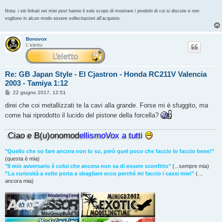
Nota: i siti linkati nei miei
post
hanno il solo scopo di mostrare i prodotti di cui si discute e non
vogliono in alcun modo essere sollecitazioni all'acquisto.
Bonovox
L'eletto
Re: GB Japan Style - El Cjastron - Honda RC211V Valencia
2003 - Tamiya 1:12
M
22 giugno 2017, 12:51
e
s
direi che coi metallizzati te la cavi alla grande. Forse mi è sfuggito, ma
s
come hai riprodotto il lucido del pistone della forcella?
a
g
g
Ciao e B(u)onomod
ellismoVox a tutti
i
o
"Quello che so fare ancora non lo so, però quel poco che faccio lo faccio bene!"
(questa è mia)
"Il mio avversario è colui che ancora non sa di essere sconfitto"
(...sempre mia)
”La curiosità a volte porta a sbagliare ecco perché mi faccio i caxxi miei”
(…
ancora mia)