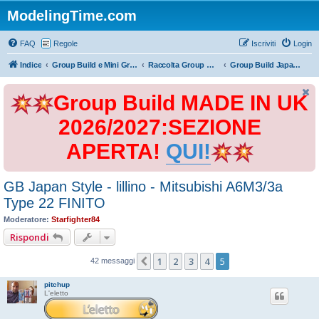
ModelingTime.com
FAQ
Regole
Iscriviti
Login
Indice
Group Build e Mini Group Build
Raccolta Group Build
Group Build Japan Style 2017
Group Build MADE IN UK
2026/2027:SEZIONE
APERTA!
QUI!
GB Japan Style - lillino - Mitsubishi A6M3/3a
Type 22 FINITO
Moderatore:
Starfighter84
Rispondi
1
2
3
4
5
Precedente
42 messaggi
pitchup
L'eletto