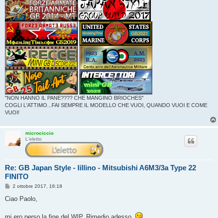
"NON HANNO IL PANE???? CHE MANGINO BRIOCHES"
COGLI L'ATTIMO...FAI SEMPRE IL MODELLO CHE VUOI, QUANDO VUOI E COME
VUOI!
microciccio
L'eletto
Re: GB Japan Style - lillino - Mitsubishi A6M3/3a Type 22
FINITO
M
2 ottobre 2017, 16:18
e
s
Ciao Paolo,
s
a
g
mi ero perso la fine del WIP. Rimedio adesso.