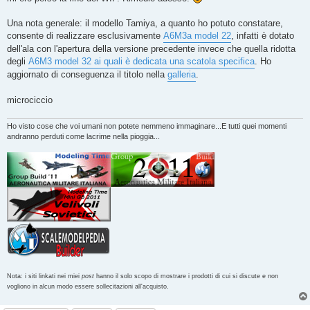
g
i
o
Una nota generale: il modello Tamiya, a quanto ho potuto constatare,
consente di realizzare esclusivamente
A6M3a model 22
, infatti è dotato
dell'ala con l'apertura della versione precedente invece che quella ridotta
degli
A6M3 model 32 ai quali è dedicata una scatola specifica
. Ho
aggiornato di conseguenza il titolo nella
galleria
.
microciccio
Ho visto cose che voi umani non potete nemmeno immaginare...E tutti quei momenti
andranno perduti come lacrime nella pioggia...
Nota: i siti linkati nei miei
post
hanno il solo scopo di mostrare i prodotti di cui si discute e non
vogliono in alcun modo essere sollecitazioni all'acquisto.