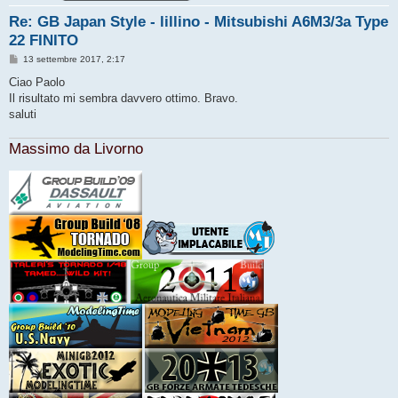
Re: GB Japan Style - lillino - Mitsubishi A6M3/3a Type
22 FINITO
M
13 settembre 2017, 2:17
e
s
Ciao Paolo
s
Il risultato mi sembra davvero ottimo. Bravo.
a
g
saluti
g
i
o
Massimo da Livorno