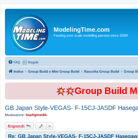
ModelingTime.com
Feeding your scale modelling passion since 2008!
FAQ
Regole
Indice
Group Build e Mini Group Build
Raccolta Group Build
Group Bu
Group Build 
GB Japan Style-VEGAS- F-15CJ-JASDF Hasega
Moderatore:
Starfighter84
Rispondi
Re: GB Japan Style-VEGAS- F-15CJ-JASDF Hasegawa