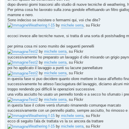
a
g
dopo diversi giorni trascorsi allo studio di nuove tecniche di weathering, h
g
Per prima cosa ho lavorato sulla zona gondole effettuando un filtro giallog
i
o
marrone e nero.
Sono indeciso se insistere o fermarmi qui, voi che dite?
Weathering f-15
by
michele serra
, su Flickr
eccoci invece alle tecniche nuove, si tratta di una sorta di postshading ma
per prima cosa mi sono munito dei seguenti pennelli
Test2
by
michele serra
, su Flickr
successivamente ho preparato un lavaggio d olio mixando un grigio payne 
Test2
by
michele serra
, su Flickr
poi ho applicato il lavaggio a punti su lacune pannellature
Test2
by
michele serra
, su Flickr
in questa fase si puo decidere quanto olore mettere in base all'effetto fin
successivamente ho atteso l'asciugatura del lavaggio, diciamo alcuni minut
troppo rendendo poi difficili le operazioni successive.
una volta asciutto ho usato un pennello tondo e a secco ho sfumato i pre
Test2
by
michele serra
, su Flickr
in questa fase il colore verrà sfumato rimanendo comunque marcato
successivamente con un pennello piatto, sempre asciutto, ho rimosso e sfu
Weathering f-15
by
michele serra
, su Flickr
ecco di seguito l'ala dx trattata vs la sx ancora da trattare
Weathering f-15
by
michele serra
, su Flickr