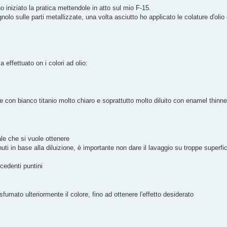
o iniziato la pratica mettendole in atto sul mio F-15.
nolo sulle parti metallizzate, una volta asciutto ho applicato le colature d'ol
 effettuato on i colori ad olio:
con bianco titanio molto chiaro e soprattutto molto diluito con enamel thinn
ale che si vuole ottenere
i in base alla diluizione, è importante non dare il lavaggio su troppe superfic
cedenti puntini
mato ulteriormente il colore, fino ad ottenere l'effetto desiderato