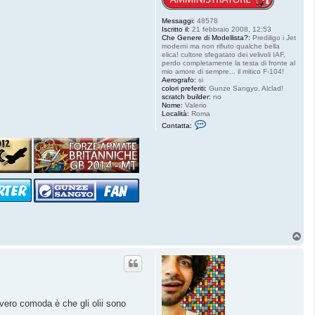
Messaggi:
48578
Iscritto il:
21 febbraio 2008, 12:53
Che Genere di Modellista?:
Prediligo i Jet
moderni ma non rifiuto qualche bella
elica! cultore sfegatato dei velivoli IAF,
perdo completamente la testa di fronte al
mio amore di sempre... il mitico F-104!
Aerografo:
si
colori preferiti:
Gunze Sangyo, Alclad!
scratch builder:
no
Nome:
Valerio
Località:
Roma
C
Contatta:
o
n
t
a
t
t
a
S
t
a
r
f
i
T
g
o
h
p
t
e
r
8
4
vvero comoda è che gli olii sono