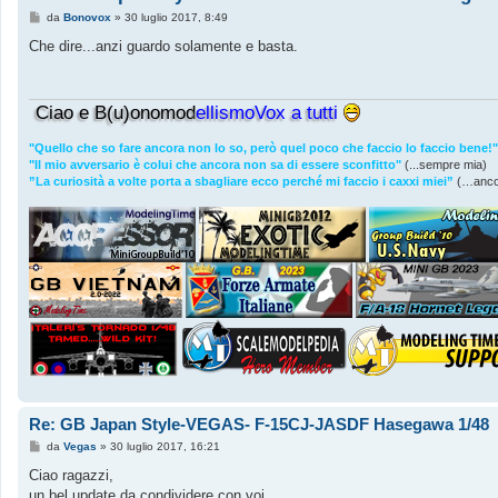
M
da
Bonovox
»
30 luglio 2017, 8:49
e
s
Che dire...anzi guardo solamente e basta.
s
a
g
g
Ciao e B(u)onomod
ellismoVox a tutti
i
o
"Quello che so fare ancora non lo so, però quel poco che faccio lo faccio bene!"
"Il mio avversario è colui che ancora non sa di essere sconfitto"
(...sempre mia)
”La curiosità a volte porta a sbagliare ecco perché mi faccio i caxxi miei”
(…anco
Re: GB Japan Style-VEGAS- F-15CJ-JASDF Hasegawa 1/48
M
da
Vegas
»
30 luglio 2017, 16:21
e
s
Ciao ragazzi,
s
un bel update da condividere con voi,