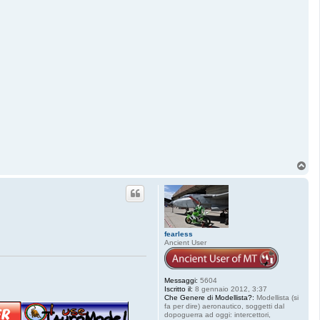
T
o
p
fearless
Ancient User
Messaggi:
5604
Iscritto il:
8 gennaio 2012, 3:37
Che Genere di Modellista?:
Modellista (si
fa per dire) aeronautico, soggetti dal
dopoguerra ad oggi: intercettori,