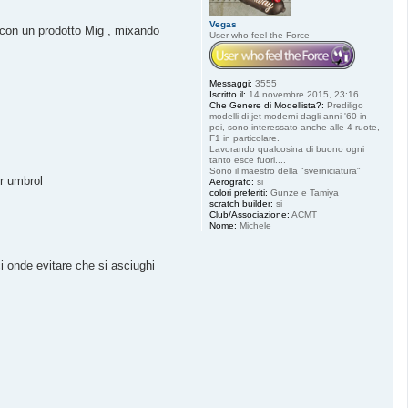
Vegas
io con un prodotto Mig , mixando
User who feel the Force
Messaggi:
3555
Iscritto il:
14 novembre 2015, 23:16
Che Genere di Modellista?:
Prediligo
modelli di jet moderni dagli anni '60 in
poi, sono interessato anche alle 4 ruote,
F1 in particolare.
Lavorando qualcosina di buono ogni
tanto esce fuori....
Sono il maestro della "sverniciatura"
er umbrol
Aerografo:
si
colori preferiti:
Gunze e Tamiya
scratch builder:
si
Club/Associazione:
ACMT
Nome:
Michele
i onde evitare che si asciughi