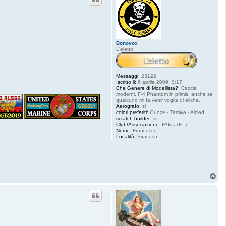
Bonovox
L'eletto
Messaggi:
23122
Iscritto il:
6 aprile 2009, 0:17
Che Genere di Modellista?:
Caccia
moderni, F-4 Phantom in primis, anche se
qualcuno mi fa venir voglia di eliche.
Aerografo:
si
colori preferiti:
Gunze - Tamiya - Alclad
scratch builder:
si
Club/Associazione:
FAIdaTE :)
Nome:
Francesco
Località:
Siracusa
T
o
p