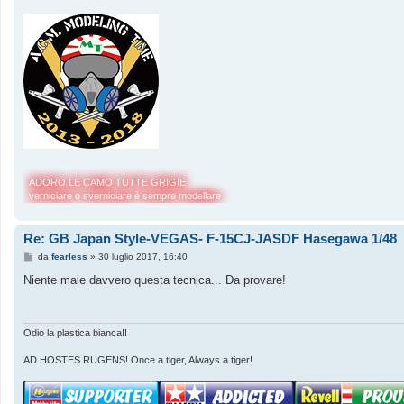
ADORO LE CAMO TUTTE GRIGIE
verniciare o sverniciare è sempre modellare
Re: GB Japan Style-VEGAS- F-15CJ-JASDF Hasegawa 1/48
M
da
fearless
»
30 luglio 2017, 16:40
e
s
Niente male davvero questa tecnica... Da provare!
s
a
g
g
i
Odio la plastica bianca!!
o
AD HOSTES RUGENS! Once a tiger, Always a tiger!