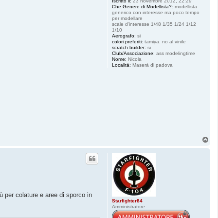
Iscritto il:
23 novembre 2012, 22:29
Che Genere di Modellista?:
modellista
generico con interesse ma poco tempo
per modellare
scale d'interesse 1/48 1/35 1/24 1/12
1/10
Aerografo:
si
colori preferiti:
tamiya. no al vinile
scratch builder:
si
Club/Associazione:
ass modelingtime
Nome:
Nicola
Località:
Maserà di padova
T
o
p
ù per colature e aree di sporco in
Starfighter84
Amministratore