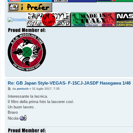
Re: GB Japan Style-VEGAS- F-15CJ-JASDF Hasegawa 1/48
M
da
ponisch
»
31 luglio 2017, 7:35
e
s
Interessante la tecnica.
s
Il filtro della prima foto la lascerei così.
a
g
Un buon lavoro .
g
Bravo
i
o
Nicola