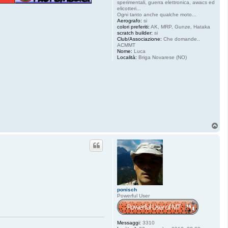
sperimentali, guerra elettronica, awacs ed
elicotteri...
Ogni tanto anche qualche moto...
Aerografo:
si
colori preferiti:
AK, MRP, Gunze, Hataka
scratch builder:
si
Club/Associazione:
Che domande..
ACMMT
Nome:
Luca
Località:
Briga Novarese (NO)
T
o
p
ponisch
Powerful User
Messaggi:
3310