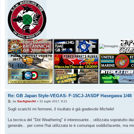
Re: GB Japan Style-VEGAS- F-15CJ-JASDF Hasegawa 1/48
M
da
Starfighter84
»
31 luglio 2017, 8:21
e
s
Sugli scarichi mi fermerei, il risultato è già gradevole Michele!
s
a
g
La tecnica del "Dot Weathering" è interessante... utilizzata sopratutto dai
g
generale... per come l'hai utilizzata te è comunque soddisfacente, ma mi
i
o