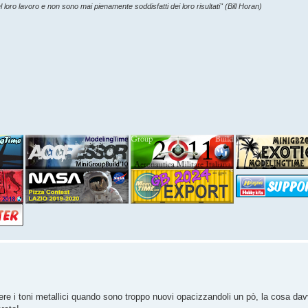
l loro lavoro e non sono mai pienamente soddisfatti dei loro risultati" (Bill Horan)
nere i toni metallici quando sono troppo nuovi opacizzandoli un pò, la cosa da