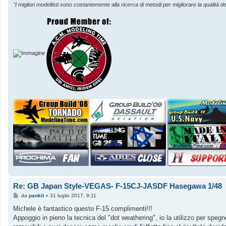
"I migliori modellisti sono costantemente alla ricerca di metodi per migliorare la qualità de
Re: GB Japan Style-VEGAS- F-15CJ-JASDF Hasegawa 1/48
M
da
pankit
»
31 luglio 2017, 9:11
e
s
Michele è fantastico questo F-15 complimenti!!!
s
Appoggio in pieno la tecnica del "dot weathering", io la utilizzo per speg
a
g