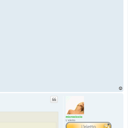
T
o
p
microciccio
L'eletto