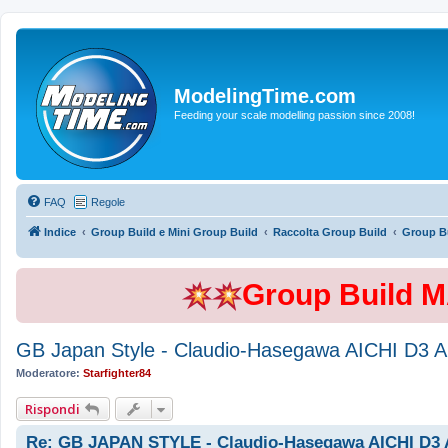
ModelingTime.com
Feeding your scale modelling passion since 2008!
FAQ
Regole
Indice
Group Build e Mini Group Build
Raccolta Group Build
Group Bu
Group Build 
GB Japan Style - Claudio-Hasegawa AICHI D3 
Moderatore:
Starfighter84
Rispondi
Re: GB JAPAN STYLE - Claudio-Hasegawa AICHI D3