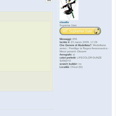
claudio
Supreme User
Messaggi:
656
Iscritto il:
23 marzo 2009, 17:26
Che Genere di Modellista?:
Modellismo
aereo : Prediligo la Regea Aereonautica -
Mezzi pesanti -Diorami
Aerografo:
si
colori preferiti:
LIFECOLOR-GUNZE
SANGYO
scratch builder:
no
Località:
Chiusi (SI)