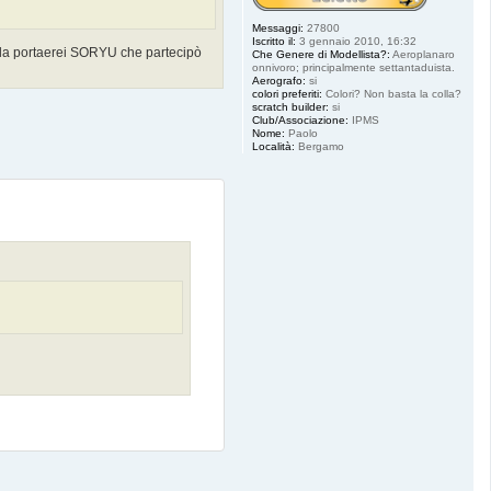
Messaggi:
27800
Iscritto il:
3 gennaio 2010, 16:32
ella portaerei SORYU che partecipò
Che Genere di Modellista?:
Aeroplanaro
onnivoro; principalmente settantaduista.
Aerografo:
si
colori preferiti:
Colori? Non basta la colla?
scratch builder:
si
Club/Associazione:
IPMS
Nome:
Paolo
Località:
Bergamo