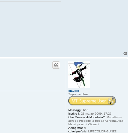
T
o
p
claudio
Supreme User
Messaggi:
656
Iscritto il:
23 marzo 2009, 17:26
Che Genere di Modellista?:
Modellismo
aereo : Prediligo la Regea Aereonautica -
Mezzi pesanti -Diorami
Aerografo:
si
colori preferiti:
LIFECOLOR-GUNZE