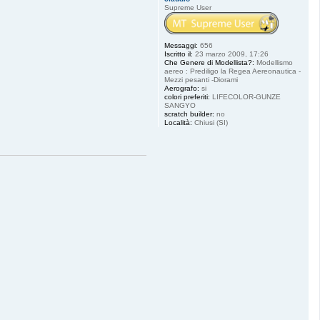
Supreme User
Messaggi:
656
Iscritto il:
23 marzo 2009, 17:26
Che Genere di Modellista?:
Modellismo
aereo : Prediligo la Regea Aereonautica -
Mezzi pesanti -Diorami
Aerografo:
si
colori preferiti:
LIFECOLOR-GUNZE
SANGYO
scratch builder:
no
Località:
Chiusi (SI)