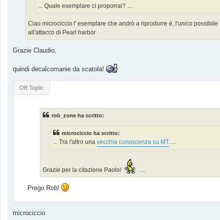
o
... Quale esemplare ci proporrai? ...
Ciao microciccio l' esemplare che andrò a riprodurre è, l'unico possibi
all'attacco di Pearl harbor
Grazie Claudio,
quindi decalcomanie da scatola!
Off Topic
rob_zone ha scritto:
microciccio ha scritto:
... Tra l'altro una
vecchia conoscenza su MT
. ...
Grazie per la citazione Paolo!
...
Prego Rob!
microciccio