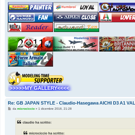
>>>>>MY GALLERY<<<<
Re: GB JAPAN STYLE - Claudio-Hasegawa AICHI D3 A1 VA
M
da
microciccio
»
1 dicembre 2016, 21:28
e
s
s
claudio ha scritto:
a
g
g
microciccio ha scritto:
i