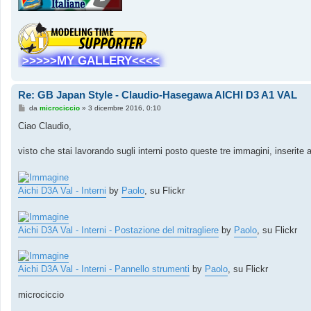
>>>>>MY GALLERY<<<<
Re: GB Japan Style - Claudio-Hasegawa AICHI D3 A1 VAL
M
da
microciccio
»
3 dicembre 2016, 0:10
e
s
Ciao Claudio,
s
a
g
visto che stai lavorando sugli interni posto queste tre immagini, inserite 
g
i
o
Aichi D3A Val - Interni
by
Paolo
, su Flickr
Aichi D3A Val - Interni - Postazione del mitragliere
by
Paolo
, su Flickr
Aichi D3A Val - Interni - Pannello strumenti
by
Paolo
, su Flickr
microciccio