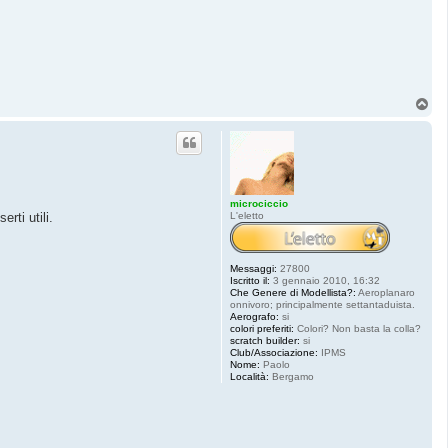
T
o
p
microciccio
L'eletto
rti utili.
Messaggi:
27800
Iscritto il:
3 gennaio 2010, 16:32
Che Genere di Modellista?:
Aeroplanaro
onnivoro; principalmente settantaduista.
Aerografo:
si
colori preferiti:
Colori? Non basta la colla?
scratch builder:
si
Club/Associazione:
IPMS
Nome:
Paolo
Località:
Bergamo