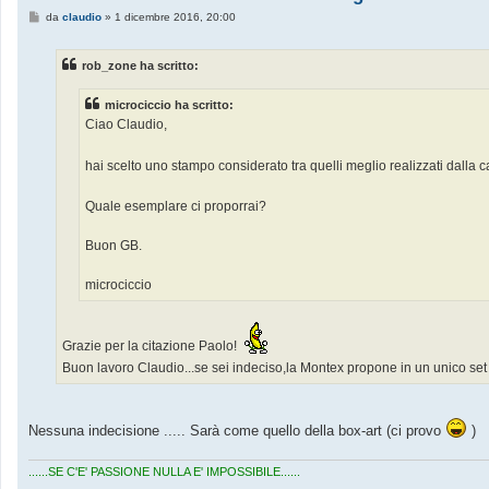
M
da
claudio
»
1 dicembre 2016, 20:00
e
s
s
rob_zone ha scritto:
a
g
g
microciccio ha scritto:
i
o
Ciao Claudio,
hai scelto uno stampo considerato tra quelli meglio realizzati dalla
Quale esemplare ci proporrai?
Buon GB.
microciccio
Grazie per la citazione Paolo!
Buon lavoro Claudio...se sei indeciso,la Montex propone in un unico set
Nessuna indecisione ..... Sarà come quello della box-art (ci provo
)
......SE C'E' PASSIONE NULLA E' IMPOSSIBILE......