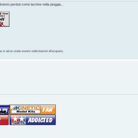
anno perduti come lacrime nella pioggia...
no in alcun modo essere sollecitazioni all'acquisto.