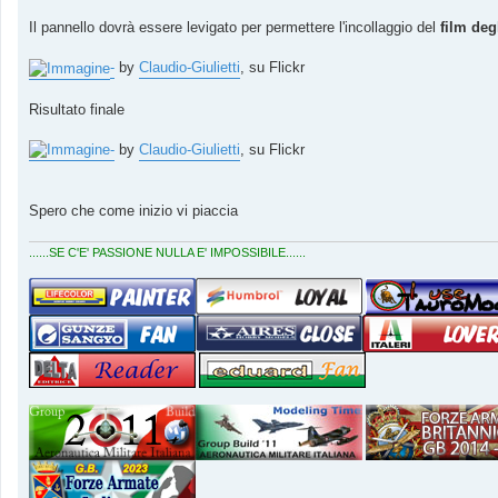
i
o
Il pannello dovrà essere levigato per permettere l'incollaggio del
film deg
-
by
Claudio-Giulietti
, su Flickr
Risultato finale
-
by
Claudio-Giulietti
, su Flickr
Spero che come inizio vi piaccia
......SE C'E' PASSIONE NULLA E' IMPOSSIBILE......