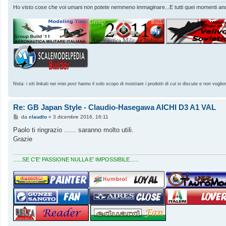
Ho visto cose che voi umani non potete nemmeno immaginare...E tutti quei momenti andr
Nota: i siti linkati nei miei
post
hanno il solo scopo di mostrare i prodotti di cui si discute e non voglio
Re: GB Japan Style - Claudio-Hasegawa AICHI D3 A1 VAL
M
da
claudio
»
3 dicembre 2016, 16:11
e
s
Paolo ti ringrazio ...... saranno molto utili.
s
Grazie
a
g
g
i
......SE C'E' PASSIONE NULLA E' IMPOSSIBILE......
o