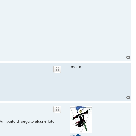
T
o
p
ROGER
T
o
p
i riporto di seguito alcune foto
claudio