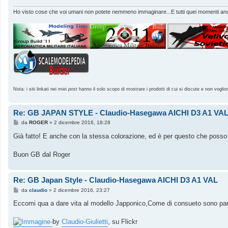
Ho visto cose che voi umani non potete nemmeno immaginare...E tutti quei momenti andr
Nota: i siti linkati nei miei
post
hanno il solo scopo di mostrare i prodotti di cui si discute e non voglio
Re: GB JAPAN STYLE - Claudio-Hasegawa AICHI D3 A1 VA
M
da
ROGER
»
2 dicembre 2016, 18:28
e
s
Già fatto! E anche con la stessa colorazione, ed è per questo che posso 
s
a
g
Buon GB dal Roger
g
i
o
Re: GB Japan Style - Claudio-Hasegawa AICHI D3 A1 VAL
M
da
claudio
»
2 dicembre 2016, 23:27
e
s
Eccomi qua a dare vita al modello Japponico,Come di consueto sono partito
s
a
g
-
by
Claudio-Giulietti
, su Flickr
g