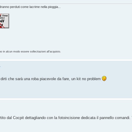
anno perduti come lacrime nella pioggia...
no in alcun modo essere sollecitazioni all'acquisto.
L
dirti che sarà una roba piacevole da fare, un kit no problem
 dal Cocpit dettagliando con la fotoincisione dedicata il pannello comandi. V