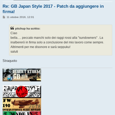
Re: GB Japan Style 2017 - Patch da aggiungere in
firma!
M
11 ottobre 2016, 12:01
e
s
s
pitchup ha scritto:
a
g
Ciao
g
bella..... peccato manchi solo dei raggi rossi alla "sundowners" . La
i
o
inalbererò in firma solo a conclusione del mio lavoro come sempre.
Altrimenti per me disonore e sarà seppuku!
saluti
Straquoto