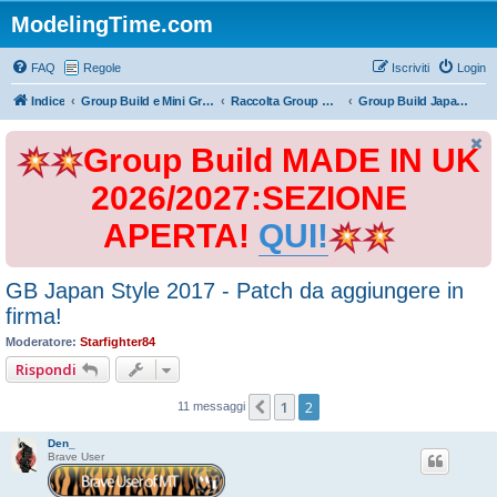
ModelingTime.com
FAQ
Regole
Iscriviti
Login
Indice
Group Build e Mini Group Build
Raccolta Group Build
Group Build Japan Style 2017
Group Build MADE IN UK
2026/2027:SEZIONE
APERTA!
QUI!
GB Japan Style 2017 - Patch da aggiungere in
firma!
Moderatore:
Starfighter84
Rispondi
1
2
Precedente
11 messaggi
Den_
Brave User