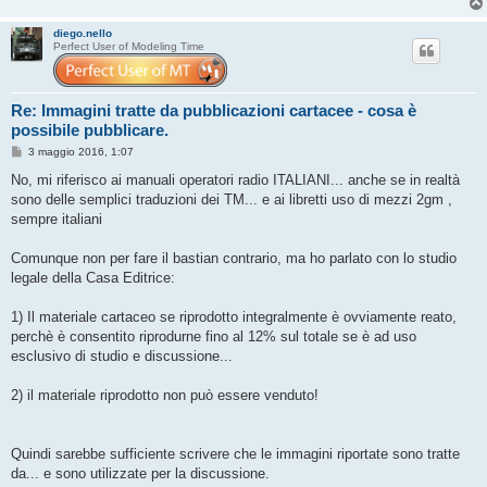
diego.nello
Perfect User of Modeling Time
Re: Immagini tratte da pubblicazioni cartacee - cosa è
possibile pubblicare.
M
3 maggio 2016, 1:07
e
s
No, mi riferisco ai manuali operatori radio ITALIANI... anche se in realtà
s
sono delle semplici traduzioni dei TM... e ai libretti uso di mezzi 2gm ,
a
g
sempre italiani
g
i
o
Comunque non per fare il bastian contrario, ma ho parlato con lo studio
legale della Casa Editrice:
1) Il materiale cartaceo se riprodotto integralmente è ovviamente reato,
perchè è consentito riprodurne fino al 12% sul totale se è ad uso
esclusivo di studio e discussione...
2) il materiale riprodotto non può essere venduto!
Quindi sarebbe sufficiente scrivere che le immagini riportate sono tratte
da... e sono utilizzate per la discussione.