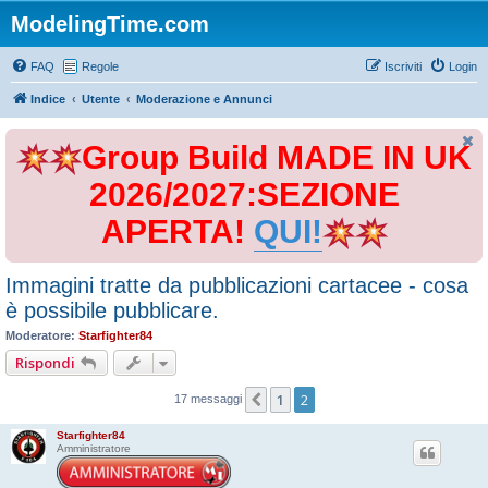
ModelingTime.com
FAQ
Regole
Iscriviti
Login
Indice
Utente
Moderazione e Annunci
Group Build MADE IN UK
2026/2027:SEZIONE
APERTA!
QUI!
Immagini tratte da pubblicazioni cartacee - cosa
è possibile pubblicare.
Moderatore:
Starfighter84
Rispondi
1
2
Precedente
17 messaggi
Starfighter84
Amministratore