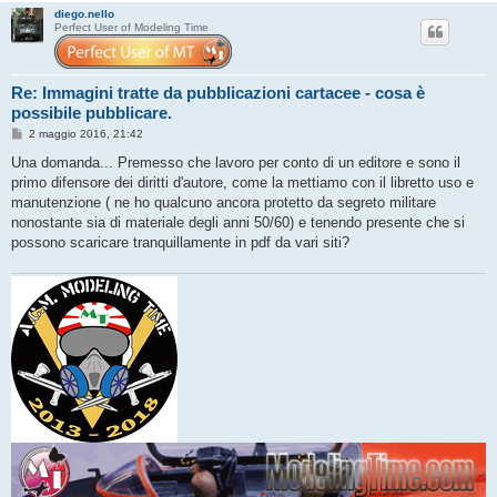
diego.nello
Perfect User of Modeling Time
Re: Immagini tratte da pubblicazioni cartacee - cosa è
possibile pubblicare.
M
2 maggio 2016, 21:42
e
s
Una domanda... Premesso che lavoro per conto di un editore e sono il
s
primo difensore dei diritti d'autore, come la mettiamo con il libretto uso e
a
g
manutenzione ( ne ho qualcuno ancora protetto da segreto militare
g
nonostante sia di materiale degli anni 50/60) e tenendo presente che si
i
o
possono scaricare tranquillamente in pdf da vari siti?