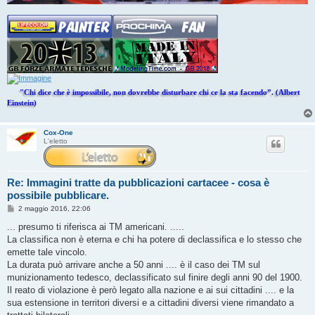
"Chi dice che è impossibile, non dovrebbe disturbare chi ce la sta facendo”. (Albert
Einstein)
Cox-One
L'eletto
Re: Immagini tratte da pubblicazioni cartacee - cosa è
possibile pubblicare.
M
2 maggio 2016, 22:06
e
s
... presumo ti riferisca ai TM americani. .....
s
La classifica non è eterna e chi ha potere di declassifica e lo stesso che
a
g
emette tale vincolo.
g
La durata può arrivare anche a 50 anni .... è il caso dei TM sul
i
o
munizionamento tedesco, declassificato sul finire degli anni 90 del 1900.
Il reato di violazione è però legato alla nazione e ai sui cittadini .... e la
sua estensione in territori diversi e a cittadini diversi viene rimandato a