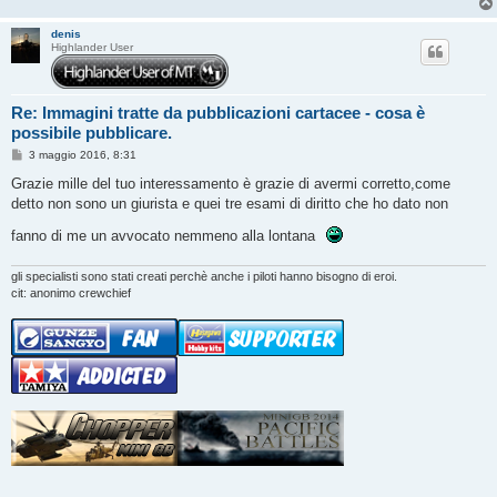
denis
Highlander User
Re: Immagini tratte da pubblicazioni cartacee - cosa è
possibile pubblicare.
M
3 maggio 2016, 8:31
e
s
Grazie mille del tuo interessamento è grazie di avermi corretto,come
s
detto non sono un giurista e quei tre esami di diritto che ho dato non
a
g
fanno di me un avvocato nemmeno alla lontana
g
i
o
gli specialisti sono stati creati perchè anche i piloti hanno bisogno di eroi.
cit: anonimo crewchief