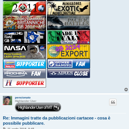
pensionato
Highlander User
Re: Immagini tratte da pubblicazioni cartacee - cosa è
possibile pubblicare.
M
11 aprile 2016, 9:45