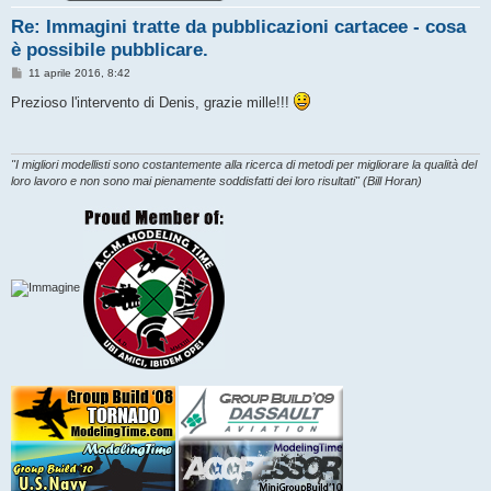
Re: Immagini tratte da pubblicazioni cartacee - cosa
è possibile pubblicare.
M
11 aprile 2016, 8:42
e
s
Prezioso l'intervento di Denis, grazie mille!!!
s
a
g
g
i
"I migliori modellisti sono costantemente alla ricerca di metodi per migliorare la qualità del
o
loro lavoro e non sono mai pienamente soddisfatti dei loro risultati" (Bill Horan)