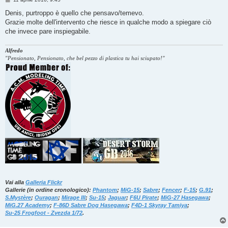
e
s
Denis, purtroppo è quello che pensavo/temevo.
s
Grazie molte dell'intervento che riesce in qualche modo a spiegare ciò
a
g
che invece pare inspiegabile.
g
i
o
Alfredo
"Pensionato, Pensionato, che bel pezzo di plastica tu hai sciupato!"
Vai alla
Galleria Flickr
Gallerie (in ordine cronologico):
Phantom
;
MiG-15
;
Sabre
;
Fencer
;
F-15
;
G.91
;
S.Mystère
;
Ouragan
;
Mirage III
;
Su-15
;
Jaguar
;
F6U Pirate
;
MiG-27 Hasegawa
;
MiG.27 Academy
;
F-86D Sabre Dog Hasegawa
;
F4D-1 Skyray Tamiya
;
Su-25 Frogfoot - Zvezda 1/72
.