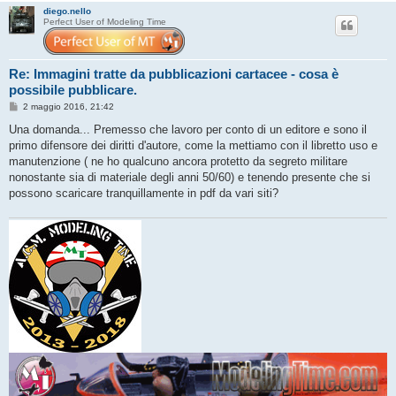
diego.nello
Perfect User of Modeling Time
Re: Immagini tratte da pubblicazioni cartacee - cosa è
possibile pubblicare.
M
2 maggio 2016, 21:42
e
s
Una domanda... Premesso che lavoro per conto di un editore e sono il
s
primo difensore dei diritti d'autore, come la mettiamo con il libretto uso e
a
g
manutenzione ( ne ho qualcuno ancora protetto da segreto militare
g
nonostante sia di materiale degli anni 50/60) e tenendo presente che si
i
o
possono scaricare tranquillamente in pdf da vari siti?