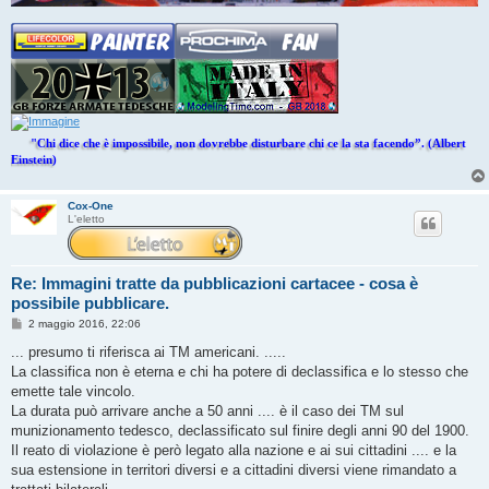
"Chi dice che è impossibile, non dovrebbe disturbare chi ce la sta facendo”. (Albert
Einstein)
Cox-One
L'eletto
Re: Immagini tratte da pubblicazioni cartacee - cosa è
possibile pubblicare.
M
2 maggio 2016, 22:06
e
s
... presumo ti riferisca ai TM americani. .....
s
La classifica non è eterna e chi ha potere di declassifica e lo stesso che
a
g
emette tale vincolo.
g
La durata può arrivare anche a 50 anni .... è il caso dei TM sul
i
o
munizionamento tedesco, declassificato sul finire degli anni 90 del 1900.
Il reato di violazione è però legato alla nazione e ai sui cittadini .... e la
sua estensione in territori diversi e a cittadini diversi viene rimandato a