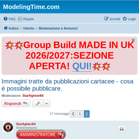
ModelingTime.com
FAQ
Regole
Iscriviti
Login
Indice
Utente
Moderazione e Annunci
Group Build MADE IN UK
2026/2027:SEZIONE
APERTA!
QUI!
Immagini tratte da pubblicazioni cartacee - cosa
è possibile pubblicare.
Moderatore:
Starfighter84
Rispondi
1
2
Precedente
17 messaggi
Starfighter84
Amministratore