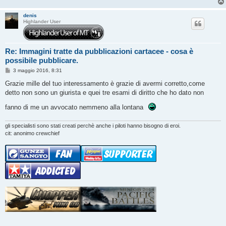
denis
Highlander User
Re: Immagini tratte da pubblicazioni cartacee - cosa è
possibile pubblicare.
M
3 maggio 2016, 8:31
e
s
Grazie mille del tuo interessamento è grazie di avermi corretto,come
s
detto non sono un giurista e quei tre esami di diritto che ho dato non
a
g
fanno di me un avvocato nemmeno alla lontana
g
i
o
gli specialisti sono stati creati perchè anche i piloti hanno bisogno di eroi.
cit: anonimo crewchief