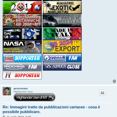
pensionato
Highlander User
Re: Immagini tratte da pubblicazioni cartacee - cosa è
possibile pubblicare.
M
11 aprile 2016, 9:45