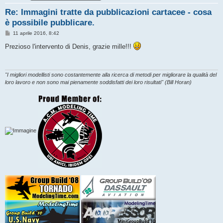
Re: Immagini tratte da pubblicazioni cartacee - cosa
è possibile pubblicare.
M
11 aprile 2016, 8:42
e
s
Prezioso l'intervento di Denis, grazie mille!!!
s
a
g
g
i
"I migliori modellisti sono costantemente alla ricerca di metodi per migliorare la qualità del
o
loro lavoro e non sono mai pienamente soddisfatti dei loro risultati" (Bill Horan)