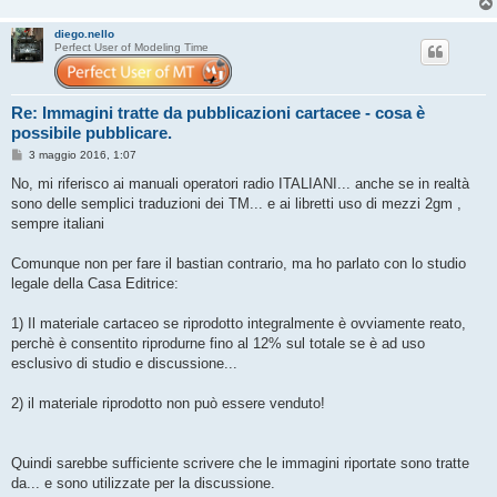
diego.nello
Perfect User of Modeling Time
Re: Immagini tratte da pubblicazioni cartacee - cosa è
possibile pubblicare.
M
3 maggio 2016, 1:07
e
s
No, mi riferisco ai manuali operatori radio ITALIANI... anche se in realtà
s
sono delle semplici traduzioni dei TM... e ai libretti uso di mezzi 2gm ,
a
g
sempre italiani
g
i
o
Comunque non per fare il bastian contrario, ma ho parlato con lo studio
legale della Casa Editrice:
1) Il materiale cartaceo se riprodotto integralmente è ovviamente reato,
perchè è consentito riprodurne fino al 12% sul totale se è ad uso
esclusivo di studio e discussione...
2) il materiale riprodotto non può essere venduto!
Quindi sarebbe sufficiente scrivere che le immagini riportate sono tratte
da... e sono utilizzate per la discussione.