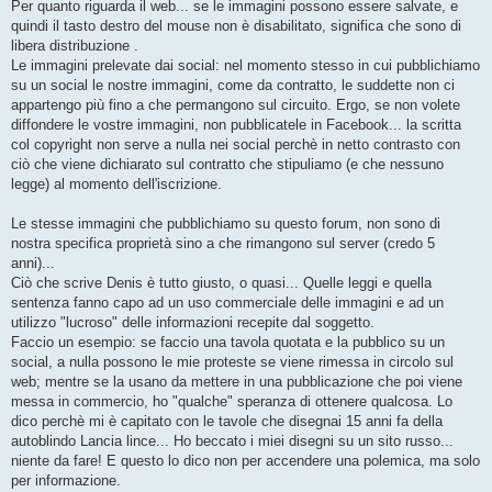
Per quanto riguarda il web... se le immagini possono essere salvate, e
quindi il tasto destro del mouse non è disabilitato, significa che sono di
libera distribuzione .
Le immagini prelevate dai social: nel momento stesso in cui pubblichiamo
su un social le nostre immagini, come da contratto, le suddette non ci
appartengo più fino a che permangono sul circuito. Ergo, se non volete
diffondere le vostre immagini, non pubblicatele in Facebook... la scritta
col copyright non serve a nulla nei social perchè in netto contrasto con
ciò che viene dichiarato sul contratto che stipuliamo (e che nessuno
legge) al momento dell'iscrizione.
Le stesse immagini che pubblichiamo su questo forum, non sono di
nostra specifica proprietà sino a che rimangono sul server (credo 5
anni)...
Ciò che scrive Denis è tutto giusto, o quasi... Quelle leggi e quella
sentenza fanno capo ad un uso commerciale delle immagini e ad un
utilizzo "lucroso" delle informazioni recepite dal soggetto.
Faccio un esempio: se faccio una tavola quotata e la pubblico su un
social, a nulla possono le mie proteste se viene rimessa in circolo sul
web; mentre se la usano da mettere in una pubblicazione che poi viene
messa in commercio, ho "qualche" speranza di ottenere qualcosa. Lo
dico perchè mi è capitato con le tavole che disegnai 15 anni fa della
autoblindo Lancia lince... Ho beccato i miei disegni su un sito russo...
niente da fare! E questo lo dico non per accendere una polemica, ma solo
per informazione.