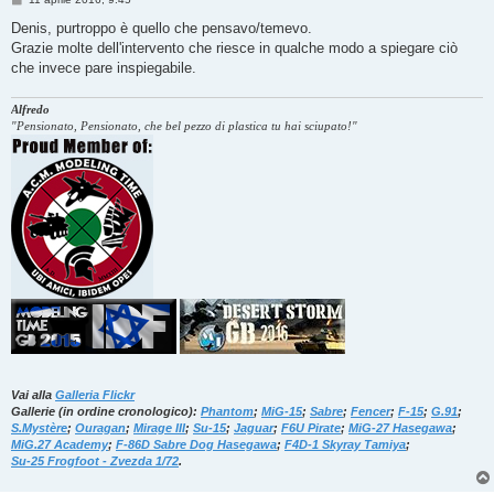
e
s
Denis, purtroppo è quello che pensavo/temevo.
s
Grazie molte dell'intervento che riesce in qualche modo a spiegare ciò
a
g
che invece pare inspiegabile.
g
i
o
Alfredo
"Pensionato, Pensionato, che bel pezzo di plastica tu hai sciupato!"
Vai alla
Galleria Flickr
Gallerie (in ordine cronologico):
Phantom
;
MiG-15
;
Sabre
;
Fencer
;
F-15
;
G.91
;
S.Mystère
;
Ouragan
;
Mirage III
;
Su-15
;
Jaguar
;
F6U Pirate
;
MiG-27 Hasegawa
;
MiG.27 Academy
;
F-86D Sabre Dog Hasegawa
;
F4D-1 Skyray Tamiya
;
Su-25 Frogfoot - Zvezda 1/72
.