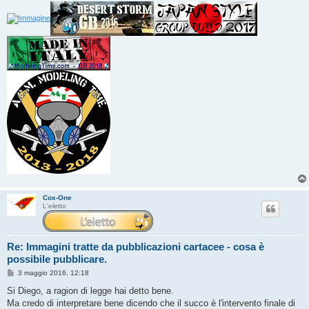
Cox-One
L'eletto
Re: Immagini tratte da pubblicazioni cartacee - cosa è
possibile pubblicare.
M
3 maggio 2016, 12:18
e
s
Si Diego, a ragion di legge hai detto bene.
s
Ma credo di interpretare bene dicendo che il succo è l'intervento finale di
a