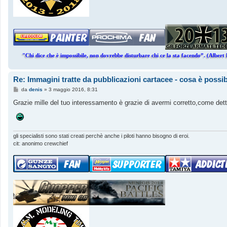
"Chi dice che è impossibile, non dovrebbe disturbare chi ce la sta facendo”. (Albert 
Re: Immagini tratte da pubblicazioni cartacee - cosa è possib
M
da
denis
»
3 maggio 2016, 8:31
e
s
Grazie mille del tuo interessamento è grazie di avermi corretto,come det
s
a
g
g
i
gli specialisti sono stati creati perchè anche i piloti hanno bisogno di eroi.
o
cit: anonimo crewchief