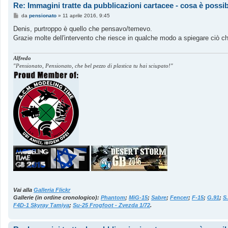
Re: Immagini tratte da pubblicazioni cartacee - cosa è possib
M
da
pensionato
»
11 aprile 2016, 9:45
e
s
Denis, purtroppo è quello che pensavo/temevo.
s
Grazie molte dell'intervento che riesce in qualche modo a spiegare ciò ch
a
g
g
i
Alfredo
o
"Pensionato, Pensionato, che bel pezzo di plastica tu hai sciupato!"
Vai alla
Galleria Flickr
Gallerie (in ordine cronologico):
Phantom
;
MiG-15
;
Sabre
;
Fencer
;
F-15
;
G.91
;
S
F4D-1 Skyray Tamiya
;
Su-25 Frogfoot - Zvezda 1/72
.