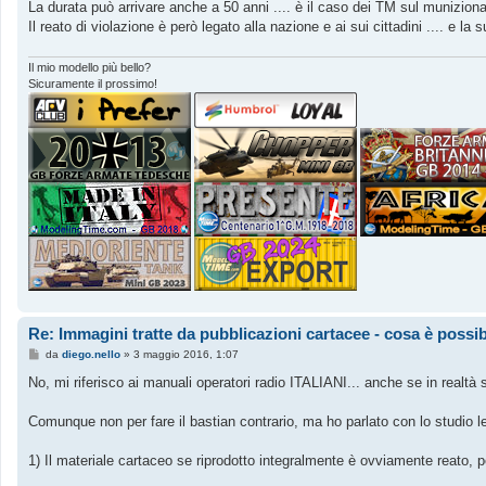
g
La durata può arrivare anche a 50 anni .... è il caso dei TM sul muniziona
g
Il reato di violazione è però legato alla nazione e ai sui cittadini .... e la s
i
o
Il mio modello più bello?
Sicuramente il prossimo!
Re: Immagini tratte da pubblicazioni cartacee - cosa è possib
M
da
diego.nello
»
3 maggio 2016, 1:07
e
s
No, mi riferisco ai manuali operatori radio ITALIANI... anche se in realtà 
s
a
g
Comunque non per fare il bastian contrario, ma ho parlato con lo studio l
g
i
o
1) Il materiale cartaceo se riprodotto integralmente è ovviamente reato, p