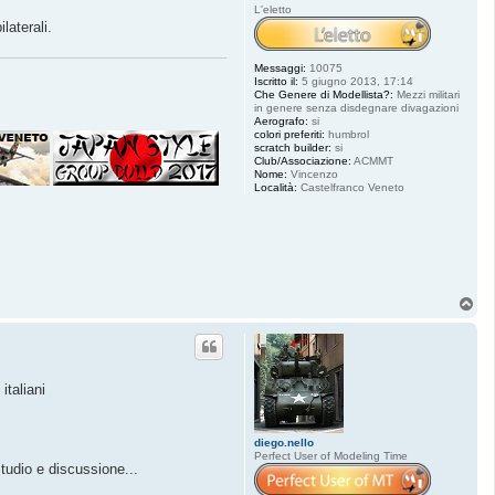
L'eletto
laterali.
Messaggi:
10075
Iscritto il:
5 giugno 2013, 17:14
Che Genere di Modellista?:
Mezzi militari
in genere senza disdegnare divagazioni
Aerografo:
si
colori preferiti:
humbrol
scratch builder:
si
Club/Associazione:
ACMMT
Nome:
Vincenzo
Località:
Castelfranco Veneto
T
o
p
italiani
diego.nello
Perfect User of Modeling Time
tudio e discussione...