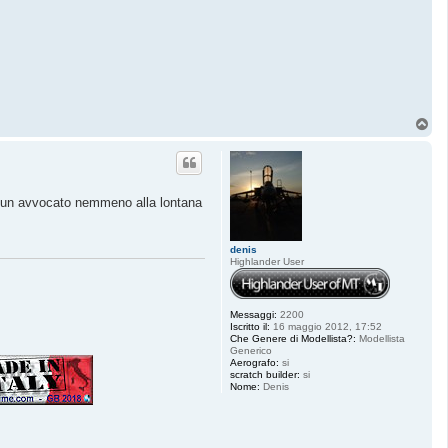
T
o
p
me un avvocato nemmeno alla lontana
denis
Highlander User
Messaggi:
2200
Iscritto il:
16 maggio 2012, 17:52
Che Genere di Modellista?:
Modellista
Generico
Aerografo:
si
scratch builder:
si
Nome:
Denis