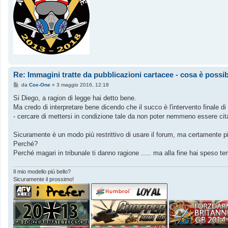
Re: Immagini tratte da pubblicazioni cartacee - cosa è possib
M
da
Cox-One
»
3 maggio 2016, 12:18
e
s
Si Diego, a ragion di legge hai detto bene.
s
Ma credo di interpretare bene dicendo che il succo è l'intervento finale di
a
g
- cercare di mettersi in condizione tale da non poter nemmeno essere citat
g
i
o
Sicuramente è un modo più restrittivo di usare il forum, ma certamente più
Perché?
Perché magari in tribunale ti danno ragione ..... ma alla fine hai speso te
Il mio modello più bello?
Sicuramente il prossimo!