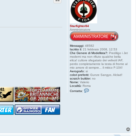
Starfighter84
Amministratore
Messaggi:
48582
Iscritto il:
21 febbraio 2008, 12:53
Che Genere di Modellista?:
Prediligo i Jet
moderni ma non rifiuto qualche bella
elica! cultore sfegatato dei velivoli IAF,
perdo completamente la testa di fronte al
mio amore di sempre... il mitico F-104!
Aerografo:
si
colori preferiti:
Gunze Sangyo, Alclad!
scratch builder:
no
Nome:
Valerio
Località:
Roma
C
Contatta:
o
n
t
a
t
t
a
S
t
a
T
r
f
o