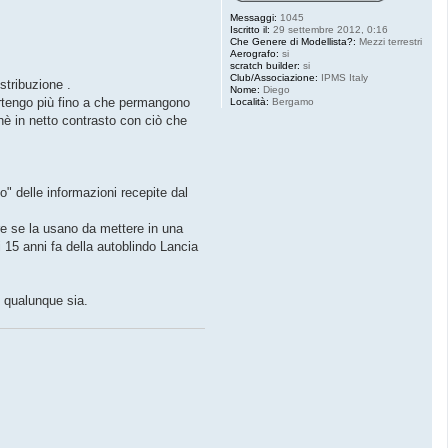
Messaggi:
1045
Iscritto il:
29 settembre 2012, 0:16
Che Genere di Modellista?:
Mezzi terrestri
Aerografo:
si
scratch builder:
si
Club/Associazione:
IPMS Italy
stribuzione .
Nome:
Diego
artengo più fino a che permangono
Località:
Bergamo
chè in netto contrasto con ciò che
" delle informazioni recepite dal
re se la usano da mettere in una
15 anni fa della autoblindo Lancia
, qualunque sia.