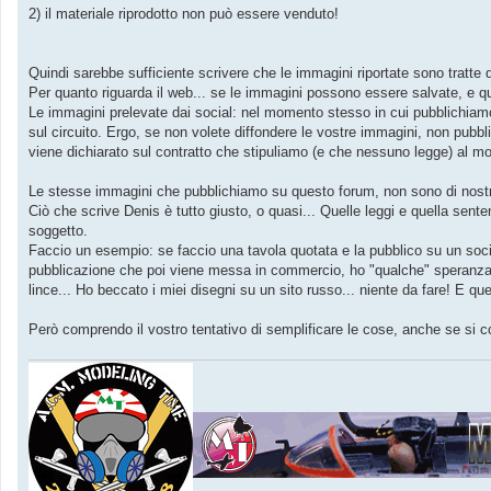
2) il materiale riprodotto non può essere venduto!
Quindi sarebbe sufficiente scrivere che le immagini riportate sono tratte d
Per quanto riguarda il web... se le immagini possono essere salvate, e quin
Le immagini prelevate dai social: nel momento stesso in cui pubblichiam
sul circuito. Ergo, se non volete diffondere le vostre immagini, non pubbli
viene dichiarato sul contratto che stipuliamo (e che nessuno legge) al mo
Le stesse immagini che pubblichiamo su questo forum, non sono di nostra 
Ciò che scrive Denis è tutto giusto, o quasi... Quelle leggi e quella sen
soggetto.
Faccio un esempio: se faccio una tavola quotata e la pubblico su un soci
pubblicazione che poi viene messa in commercio, ho "qualche" speranza d
lince... Ho beccato i miei disegni su un sito russo... niente da fare! E 
Però comprendo il vostro tentativo di semplificare le cose, anche se si co