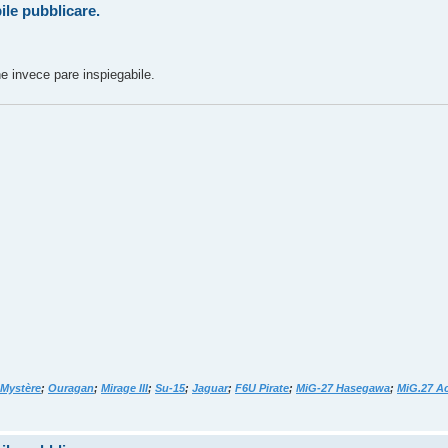
ile pubblicare.
e invece pare inspiegabile.
.Mystère
;
Ouragan
;
Mirage III
;
Su-15
;
Jaguar
;
F6U Pirate
;
MiG-27 Hasegawa
;
MiG.27 A