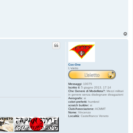
T
o
p
Cox-One
L'eletto
Messaggi:
10075
Iscritto il:
5 giugno 2013, 17:14
Che Genere di Modellista?:
Mezzi militari
in genere senza disdegnare divagazioni
Aerografo:
si
colori preferiti:
humbrol
scratch builder:
si
Club/Associazione:
ACMMT
Nome:
Vincenzo
Località:
Castelfranco Veneto