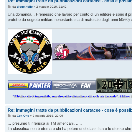
Re: Immagini tratte da pubblicazioni cartacee - cosa è possib
M
da
diego.nello
»
2 maggio 2016, 21:42
e
s
Una domanda... Premesso che lavoro per conto di un editore e sono il pri
s
protetto da segreto militare nonostante sia di materiale degli anni 50/60)
a
g
g
i
o
"Chi dice che è impossibile, non dovrebbe disturbare chi ce la sta facendo”. (Albert 
Re: Immagini tratte da pubblicazioni cartacee - cosa è possib
M
da
Cox-One
»
2 maggio 2016, 22:06
e
s
... presumo ti riferisca ai TM americani. .....
s
La classifica non è eterna e chi ha potere di declassifica e lo stesso che
a