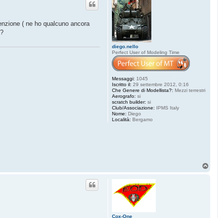
i
o
n
a
tenzione ( ne ho qualcuno ancora
t
i?
o
diego.nello
Perfect User of Modeling Time
Messaggi:
1045
Iscritto il:
29 settembre 2012, 0:16
Che Genere di Modellista?:
Mezzi terrestri
Aerografo:
si
scratch builder:
si
Club/Associazione:
IPMS Italy
Nome:
Diego
Località:
Bergamo
T
o
p
Cox-One