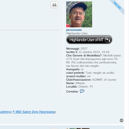
i
p
g
h
t
e
r
8
4
pensionato
Highlander User
Messaggi:
2027
Iscritto il:
11 ottobre 2013, 15:43
Che Genere di Modellista?:
Modelli statici
1/72 di jet dal dopoguerra agli anni 70-
80. Più collezionista che perfezionista,
ma faccio del mio meglio.
Aerografo:
si
colori preferiti:
Tutti, meglio se acrilici
scratch builder:
no
Club/Associazione:
ACMMT, of course
Nome:
Alfredo
Località:
Chianti - FI
C
Contatta:
o
n
t
a
t
t
cademy
;
F-86D Sabre Dog Hasegawa
;
a
p
T
e
o
n
s
p