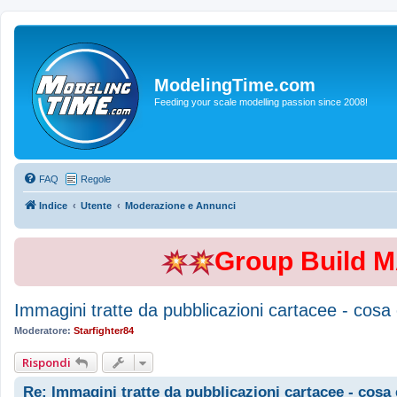
ModelingTime.com
Feeding your scale modelling passion since 2008!
FAQ
Regole
Indice
Utente
Moderazione e Annunci
Group Build 
Immagini tratte da pubblicazioni cartacee - cosa 
Moderatore:
Starfighter84
Rispondi
Re: Immagini tratte da pubblicazioni cartacee - cosa 