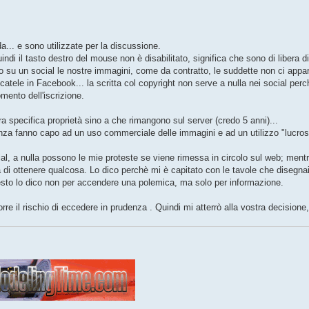
a... e sono utilizzate per la discussione.
di il tasto destro del mouse non è disabilitato, significa che sono di libera di
o su un social le nostre immagini, come da contratto, le suddette non ci app
catele in Facebook... la scritta col copyright non serve a nulla nei social per
mento dell'iscrizione.
specifica proprietà sino a che rimangono sul server (credo 5 anni)...
tenza fanno capo ad un uso commerciale delle immagini e ad un utilizzo "lucroso
al, a nulla possono le mie proteste se viene rimessa in circolo sul web; ment
i ottenere qualcosa. Lo dico perchè mi è capitato con le tavole che disegnai 
questo lo dico non per accendere una polemica, ma solo per informazione.
rre il rischio di eccedere in prudenza . Quindi mi atterrò alla vostra decisione