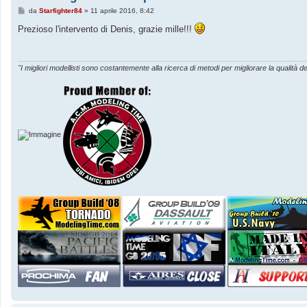
M
da
Starfighter84
»
11 aprile 2016, 8:42
e
s
Prezioso l'intervento di Denis, grazie mille!!!
s
a
g
g
i
"I migliori modellisti sono costantemente alla ricerca di metodi per migliorare la qualità de
o