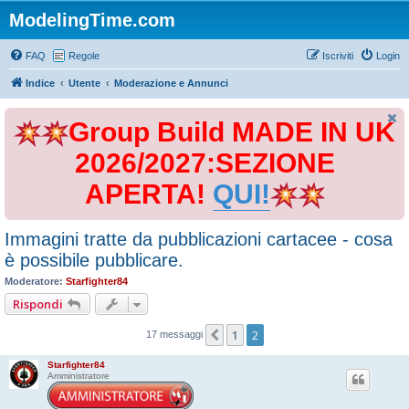
ModelingTime.com
FAQ
Regole
Iscriviti
Login
Indice
Utente
Moderazione e Annunci
Group Build MADE IN UK
2026/2027:SEZIONE
APERTA!
QUI!
Immagini tratte da pubblicazioni cartacee - cosa
è possibile pubblicare.
Moderatore:
Starfighter84
Rispondi
1
2
Precedente
17 messaggi
Starfighter84
Amministratore