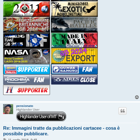
pensionato
Highlander User
Re: Immagini tratte da pubblicazioni cartacee - cosa è
possibile pubblicare.
M
11 aprile 2016, 9:45