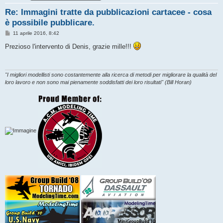
Re: Immagini tratte da pubblicazioni cartacee - cosa
è possibile pubblicare.
M
11 aprile 2016, 8:42
e
s
Prezioso l'intervento di Denis, grazie mille!!!
s
a
g
g
i
"I migliori modellisti sono costantemente alla ricerca di metodi per migliorare la qualità del
o
loro lavoro e non sono mai pienamente soddisfatti dei loro risultati" (Bill Horan)