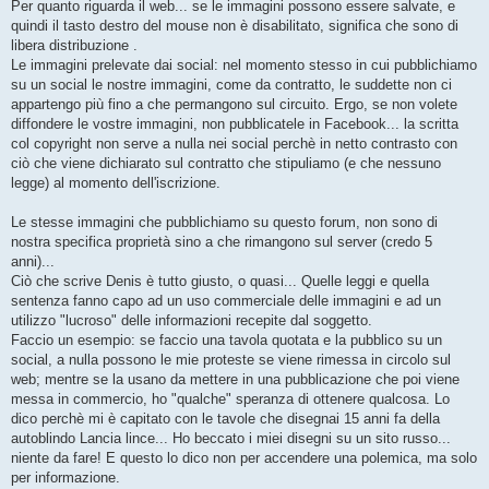
Per quanto riguarda il web... se le immagini possono essere salvate, e
quindi il tasto destro del mouse non è disabilitato, significa che sono di
libera distribuzione .
Le immagini prelevate dai social: nel momento stesso in cui pubblichiamo
su un social le nostre immagini, come da contratto, le suddette non ci
appartengo più fino a che permangono sul circuito. Ergo, se non volete
diffondere le vostre immagini, non pubblicatele in Facebook... la scritta
col copyright non serve a nulla nei social perchè in netto contrasto con
ciò che viene dichiarato sul contratto che stipuliamo (e che nessuno
legge) al momento dell'iscrizione.
Le stesse immagini che pubblichiamo su questo forum, non sono di
nostra specifica proprietà sino a che rimangono sul server (credo 5
anni)...
Ciò che scrive Denis è tutto giusto, o quasi... Quelle leggi e quella
sentenza fanno capo ad un uso commerciale delle immagini e ad un
utilizzo "lucroso" delle informazioni recepite dal soggetto.
Faccio un esempio: se faccio una tavola quotata e la pubblico su un
social, a nulla possono le mie proteste se viene rimessa in circolo sul
web; mentre se la usano da mettere in una pubblicazione che poi viene
messa in commercio, ho "qualche" speranza di ottenere qualcosa. Lo
dico perchè mi è capitato con le tavole che disegnai 15 anni fa della
autoblindo Lancia lince... Ho beccato i miei disegni su un sito russo...
niente da fare! E questo lo dico non per accendere una polemica, ma solo
per informazione.