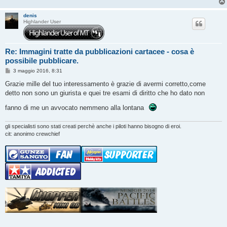
denis
Highlander User
Re: Immagini tratte da pubblicazioni cartacee - cosa è
possibile pubblicare.
M
3 maggio 2016, 8:31
e
s
Grazie mille del tuo interessamento è grazie di avermi corretto,come
s
detto non sono un giurista e quei tre esami di diritto che ho dato non
a
g
fanno di me un avvocato nemmeno alla lontana
g
i
o
gli specialisti sono stati creati perchè anche i piloti hanno bisogno di eroi.
cit: anonimo crewchief