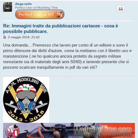
diego.nello
Perfect User of Modeling Time
Re: Immagini tratte da pubblicazioni cartacee - cosa è
possibile pubblicare.
M
2 maggio 2016, 21:42
e
s
Una domanda... Premesso che lavoro per conto di un editore e sono il
s
primo difensore dei diritti d'autore, come la mettiamo con il libretto uso e
a
g
manutenzione ( ne ho qualcuno ancora protetto da segreto militare
g
nonostante sia di materiale degli anni 50/60) e tenendo presente che si
i
o
possono scaricare tranquillamente in pdf da vari siti?