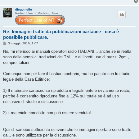
diego.nello
Perfect User of Modeling Time
Re: Immagini tratte da pubblicazioni cartacee - cosa è
possibile pubblicare.
M
3 maggio 2016, 1:07
e
s
No, mi riferisco ai manuali operatori radio ITALIANI... anche se in realtà
s
sono delle semplici traduzioni dei TM... e ai libretti uso di mezzi 2gm ,
a
g
sempre italiani
g
i
o
Comunque non per fare il bastian contrario, ma ho parlato con lo studio
legale della Casa Editrice:
1) Il materiale cartaceo se riprodotto integralmente è ovviamente reato,
perchè è consentito riprodurne fino al 12% sul totale se è ad uso
esclusivo di studio e discussione...
2) il materiale riprodotto non può essere venduto!
Quindi sarebbe sufficiente scrivere che le immagini riportate sono tratte
da... e sono utilizzate per la discussione.