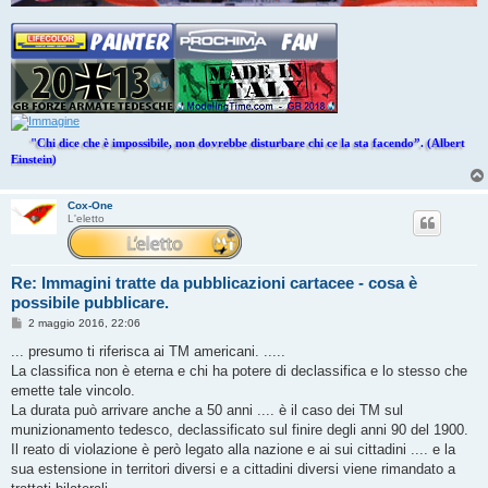
"Chi dice che è impossibile, non dovrebbe disturbare chi ce la sta facendo”. (Albert
Einstein)
Cox-One
L'eletto
Re: Immagini tratte da pubblicazioni cartacee - cosa è
possibile pubblicare.
M
2 maggio 2016, 22:06
e
s
... presumo ti riferisca ai TM americani. .....
s
La classifica non è eterna e chi ha potere di declassifica e lo stesso che
a
g
emette tale vincolo.
g
La durata può arrivare anche a 50 anni .... è il caso dei TM sul
i
o
munizionamento tedesco, declassificato sul finire degli anni 90 del 1900.
Il reato di violazione è però legato alla nazione e ai sui cittadini .... e la
sua estensione in territori diversi e a cittadini diversi viene rimandato a