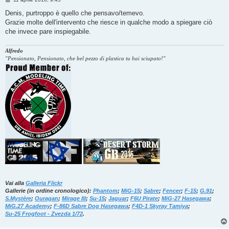
e
s
Denis, purtroppo è quello che pensavo/temevo.
s
Grazie molte dell'intervento che riesce in qualche modo a spiegare ciò
a
g
che invece pare inspiegabile.
g
i
o
Alfredo
"Pensionato, Pensionato, che bel pezzo di plastica tu hai sciupato!"
Vai alla
Galleria Flickr
Gallerie (in ordine cronologico):
Phantom
;
MiG-15
;
Sabre
;
Fencer
;
F-15
;
G.91
;
S.Mystère
;
Ouragan
;
Mirage III
;
Su-15
;
Jaguar
;
F6U Pirate
;
MiG-27 Hasegawa
;
MiG.27 Academy
;
F-86D Sabre Dog Hasegawa
;
F4D-1 Skyray Tamiya
;
Su-25 Frogfoot - Zvezda 1/72
.