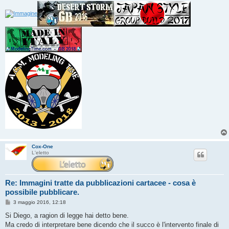
Cox-One
L'eletto
Re: Immagini tratte da pubblicazioni cartacee - cosa è
possibile pubblicare.
M
3 maggio 2016, 12:18
e
s
Si Diego, a ragion di legge hai detto bene.
s
Ma credo di interpretare bene dicendo che il succo è l'intervento finale di
a