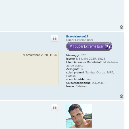
T
o
p
BravoYankee17
Super Extreme User
9 novembre 2020, 11:26
Messaggi:
327
Iscritto il:
3 luglio 2020, 15:28
Che Genere di Modellista?:
Modellismo
aereo statico
Aerografo:
si
colori preferiti:
Tamiya, Gunze, MRP,
Hataka
scratch builder:
no
Club/Associazione:
A.C.M.M.T.
Nome:
Fabiano
T
o
p