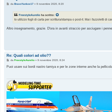
M
da
BravoYankee17
»
9 novembre 2020, 8:20
e
s
s
FreestyleAurelio
ha scritto:
a
g
Io utilizzo fogli di carta per scrittura/stampa o post-it. Mai i fazzoletti di 
g
i
o
Altro insegnamento, grazie. D'ora in avanti straccio per asciugare i pennel
Re: Quali colori ad olio??
M
da
FreestyleAurelio
»
9 novembre 2020, 8:24
e
s
Puoi usare sui bordi nastro tamiya e per le zone interne anche la pellicol
s
a
g
g
i
o