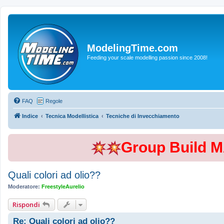
ModelingTime.com
Feeding your scale modelling passion since 2008!
FAQ
Regole
Indice
Tecnica Modellistica
Tecniche di Invecchiamento
Group Build 
Quali colori ad olio??
Moderatore:
FreestyleAurelio
Rispondi
Re: Quali colori ad olio??