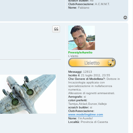
scratch builder:
no
Club/Associazione:
A.C.M.M.T.
Nome:
Fabiano
T
o
p
FreestyleAurelio
L'eletto
Messaggi:
12813
Iscritto il:
21 luglio 2011, 23:55
Che Genere di Modellista?:
Dottore in
Incazzologia applicata con
specializzazione in nullafacenza
numerica.
Allevatore di ragnetti ammaestrati.
Aerografo:
si
colori preferiti:
Tamiya,Alclad,Gunze,Vallejo
scratch builder:
si
Club/Associazione:
www.modelingtime.com
Nome:
I'm Aurelio!
Località:
Provincia di Caserta