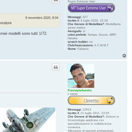
Super Extreme User
Messaggi:
327
9 novembre 2020, 8:04
Iscritto il:
3 luglio 2020, 15:28
cherature
Che Genere di Modellista?:
Modellismo
aereo statico
Aerografo:
si
miei modelli sono tutti 1/72.
colori preferiti:
Tamiya, Gunze, MRP,
Hataka
scratch builder:
no
Club/Associazione:
A.C.M.M.T.
Nome:
Fabiano
T
o
p
FreestyleAurelio
L'eletto
Messaggi:
12813
Iscritto il:
21 luglio 2011, 23:55
Che Genere di Modellista?:
Dottore in
Incazzologia applicata con
specializzazione in nullafacenza
numerica.
Allevatore di ragnetti ammaestrati.