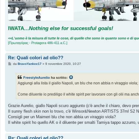
IWATA
...
Nothing else for successful goals!
<<L'uomo è la misura di tutte le cose, di quelle che sono in quanto sono e di 
[Πρωταγόρας - Protagora 486-411 a.C.]
Re: Quali colori ad olio??
M
da
BravoYankee17
»
9 novembre 2020, 10:27
e
s
s
FreestyleAurelio
ha scritto:
a
g
Aggiungi alla lista il giallo Napoli, un blu che non abbia n viraggio viola
g
i
o
Come diluente io prediligo il white spirit per lavorare con gli olii ma an
Grazie Aurelio, giallo Napoli scuro aggiunto (c'è anche il chiaro, devo pr
Il sunny flesh skin non lo trovo, c'é Winsor&Newton ARTISTS 37ml S2 N
Consigli per un Maimeri blu che non abbia un viraggio viola?
Il white spirit ho quello AK o il diluente per smalti Tamiya tappo azzurro
Re: Quali colori ad olio??