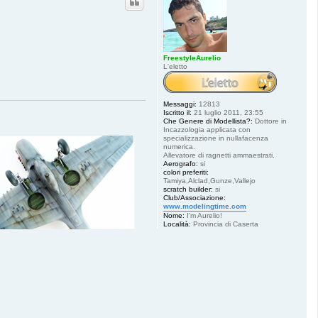
FreestyleAurelio
L'eletto
Messaggi:
12813
Iscritto il:
21 luglio 2011, 23:55
Che Genere di Modellista?:
Dottore in
Incazzologia applicata con
specializzazione in nullafacenza
numerica.
Allevatore di ragnetti ammaestrati.
Aerografo:
si
colori preferiti:
Tamiya,Alclad,Gunze,Vallejo
scratch builder:
si
Club/Associazione:
www.modelingtime.com
Nome:
I'm Aurelio!
Località:
Provincia di Caserta