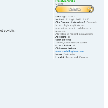
FreestyleAurelio
L'eletto
Messaggi:
12813
Iscritto il:
21 luglio 2011, 23:55
Che Genere di Modellista?:
Dottore in
Incazzologia applicata con
specializzazione in nullafacenza
et sovietici
numerica.
Allevatore di ragnetti ammaestrati.
Aerografo:
si
colori preferiti:
Tamiya,Alclad,Gunze,Vallejo
scratch builder:
si
Club/Associazione:
www.modelingtime.com
Nome:
I'm Aurelio!
Località:
Provincia di Caserta