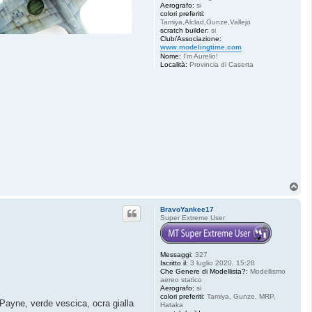
Aerografo:
si
colori preferiti:
Tamiya,Alclad,Gunze,Vallejo
scratch builder:
si
Club/Associazione:
www.modelingtime.com
Nome:
I'm Aurelio!
Località:
Provincia di Caserta
T
o
p
BravoYankee17
Super Extreme User
Messaggi:
327
Iscritto il:
3 luglio 2020, 15:28
Che Genere di Modellista?:
Modellismo
aereo statico
Aerografo:
si
colori preferiti:
Tamiya, Gunze, MRP,
i Payne, verde vescica, ocra gialla
Hataka