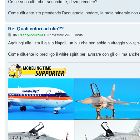
Ce ne sono altri che, secondo te, devo prendere?
Come diluente sto prendendo l'acquaragia inodore, la ragia minerale non
Re: Quali colori ad olio??
M
da
FreestyleAurelio
»
9 novembre 2020, 10:05
e
s
Aggiungi alla lista il giallo Napoli, un blu che non abbia n viraggio viola;
s
a
g
Come diluente io prediligo il white spirit per lavorare con gli olii ma anc
g
i
o