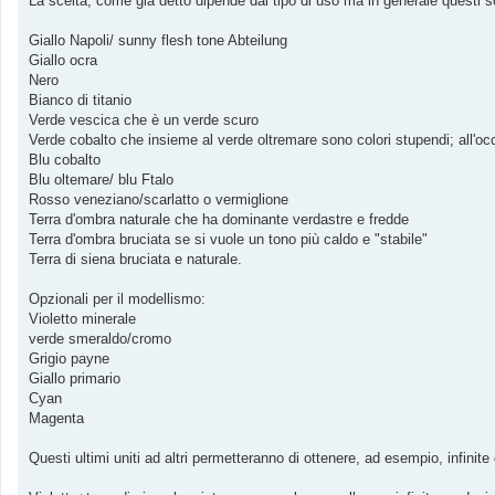
La scelta, come già detto dipende dal tipo di uso ma in generale questi s
g
i
o
Giallo Napoli/ sunny flesh tone Abteilung
Giallo ocra
Nero
Bianco di titanio
Verde vescica che è un verde scuro
Verde cobalto che insieme al verde oltremare sono colori stupendi; all'occor
Blu cobalto
Blu oltemare/ blu Ftalo
Rosso veneziano/scarlatto o vermiglione
Terra d'ombra naturale che ha dominante verdastre e fredde
Terra d'ombra bruciata se si vuole un tono più caldo e "stabile"
Terra di siena bruciata e naturale.
Opzionali per il modellismo:
Violetto minerale
verde smeraldo/cromo
Grigio payne
Giallo primario
Cyan
Magenta
Questi ultimi uniti ad altri permetteranno di ottenere, ad esempio, infinite 