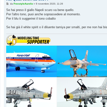
M
da
FreestyleAurelio
»
9 novembre 2020, 11:26
e
s
Se hai preso il giallo Napoli scuro va bene quello.
s
Per l'altro tono, puoi anche soprassedere al momento.
a
g
Per il blu ti suggerirei il tono cobalto
g
i
o
Se hai già il white spirit o il diluente tamiya per smalti, per me non hai bisog