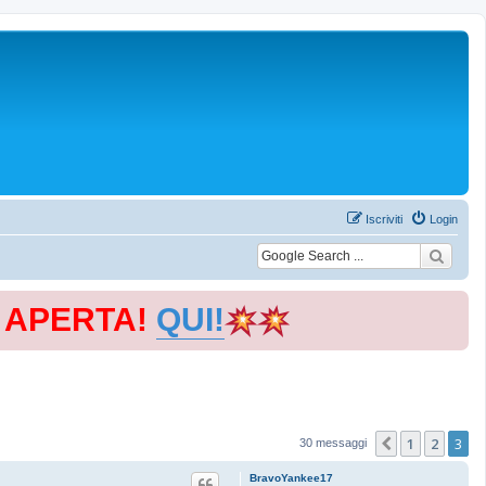
Iscriviti
Login
E APERTA!
QUI!
1
2
3
Precedente
30 messaggi
BravoYankee17