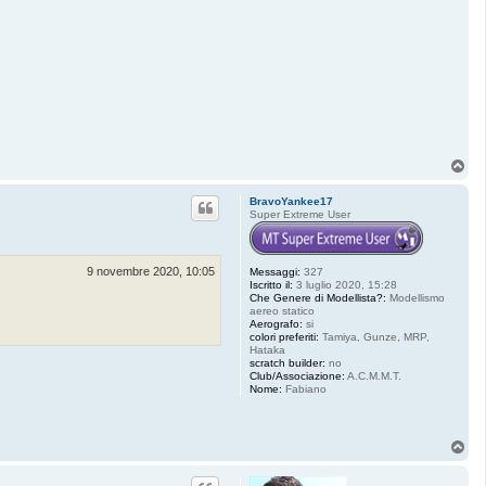
T
o
p
BravoYankee17
Super Extreme User
9 novembre 2020, 10:05
Messaggi:
327
Iscritto il:
3 luglio 2020, 15:28
Che Genere di Modellista?:
Modellismo
aereo statico
Aerografo:
si
colori preferiti:
Tamiya, Gunze, MRP,
Hataka
scratch builder:
no
Club/Associazione:
A.C.M.M.T.
Nome:
Fabiano
T
o
p