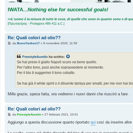
IWATA
...
Nothing else for successful goals!
<<L'uomo è la misura di tutte le cose, di quelle che sono in quanto sono e di 
[Πρωταγόρας - Protagora 486-411 a.C.]
Re: Quali colori ad olio??
M
da
BravoYankee17
»
9 novembre 2020, 11:59
e
s
s
FreestyleAurelio
ha scritto:
a
g
Se hai preso il giallo Napoli scuro va bene quello.
g
Per l'altro tono, puoi anche soprassedere al momento.
i
o
Per il blu ti suggerirei il tono cobalto
Se hai già il white spirit o il diluente tamiya per smalti, per me non hai biso
Mille grazie, spesa fatta, ora vedremo i nuovi danni che riuscirò a fare.
Re: Quali colori ad olio??
M
da
FreestyleAurelio
»
27 febbraio 2021, 10:01
e
s
Aggiungo a questa discussione quanto riportato
qui
così da inserire altre 
s
a
g