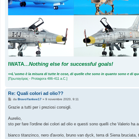
IWATA
...
Nothing else for successful goals!
<<L'uomo è la misura di tutte le cose, di quelle che sono in quanto sono e di 
[Πρωταγόρας - Protagora 486-411 a.C.]
Re: Quali colori ad olio??
M
da
BravoYankee17
»
9 novembre 2020, 9:11
e
s
Grazie a tutti per i preziosi consigli.
s
a
g
Aurelio,
g
sto per fare l'ordine dei colori ad olio e questi sono quelli che Valerio ha 
i
o
bianco titanzinco, nero d'avorio, bruno van dyck, terra di Siena bruciata, 