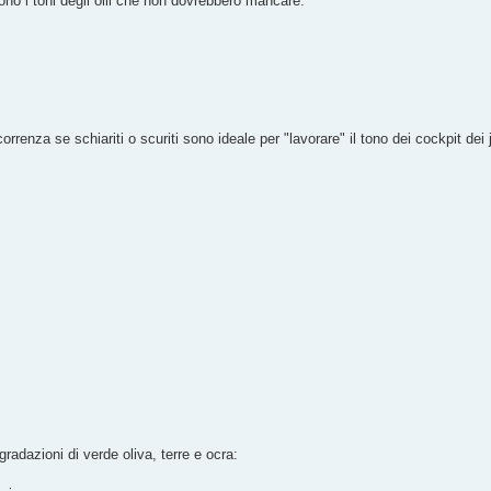
ono i toni degli olii che non dovrebbero mancare:
renza se schiariti o scuriti sono ideale per "lavorare" il tono dei cockpit dei j
gradazioni di verde oliva, terre e ocra: