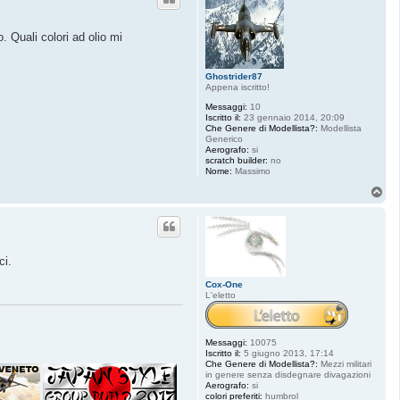
. Quali colori ad olio mi
Ghostrider87
Appena iscritto!
Messaggi:
10
Iscritto il:
23 gennaio 2014, 20:09
Che Genere di Modellista?:
Modellista
Generico
Aerografo:
si
scratch builder:
no
Nome:
Massimo
T
o
p
ci.
Cox-One
L'eletto
Messaggi:
10075
Iscritto il:
5 giugno 2013, 17:14
Che Genere di Modellista?:
Mezzi militari
in genere senza disdegnare divagazioni
Aerografo:
si
colori preferiti:
humbrol