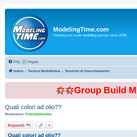
ModelingTime.com
Feeding your scale modelling passion since 2008!
FAQ
Regole
Indice
Tecnica Modellistica
Tecniche di Invecchiamento
Group Build 
Quali colori ad olio??
Moderatore:
FreestyleAurelio
Rispondi
Quali colori ad olio??