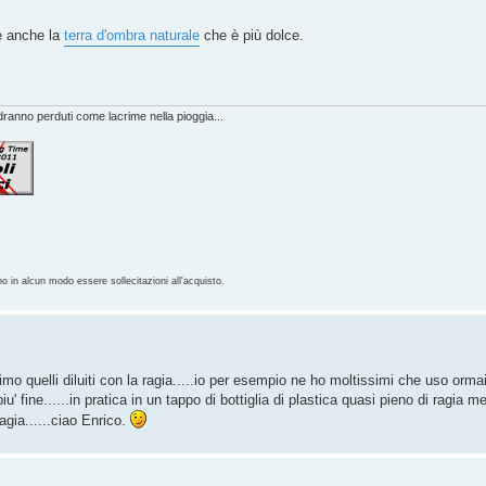
re anche la
terra d'ombra naturale
che è più dolce.
anno perduti come lacrime nella pioggia...
no in alcun modo essere sollecitazioni all'acquisto.
mo quelli diluiti con la ragia.....io per esempio ne ho moltissimi che uso orma
u' fine......in pratica in un tappo di bottiglia di plastica quasi pieno di ragia
ragia......ciao Enrico.