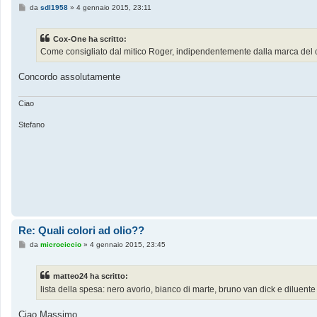
M
da
sdl1958
»
4 gennaio 2015, 23:11
e
s
s
Cox-One ha scritto:
a
g
Come consigliato dal mitico Roger, indipendentemente dalla marca del color
g
i
o
Concordo assolutamente
Ciao
Stefano
Re: Quali colori ad olio??
M
da
microciccio
»
4 gennaio 2015, 23:45
e
s
s
matteo24 ha scritto:
a
g
lista della spesa: nero avorio, bianco di marte, bruno van dick e diluente
g
i
o
Ciao Massimo,