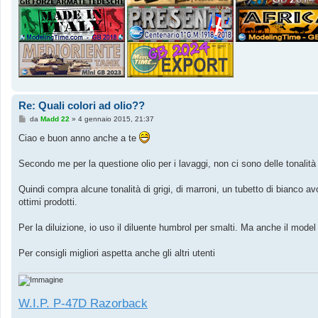
Re: Quali colori ad olio??
M
da
Madd 22
»
4 gennaio 2015, 21:37
e
s
Ciao e buon anno anche a te
s
a
g
Secondo me per la questione olio per i lavaggi, non ci sono delle tonalità
g
i
o
Quindi compra alcune tonalità di grigi, di marroni, un tubetto di bianco av
ottimi prodotti.
Per la diluizione, io uso il diluente humbrol per smalti. Ma anche il mod
Per consigli migliori aspetta anche gli altri utenti
W.I.P. P-47D Razorback