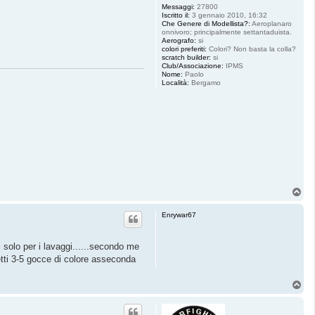
Messaggi:
27800
Iscritto il:
3 gennaio 2010, 16:32
Che Genere di Modellista?:
Aeroplanaro
onnivoro; principalmente settantaduista.
Aerografo:
si
colori preferiti:
Colori? Non basta la colla?
scratch builder:
si
Club/Associazione:
IPMS
Nome:
Paolo
Località:
Bergamo
T
o
p
Enrywar67
i solo per i lavaggi......secondo me
 metti 3-5 gocce di colore asseconda
T
o
p