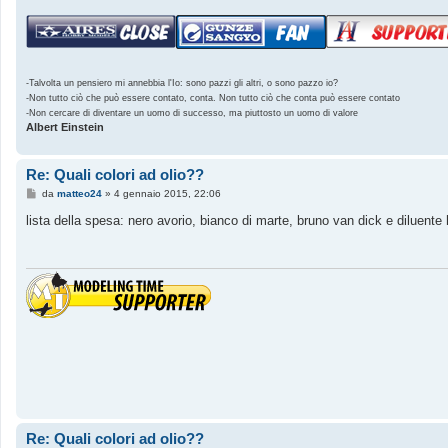
-Talvolta un pensiero mi annebbia l'Io: sono pazzi gli altri, o sono pazzo io?
-Non tutto ciò che può essere contato, conta. Non tutto ciò che conta può essere contato
-Non cercare di diventare un uomo di successo, ma piuttosto un uomo di valore
Albert Einstein
Re: Quali colori ad olio??
M
da
matteo24
»
4 gennaio 2015, 22:06
e
s
lista della spesa: nero avorio, bianco di marte, bruno van dick e diluente
s
a
g
g
i
o
Re: Quali colori ad olio??