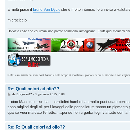
a molti piace il
bruno Van Dyck
che è molto intenso. Io ti invito a valuta
microciccio
Ho visto cose che voi umani non potete nemmeno immaginare...E tutti quei momenti andr
Nota: i siti linkati nei miei
post
hanno il solo scopo di mostrare i prodotti di cui si discute e non voglio
Re: Quali colori ad olio??
M
da
Enrywar67
»
5 gennaio 2015, 0:08
e
s
...ciao Massimo....se hai i barattolini humbrol a smalto puoi usare benissi
s
sono migliori degli oli per i lavaggi delle pannellature:hanno un pigmento pi
a
g
quanto vuoi marcato l'effetto......poi se non ti garba togli via tutto con la 
g
i
o
Re: R: Quali colori ad olio??