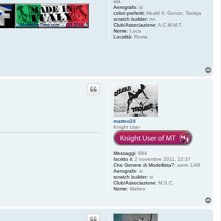
ala.
Aerografo:
si
colori preferiti:
Alcald II; Gunze; Tamiya
scratch builder:
no
Club/Associazione:
A.C.M.M.T.
Nome:
Luca
Località:
Roma
T
o
p
matteo24
Knight User
Messaggi:
894
Iscritto il:
2 novembre 2011, 22:37
Che Genere di Modellista?:
aerei 1/48
Aerografo:
si
scratch builder:
si
Club/Associazione:
M.S.C.
Nome:
Matteo
T
o
p