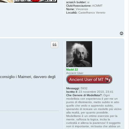
scratch builder:
si
Club/Associazione:
ACMMT
Nome:
Vincenzo
Località:
Castelfranco Veneto
T
o
p
Madd 22
Ancient User
 consiglio i Maimeri, davvero degli
Messaggi:
5932
Iscritto il:
23 novembre 2010, 23:41
Che Genere di Modellista?:
Ogni
modellista con esperienza è per me un
punto di riferimento, metto subito in atto
quello che vedo e apprendo subito,
sperando di ricreare un modello più vicino
alla realtà, per quanto possibile.
Modellismo è un ottimo esercizio per la
mente, rafforza la logica, incita la
curiosità e allena la pazienza! Il soggetto
non è importante, mi basta che abbia un