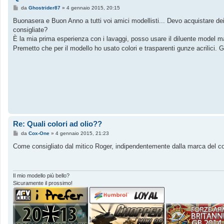
M
da
Ghostrider87
»
4 gennaio 2015, 20:15
e
s
Buonasera e Buon Anno a tutti voi amici modellisti... Devo acquistare dei c
s
consigliate?
a
g
È la mia prima esperienza con i lavaggi, posso usare il diluente model ma
g
Premetto che per il modello ho usato colori e trasparenti gunze acrilici.
i
o
Re: Quali colori ad olio??
M
da
Cox-One
»
4 gennaio 2015, 21:23
e
s
Come consigliato dal mitico Roger, indipendentemente dalla marca del colore
s
a
g
g
i
Il mio modello più bello?
o
Sicuramente il prossimo!