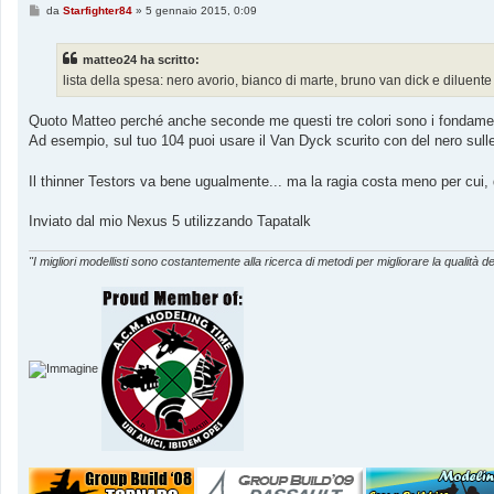
M
da
Starfighter84
»
5 gennaio 2015, 0:09
e
s
s
matteo24 ha scritto:
a
g
lista della spesa: nero avorio, bianco di marte, bruno van dick e diluente
g
i
o
Quoto Matteo perché anche seconde me questi tre colori sono i fondamen
Ad esempio, sul tuo 104 puoi usare il Van Dyck scurito con del nero sulle z
Il thinner Testors va bene ugualmente... ma la ragia costa meno per cui, q
Inviato dal mio Nexus 5 utilizzando Tapatalk
"I migliori modellisti sono costantemente alla ricerca di metodi per migliorare la qualità de