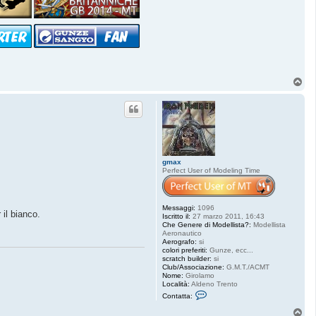
g
h
t
e
r
8
4
T
o
p
gmax
Perfect User of Modeling Time
Messaggi:
1096
 il bianco.
Iscritto il:
27 marzo 2011, 16:43
Che Genere di Modellista?:
Modellista
Aeronautico
Aerografo:
si
colori preferiti:
Gunze, ecc...
scratch builder:
si
Club/Associazione:
G.M.T./ACMT
Nome:
Girolamo
Località:
Aldeno Trento
C
Contatta:
o
n
T