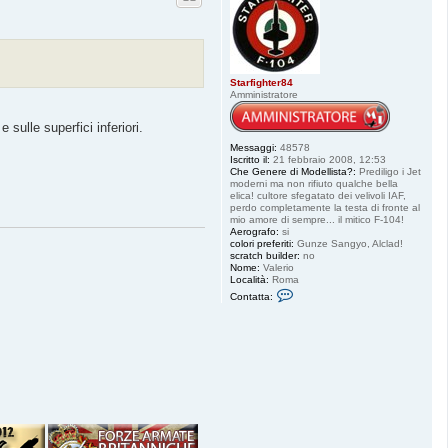
Starfighter84
Amministratore
sulle superfici inferiori.
Messaggi:
48578
Iscritto il:
21 febbraio 2008, 12:53
Che Genere di Modellista?:
Prediligo i Jet
moderni ma non rifiuto qualche bella
elica! cultore sfegatato dei velivoli IAF,
perdo completamente la testa di fronte al
mio amore di sempre... il mitico F-104!
Aerografo:
si
colori preferiti:
Gunze Sangyo, Alclad!
scratch builder:
no
Nome:
Valerio
Località:
Roma
C
Contatta:
o
n
t
a
t
t
a
S
t
a
r
f
i