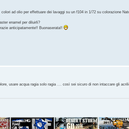
olori ad olio per effettuare dei lavaggi su un f104 in 1/72 su colorazione Nato
ster enamel per diluirli?
 Grazie anticipatamente!! Buonaserata!!
, usare acqua ragia solo ragia .... così sei sicuro di non intaccare gli acrili