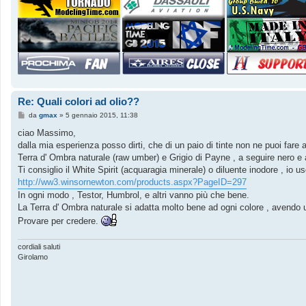
Re: Quali colori ad olio??
M
da
gmax
»
5 gennaio 2015, 11:38
e
s
ciao Massimo,
s
dalla mia esperienza posso dirti, che di un paio di tinte non ne puoi fare
a
g
Terra d' Ombra naturale (raw umber) e Grigio di Payne , a seguire nero e a
g
Ti consiglio il White Spirit (acquaragia minerale) o diluente inodore , io us
i
o
http://ww3.winsornewton.com/products.aspx?PageID=297
In ogni modo , Testor, Humbrol, e altri vanno più che bene.
La Terra d' Ombra naturale si adatta molto bene ad ogni colore , avendo un
Provare per credere.
cordiali saluti
Girolamo