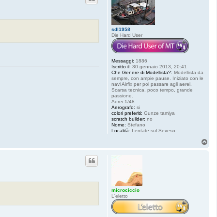
sdl1958
Die Hard User
Messaggi:
1886
Iscritto il:
30 gennaio 2013, 20:41
Che Genere di Modellista?:
Modellista da
sempre, con ampie pause. Iniziato con le
navi Airfix per poi passare agli aerei.
Scarsa tecnica, poco tempo, grande
passione.
Aerei 1/48
Aerografo:
si
colori preferiti:
Gunze tamiya
scratch builder:
no
Nome:
Stefano
Località:
Lentate sul Seveso
T
o
p
microciccio
L'eletto