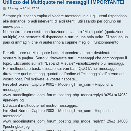
Utilizzo del Multiquote nei messaggi! IMPORTANTE!
M
23 maggio 2014, 17:32
e
s
Sempre più spesso capita di vedere messaggi in cui gli utenti rispondono
s
alle domande, o agli interventi di altri utenti, utilizzando per ognuno un
a
g
nuovo post.
g
Nel nostro forum esiste una funzione chiamata "Multiquote" (quotazione
i
o
multipla) che permette di rispondere a tutti in una sola volta. Di seguito un
paio di immagini che vi aiuteranno a capirne meglio il funzionamento:
Per effettuare un Multiquote basta rispondere al topic desiderato e
scorrere la pagina. Sotto vi ritroverete tutti i messaggi che compongono il
topic. Cliccando sul link "Espandi Visuale" visualizzerete più messaggi.
Per multiquotare basta cliccare sui vari tasti QUOTA nei messaggi e
ritroverete quei messaggi quotati nell'ordine di "cliccaggio" all'interno del
vostro post. Poi scrivete le vostre risposte...
FireShot Screen Capture #001 - 'ModelingTime_com - Rispondi al
messaggio' -
www_modelingtime_com_forum_posting_php_mode=reply&f=29&t=14032
#preview.jpg
Ed ecco il multiquote nel nostro messaggio...
FireShot Screen Capture #003 - 'ModelingTime_com - Rispondi al
messaggio' -
www_modelingtime_com_forum_posting_php_mode=reply&f=29&t=14003
#postingbox.jpg