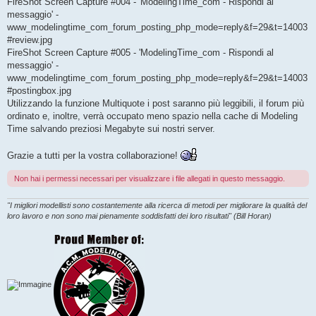
FireShot Screen Capture #004 - 'ModelingTime_com - Rispondi al
messaggio' -
www_modelingtime_com_forum_posting_php_mode=reply&f=29&t=14003
#review.jpg
FireShot Screen Capture #005 - 'ModelingTime_com - Rispondi al
messaggio' -
www_modelingtime_com_forum_posting_php_mode=reply&f=29&t=14003
#postingbox.jpg
Utilizzando la funzione Multiquote i post saranno più leggibili, il forum più
ordinato e, inoltre, verrà occupato meno spazio nella cache di Modeling
Time salvando preziosi Megabyte sui nostri server.
Grazie a tutti per la vostra collaborazione!
Non hai i permessi necessari per visualizzare i file allegati in questo messaggio.
"I migliori modellisti sono costantemente alla ricerca di metodi per migliorare la qualità del
loro lavoro e non sono mai pienamente soddisfatti dei loro risultati" (Bill Horan)