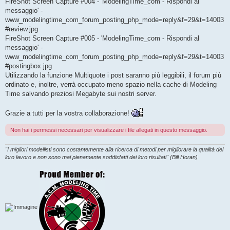
FireShot Screen Capture #004 - 'ModelingTime_com - Rispondi al
messaggio' -
www_modelingtime_com_forum_posting_php_mode=reply&f=29&t=14003
#review.jpg
FireShot Screen Capture #005 - 'ModelingTime_com - Rispondi al
messaggio' -
www_modelingtime_com_forum_posting_php_mode=reply&f=29&t=14003
#postingbox.jpg
Utilizzando la funzione Multiquote i post saranno più leggibili, il forum più
ordinato e, inoltre, verrà occupato meno spazio nella cache di Modeling
Time salvando preziosi Megabyte sui nostri server.
Grazie a tutti per la vostra collaborazione!
Non hai i permessi necessari per visualizzare i file allegati in questo messaggio.
"I migliori modellisti sono costantemente alla ricerca di metodi per migliorare la qualità del
loro lavoro e non sono mai pienamente soddisfatti dei loro risultati" (Bill Horan)