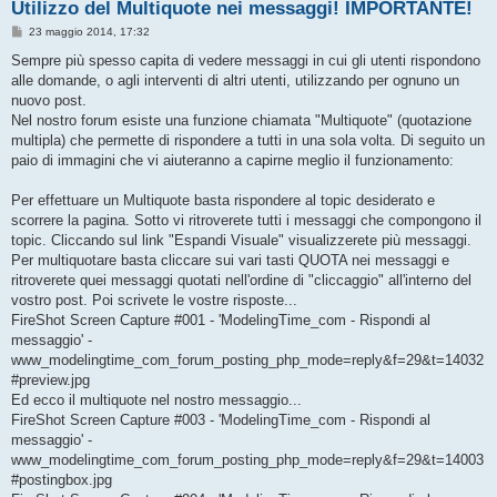
Utilizzo del Multiquote nei messaggi! IMPORTANTE!
M
23 maggio 2014, 17:32
e
s
Sempre più spesso capita di vedere messaggi in cui gli utenti rispondono
s
alle domande, o agli interventi di altri utenti, utilizzando per ognuno un
a
g
nuovo post.
g
Nel nostro forum esiste una funzione chiamata "Multiquote" (quotazione
i
o
multipla) che permette di rispondere a tutti in una sola volta. Di seguito un
paio di immagini che vi aiuteranno a capirne meglio il funzionamento:
Per effettuare un Multiquote basta rispondere al topic desiderato e
scorrere la pagina. Sotto vi ritroverete tutti i messaggi che compongono il
topic. Cliccando sul link "Espandi Visuale" visualizzerete più messaggi.
Per multiquotare basta cliccare sui vari tasti QUOTA nei messaggi e
ritroverete quei messaggi quotati nell'ordine di "cliccaggio" all'interno del
vostro post. Poi scrivete le vostre risposte...
FireShot Screen Capture #001 - 'ModelingTime_com - Rispondi al
messaggio' -
www_modelingtime_com_forum_posting_php_mode=reply&f=29&t=14032
#preview.jpg
Ed ecco il multiquote nel nostro messaggio...
FireShot Screen Capture #003 - 'ModelingTime_com - Rispondi al
messaggio' -
www_modelingtime_com_forum_posting_php_mode=reply&f=29&t=14003
#postingbox.jpg