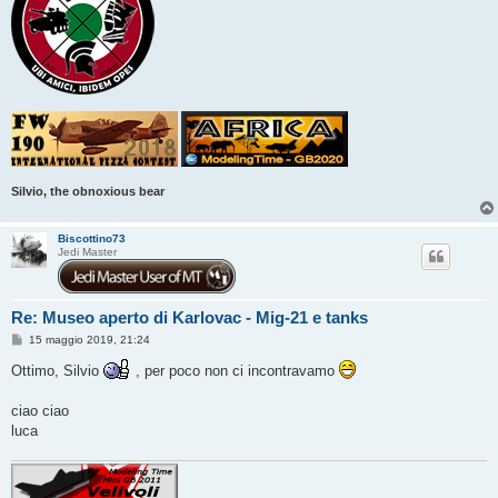
Silvio, the obnoxious bear
Biscottino73
Jedi Master
Re: Museo aperto di Karlovac - Mig-21 e tanks
M
15 maggio 2019, 21:24
e
s
Ottimo, Silvio
, per poco non ci incontravamo
s
a
g
ciao ciao
g
luca
i
o