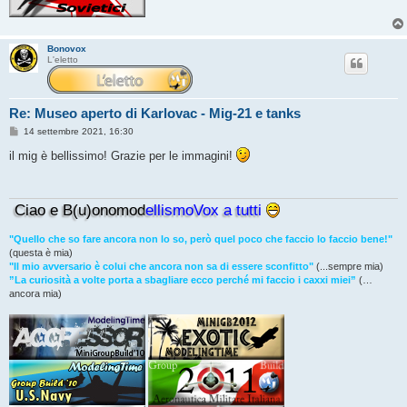
Bonovox
L'eletto
Re: Museo aperto di Karlovac - Mig-21 e tanks
M
14 settembre 2021, 16:30
e
s
il mig è bellissimo! Grazie per le immagini!
s
a
g
g
Ciao e B(u)onomod
ellismoVox a tutti
i
o
"Quello che so fare ancora non lo so, però quel poco che faccio lo faccio bene!"
(questa è mia)
"Il mio avversario è colui che ancora non sa di essere sconfitto"
(...sempre mia)
”La curiosità a volte porta a sbagliare ecco perché mi faccio i caxxi miei”
(…
ancora mia)