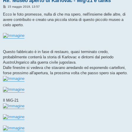
Re: Museo aperto di Karlovac - Mig-21 e tanks
M
15 maggio 2019, 13:57
e
s
Ecco le foto promesse, nulla di che ma spero, nell'insieme delle altre, di
s
avere contribuito e creato una piccola storia di questo piccolo museo a
a
g
cielo aperto.
g
i
o
Questo fabbricato è in fase di restauro, quasi terminato credo,
probabilmente conterrà la storia di Karlovac e dintorni dal periodo
AustroUngarico alla guerra civile jugoslava.
Dalle finestre si vedeva che stavano arredando ed esponendo cartelloni,
forse prossimo all'apertura, la prossima volta che passo spero sia aperto.
Il MiG-21