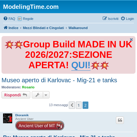
ModelingTime.com
FAQ
Regole
Iscriviti
Login
Indice
Mezzi Blindati e Cingolati
Walkaround
Group Build MADE IN UK
2026/2027:SEZIONE
APERTA!
QUI!
Museo aperto di Karlovac - Mig-21 e tanks
Moderatore:
Rosario
Rispondi
1
2
Precedente
13 messaggi
Dioramik
Ancient User