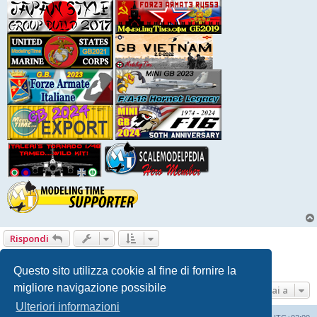
Rispondi
1
2
Precedente
13 messaggi
Questo sito utilizza cookie al fine di fornire la
migliore navigazione possibile
Vai a
Ulteriori informazioni