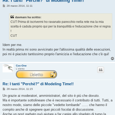
Re: I tanti "Perchè?" di Modeling Time!!
M
28 marzo 2014, 11:11
e
s
s
davmarx ha scritto:
a
g
CUT Prima di iscrivermi ho ravanato parecchio nella rete ma la mia
g
scelta è caduta proprio qui per la tranquillità e l'educazione che vi regna
i
o
!
CUT
Idem per me.
In realtà prima mi sono avvicinato per l'altissima qualità delle esecuzioni,
poi mi è piaciuto tantissimo proprio l'amicizia e l'educazione che c'è qui!
Cox-One
L'eletto
Re: I tanti "Perchè?" di Modeling Time!!
M
28 marzo 2014, 11:15
e
s
Un grazie ai moderatori, amministratori, del sito è più che dovuto.
s
Ma è importante sottolineare che è necessario il contributo di tutti. Tutti, a
a
g
nostro modo, siamo delle piccole "vedette lombarde" ...... che hanno il
g
compito anche di spegnere quei piccoli focolai di discussione.
i
o
Anche un post garbato può aiutare a far capire allo sbadato di turno la