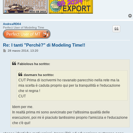
AndreaRD04
Perfect User of Modeling Time
Re: I tanti "Perchè?" di Modeling Time!!
M
28 marzo 2014, 13:20
e
s
s
Fabiolous ha scritto:
a
g
g
davmarx ha scritto:
i
o
CUT Prima di iscrivermi ho ravanato parecchio nella rete ma la
mia scelta è caduta proprio qui per la tranquillità e l'educazione
che vi regna !
CUT
Idem per me.
In realtà prima mi sono avvicinato per l'altissima qualità delle
esecuzioni, poi mi è piaciuto tantissimo proprio l'amicizia e l'educazione
che c'è qui!