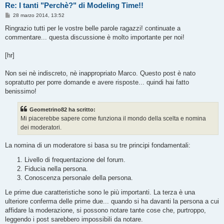
Re: I tanti "Perchè?" di Modeling Time!!
M
28 marzo 2014, 13:52
e
s
Ringrazio tutti per le vostre belle parole ragazzi! continuate a
s
commentare... questa discussione è molto importante per noi!
a
g
g
[hr]
i
o
Non sei nè indiscreto, nè inappropriato Marco. Questo post è nato
sopratutto per porre domande e avere risposte... quindi hai fatto
benissimo!
Geometrino82 ha scritto:
Mi piacerebbe sapere come funziona il mondo della scelta e nomina
dei moderatori.
La nomina di un moderatore si basa su tre principi fondamentali:
Livello di frequentazione del forum.
Fiducia nella persona.
Conoscenza personale della persona.
Le prime due caratteristiche sono le più importanti. La terza è una
ulteriore conferma delle prime due... quando si ha davanti la persona a cui
affidare la moderazione, si possono notare tante cose che, purtroppo,
leggendo i post sarebbero impossibili da notare.