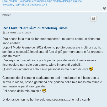
i miei modelli
---
fotogallery:costruzione di un modello dall'inizio alla fine
fotogallery: WIP SBD-2 Dauntless 1/48
ROGER
Re: I tanti "Perchè?" di Modeling Time!!
M
28 marzo 2014, 17:28
e
s
Dirò anche io la mia da forumer supporter...mi sento come un donatore
s
sano eheheh
a
g
Dopo il Model Game del 2012 dove ho potuto conoscere molti di voi, ho
g
sentito la necessità impellente di fare di più per mantenere e far crescere
i
o
questà realtà.
L'impegno e il sacrificio di pochi per la gioia dei molti doveva essere
riconosciuto non solo con parole, wip e interventi verbali...
Questo ovviamente è solo il mio personalissimo punto di vista
Conoscendo di persona praticamente tutti i moderatori e il boss con la
scritta in rosso, posso garantirvi che godono della mia massima stima e
ammirazione per il loro operato.
Poi anche della mia amiciza
Di domande non ne ho, ho solo una speranza....che nulla cambi!