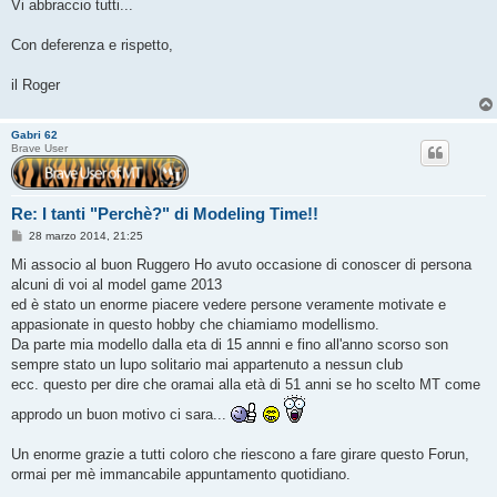
Vi abbraccio tutti...
Con deferenza e rispetto,
il Roger
Gabri 62
Brave User
Re: I tanti "Perchè?" di Modeling Time!!
M
28 marzo 2014, 21:25
e
s
Mi associo al buon Ruggero Ho avuto occasione di conoscer di persona
s
alcuni di voi al model game 2013
a
g
ed è stato un enorme piacere vedere persone veramente motivate e
g
appasionate in questo hobby che chiamiamo modellismo.
i
o
Da parte mia modello dalla eta di 15 annni e fino all'anno scorso son
sempre stato un lupo solitario mai appartenuto a nessun club
ecc. questo per dire che oramai alla età di 51 anni se ho scelto MT come
approdo un buon motivo ci sara...
Un enorme grazie a tutti coloro che riescono a fare girare questo Forun,
ormai per mè immancabile appuntamento quotidiano.