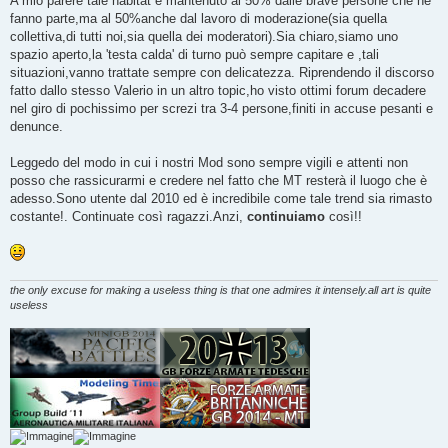
A mio parere tale habitat è mantenuto al 50% dalle brave persone che ne
fanno parte,ma al 50%anche dal lavoro di moderazione(sia quella
collettiva,di tutti noi,sia quella dei moderatori).Sia chiaro,siamo uno
spazio aperto,la 'testa calda' di turno può sempre capitare e ,tali
situazioni,vanno trattate sempre con delicatezza. Riprendendo il discorso
fatto dallo stesso Valerio in un altro topic,ho visto ottimi forum decadere
nel giro di pochissimo per screzi tra 3-4 persone,finiti in accuse pesanti e
denunce.
Leggedo del modo in cui i nostri Mod sono sempre vigili e attenti non
posso che rassicurarmi e credere nel fatto che MT resterà il luogo che è
adesso.Sono utente dal 2010 ed è incredibile come tale trend sia rimasto
costante!. Continuate così ragazzi.Anzi,
continuiamo
così!!
the only excuse for making a useless thing is that one admires it intensely.all art is quite
useless