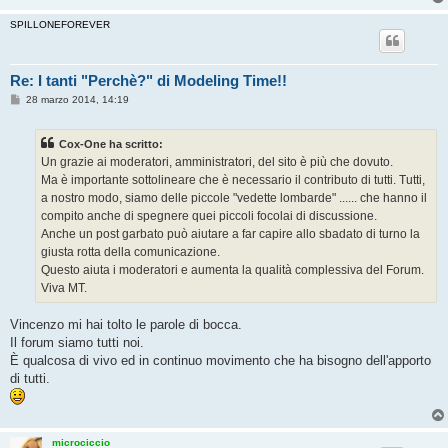
SPILLONEFOREVER
Re: I tanti "Perchè?" di Modeling Time!!
M
28 marzo 2014, 14:19
e
s
s
Cox-One ha scritto:
a
g
Un grazie ai moderatori, amministratori, del sito è più che dovuto.
g
Ma è importante sottolineare che è necessario il contributo di tutti. Tutti,
i
o
a nostro modo, siamo delle piccole "vedette lombarde" ...... che hanno il
compito anche di spegnere quei piccoli focolai di discussione.
Anche un post garbato può aiutare a far capire allo sbadato di turno la
giusta rotta della comunicazione.
Questo aiuta i moderatori e aumenta la qualità complessiva del Forum.
Viva MT.
Vincenzo mi hai tolto le parole di bocca.
Il forum siamo tutti noi.
È qualcosa di vivo ed in continuo movimento che ha bisogno dell'apporto
di tutti.
microciccio