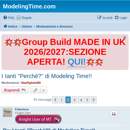
ModelingTime.com
FAQ
Regole
Iscriviti
Login
Indice
Utente
Moderazione e Annunci
Group Build MADE IN UK
2026/2027:SEZIONE
APERTA!
QUI!
I tanti "Perchè?" di Modeling Time!!
Moderatore:
Starfighter84
Rispondi
1
2
3
4
5
Precedente
Prossimo
43 messaggi
Fabiolous
Knight User