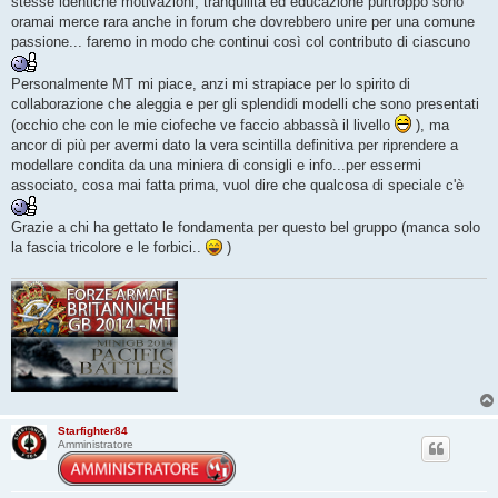
stesse identiche motivazioni, tranquilità ed educazione purtroppo sono
oramai merce rara anche in forum che dovrebbero unire per una comune
passione... faremo in modo che continui così col contributo di ciascuno
Personalmente MT mi piace, anzi mi strapiace per lo spirito di
collaborazione che aleggia e per gli splendidi modelli che sono presentati
(occhio che con le mie ciofeche ve faccio abbassà il livello
), ma
ancor di più per avermi dato la vera scintilla definitiva per riprendere a
modellare condita da una miniera di consigli e info...per essermi
associato, cosa mai fatta prima, vuol dire che qualcosa di speciale c'è
Grazie a chi ha gettato le fondamenta per questo bel gruppo (manca solo
la fascia tricolore e le forbici..
)
Starfighter84
Amministratore