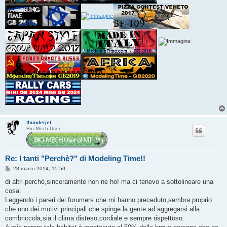
thunderjet
Bio-Mech User
Re: I tanti "Perchè?" di Modeling Time!!
M
28 marzo 2014, 15:50
e
s
di altri perchè,sinceramente non ne ho! ma ci tenevo a sottolineare una
s
cosa:
a
g
Leggendo i pareri dei forumers che mi hanno preceduto,sembra proprio
g
che uno dei motivi principali che spinge la gente ad aggregarsi alla
i
o
combriccola,sia il clima disteso,cordiale e sempre rispettoso.