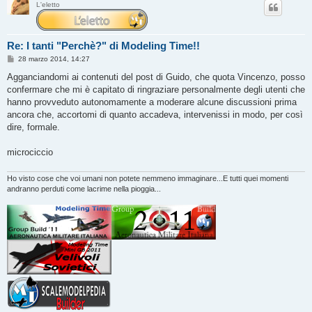
L'eletto
Re: I tanti "Perchè?" di Modeling Time!!
M
28 marzo 2014, 14:27
e
s
Agganciandomi ai contenuti del post di Guido, che quota Vincenzo, posso
s
confermare che mi è capitato di ringraziare personalmente degli utenti che
a
g
hanno provveduto autonomamente a moderare alcune discussioni prima
g
ancora che, accortomi di quanto accadeva, intervenissi in modo, per così
i
o
dire, formale.
microciccio
Ho visto cose che voi umani non potete nemmeno immaginare...E tutti quei momenti
andranno perduti come lacrime nella pioggia...