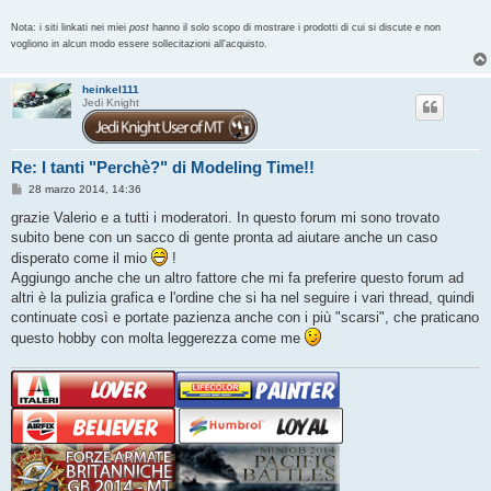
Nota: i siti linkati nei miei
post
hanno il solo scopo di mostrare i prodotti di cui si discute e non
vogliono in alcun modo essere sollecitazioni all'acquisto.
heinkel111
Jedi Knight
Re: I tanti "Perchè?" di Modeling Time!!
M
28 marzo 2014, 14:36
e
s
grazie Valerio e a tutti i moderatori. In questo forum mi sono trovato
s
subito bene con un sacco di gente pronta ad aiutare anche un caso
a
g
disperato come il mio
!
g
Aggiungo anche che un altro fattore che mi fa preferire questo forum ad
i
o
altri è la pulizia grafica e l'ordine che si ha nel seguire i vari thread, quindi
continuate così e portate pazienza anche con i più "scarsi", che praticano
questo hobby con molta leggerezza come me