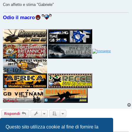
Con affetto e stima "Gabriele"
Odio il macro
Rispondi
1
2
3
4
5
Precedente
Prossimo
43 messaggi
Questo sito utilizza cookie al fine di fornire la