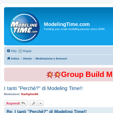
ModelingTime.com
Feeding your scale modelling passion since 2008!
FAQ
Regole
Indice
Utente
Moderazione e Annunci
Group Build 
I tanti "Perchè?" di Modeling Time!!
Moderatore:
Starfighter84
Rispondi
Re: I tanti "Perchè?" di Modeling Time!!