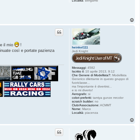
Località:
Bergamo
T
o
p
e il mio
!
heinkel111
ntinuate così e portate pazienza
Jedi Knight
Messaggi:
4582
Iscritto il:
10 aprile 2013, 9:12
Che Genere di Modellista?:
Modellista
Generico dilettante in questo gruppo di
fuoriclasse...
ma l'importante è divertirsi...
e io mi diverto!
Aerografo:
si
colori preferiti:
tamiya gunze mrcolor
scratch builder:
no
Club/Associazione:
ACMMT
Nome:
Marco
Località:
piacenza
T
o
p