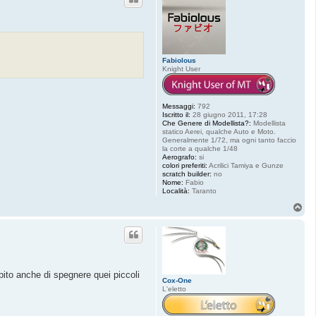
Fabiolous
Knight User
Messaggi:
792
Iscritto il:
28 giugno 2011, 17:28
Che Genere di Modellista?:
Modellista
statico Aerei, qualche Auto e Moto.
Generalmente 1/72, ma ogni tanto faccio
la corte a qualche 1/48
Aerografo:
si
colori preferiti:
Acrilici Tamiya e Gunze
scratch builder:
no
Nome:
Fabio
Località:
Taranto
T
o
p
mpito anche di spegnere quei piccoli
Cox-One
L'eletto