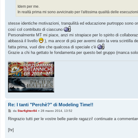
Idem per me.
In realtà prima mi sono avvicinato per l'altissima qualità delle esecuzioni
stesse identiche motivazioni, tranquilità ed educazione purtroppo sono
così col contributo di ciascuno
Personalmente MT mi piace, anzi mi strapiace per lo spirito di collaboraz
abbassà il livello
), ma ancor di più per avermi dato la vera scintilla d
fatta prima, vuol dire che qualcosa di speciale c'è
Grazie a chi ha gettato le fondamenta per questo bel gruppo (manca solo la
Re: I tanti "Perchè?" di Modeling Time!!
M
da
Starfighter84
»
28 marzo 2014, 13:52
e
s
Ringrazio tutti per le vostre belle parole ragazzi! continuate a commenta
s
a
g
[hr]
g
i