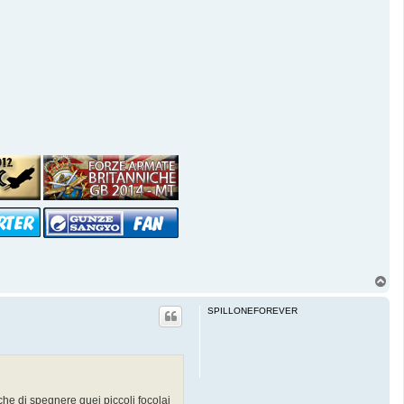
T
o
p
SPILLONEFOREVER
nche di spegnere quei piccoli focolai