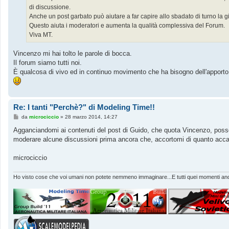
o
di discussione.
Anche un post garbato può aiutare a far capire allo sbadato di turno la g
Questo aiuta i moderatori e aumenta la qualità complessiva del Forum.
Viva MT.
Vincenzo mi hai tolto le parole di bocca.
Il forum siamo tutti noi.
È qualcosa di vivo ed in continuo movimento che ha bisogno dell'apporto d
Re: I tanti "Perchè?" di Modeling Time!!
M
da
microciccio
»
28 marzo 2014, 14:27
e
s
Agganciandomi ai contenuti del post di Guido, che quota Vincenzo, poss
s
moderare alcune discussioni prima ancora che, accortomi di quanto accad
a
g
g
microciccio
i
o
Ho visto cose che voi umani non potete nemmeno immaginare...E tutti quei momenti andr