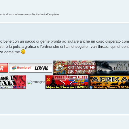
no in alcun modo essere sollecitazioni all'acquisto.
ubito bene con un sacco di gente pronta ad aiutare anche un caso disperato com
ri è la pulizia grafica e l'ordine che si ha nel seguire i vari thread, quindi co
ezza come me