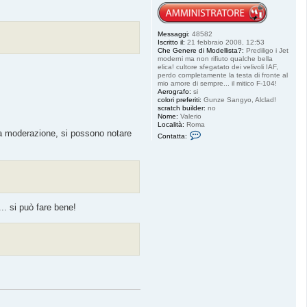
Messaggi:
48582
Iscritto il:
21 febbraio 2008, 12:53
Che Genere di Modellista?:
Prediligo i Jet
moderni ma non rifiuto qualche bella
elica! cultore sfegatato dei velivoli IAF,
perdo completamente la testa di fronte al
mio amore di sempre... il mitico F-104!
Aerografo:
si
colori preferiti:
Gunze Sangyo, Alclad!
scratch builder:
no
Nome:
Valerio
Località:
Roma
 la moderazione, si possono notare
C
Contatta:
o
n
t
a
t
t
a
S
.. si può fare bene!
t
a
r
f
i
g
h
t
e
r
8
4