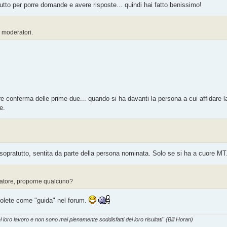
tto per porre domande e avere risposte... quindi hai fatto benissimo!
 moderatori.
iore conferma delle prime due... quando si ha davanti la persona a cui affidare
e.
opratutto, sentita da parte della persona nominata. Solo se si ha a cuore MT.
atore, proporne qualcuno?
i volete come "guida" nel forum.
l loro lavoro e non sono mai pienamente soddisfatti dei loro risultati" (Bill Horan)