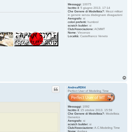
Messaggi:
10075
Iscritto il:
5 giugno 2013, 17:14
Che Genere di Modellista?:
Mezzi militari
in genere senza disdegnare divagazioni
Aerografo:
si
colori preferiti:
humbrol
scratch builder:
si
Club/Associazione:
ACMMT
Nome:
Vincenzo
Località:
Castelfranco Veneto
T
o
p
AndreaRD04
Perfect User of Modeling Time
Messaggi:
1092
Iscritto il:
15 ottobre 2013, 15:59
Che Genere di Modellista?:
Modellista
Generico
Aerografo:
si
scratch builder:
si
Club/Associazione:
A.C.Modeling Time
Nome:
Andrea