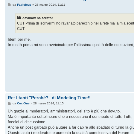
M
da
Fabiolous
»
28 marzo 2014, 11:11
e
s
s
davmarx ha scritto:
a
g
CUT Prima di iscrivermi ho ravanato parecchio nella rete ma la mia scelta
g
CUT
i
o
Idem per me.
In realtà prima mi sono avvicinato per l'altissima qualità delle esecuzioni,
Re: I tanti "Perchè?" di Modeling Time!!
M
da
Cox-One
»
28 marzo 2014, 11:15
e
s
Un grazie ai moderatori, amministratori, del sito è più che dovuto.
s
Ma è importante sottolineare che è necessario il contributo di tutti. Tutt
a
g
focolai di discussione.
g
Anche un post garbato può aiutare a far capire allo sbadato di turno la gi
i
o
Questo aiuta i moderatori e aumenta la qualità complessiva del Forum.