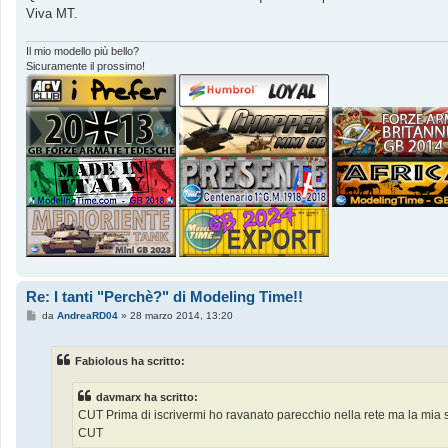
Viva MT.
Il mio modello più bello?
Sicuramente il prossimo!
Re: I tanti "Perchè?" di Modeling Time!!
M
da
AndreaRD04
»
28 marzo 2014, 13:20
e
s
s
Fabiolous ha scritto:
a
g
g
davmarx ha scritto:
i
o
CUT Prima di iscrivermi ho ravanato parecchio nella rete ma la mia sc
CUT