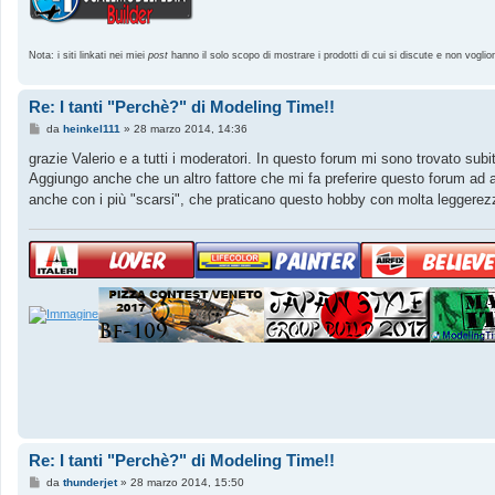
Nota: i siti linkati nei miei
post
hanno il solo scopo di mostrare i prodotti di cui si discute e non voglio
Re: I tanti "Perchè?" di Modeling Time!!
M
da
heinkel111
»
28 marzo 2014, 14:36
e
s
grazie Valerio e a tutti i moderatori. In questo forum mi sono trovato s
s
Aggiungo anche che un altro fattore che mi fa preferire questo forum ad alt
a
g
anche con i più "scarsi", che praticano questo hobby con molta legger
g
i
o
Re: I tanti "Perchè?" di Modeling Time!!
M
da
thunderjet
»
28 marzo 2014, 15:50
e