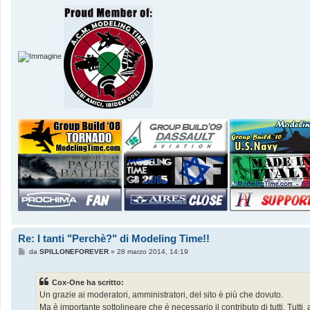
Re: I tanti "Perchè?" di Modeling Time!!
M
da
SPILLONEFOREVER
»
28 marzo 2014, 14:19
e
s
s
Cox-One ha scritto:
a
g
Un grazie ai moderatori, amministratori, del sito è più che dovuto.
g
Ma è importante sottolineare che è necessario il contributo di tutti. Tutt
i