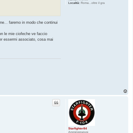
Località:
Roma...oltre il gra
ne... faremo in modo che continui
on le mie ciofeche ve faccio
.per essermi associato, cosa mai
T
o
p
Starfighter84
Amministratore