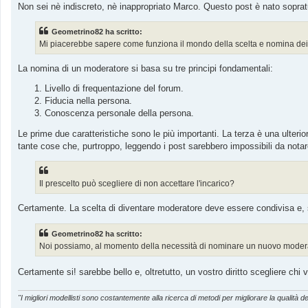
o
Non sei nè indiscreto, nè inappropriato Marco. Questo post è nato sopratu
Geometrino82 ha scritto:
Mi piacerebbe sapere come funziona il mondo della scelta e nomina dei
La nomina di un moderatore si basa su tre principi fondamentali:
Livello di frequentazione del forum.
Fiducia nella persona.
Conoscenza personale della persona.
Le prime due caratteristiche sono le più importanti. La terza è una ulter
tante cose che, purtroppo, leggendo i post sarebbero impossibili da notar
Il prescelto può scegliere di non accettare l'incarico?
Certamente. La scelta di diventare moderatore deve essere condivisa e, s
Geometrino82 ha scritto:
Noi possiamo, al momento della necessità di nominare un nuovo moder
Certamente si! sarebbe bello e, oltretutto, un vostro diritto scegliere ch
"I migliori modellisti sono costantemente alla ricerca di metodi per migliorare la qualità de