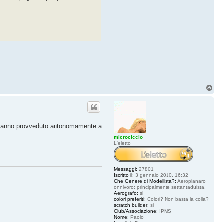
T
o
p
he hanno provveduto autonomamente a
microciccio
L'eletto
Messaggi:
27801
Iscritto il:
3 gennaio 2010, 16:32
Che Genere di Modellista?:
Aeroplanaro
onnivoro; principalmente settantaduista.
Aerografo:
si
colori preferiti:
Colori? Non basta la colla?
scratch builder:
si
Club/Associazione:
IPMS
Nome:
Paolo