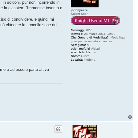
: in soldoni, pur non incorrendo in
te la classica: "Immagine inserita a
johnnycere
Knight User
ciso di condividere, e quindi mi
uò chiedere la cancellazione del
Messaggi:
827
Iscritto il:
24 marzo 2011, 19:09
Che Genere di Modellista?:
Modellista
principiante armato e curioso
Aerografo:
si
colori preferiti:
Alclad
scratch builder:
si
Nome:
Greco
Località:
modena
rnerò ad essere parte attiva
T
o
p