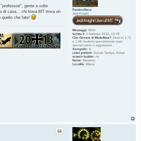
"professori", gente a volte
PanteraNera
o di casa....chi trova MT trova un
Jedi Knight
o quello che fate!
Messaggi:
4644
Iscritto il:
4 febbraio 2010, 23:35
Che Genere di Modellista?:
Aerei in 1:72
e 1:48 moderni specialmente russi,
special colors o aggressors.
Aerografo:
si
colori preferiti:
Gunze,Tamiya, Alclad
scratch builder:
no
Nome:
Massimo
Località:
Milano
T
o
p