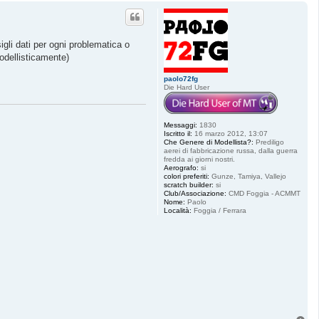
p
sigli dati per ogni problematica o
odellisticamente)
paolo72fg
Die Hard User
Messaggi:
1830
Iscritto il:
16 marzo 2012, 13:07
Che Genere di Modellista?:
Prediligo
aerei di fabbricazione russa, dalla guerra
fredda ai giorni nostri.
Aerografo:
si
colori preferiti:
Gunze, Tamiya, Vallejo
scratch builder:
si
Club/Associazione:
CMD Foggia - ACMMT
Nome:
Paolo
Località:
Foggia / Ferrara