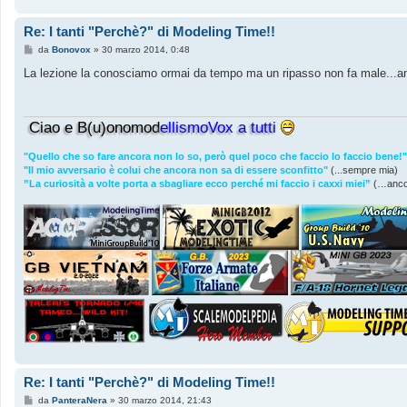
Re: I tanti "Perchè?" di Modeling Time!!
M
da
Bonovox
»
30 marzo 2014, 0:48
e
s
La lezione la conosciamo ormai da tempo ma un ripasso non fa male...an
s
a
g
g
Ciao e B(u)onomod
ellismoVox a tutti
i
o
"Quello che so fare ancora non lo so, però quel poco che faccio lo faccio bene!"
"Il mio avversario è colui che ancora non sa di essere sconfitto"
(...sempre mia)
”La curiosità a volte porta a sbagliare ecco perché mi faccio i caxxi miei”
(…anco
Re: I tanti "Perchè?" di Modeling Time!!
M
da
PanteraNera
»
30 marzo 2014, 21:43