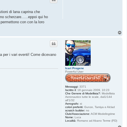
tioni di lana caprina che
o scherzare......eppoi qui ho
e permettono con con la loro
T
o
p
va per i vari eventi! Come dicevano
Icari Progene
Powerful User
Messaggi:
3371
Iscritto il:
18 gennaio 2009, 10:23
Che Genere di Modellista?:
Modellista
Aeronautico tutte le scale, dal1/144
all'1/32
Aerografo:
si
colori preferiti:
Gunze, Tamiya e Alclad
scratch builder:
no
Club/Associazione:
ACM Modelingtime
Nome:
Luca
Località:
Romano ad Abano Terme (PD)
T