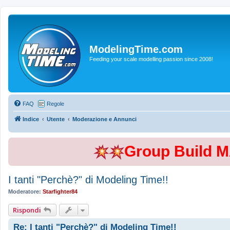
ModelingTime.com
Feeding your scale modelling passion since 2008!
FAQ
Regole
Indice
Utente
Moderazione e Annunci
Group Build 
I tanti "Perchè?" di Modeling Time!!
Moderatore:
Starfighter84
Rispondi
Re: I tanti "Perchè?" di Modeling Time!!