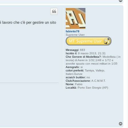
o
p
 lavoro che c'è per gestire un sito
fabietto78
Supreme User
Messaggi:
683
Iscritto il:
9 marzo 2013, 21:31
Che Genere di Modellista?:
Modellista ( in
teoria) di Aerei in 1/32,1/48 e 1/72 e
avvolte spazio con mezzi militari in 1/35
Aerografo:
si
colori preferiti:
Tamiya, Vallejo,
Italeri,Gunze
scratch builder:
no
Club/Associazione:
A.C.M.M.T.
Nome:
Fabio
Località:
Porto San Giorgio (AP)
T
o