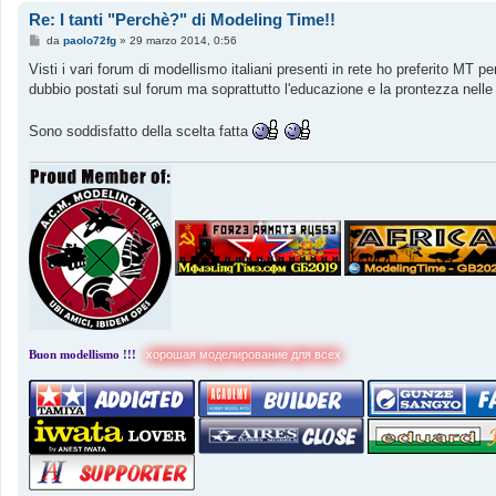
Re: I tanti "Perchè?" di Modeling Time!!
M
da
paolo72fg
»
29 marzo 2014, 0:56
e
s
Visti i vari forum di modellismo italiani presenti in rete ho preferito MT pe
s
dubbio postati sul forum ma soprattutto l'educazione e la prontezza nelle
a
g
g
Sono soddisfatto della scelta fatta
i
o
Buon modellismo !!!
хорошая моделирование для всех