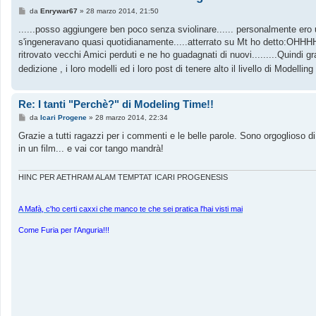
M
da
Enrywar67
»
28 marzo 2014, 21:50
e
s
......posso aggiungere ben poco senza sviolinare...... personalmente ero 
s
s'ingeneravano quasi quotidianamente.....atterrato su Mt ho detto:OHHHH
a
g
ritrovato vecchi Amici perduti e ne ho guadagnati di nuovi.........Quindi 
g
dedizione , i loro modelli ed i loro post di tenere alto il livello di Modellin
i
o
Re: I tanti "Perchè?" di Modeling Time!!
M
da
Icari Progene
»
28 marzo 2014, 22:34
e
s
Grazie a tutti ragazzi per i commenti e le belle parole. Sono orgoglioso d
s
in un film... e vai cor tango mandrà!
a
g
g
i
HINC PER AETHRAM ALAM TEMPTAT ICARI PROGENESIS
o
A Mafà, c'ho certi caxxi che manco te che sei pratica l'hai visti mai
Come Furia per l'Anguria!!!