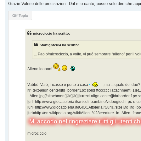
s
Grazie Valerio delle precisazioni. Dal mio canto, posso solo dire che app
s
a
g
Off Topic
g
i
o
microciccio ha scritto:
Starfighter84 ha scritto:
... Paolo/microciccio, a volte, vi può sembrare “alieno” per il vo
Alieno iooooo!
Vabbè, Valè, incasso e porto a casa
, ma ... quale dei due
[tr=text-align:center][td=border:1px solid #cccccc][attachment=1]e
_Alien.jpg[/attachment][/td][/tr] [tr=text-align:center][td=border:1p
[url=http://www.giocattoleria.it/articoli-bambino/videogiochi-pc-e-
[url=http://www.giocattoleria.it/]GIOCAttoleria.it[/url].[/size][/td] 
[url=http://en.wikipedia.org/wiki/Alien_%28creature_in_Alien_franchis
Mi accodo nel ringraziare tutti gli utenti c
microciccio