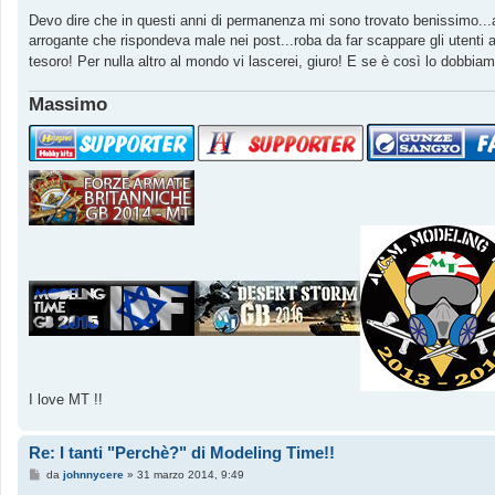
e
s
Devo dire che in questi anni di permanenza mi sono trovato benissimo...av
s
arrogante che rispondeva male nei post...roba da far scappare gli utenti a
a
g
tesoro! Per nulla altro al mondo vi lascerei, giuro! E se è così lo dobbiamo
g
i
o
Massimo
I love MT !!
Re: I tanti "Perchè?" di Modeling Time!!
M
da
johnnycere
»
31 marzo 2014, 9:49
e