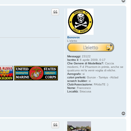
T
o
p
Bonovox
L'eletto
Messaggi:
23122
Iscritto il:
6 aprile 2009, 0:17
Che Genere di Modellista?:
Caccia
moderni, F-4 Phantom in primis, anche se
qualcuno mi fa venir voglia di eliche.
Aerografo:
si
colori preferiti:
Gunze - Tamiya - Alclad
scratch builder:
si
Club/Associazione:
FAIdaTE :)
Nome:
Francesco
Località:
Siracusa
T
o
p