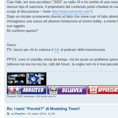
s
Ciao Valè, ieri sera ascoltavo "2024" su radio 24 e ho sentito di una nuova 
s
nessun tipo di sanzione, il proprietario del contenuto potrà chiedere la c
a
g
scopo di discussione – fonte
http://www.nomesito.com
").
g
Dopo un iniziale scoramento dovuto al fatto che viene così di fatto attenta
i
o
immaginavo una nuova ed ulteriore limitazione al nostro hobby, a mente 
suo oggetto.
Mi confermi questo?
Greco
PS: lascio per chi lo volesse il
link
al podcast della trasmissione
PPSS: sono in standby ormai da tempo, ma ho avuto un problema spinoso, e
(attivina ina ina ina ina ina..ndr) del forum, la voglia non mi è mai passata
Propositi 2020: terminare i t2d iniziati anni fa
Re: I tanti "Perchè?" di Modeling Time!!
M
da
Psycho
»
31 marzo 2014, 11:29
e