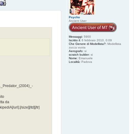
Psycho
Ancient User
Messaggi:
5900
Iscritto il:
6 febbraio 2010, 0:09
Che Genere di Modellista?:
Modellista
zucca vuota
Aerografo:
si
scratch builder:
si
Nome:
Emanuele
Località:
Padova
vs._Predator_(2004)_-
ito
atta da
iA[/url].[/size][/td][/tr]