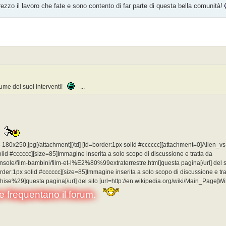
rezzo il lavoro che fate e sono contento di far parte di questa bella comunità!
lume dei suoi interventi!
...
?
t1-180x250.jpg[/attachment][/td] [td=border:1px solid #cccccc][attachment=0]Alien_
x solid #cccccc][size=85]Immagine inserita a solo scopo di discussione e tratta da
console/film-bambini/film-et-l%E2%80%99extraterrestre.html]questa pagina[/url] del s
[td=border:1px solid #cccccc][size=85]Immagine inserita a solo scopo di discussione e tr
e%29]questa pagina[/url] del sito [url=http://en.wikipedia.org/wiki/Main_Page]Wikiped
he frequentano il forum.