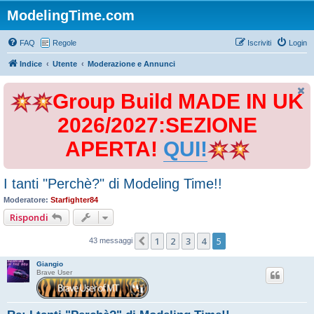
ModelingTime.com
FAQ
Regole
Iscriviti
Login
Indice
Utente
Moderazione e Annunci
Group Build MADE IN UK
2026/2027:SEZIONE
APERTA!
QUI!
I tanti "Perchè?" di Modeling Time!!
Moderatore:
Starfighter84
Rispondi
1
2
3
4
5
Precedente
43 messaggi
Giangio
Brave User