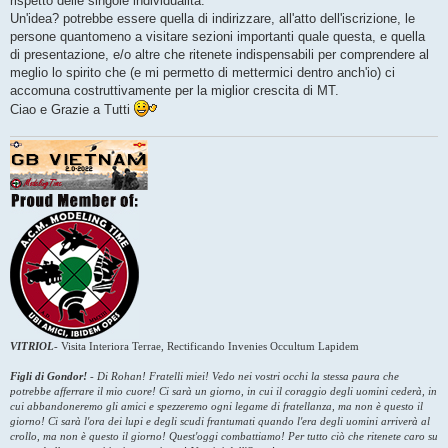
rispetto delle singole individualità.
Un'idea? potrebbe essere quella di indirizzare, all'atto dell'iscrizione, le
persone quantomeno a visitare sezioni importanti quale questa, e quella
di presentazione, e/o altre che ritenete indispensabili per comprendere al
meglio lo spirito che (e mi permetto di mettermici dentro anch'io) ci
accomuna costruttivamente per la miglior crescita di MT.
Ciao e Grazie a Tutti
VITRIOL
-
Visita Interiora Terrae, Rectificando Invenies Occultum Lapidem
Figli di Gondor!
-
Di Rohan! Fratelli miei! Vedo nei vostri occhi la stessa paura che
potrebbe afferrare il mio cuore! Ci sarà un giorno, in cui il coraggio degli uomini cederà, in
cui abbandoneremo gli amici e spezzeremo ogni legame di fratellanza, ma non è questo il
giorno! Ci sarà l'ora dei lupi e degli scudi frantumati quando l'era degli uomini arriverà al
crollo, ma non è questo il giorno! Quest'oggi combattiamo! Per tutto ciò che ritenete caro su