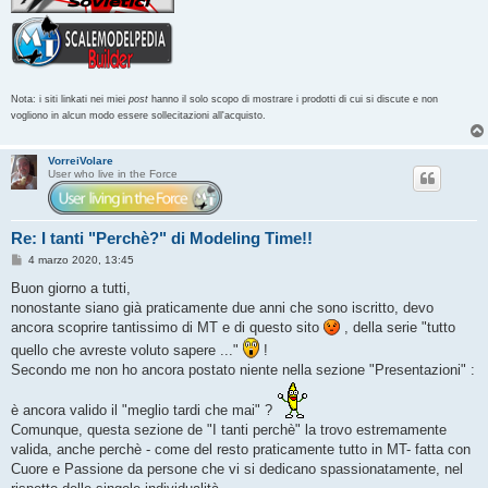
Nota: i siti linkati nei miei
post
hanno il solo scopo di mostrare i prodotti di cui si discute e non
vogliono in alcun modo essere sollecitazioni all'acquisto.
VorreiVolare
User who live in the Force
Re: I tanti "Perchè?" di Modeling Time!!
M
4 marzo 2020, 13:45
e
s
Buon giorno a tutti,
s
nonostante siano già praticamente due anni che sono iscritto, devo
a
g
ancora scoprire tantissimo di MT e di questo sito
, della serie "tutto
g
quello che avreste voluto sapere ..."
!
i
o
Secondo me non ho ancora postato niente nella sezione "Presentazioni" :
è ancora valido il "meglio tardi che mai" ?
Comunque, questa sezione de "I tanti perchè" la trovo estremamente
valida, anche perchè - come del resto praticamente tutto in MT- fatta con
Cuore e Passione da persone che vi si dedicano spassionatamente, nel