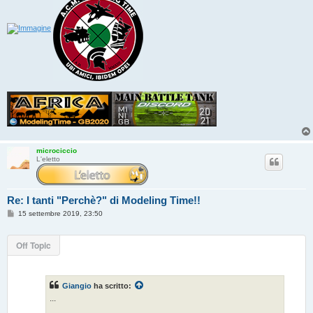
microciccio
L'eletto
Re: I tanti "Perchè?" di Modeling Time!!
M
15 settembre 2019, 23:50
e
s
s
Off Topic
a
g
g
i
o
Giangio
ha scritto:
...