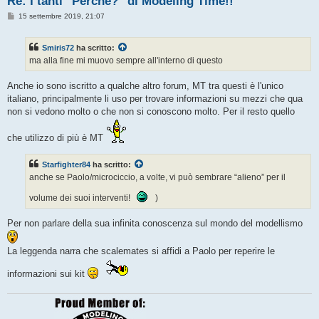
Re: I tanti "Perchè?" di Modeling Time!!
M
15 settembre 2019, 21:07
e
s
s
Smiris72
ha scritto:
a
g
ma alla fine mi muovo sempre all'interno di questo
g
i
o
Anche io sono iscritto a qualche altro forum, MT tra questi è l'unico
italiano, principalmente li uso per trovare informazioni su mezzi che qua
non si vedono molto o che non si conoscono molto. Per il resto quello
che utilizzo di più è MT
Starfighter84
ha scritto:
anche se Paolo/microciccio, a volte, vi può sembrare “alieno” per il
volume dei suoi interventi!
)
Per non parlare della sua infinita conoscenza sul mondo del modellismo
La leggenda narra che scalemates si affidi a Paolo per reperire le
informazioni sui kit