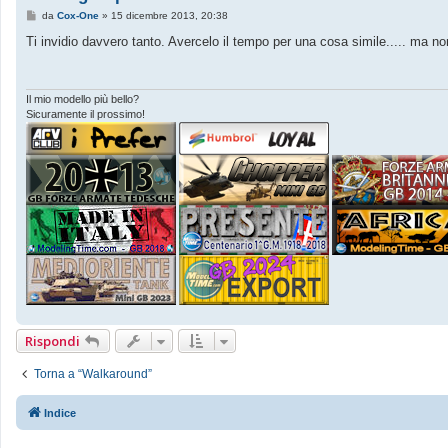
M
da
Cox-One
»
15 dicembre 2013, 20:38
e
s
Ti invidio davvero tanto. Avercelo il tempo per una cosa simile..... ma non
s
a
g
g
i
Il mio modello più bello?
o
Sicuramente il prossimo!
Rispondi
Torna a “Walkaround”
Indice