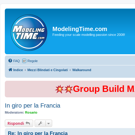
ModelingTime.com
Feeding your scale modelling passion since 2008!
FAQ
Regole
Indice
Mezzi Blindati e Cingolati
Walkaround
Group Build 
In giro per la Francia
Moderatore:
Rosario
Rispondi
Re: In giro per la Francia