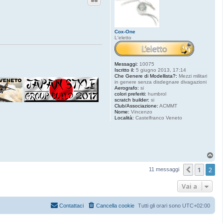
Cox-One
L'eletto
Messaggi:
10075
Iscritto il:
5 giugno 2013, 17:14
Che Genere di Modellista?:
Mezzi militari
in genere senza disdegnare divagazioni
Aerografo:
si
colori preferiti:
humbrol
scratch builder:
si
Club/Associazione:
ACMMT
Nome:
Vincenzo
Località:
Castelfranco Veneto
T
o
1
2
p
Precede
11 messaggi
Vai a
Contattaci
Cancella cookie
Tutti gli orari sono
UTC+02:00