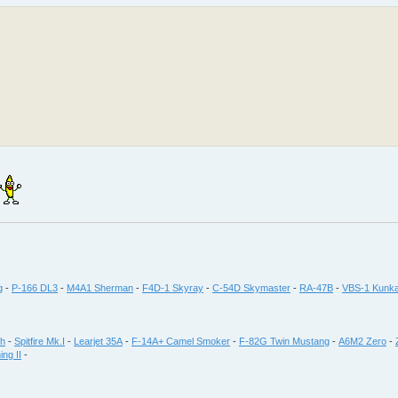
g
-
P-166 DL3
-
M4A1 Sherman
-
F4D-1 Skyray
-
C-54D Skymaster
-
RA-47B
-
VBS-1 Kunka
th
-
Spitfire Mk.I
-
Learjet 35A
-
F-14A+ Camel Smoker
-
F-82G Twin Mustang
-
A6M2 Zero
-
ing II
-