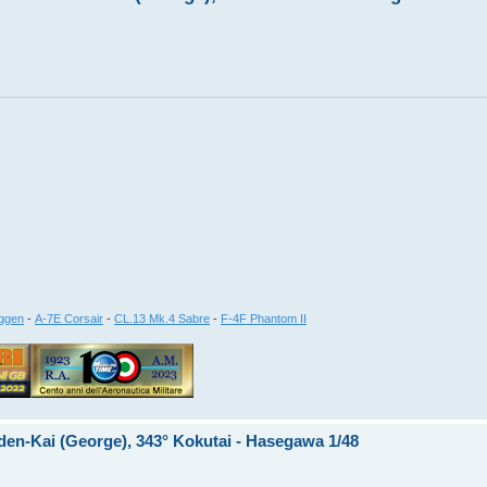
ggen
-
A-7E Corsair
-
CL.13 Mk.4 Sabre
-
F-4F Phantom II
iden-Kai (George), 343° Kokutai - Hasegawa 1/48