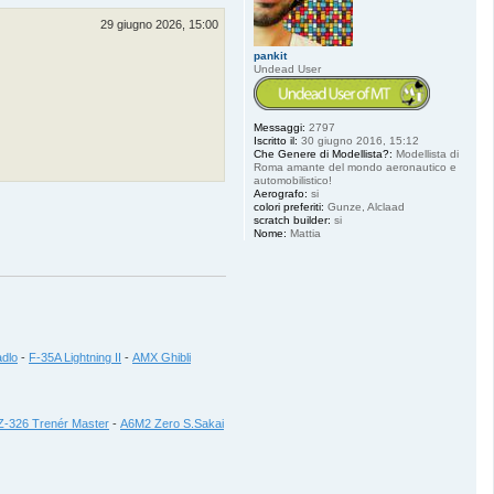
29 giugno 2026, 15:00
pankit
Undead User
Messaggi:
2797
Iscritto il:
30 giugno 2016, 15:12
Che Genere di Modellista?:
Modellista di
Roma amante del mondo aeronautico e
automobilistico!
Aerografo:
si
colori preferiti:
Gunze, Alclaad
scratch builder:
si
Nome:
Mattia
dlo
-
F-35A Lightning II
-
AMX Ghibli
Z-326 Trenér Master
-
A6M2 Zero S.Sakai