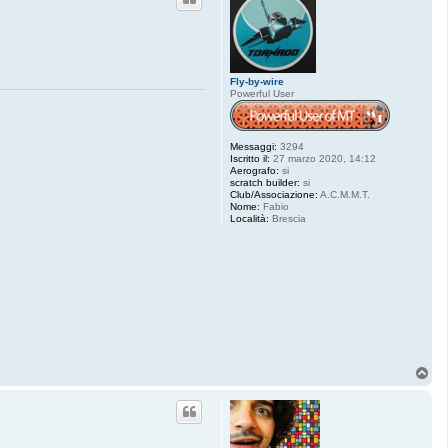
Fly-by-wire
Powerful User
Messaggi:
3294
Iscritto il:
27 marzo 2020, 14:12
Aerografo:
si
scratch builder:
si
Club/Associazione:
A.C.M.M.T.
Nome:
Fabio
Località:
Brescia
T
o
p