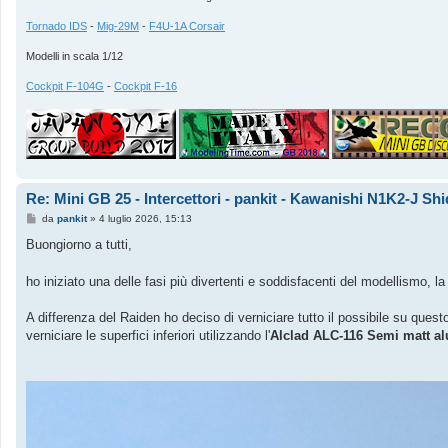
Tornado IDS
-
Mig-29M
-
F4U-1A Corsair
Modelli in scala 1/12
Cockpit F-104G
-
Cockpit F-16
Re: Mini GB 25 - Intercettori - pankit - Kawanishi N1K2-J Sh
M
da
pankit
»
4 luglio 2026, 15:13
e
s
Buongiorno a tutti,
s
a
g
ho iniziato una delle fasi più divertenti e soddisfacenti del modellismo, la
g
i
o
A differenza del Raiden ho deciso di verniciare tutto il possibile su qu
verniciare le superfici inferiori utilizzando l'
Alclad ALC-116 Semi matt 