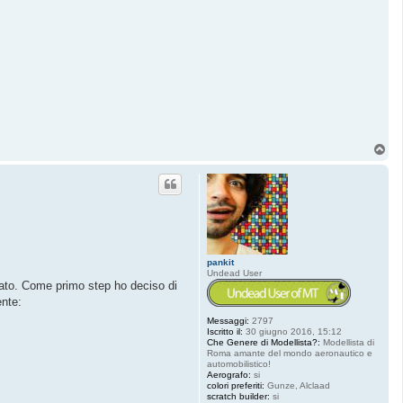
T
o
p
pankit
Undead User
cato. Come primo step ho deciso di
ente:
Messaggi:
2797
Iscritto il:
30 giugno 2016, 15:12
Che Genere di Modellista?:
Modellista di
Roma amante del mondo aeronautico e
automobilistico!
Aerografo:
si
colori preferiti:
Gunze, Alclaad
scratch builder:
si