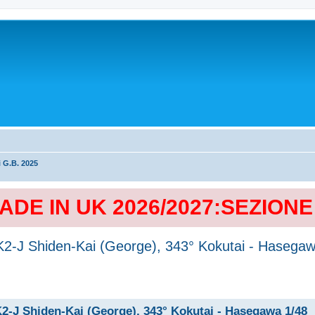
i G.B. 2025
MADE IN UK 2026/2027:SEZION
N1K2-J Shiden-Kai (George), 343° Kokutai - Hasega
1K2-J Shiden-Kai (George), 343° Kokutai - Hasegawa 1/48