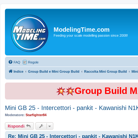
ModelingTime.com
Feeding your scale modelling passion since 2008!
FAQ
Regole
Indice
Group Build e Mini Group Build
Raccolta Mini Group Build
Min
Group Build 
Mini GB 25 - Intercettori - pankit - Kawanishi 
Moderatore:
Starfighter84
Rispondi
Re: Mini GB 25 - Intercettori - pankit - Kawanishi N