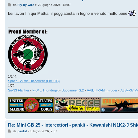
M
da
Fly-by-wire
»
29 giugno 2026, 18:07
e
s
bei lavori fin qui Mattia, il poggiatesta in legno è venuto molto bene
s
a
g
g
i
o
1/144:
Space Shuttle Discovery (OV-103)
1/72:
Su-33 Flanker
-
F-84E Thunderjet
-
Buccaneer S.2
-
A-6E TRAM Intruder
-
AJSF-37 Vi
Re: Mini GB 25 - Intercettori - pankit - Kawanishi N1K2-J Sh
M
da
pankit
»
3 luglio 2026, 7:57
e