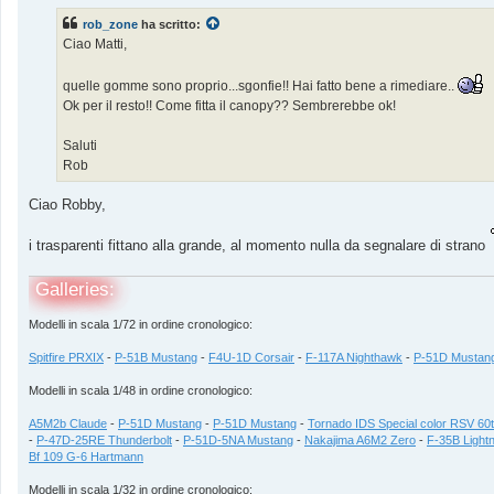
s
s
rob_zone
ha scritto:
a
g
Ciao Matti,
g
i
o
quelle gomme sono proprio...sgonfie!! Hai fatto bene a rimediare..
Ok per il resto!! Come fitta il canopy?? Sembrerebbe ok!
Saluti
Rob
Ciao Robby,
i trasparenti fittano alla grande, al momento nulla da segnalare di strano
Galleries:
Modelli in scala 1/72 in ordine cronologico:
Spitfire PRXIX
-
P-51B Mustang
-
F4U-1D Corsair
-
F-117A Nighthawk
-
P-51D Mustan
Modelli in scala 1/48 in ordine cronologico:
A5M2b Claude
-
P-51D Mustang
-
P-51D Mustang
-
Tornado IDS Special color RSV 60
-
P-47D-25RE Thunderbolt
-
P-51D-5NA Mustang
-
Nakajima A6M2 Zero
-
F-35B Lightn
Bf 109 G-6 Hartmann
Modelli in scala 1/32 in ordine cronologico: