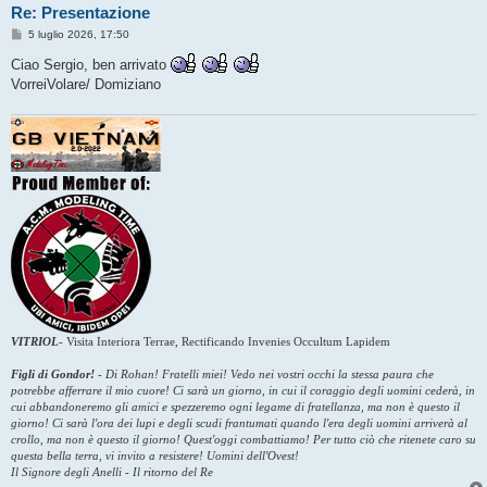
Re: Presentazione
M
5 luglio 2026, 17:50
e
s
Ciao Sergio, ben arrivato
s
VorreiVolare/ Domiziano
a
g
g
i
o
VITRIOL
-
Visita Interiora Terrae, Rectificando Invenies Occultum Lapidem
Figli di Gondor!
-
Di Rohan! Fratelli miei! Vedo nei vostri occhi la stessa paura che
potrebbe afferrare il mio cuore! Ci sarà un giorno, in cui il coraggio degli uomini cederà, in
cui abbandoneremo gli amici e spezzeremo ogni legame di fratellanza, ma non è questo il
giorno! Ci sarà l'ora dei lupi e degli scudi frantumati quando l'era degli uomini arriverà al
crollo, ma non è questo il giorno! Quest'oggi combattiamo! Per tutto ciò che ritenete caro su
questa bella terra, vi invito a resistere! Uomini dell'Ovest!
Il Signore degli Anelli - Il ritorno del Re