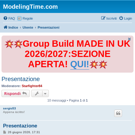
ModelingTime.com
FAQ
Regole
Iscriviti
Login
Indice
Utente
Presentazioni
Group Build MADE IN UK
2026/2027:SEZIONE
APERTA!
QUI!
Presentazione
Moderatore:
Starfighter84
Rispondi
10 messaggi • Pagina
1
di
1
sergio53
Appena iscritto!
Presentazione
M
26 giugno 2026, 17:31