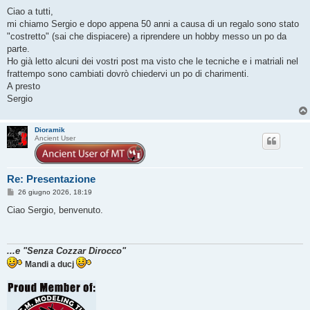
e
s
Ciao a tutti,
s
mi chiamo Sergio e dopo appena 50 anni a causa di un regalo sono stato
a
g
"costretto" (sai che dispiacere) a riprendere un hobby messo un po da
g
parte.
i
o
Ho già letto alcuni dei vostri post ma visto che le tecniche e i matriali nel
frattempo sono cambiati dovrò chiedervi un po di charimenti.
A presto
Sergio
Dioramik
Ancient User
Re: Presentazione
M
26 giugno 2026, 18:19
e
s
Ciao Sergio, benvenuto.
s
a
g
g
...e "Senza Cozzar Dirocco"
i
o
Mandi a ducj