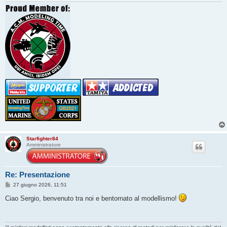
g
i
o
Starfighter84
Amministratore
Re: Presentazione
M
27 giugno 2026, 11:51
e
s
Ciao Sergio, benvenuto tra noi e bentornato al modellismo!
s
a
g
g
i