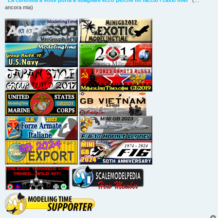
”La curiosità a volte porta a sbagliare ecco perché mi faccio i caxxi miei”
(…
ancora mia)