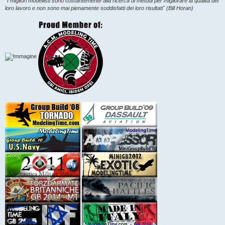
"I migliori modellisti sono costantemente alla ricerca di metodi per migliorare la qualità del
o
loro lavoro e non sono mai pienamente soddisfatti dei loro risultati" (Bill Horan)