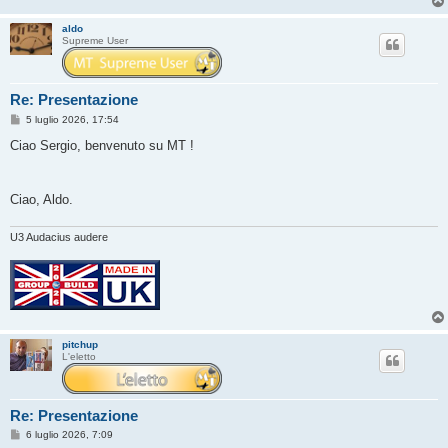
aldo
Supreme User
Re: Presentazione
M
5 luglio 2026, 17:54
e
s
Ciao Sergio, benvenuto su MT !
s
a
g
g
Ciao, Aldo.
i
o
U3 Audacius audere
pitchup
L'eletto
Re: Presentazione
M
6 luglio 2026, 7:09
e