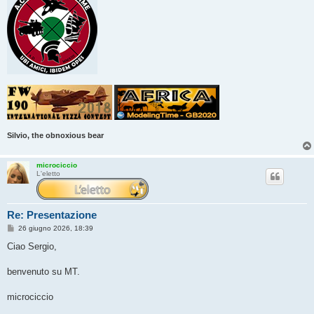
Silvio, the obnoxious bear
microciccio
L'eletto
Re: Presentazione
M
26 giugno 2026, 18:39
e
s
Ciao Sergio,
s
a
g
benvenuto su MT.
g
i
o
microciccio