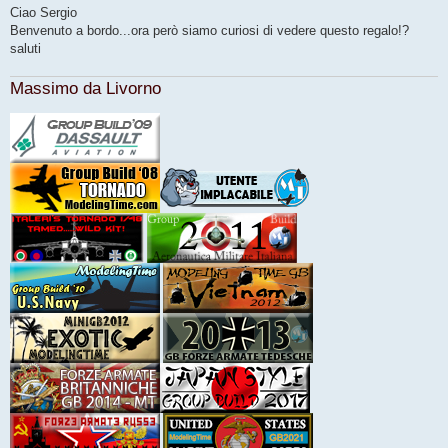
s
Ciao Sergio
s
Benvenuto a bordo...ora però siamo curiosi di vedere questo regalo!?
a
g
saluti
g
i
o
Massimo da Livorno