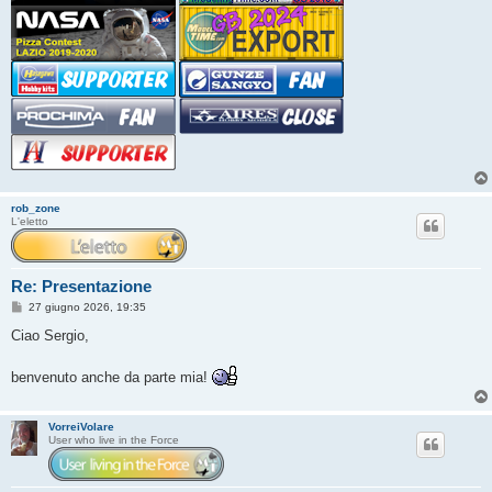
rob_zone
L'eletto
Re: Presentazione
M
27 giugno 2026, 19:35
e
s
Ciao Sergio,
s
a
g
benvenuto anche da parte mia!
g
i
o
VorreiVolare
User who live in the Force