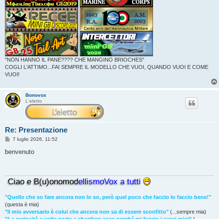
"NON HANNO IL PANE???? CHE MANGINO BRIOCHES"
COGLI L'ATTIMO...FAI SEMPRE IL MODELLO CHE VUOI, QUANDO VUOI E COME
VUOI!
Bonovox
L'eletto
Re: Presentazione
M
7 luglio 2026, 11:52
e
s
benvenuto
s
a
g
g
Ciao e B(u)onomod
ellismoVox a tutti
i
o
"Quello che so fare ancora non lo so, però quel poco che faccio lo faccio bene!"
(questa è mia)
"Il mio avversario è colui che ancora non sa di essere sconfitto"
(...sempre mia)