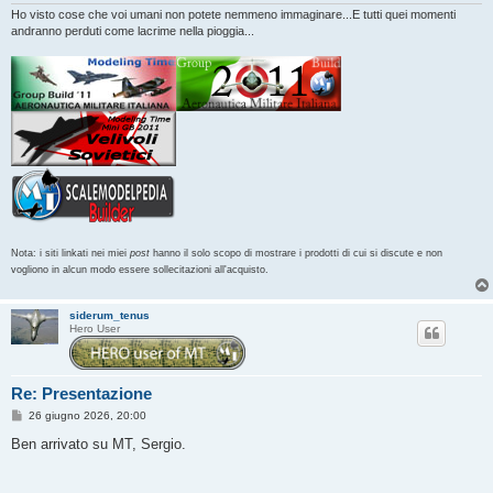
Ho visto cose che voi umani non potete nemmeno immaginare...E tutti quei momenti
andranno perduti come lacrime nella pioggia...
Nota: i siti linkati nei miei
post
hanno il solo scopo di mostrare i prodotti di cui si discute e non
vogliono in alcun modo essere sollecitazioni all'acquisto.
siderum_tenus
Hero User
Re: Presentazione
M
26 giugno 2026, 20:00
e
s
Ben arrivato su MT, Sergio.
s
a
g