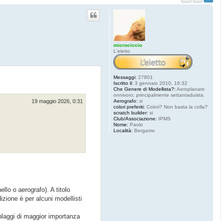
microciccio
L'eletto
Messaggi:
27801
Iscritto il:
3 gennaio 2010, 16:32
Che Genere di Modellista?:
Aeroplanaro
onnivoro; principalmente settantaduista.
Aerografo:
si
19 maggio 2026, 0:31
colori preferiti:
Colori? Non basta la colla?
scratch builder:
si
Club/Associazione:
IPMS
Nome:
Paolo
Località:
Bergamo
lo o aerografo). A titolo
zione è per alcuni modellisti
blaggi di maggior importanza