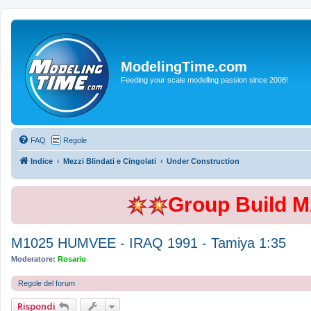
ModelingTime.com
Feeding your scale modelling passion since 2008!
FAQ
Regole
Indice
Mezzi Blindati e Cingolati
Under Construction
Group Build 
M1025 HUMVEE - IRAQ 1991 - Tamiya 1:35
Moderatore:
Rosario
Regole del forum
Rispondi