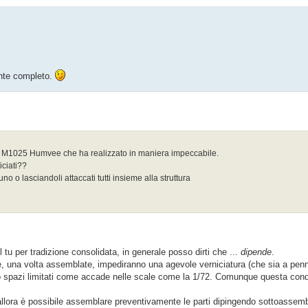
ente completo.
ll M1025 Humvee che ha realizzato in maniera impeccabile.
ciati??
 o lasciandoli attaccati tutti insieme alla struttura
tu per tradizione consolidata, in generale posso dirti che ...
dipende
.
, una volta assemblate, impediranno una agevole verniciatura (che sia a pennel
/o spazi limitati come accade nelle scale come la 1/72. Comunque questa condi
o allora è possibile assemblare preventivamente le parti dipingendo sottoassem