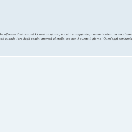
bbe afferrare il mio cuore! Ci sarà un giorno, in cui il coraggio degli uomini cederà, in cui abb
umati quando l'era degli uomini arriverà al crollo, ma non è questo il giorno! Quest'oggi combatti