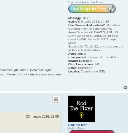
User who live in the Force
Messaggi:
3977
Iscritto il:
9 aprile 2018, 14:25
Che Genere di Modellista?:
Modellista
Generico, men che principiante,
Aerei/Elicotteri - ALE/AVES, AMI, US
NAVY 40 ad oggi, URSS 46 ad oggi,
classici WWII, altri varii USA/Europa,
Missili
Scale dalla 72 alla 32, anche se per ora
mi faccio le ossa sulla 72
Aerografo:
si
colori preferiti:
Tamiya, Gunze, Alclad
scratch builder:
si
Club/Associazione:
MT
Nome:
Domiziano
andoneremo gli amici e spezzeremo ogni
Località:
Castellarano (RE)
amo! Per tutto ciò che ritenete caro su questa
T
o
p
23 maggio 2026, 19:08
RodTheFixer
Knight User