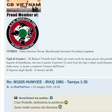
i
o
VITRIOL
-
Visita Interiora Terrae, Rectificando Invenies Occultum Lapidem
Figli di Gondor!
-
Di Rohan! Fratelli miei! Vedo nei vostri occhi la stessa paura che potre
legame di fratellanza, ma non è questo il giorno! Ci sarà l'ora dei lupi e degli scudi frant
bella terra, vi invito a resistere! Uomini dell'Ovest!
Il Signore degli Anelli - Il ritorno del Re
Re: M1025 HUMVEE - IRAQ 1991 - Tamiya 1:35
M
da
RodTheFixer
»
23 maggio 2026, 19:39
e
s
s
VorreiVolare
ha scritto:
a
g
Ciao Rodolfo, bellissima la partenza
g
Sono molto curioso del diorama
i
o