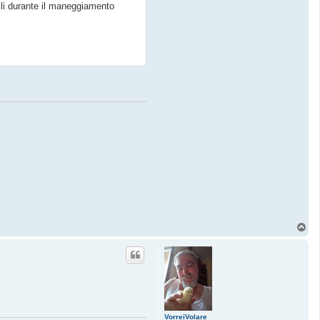
ili durante il maneggiamento
T
o
p
VorreiVolare