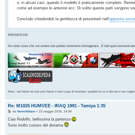
o, in alcuni casi, quando il modello è praticamente completo. Rester
come ad esempio le antenne ecc. Di solito queste parti vengono ver
Concludo chiedendoti la gentilezza di presentarti nell'
apposita sezio
microciccio
Ho visto cose che voi umani non potete nemmeno immaginare...E tutti quei momenti andr
Nota: i siti linkati nei miei
post
hanno il solo scopo di mostrare i prodotti di cui si discute e non voglio
Re: M1025 HUMVEE - IRAQ 1991 - Tamiya 1:35
M
da
VorreiVolare
»
23 maggio 2026, 19:08
e
s
Ciao Rodolfo, bellissima la partenza
s
Sono molto curioso del diorama
a
g
g