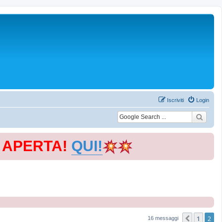
Iscriviti
Login
E APERTA!
QUI!
1
2
Precede
16 messaggi