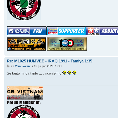
Re: M1025 HUMVEE - IRAQ 1991 - Tamiya 1:35
M
da
VorreiVolare
»
15 giugno 2026, 19:09
e
s
Se tanto mi dà tanto ... . riconfermo
s
a
g
g
i
o