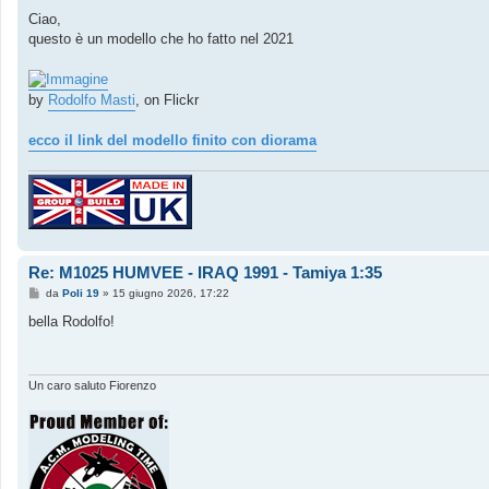
Ciao,
questo è un modello che ho fatto nel 2021
by
Rodolfo Masti
, on Flickr
ecco il link del modello finito con diorama
Re: M1025 HUMVEE - IRAQ 1991 - Tamiya 1:35
M
da
Poli 19
»
15 giugno 2026, 17:22
e
s
bella Rodolfo!
s
a
g
g
i
Un caro saluto Fiorenzo
o