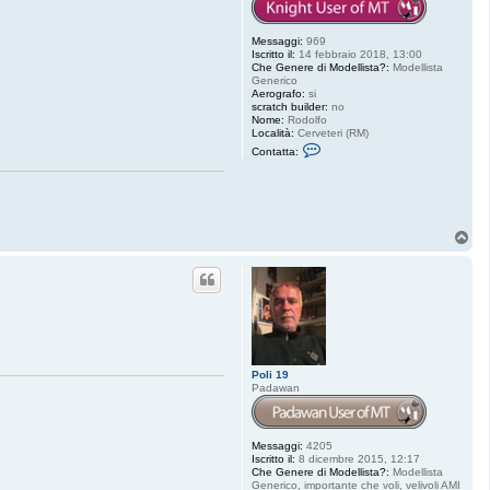
Messaggi:
969
Iscritto il:
14 febbraio 2018, 13:00
Che Genere di Modellista?:
Modellista
Generico
Aerografo:
si
scratch builder:
no
Nome:
Rodolfo
Località:
Cerveteri (RM)
C
Contatta:
o
n
t
a
t
t
T
a
o
R
o
p
d
T
h
e
F
i
x
e
Poli 19
r
Padawan
Messaggi:
4205
Iscritto il:
8 dicembre 2015, 12:17
Che Genere di Modellista?:
Modellista
Generico, importante che voli, velivoli AMI