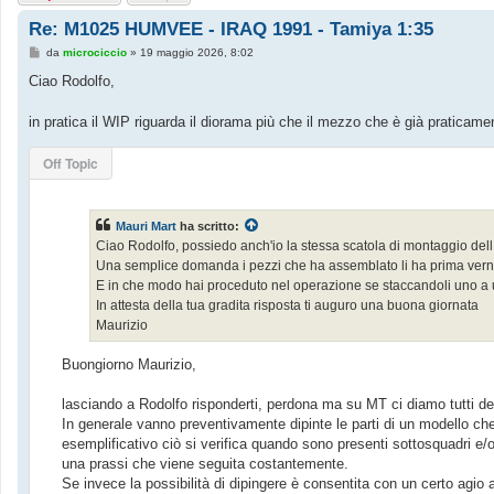
Re: M1025 HUMVEE - IRAQ 1991 - Tamiya 1:35
M
da
microciccio
»
19 maggio 2026, 8:02
e
s
Ciao Rodolfo,
s
a
g
in pratica il WIP riguarda il diorama più che il mezzo che è già praticam
g
i
o
Off Topic
Mauri Mart
ha scritto:
Ciao Rodolfo, possiedo anch'io la stessa scatola di montaggio de
Una semplice domanda i pezzi che ha assemblato li ha prima verni
E in che modo hai proceduto nel operazione se staccandoli uno a uno
In attesta della tua gradita risposta ti auguro una buona giornata
Maurizio
Buongiorno Maurizio,
lasciando a Rodolfo risponderti, perdona ma su MT ci diamo tutti del 
In generale vanno preventivamente dipinte le parti di un modello che
esemplificativo ciò si verifica quando sono presenti sottosquadri e
una prassi che viene seguita costantemente.
Se invece la possibilità di dipingere è consentita con un certo agi