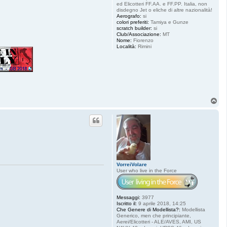
ed Elicotteri FF.AA. e FF.PP. Italia, non
disdegno Jet o eliche di altre nazionalità!
Aerografo:
si
colori preferiti:
Tamiya e Gunze
scratch builder:
si
Club/Associazione:
MT
Nome:
Fiorenzo
Località:
Rimini
T
o
p
VorreiVolare
User who live in the Force
Messaggi:
3977
Iscritto il:
9 aprile 2018, 14:25
Che Genere di Modellista?:
Modellista
Generico, men che principiante,
Aerei/Elicotteri - ALE/AVES, AMI, US