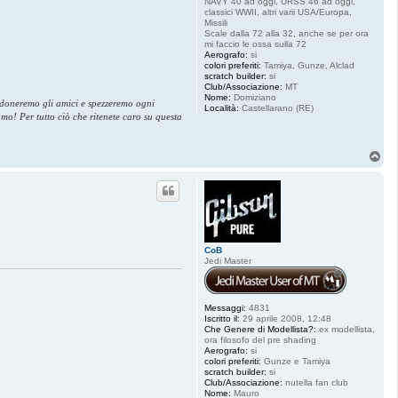
NAVY 40 ad oggi, URSS 46 ad oggi,
classici WWII, altri varii USA/Europa,
Missili
Scale dalla 72 alla 32, anche se per ora
mi faccio le ossa sulla 72
Aerografo:
si
colori preferiti:
Tamiya, Gunze, Alclad
scratch builder:
si
Club/Associazione:
MT
Nome:
Domiziano
andoneremo gli amici e spezzeremo ogni
Località:
Castellarano (RE)
amo! Per tutto ciò che ritenete caro su questa
T
o
p
CoB
Jedi Master
Messaggi:
4831
Iscritto il:
29 aprile 2008, 12:48
Che Genere di Modellista?:
ex modellista,
ora filosofo del pre shading
Aerografo:
si
colori preferiti:
Gunze e Tamiya
scratch builder:
si
Club/Associazione:
nutella fan club
Nome:
Mauro