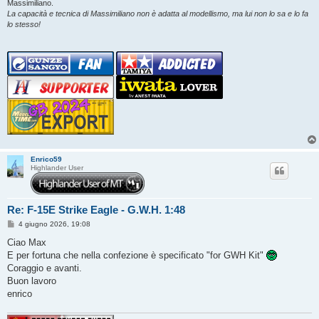
Massimiliano.
La capacità e tecnica di Massimiliano non è adatta al modellismo, ma lui non lo sa e lo fa
lo stesso!
Enrico59
Highlander User
Re: F-15E Strike Eagle - G.W.H. 1:48
M
4 giugno 2026, 19:08
e
s
Ciao Max
s
E per fortuna che nella confezione è specificato "for GWH Kit"
a
g
Coraggio e avanti.
g
Buon lavoro
i
o
enrico