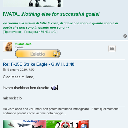
IWATA
...
Nothing else for successful goals!
<<L'uomo è la misura di tutte le cose, di quelle che sono in quanto sono e di
quelle che non sono in quanto non sono.>>
[Πρωταγόρας - Protagora 486-411 a.C.]
microciccio
L'eletto
Re: F-15E Strike Eagle - G.W.H. 1:48
M
5 giugno 2026, 7:50
e
s
Ciao Massimiliano,
s
a
g
lavoro rischioso ben riuscito.
g
i
o
microciccio
Ho visto cose che voi umani non potete nemmeno immaginare...E tutti quei momenti
andranno perduti come lacrime nella pioggia...