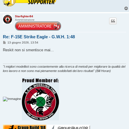
Starfighter84
Amministratore
Re: F-15E Strike Eagle - G.W.H. 1:48
M
13 giugno 2026, 13:54
e
s
Reskit non si smentisce mai...
s
a
g
g
i
"I migliori modellisti sono costantemente alla ricerca di metodi per migliorare la qualità del
o
loro lavoro e non sono mai pienamente soddisfatti dei loro risultati" (Bill Horan)