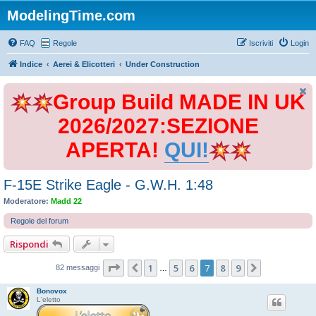
ModelingTime.com
FAQ
Regole
Iscriviti
Login
Indice
Aerei & Elicotteri
Under Construction
Group Build MADE IN UK
2026/2027:SEZIONE
APERTA!
QUI!
F-15E Strike Eagle - G.W.H. 1:48
Moderatore:
Madd 22
Regole del forum
Rispondi
Pagina
7
di
9
1
5
6
7
8
9
Precedente
Prossimo
82 messaggi
…
Bonovox
L'eletto