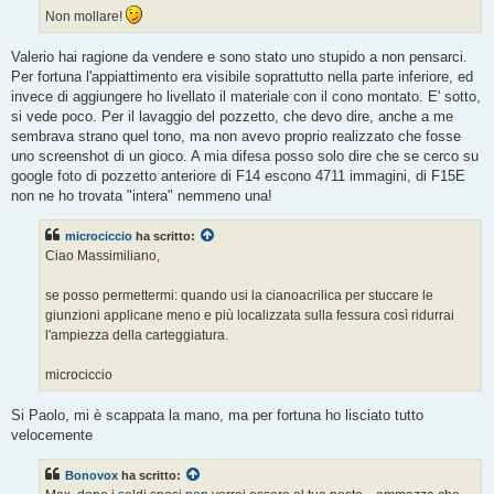
Non mollare!
Valerio hai ragione da vendere e sono stato uno stupido a non pensarci.
Per fortuna l'appiattimento era visibile soprattutto nella parte inferiore, ed
invece di aggiungere ho livellato il materiale con il cono montato. E' sotto,
si vede poco. Per il lavaggio del pozzetto, che devo dire, anche a me
sembrava strano quel tono, ma non avevo proprio realizzato che fosse
uno screenshot di un gioco. A mia difesa posso solo dire che se cerco su
google foto di pozzetto anteriore di F14 escono 4711 immagini, di F15E
non ne ho trovata "intera" nemmeno una!
microciccio
ha scritto:
Ciao Massimiliano,
se posso permettermi: quando usi la cianoacrilica per stuccare le
giunzioni applicane meno e più localizzata sulla fessura così ridurrai
l'ampiezza della carteggiatura.
microciccio
Si Paolo, mi è scappata la mano, ma per fortuna ho lisciato tutto
velocemente
Bonovox
ha scritto: