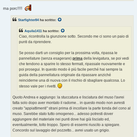
ma porc!!!!
Starfighter84
ha scritto:
Aquila1411
ha scritto:
Ciao, ricontrolla la giunzione sotto. Secondo me ci sono un paio di
punti da riprendere.
Se posso darti un consiglio per la prossima volta, ripassa le
pannellature (senza esagerare)
prima
della levigatura, se poi vedi
che tendono a sparire lo stesso fermati, ripassale nuovamente e
poi prosegui. In questo modo è più facile perché hai sempre la
guida della pannellatura originale da ripassare anziché
reinciderne una di nuova con il rischio di sbagliare qualcosa. Lo
stesso vale per i rivetti.
Quoto Andrea e aggiungo: la stuccatura e lisciatura del muso l'avrei
fatta solo dopo aver montato il radome... in questo modo non avresti
creato "appiattimenti" strani prima di incollare la parte tonda del cono al
muso. Sarebbe stato tutto omogeneo... adesso potresti dover
aggiungere del materiale nei punti dove hai già lisciato ed,
eventualmente, tolto troppo. Spero di essermi riuscito a spiegare.
Concordo sul lavaggio del pozzetto... avrei usato un grigio.