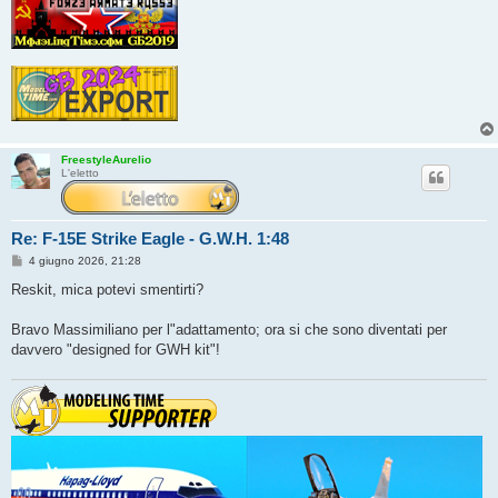
FreestyleAurelio
L'eletto
Re: F-15E Strike Eagle - G.W.H. 1:48
M
4 giugno 2026, 21:28
e
s
Reskit, mica potevi smentirti?
s
a
g
Bravo Massimiliano per l"adattamento; ora si che sono diventati per
g
davvero "designed for GWH kit"!
i
o