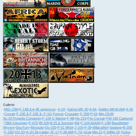
Gallerie:
-
MIG-23M
-
F-14B & A-4E aggressor
-
A-1H
-
Sukhoi MK-30
-
A-6A
-
Spitfire MKVb AMI
-
A-36
-
Corsair
-
F-15E & F-15E &- F-111
-
Fencer
-
Crusader
-
F-35B
-
P-61
-
Mig-23UB
-
Su-33 Progetto Congiunto
-
F-104 G Marine
-
F-4B
-
He-219
-
F4u Corsair
-
FW-190 Captured
-
TBM-3 Avenger
-
P-47D
-
Bf-109
-
B-25 & Summer
-
Kfir
-
F-104 ASA/M
-
F-14B
-
Beaufighter
-
Wyvern
-
Sea Fury
-
Mosquito
-
Do-335
-
P-51 MKIA
-
J-10S
-
P-39
-
Wildcatfish
-
Seafang
-
B-25B
-
F-15D
-
OV-1D
-
A-1H Skyraider
-
JF-17
-
F-86 AMI
-
F-7G
-
Gnat
-
Mig-21
-
F-6/Mig-19
-
Tonka
-