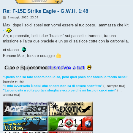
Re: F-15E Strike Eagle - G.W.H. 1:48
M
2 maggio 2026, 23:54
e
s
Max, dopo i soldi spesi non vorrei essere al tuo posto…ammazza che kit
s
a
g
Ah, a proposito, belli i due “bracieri” sui pannelli strumenti; tra una
g
missione e l’altra due braciole e un po di salsicce cotte con la carbonella,
i
o
ci stanno
Benone Max, forza e coraggio
Ciao e B(u)onomod
ellismoVox a tutti
"Quello che so fare ancora non lo so, però quel poco che faccio lo faccio bene!"
(questa è mia)
"Il mio avversario è colui che ancora non sa di essere sconfitto"
(...sempre mia)
”La curiosità a volte porta a sbagliare ecco perché mi faccio i caxxi miei”
(…
ancora mia)