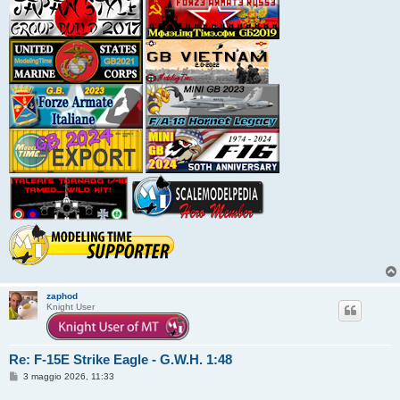
zaphod
Knight User
Re: F-15E Strike Eagle - G.W.H. 1:48
M
3 maggio 2026, 11:33
e
s