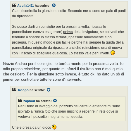
s
Aquila1411
ha scritto:
a
g
Ciao, ricontrolla la giunzione sotto. Secondo me ci sono un paio di punti
g
da riprendere.
i
o
Se posso darti un consiglio per la prossima volta, ripassa le
pannellature (senza esagerare)
prima
della levigatura, se poi vedi che
tendono a sparire lo stesso fermati, ripassale nuovamente e poi
prosegui. In questo modo è più facile perché hai sempre la guida della
pannellatura originale da ripassare anziché reinciderne una di nuova
con il rischio di sbagliare qualcosa. Lo stesso vale per i rivetti.
Grazie Andrea per il consiglio, lo terrò a mente per la prossima volta. Io
odio proprio reincidere, per quanto mi sforzi il risultato non è mai quello
che desidero. Per la giunzione sotto invece, è tutto ok, ho dato un pò di
primer per controllare tutte le zone d'intervento.
Jacopo
ha scritto:
zaphod
ha scritto:
Per il tono di lavaggio del pozzetto del carrello anteriore mi sono
ispirato all'unica foto che sono riuscito a reperire in rete dove si
vedeva il pozzetto integralmente, questa:
Che è presa da un gioco