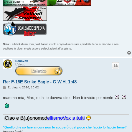
Nota: i siti linkati nei miei
post
hanno il solo scopo di mostrare i prodotti di cui si discute e non
vogliono in alcun modo essere sollecitazioni all'acquisto.
Bonovox
L'eletto
Re: F-15E Strike Eagle - G.W.H. 1:48
M
11 giugno 2026, 16:02
e
s
mamma mia, Max, e chi lo doveva dire...Non ti invidio per niente
s
a
g
g
i
o
Ciao e B(u)onomod
ellismoVox a tutti
"Quello che so fare ancora non lo so, però quel poco che faccio lo faccio bene!"
(questa è mia)