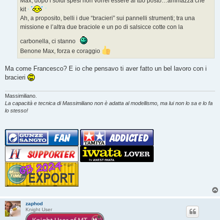
Max, dopo i soldi spesi non vorrei essere al tuo posto…ammazza che
kit
Ah, a proposito, belli i due “bracieri” sui pannelli strumenti; tra una
missione e l’altra due braciole e un po di salsicce cotte con la
carbonella, ci stanno
Benone Max, forza e coraggio
Ma come Francesco? E io che pensavo ti aver fatto un bel lavoro con i
bracieri
Massimiliano.
La capacità e tecnica di Massimiliano non è adatta al modellismo, ma lui non lo sa e lo fa
lo stesso!
zaphod
Knight User