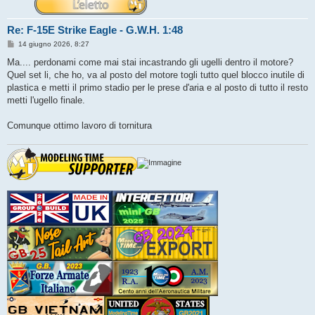
Re: F-15E Strike Eagle - G.W.H. 1:48
M
14 giugno 2026, 8:27
e
s
Ma.... perdonami come mai stai incastrando gli ugelli dentro il motore?
s
Quel set li, che ho, va al posto del motore togli tutto quel blocco inutile di
a
g
plastica e metti il primo stadio per le prese d'aria e al posto di tutto il resto
g
metti l'ugello finale.
i
o
Comunque ottimo lavoro di tornitura