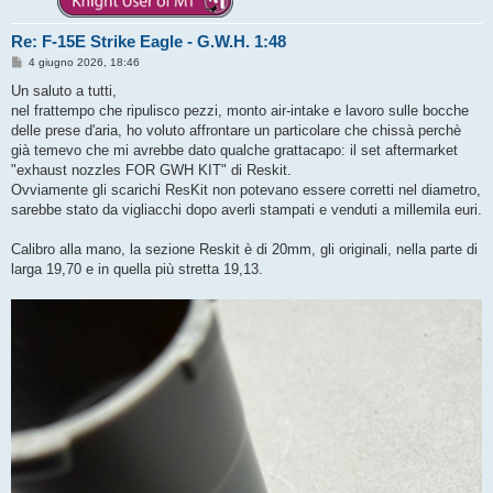
Re: F-15E Strike Eagle - G.W.H. 1:48
M
4 giugno 2026, 18:46
e
s
Un saluto a tutti,
s
nel frattempo che ripulisco pezzi, monto air-intake e lavoro sulle bocche
a
g
delle prese d'aria, ho voluto affrontare un particolare che chissà perchè
g
già temevo che mi avrebbe dato qualche grattacapo: il set aftermarket
i
o
"exhaust nozzles FOR GWH KIT" di Reskit.
Ovviamente gli scarichi ResKit non potevano essere corretti nel diametro,
sarebbe stato da vigliacchi dopo averli stampati e venduti a millemila euri.
Calibro alla mano, la sezione Reskit è di 20mm, gli originali, nella parte di
larga 19,70 e in quella più stretta 19,13.